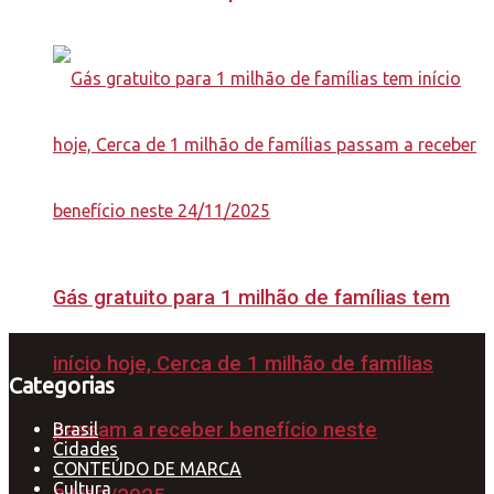
Gás gratuito para 1 milhão de famílias tem
início hoje, Cerca de 1 milhão de famílias
Categorias
passam a receber benefício neste
Brasil
Cidades
CONTEÚDO DE MARCA
Cultura