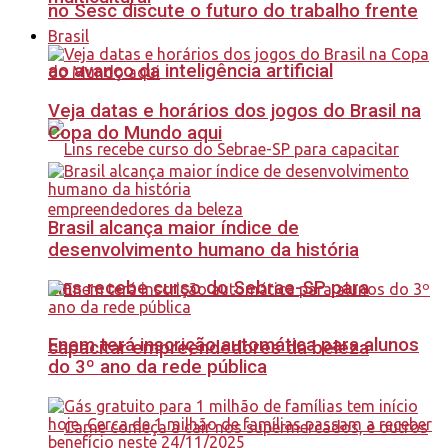
no Sesc discute o futuro do trabalho frente
Brasil
ao avanço da inteligência artificial
Veja datas e horários dos jogos do Brasil na
Copa do Mundo aqui
Brasil alcança maior índice de
desenvolvimento humano da história
Lins recebe curso do Sebrae-SP para
Enem terá inscrição automática para alunos
capacitar empreendedores da beleza
do 3º ano da rede pública