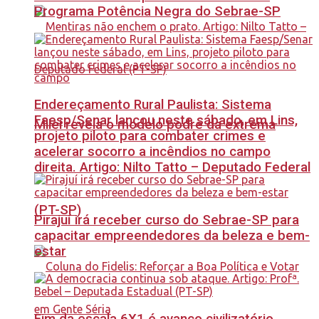
Programa Potência Negra do Sebrae-SP
Endereçamento Rural Paulista: Sistema
Faesp/Senar lançou neste sábado, em Lins,
Milei revela o modelo podre da extrema
projeto piloto para combater crimes e
acelerar socorro a incêndios no campo
direita. Artigo: Nilto Tatto – Deputado Federal
(PT-SP)
Pirajuí irá receber curso do Sebrae-SP para
capacitar empreendedores da beleza e bem-
estar