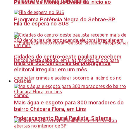
Bolsonaro durante pandemia
Palestra de Monique Evelle dá início ao
Programa Potência Negra do Sebrae-SP
Fila de espera no SUS
Cidades do centro-oeste paulista recebem
mais de 300 denúncias de propaganda
eleitoral irregular em um mês
Cidades
Mais água e esgoto para 300 moradores do
bairro Chácara Flora, em Lins
Endereçamento Rural Paulista: Sistema