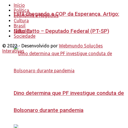
Início
Política
Está chegando a COP da Esperança. Artigo:
Economia e Negócios
Cultura
Brasil
Nilto Tatto – Deputado Federal (PT-SP)
Cidades
Sociedade
© 2022 - Desenvolvido por
Webmundo Soluções
Interativas
Dino determina que PF investigue conduta de
Bolsonaro durante pandemia