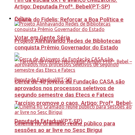
Fim da escala 6X1 é avanço civilizatório.
Artigo: Deputada Profª. Bebel(PT-SP)
Cultura
Coluna do Fidelis: Reforçar a Boa Política e
Votar em Gente Séria
Projeto Alinhavando Redes de Bibliotecas
conquista Prêmio Governador do Estado
Cerca de 40 jovens da Fundação CASA são
aprovados nos processos seletivos de
segundo semestre das Etecs e Fatecs
Tarcísio promove o caos. Artigo: Profª. Bebel-
Deputada Estadual(PT-SP)
Cinema no Gramado reúne público para
sessões ao ar livre no Sesc Birigui