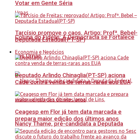
Votar em Gente Séria
Tarcísio promove o caos. Artigo: Profª. Bebel-
Coluna do Fidélis: A Democracia se Fortalece
Deputada Estadual(PT-SP)
Economia e Negócios
nas Urnas
Deputado Arlindo Chinaglia(PT-SP) aciona
Cade contra venda de terras-raras aos EUA
Ceagesp em Flor já tem data marcada e
prepara maior edição dos últimos anos
Nancy Thame, pré-candidata a Deputada