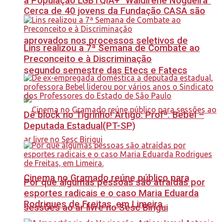
à População LGBTQIA+ “Waldirene Nogueira”
Cerca de 40 jovens da Fundação CASA são
aprovados nos processos seletivos de
Lins realizou a 7ª Semana de Combate ao
Preconceito e à Discriminação
segundo semestre das Etecs e Fatecs
Dê block no Tigrinho! Artigo: Profª. Bebel –
Deputada Estadual(PT-SP)
Cinema no Gramado reúne público para
Por que algumas pessoas são atraídas por
esportes radicais e o caso Maria Eduarda
Rodrigues de Freitas, em Limeira.
sessões ao ar livre no Sesc Birigui