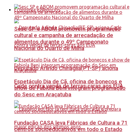
Economia e Negócios
Sesc SP e ABQM promovem programação
cultural e campanha de arrecadação de
alimentos durante o 49º Campeonato
Nacional do Quarto de Milha
Deputado Arlindo Chinaglia(PT-SP) aciona
Espetáculo Dia de Cã, oficina de bonecos e
Cade contra venda de terras-raras aos EUA
show de Fabiola Beni integram programação
do Sesc em Araçatuba
Fundação CASA leva Fábricas de Cultura a 71
centros socioeducativos em todo o Estado