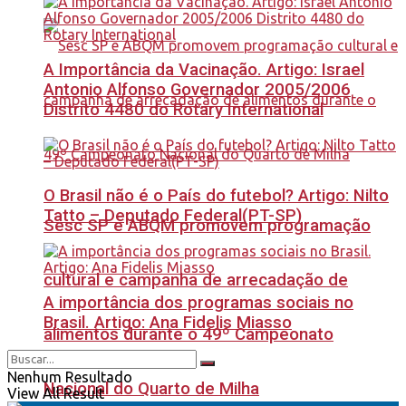
A Importância da Vacinação. Artigo: Israel
Antonio Alfonso Governador 2005/2006
Distrito 4480 do Rotary International
O Brasil não é o País do futebol? Artigo: Nilto
Tatto – Deputado Federal(PT-SP)
Sesc SP e ABQM promovem programação
cultural e campanha de arrecadação de
A importância dos programas sociais no
Brasil. Artigo: Ana Fidelis Miasso
alimentos durante o 49º Campeonato
Nenhum Resultado
Nacional do Quarto de Milha
View All Result