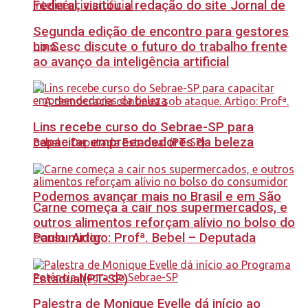
Federal, visitou a redação do site Jornal de
Segunda edição de encontro para gestores
no Sesc discute o futuro do trabalho frente
Lins.
ao avanço da inteligência artificial
Lins recebe curso do Sebrae-SP para
capacitar empreendedores da beleza
Podemos avançar mais no Brasil e em São
Carne começa a cair nos supermercados, e
outros alimentos reforçam alívio no bolso do
Paulo. Artigo: Profª. Bebel – Deputada
consumidor
Estadual(PT-SP)
Palestra de Monique Evelle dá início ao