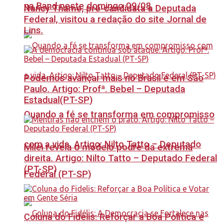
na Band neste domingo 09/08
Nancy Thame, pré-candidata a Deputada
Federal, visitou a redação do site Jornal de
Lins.
Podemos avançar mais no Brasil e em São
Paulo. Artigo: Profª. Bebel – Deputada
Estadual(PT-SP)
Quando a fé se transforma em compromisso
com a vida. Artigo: Nilto Tatto – Deputado
Milei revela o modelo podre da extrema
direita. Artigo: Nilto Tatto – Deputado Federal
(PT-SP)
Federal (PT-SP)
Coluna do Fidelis: Reforçar a Boa Política e