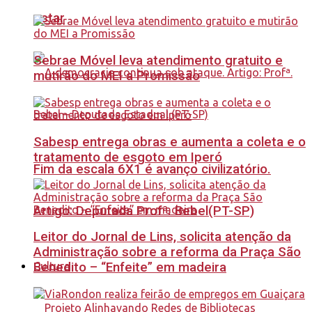
estar
Sebrae Móvel leva atendimento gratuito e
mutirão do MEI a Promissão
Sabesp entrega obras e aumenta a coleta e o
tratamento de esgoto em Iperó
Fim da escala 6X1 é avanço civilizatório.
Artigo: Deputada Profª. Bebel(PT-SP)
Leitor do Jornal de Lins, solicita atenção da
Administração sobre a reforma da Praça São
Benedito – “Enfeite” em madeira
Cultura