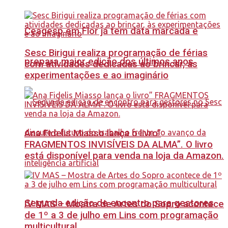
Ceagesp em Flor já tem data marcada e
Sesc Birigui realiza programação de férias
prepara maior edição dos últimos anos
com atividades dedicadas ao brincar, às
experimentações e ao imaginário
Ana Fidelis Miasso lança o livro”
FRAGMENTOS INVISÍVEIS DA ALMA”. O livro
está disponível para venda na loja da Amazon.
Segunda edição de encontro para gestores
IV MAS – Mostra de Artes do Sopro acontece
de 1º a 3 de julho em Lins com programação
multicultural