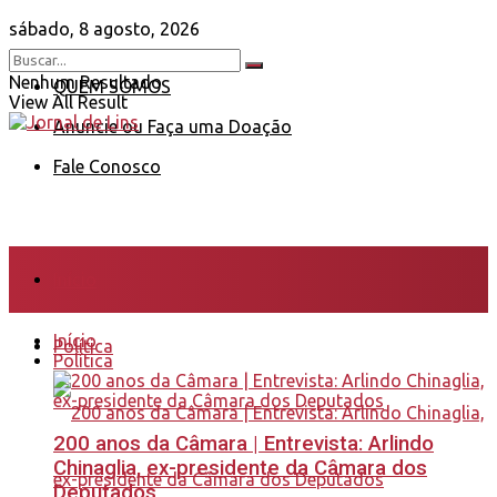
sábado, 8 agosto, 2026
Nenhum Resultado
QUEM SOMOS
View All Result
Anuncie ou Faça uma Doação
Fale Conosco
Início
Início
Política
Política
200 anos da Câmara | Entrevista: Arlindo
Chinaglia, ex-presidente da Câmara dos
Deputados