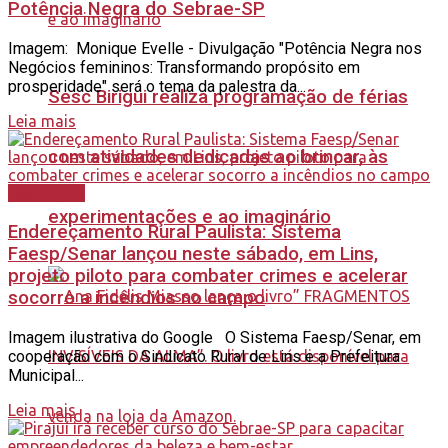
Potência Negra do Sebrae-SP
Imagem: Monique Evelle - Divulgação "Potência Negra nos
Negócios femininos: Transformando propósito em
prosperidade" será o tema da palestra da...
Sesc Birigui realiza programação de férias
Leia mais
com atividades dedicadas ao brincar, às
Destaques
experimentações e ao imaginário
Endereçamento Rural Paulista: Sistema
Faesp/Senar lançou neste sábado, em Lins,
projeto piloto para combater crimes e acelerar
socorro a incêndios no campo
Imagem ilustrativa do Google O Sistema Faesp/Senar, em
cooperação com o Sindicato Rural de Lins e a Prefeitura
Municipal...
Leia mais