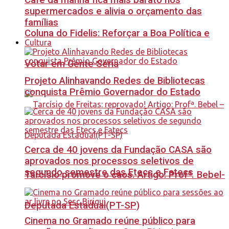
Café da manhã fica mais barato nos
supermercados e alivia o orçamento das
famílias
Coluna do Fidelis: Reforçar a Boa Política e
Cultura
Votar em Gente Séria
Projeto Alinhavando Redes de Bibliotecas
conquista Prêmio Governador do Estado
Cerca de 40 jovens da Fundação CASA são
aprovados nos processos seletivos de
segundo semestre das Etecs e Fatecs
Tarcísio promove o caos. Artigo: Profª. Bebel-
Deputada Estadual(PT-SP)
Cinema no Gramado reúne público para