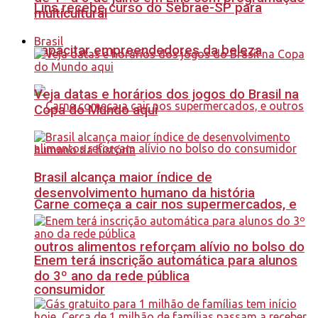
Lins recebe curso do Sebrae-SP para
multicultural
Brasil
capacitar empreendedores da beleza
Veja datas e horários dos jogos do Brasil na
Copa do Mundo aqui
Brasil alcança maior índice de
desenvolvimento humano da história
Carne começa a cair nos supermercados, e
outros alimentos reforçam alívio no bolso do
Enem terá inscrição automática para alunos
do 3º ano da rede pública
consumidor