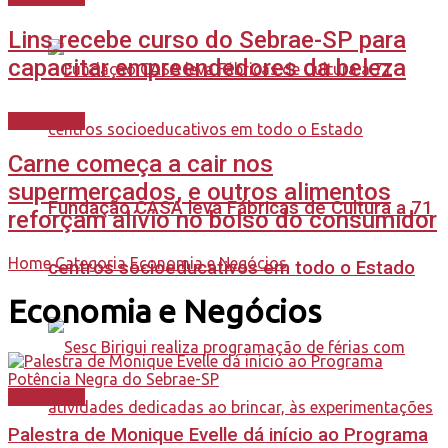
Lins recebe curso do Sebrae-SP para
capacitar empreendedores da beleza
Destaques
Carne começa a cair nos
supermercados, e outros alimentos
Fundação CASA leva Fábricas de Cultura a 71
reforçam alívio no bolso do consumidor
Home
Categoria
Economia e Negócios
centros socioeducativos em todo o Estado
Economia e Negócios
Destaques
Palestra de Monique Evelle dá início ao Programa