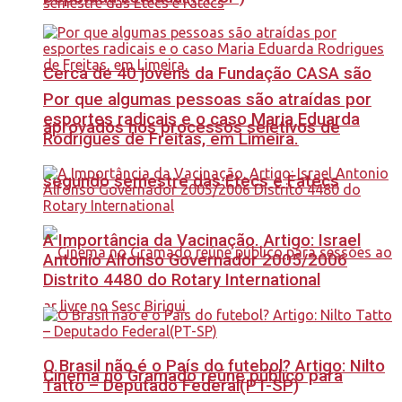
Cerca de 40 jovens da Fundação CASA são
Por que algumas pessoas são atraídas por
esportes radicais e o caso Maria Eduarda
aprovados nos processos seletivos de
Rodrigues de Freitas, em Limeira.
segundo semestre das Etecs e Fatecs
A Importância da Vacinação. Artigo: Israel
Antonio Alfonso Governador 2005/2006
Distrito 4480 do Rotary International
O Brasil não é o País do futebol? Artigo: Nilto
Cinema no Gramado reúne público para
Tatto – Deputado Federal(PT-SP)