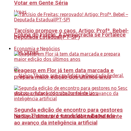
Votar em Gente Séria
Tarcísio promove o caos. Artigo: Profª. Bebel-
Coluna do Fidélis: A Democracia se Fortalece
Deputada Estadual(PT-SP)
Economia e Negócios
nas Urnas
Ceagesp em Flor já tem data marcada e
prepara maior edição dos últimos anos
Segunda edição de encontro para gestores
Nancy Thame, pré-candidata a Deputada
no Sesc discute o futuro do trabalho frente
ao avanço da inteligência artificial