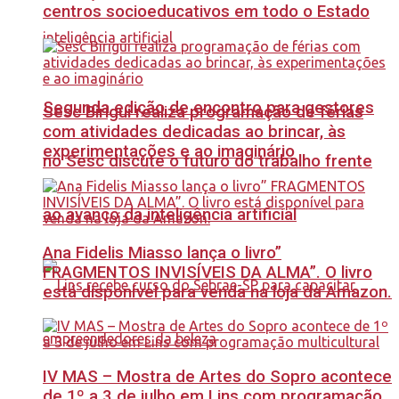
centros socioeducativos em todo o Estado
Segunda edição de encontro para gestores
Sesc Birigui realiza programação de férias
com atividades dedicadas ao brincar, às
experimentações e ao imaginário
no Sesc discute o futuro do trabalho frente
ao avanço da inteligência artificial
Ana Fidelis Miasso lança o livro”
FRAGMENTOS INVISÍVEIS DA ALMA”. O livro
está disponível para venda na loja da Amazon.
IV MAS – Mostra de Artes do Sopro acontece
de 1º a 3 de julho em Lins com programação