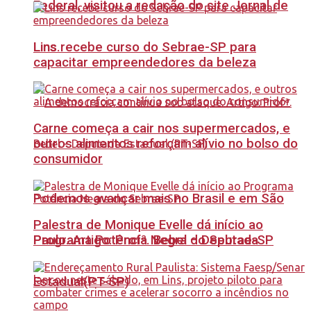
Federal, visitou a redação do site Jornal de
Lins recebe curso do Sebrae-SP para
Lins.
capacitar empreendedores da beleza
Carne começa a cair nos supermercados, e
outros alimentos reforçam alívio no bolso do
consumidor
Podemos avançar mais no Brasil e em São
Palestra de Monique Evelle dá início ao
Paulo. Artigo: Profª. Bebel – Deputada
Programa Potência Negra do Sebrae-SP
Estadual(PT-SP)