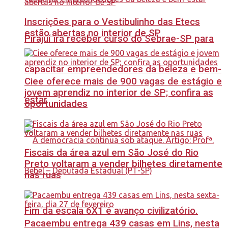
Inscrições para o Vestibulinho das Etecs
estão abertas no interior de SP
Pirajuí irá receber curso do Sebrae-SP para
capacitar empreendedores da beleza e bem-
Ciee oferece mais de 900 vagas de estágio e
jovem aprendiz no interior de SP; confira as
estar
oportunidades
Fiscais da área azul em São José do Rio
Preto voltaram a vender bilhetes diretamente
nas ruas
Fim da escala 6X1 é avanço civilizatório.
Pacaembu entrega 439 casas em Lins, nesta