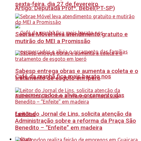
sexta-feira, dia 27 de fevereiro
Artigo: Deputada Profª. Bebel(PT-SP)
Sebrae Móvel leva atendimento gratuito e
mutirão do MEI a Promissão
Sabesp entrega obras e aumenta a coleta e o
Café da manhã fica mais barato nos
tratamento de esgoto em Iperó
supermercados e alivia o orçamento das
Leitor do Jornal de Lins, solicita atenção da
famílias
Administração sobre a reforma da Praça São
Benedito – “Enfeite” em madeira
Cultura