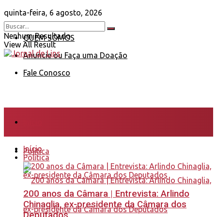
quinta-feira, 6 agosto, 2026
Nenhum Resultado
QUEM SOMOS
View All Result
Anuncie ou Faça uma Doação
Fale Conosco
Início
Início
Política
Política
200 anos da Câmara | Entrevista: Arlindo
Chinaglia, ex-presidente da Câmara dos
Deputados