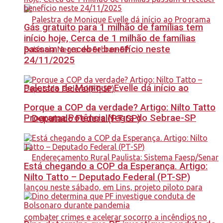
Gás gratuito para 1 milhão de famílias tem
início hoje, Cerca de 1 milhão de famílias
passam a receber benefício neste
24/11/2025
Palestra de Monique Evelle dá início ao
Porque a COP da verdade? Artigo: Nilto Tatto
Programa Potência Negra do Sebrae-SP
– Deputado Federal(PT-SP)
Está chegando a COP da Esperança. Artigo:
Nilto Tatto – Deputado Federal (PT-SP)