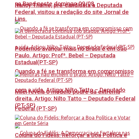
na Band neste domingo 09/08
Nancy Thame, pré-candidata a Deputada
Federal, visitou a redação do site Jornal de
Lins.
Podemos avançar mais no Brasil e em São
Paulo. Artigo: Profª. Bebel – Deputada
Estadual(PT-SP)
Quando a fé se transforma em compromisso
com a vida. Artigo: Nilto Tatto – Deputado
Milei revela o modelo podre da extrema
direita. Artigo: Nilto Tatto – Deputado Federal
(PT-SP)
Federal (PT-SP)
Coluna do Fidelis: Reforçar a Boa Política e