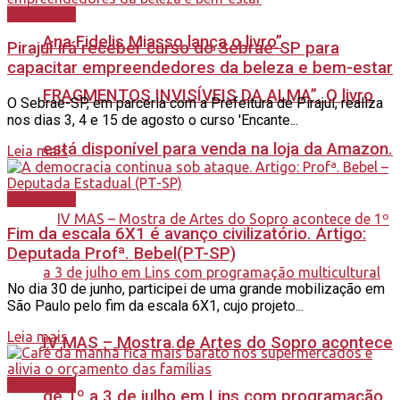
Destaques
Ana Fidelis Miasso lança o livro”
Pirajuí irá receber curso do Sebrae-SP para
capacitar empreendedores da beleza e bem-estar
FRAGMENTOS INVISÍVEIS DA ALMA”. O livro
O Sebrae-SP, em parceria com a Prefeitura de Pirajuí, realiza
nos dias 3, 4 e 15 de agosto o curso 'Encante...
está disponível para venda na loja da Amazon.
Leia mais
Destaques
Fim da escala 6X1 é avanço civilizatório. Artigo:
Deputada Profª. Bebel(PT-SP)
No dia 30 de junho, participei de uma grande mobilização em
São Paulo pelo fim da escala 6X1, cujo projeto...
Leia mais
IV MAS – Mostra de Artes do Sopro acontece
Destaques
de 1º a 3 de julho em Lins com programação