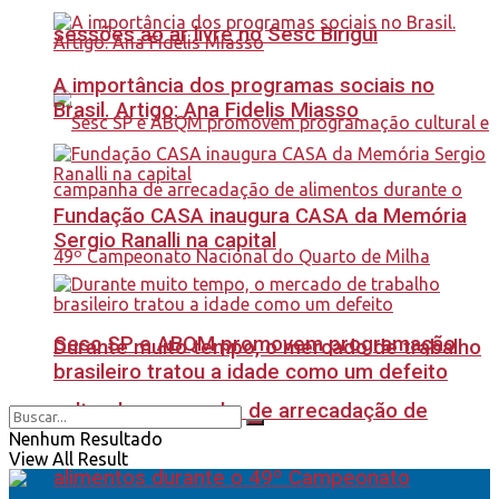
sessões ao ar livre no Sesc Birigui
A importância dos programas sociais no
Brasil. Artigo: Ana Fidelis Miasso
Fundação CASA inaugura CASA da Memória
Sergio Ranalli na capital
Sesc SP e ABQM promovem programação
Durante muito tempo, o mercado de trabalho
brasileiro tratou a idade como um defeito
cultural e campanha de arrecadação de
Nenhum Resultado
View All Result
alimentos durante o 49º Campeonato