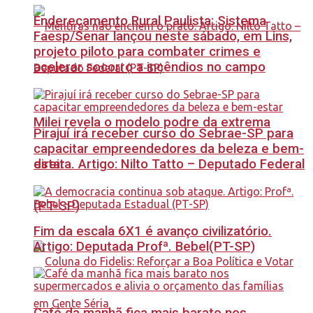
Endereçamento Rural Paulista: Sistema
Faesp/Senar lançou neste sábado, em Lins,
projeto piloto para combater crimes e
acelerar socorro a incêndios no campo
Milei revela o modelo podre da extrema
Pirajuí irá receber curso do Sebrae-SP para
capacitar empreendedores da beleza e bem-
estar
direita. Artigo: Nilto Tatto – Deputado Federal
(PT-SP)
Fim da escala 6X1 é avanço civilizatório.
Artigo: Deputada Profª. Bebel(PT-SP)