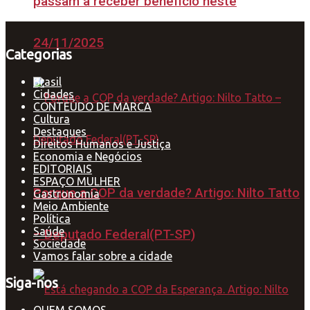
passam a receber benefício neste
24/11/2025
Categorias
Brasil
Cidades
CONTEÚDO DE MARCA
Cultura
Destaques
Direitos Humanos e Justiça
Economia e Negócios
EDITORIAIS
ESPAÇO MULHER
Porque a COP da verdade? Artigo: Nilto Tatto
Gastronomia
Meio Ambiente
Política
Saúde
– Deputado Federal(PT-SP)
Sociedade
Vamos falar sobre a cidade
Siga-nos