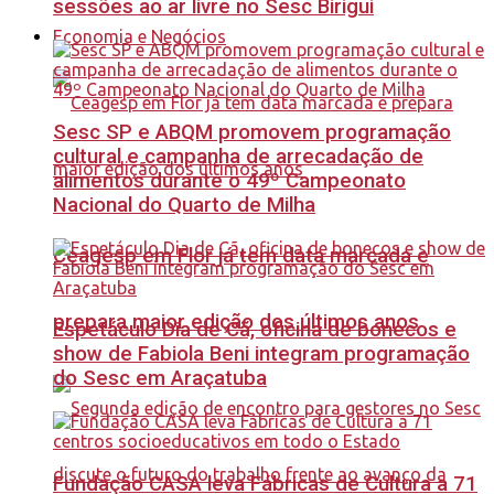
sessões ao ar livre no Sesc Birigui
Economia e Negócios
Sesc SP e ABQM promovem programação
cultural e campanha de arrecadação de
alimentos durante o 49º Campeonato
Nacional do Quarto de Milha
Ceagesp em Flor já tem data marcada e
prepara maior edição dos últimos anos
Espetáculo Dia de Cã, oficina de bonecos e
show de Fabiola Beni integram programação
do Sesc em Araçatuba
Fundação CASA leva Fábricas de Cultura a 71