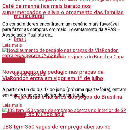
Café da manhã fica mais barato nos
supermercados e alivia o orçamento das famílias
multicultural
Os consumidores encontraram um cenário mais favorável
para fazer as compras em maio. Levantamento da APAS –
Associação Paulista de...
Brasil
Leia mais
Destaques
Novo aumento de pedágio nas praças da
ViaRondon entra em vigor em 1º de julho
A partir da 0h do dia 1º de julho (próxima quarta-feira), entram
em vigor os novos valores das tarifas de...
Veja datas e horários dos jogos do Brasil na
Leia mais
Copa do Mundo aqui
Destaques
JBS tem 350 vagas de emprego abertas no