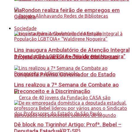
ViaRondon realiza feirão de empregos em
Guaiçara
Sociedade
Lins inaugura Ambulatório de Atenção Integral
à População LGBTQIA+ “Waldirene Nogueira”
Projeto Alinhavando Redes de Bibliotecas
conquista Prêmio Governador do Estado
Lins realizou a 7ª Semana de Combate ao
Preconceito e à Discriminação
Dê block no Tigrinho! Artigo: Profª. Bebel –
Deputada Estadual(PT-SP)