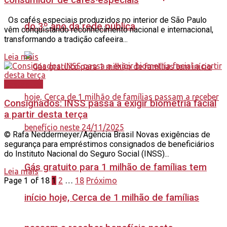
Os cafés especiais produzidos no interior de São Paulo
do 3º ano da rede pública
vêm conquistando reconhecimento nacional e internacional,
transformando a tradição cafeeira...
Leia mais
Destaques
Consignados: INSS passa a exigir biometria facial
a partir desta terça
© Rafa Neddermeyer/Agência Brasil Novas exigências de
segurança para empréstimos consignados de beneficiários
do Instituto Nacional do Seguro Social (INSS)...
Gás gratuito para 1 milhão de famílias tem
Leia mais
Page 1 of 18
1
2
…
18
Próximo
início hoje, Cerca de 1 milhão de famílias