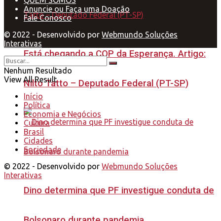
QUEM SOMOS
Anuncie ou Faça uma Doação
Fale Conosco
© 2022 - Desenvolvido por
Webmundo Soluções
Interativas
Está chegando a COP da Esperança. Artigo:
Nenhum Resultado
View All Result
Nilto Tatto – Deputado Federal (PT-SP)
Início
Política
Economia e Negócios
Cultura
Brasil
Cidades
Sociedade
© 2022 - Desenvolvido por
Webmundo Soluções
Interativas
Dino determina que PF investigue conduta de
Bolsonaro durante pandemia