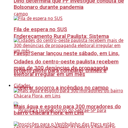
Dino determina que PF investigue conduta de
Bolsonaro durante pandemia
Fila de espera no SUS
Endereçamento Rural Paulista: Sistema
Faesp/Senar lançou neste sábado, em Lins,
Cidades do centro-oeste paulista recebem
mais de 300 denúncias de propaganda
projeto piloto para combater crimes e
eleitoral irregular em um mês
Cidades
acelerar socorro a incêndios no campo
Mais água e esgoto para 300 moradores do
bairro Chácara Flora, em Lins