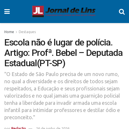
Home
Destaques
Escola não é lugar de polícia.
Artigo: Profª. Bebel – Deputada
Estadual(PT-SP)
"O Estado de São Paulo precisa de um novo rumo,
no qual a diversidade e os direitos de todos sejam
respeitados, a Educação e seus profissionais sejam
valorizados e no qual jamais uma guarnição policial
tenha a liberdade para invadir armada uma escola
infantil para intimidar professores e destilar ódio e
preconceito."
por
Redação
26 de junho de 2026