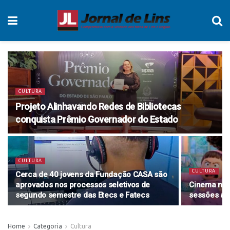
CULTURA
Projeto Alinhavando Redes de Bibliotecas
conquista Prêmio Governador do Estado
CULTURA
CULTURA
Cerca de 40 jovens da Fundação CASA são
aprovados nos processos seletivos de
Cinema no 
segundo semestre das Etecs e Fatecs
sessões ao 
Home
Categoria
Cultura