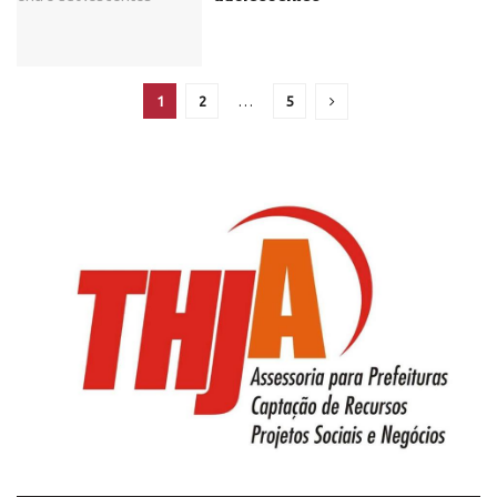
1
2
…
5