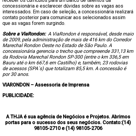
receber os currículos para um banco de talentos da
concessionária e esclarecer dúvidas sobre as vagas aos
interessados. Em caso de seleção, a concessionária realizará
contato posterior para comunicar aos selecionados assim
que as vagas forem surgindo.
Sobre a ViaRondon:
A ViaRondon é responsável, desde maio
de 2009, pela administração de mais de 416 km do Corredor
Marechal Rondon Oeste no Estado de São Paulo. A
concessionária gerencia o trecho que compreende 331,13 km
da Rodovia Marechal Rondon SP-300 (entre o km 336,5 em
Bauru até o km 667,6 em Castilho) e, também, 23 rodovias
de acessos (SPA´s) que totalizam 85,5 km. A concessão é
por 30 anos.
VIARONDON – Assessoria de Imprensa
PUBLICIDADE:
A THJA é sua agência de Negócios e Projetos. Abrimos
portas para o sucesso dos seus negócios. Contato:(14)
98105-2710 e (14) 98105-2706