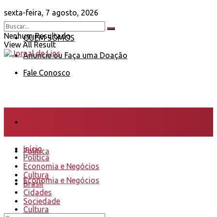
sexta-feira, 7 agosto, 2026
Nenhum Resultado
QUEM SOMOS
View All Result
Anuncie ou Faça uma Doação
Fale Conosco
Início
Início
Política
Política
Economia e Negócios
Cultura
Economia e Negócios
Brasil
Cidades
Sociedade
Cultura