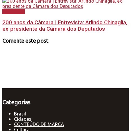
Destaques
200 anos da Câmara | Entrevista: Arlindo Chinaglia,
ex-presidente da Câmara dos Deputados
Comente este post
Categorias
Brasil
Cidades
CONTEÚDO DE MARCA
Cultura