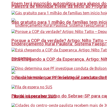
Enem terá inscrição automática para alunos do
Palestra de Monique Evelle dá início ao Prog
Gás gratuito para 1 milhão de famílias tem iní
Porque a COP da verdade? Artigo: Nilto Tatto
Endereçamento Rural Paulista: Sistema Faesp/S
no campo
Está chegando a COP da Esperança. Artigo: Nil
Dino determina que PF investigue conduta de 
Pirajuí irá receber curso do Sebrae-SP para 
Fila de espera no SUS