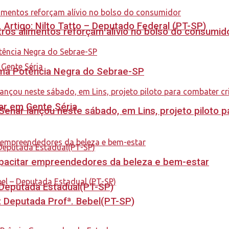
. Artigo: Nilto Tatto – Deputado Federal (PT-SP)
ros alimentos reforçam alívio no bolso do consumid
rama Potência Negra do Sebrae-SP
tar em Gente Séria
enar lançou neste sábado, em Lins, projeto piloto p
capacitar empreendedores da beleza e bem-estar
- Deputada Estadual(PT-SP)
o: Deputada Profª. Bebel(PT-SP)