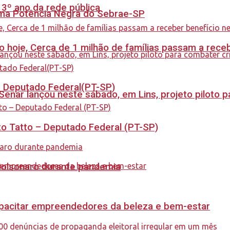
 3º ano da rede pública
rama Potência Negra do Sebrae-SP
cio hoje, Cerca de 1 milhão de famílias passam a rec
 – Deputado Federal(PT-SP)
enar lançou neste sábado, em Lins, projeto piloto p
to Tatto – Deputado Federal (PT-SP)
Bolsonaro durante pandemia
capacitar empreendedores da beleza e bem-estar