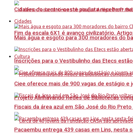
Cidades do centro-oeste paulista recebem mai
Cidades
Fim da escala 6X1 é avanço civilizatório. Artig
Mais água e esgoto para 300 moradores do bai
Cultura
Inscrições para o Vestibulinho das Etecs estão
Ciee oferece mais de 900 vagas de estágio e j
Projeto Alinhavando Redes de Bibliotecas con
Fiscais da área azul em São José do Rio Preto
Pacaembu entrega 439 casas em Lins, nesta sex