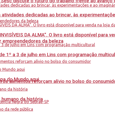
sc discute o futuro do trabalho frente ao avanço da 
m atividades dedicadas ao brincar, às experimentaçõe
INVISÍVEIS DA ALMA”. O livro está disponível para ve
ar empreendedores da beleza
e 1º a 3 de julho em Lins com programação multicul
Copa do Mundo aqui
ros alimentos reforçam alívio no bolso do consumid
o humano da história