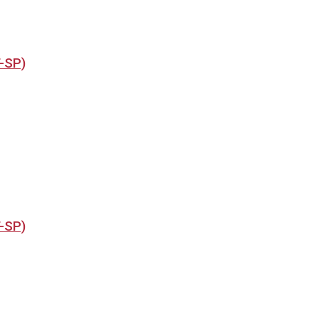
T-SP)
T-SP)