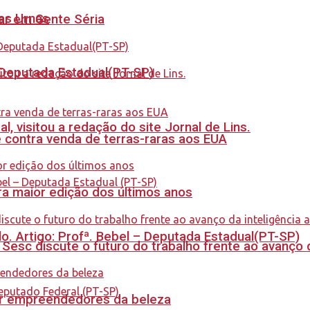
nas Urnas
tar em Gente Séria
- Deputada Estadual(PT-SP)
 visitou a redação do site Jornal de Lins.
 contra venda de terras-raras aos EUA
a maior edição dos últimos anos
. Artigo: Profª. Bebel – Deputada Estadual(PT-SP)
sc discute o futuro do trabalho frente ao avanço da 
ar empreendedores da beleza