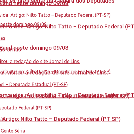
aglia, ex-presidente da Câmara dos Deputados
a Band neste domingo 09/08
 a vida. Artigo: Nilto Tatto – Deputado Federal (P
a Band neste domingo 09/08
nas Urnas
 visitou a redação do site Jornal de Lins.
 a vida. Artigo: Nilto Tatto – Deputado Federal (P
. Artigo: Profª. Bebel – Deputada Estadual(PT-SP)
. Artigo: Nilto Tatto – Deputado Federal (PT-SP)