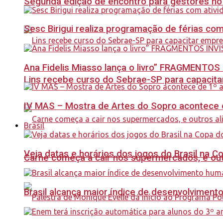
Segunda edição de encontro para gestores no Se
Sesc Birigui realiza programação de férias co
Ana Fidelis Miasso lança o livro” FRAGMENTOS 
Lins recebe curso do Sebrae-SP para capacit
IV MAS – Mostra de Artes do Sopro acontece d
Brasil
Veja datas e horários dos jogos do Brasil na 
Carne começa a cair nos supermercados, e out
Brasil alcança maior índice de desenvolviment