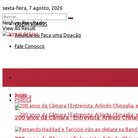
sexta-feira, 7 agosto, 2026
Nenhum Resultado
QUEM SOMOS
View All Result
Anuncie ou Faça uma Doação
Fale Conosco
Início
Início
Política
Política
200 anos da Câmara | Entrevista: Arlindo Chin