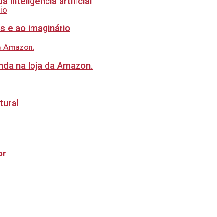
inteligência artificial
s e ao imaginário
nda na loja da Amazon.
tural
or