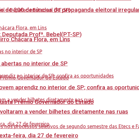
s de 300 denúncias de propaganda eleitoral irregu
o: Deputada Profª. Bebel(PT-SP)
rro Chácara Flora, em Lins
 abertas no interior de SP
ovem aprendiz no interior de SP; confira as oportun
quista Prêmio Governador do Estado
 voltaram a vender bilhetes diretamente nas ruas
ta-feira, dia 27 de fevereiro