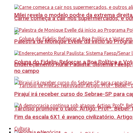
Milei revela o modelo podre da extrema direita
Carne começa a cair nos supermercados, e out
Palestra de Monique Evelle dá início ao Prog
Coluna do Fidelis: Reforçar a Boa Política e Vo
Endereçamento Rural Paulista: Sistema Faesp/S
no campo
Pirajuí irá receber curso do Sebrae-SP para 
Tarcísio promove o caos. Artigo: Profª. Bebel
Fim da escala 6X1 é avanço civilizatório. Artig
Cultura
Economia e Negócios