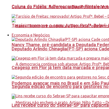
Coluna do Fidélis: A Democracia se Fortalece 
Coluna do Fidelis: Reforçar a Boa Política e Vo
Tarcísio promove o caos. Artigo: Profª. Bebel
Economia e Negócios
Nancy Thame, pré-candidata a Deputada Federal,
Deputado Arlindo Chinaglia(PT-SP) aciona Cade
Ceagesp em Flor já tem data marcada e prepar
Podemos avançar mais no Brasil e em São Paulo
Segunda edição de encontro para gestores no Se
Lins recebe curso do Sebrae-SP para capacit