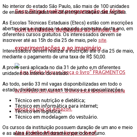
No interior do estado São Paulo, são mais de 100 unidades
Sesc Birigui realiza programação de férias
de ensino localizadas em diferentes cidades das regiões.
As Escolas Técnicas Estaduais (Etecs) estão com inscrições
abertas para o ingresso no segundo semestre deste ano, em
com atividades dedicadas ao brincar, às
diferentes cursos gratuitos. Os interessados devem se
inscrever até as 15h do dia 25 de maio, pelo
site
.
experimentações e ao imaginário
Interessados devem realizar a inscrição até o dia 25 de maio,
mediante o pagamento de uma taxa de R$ 50,00.
A prova será aplicada no dia 31 de junho e,m diferentes
unidades do interior do estado.
Ao todo, serão 33 mil vagas disponibilizadas em todo o
estado, divididas em cursos técnicos e especializações.
Técnico em nutrição e dietética;
Técnico em informática para internet;
Técnico em logística;
Técnico em modelagem do vestuário.
Os cursos da instituição possuem duração de um ano e meio
Ana Fidelis Miasso lança o livro”
e as aulas acontecem durante o período noturno.