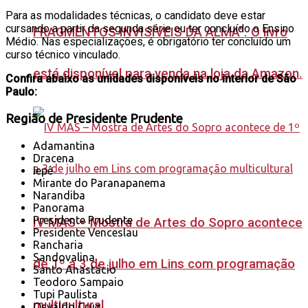
Para as modalidades técnicas, o candidato deve estar
cursando a partir da segunda série ou ter concluído o Ensino
FRAGMENTOS INVISÍVEIS DA ALMA”. O livro
Médio. Nas especializações, é obrigatório ter concluído um
curso técnico vinculado.
está disponível para venda na loja da Amazon.
Confira abaixo as unidades disponíveis no interior de São
Paulo:
Região de Presidente Prudente
Adamantina
Dracena
Iepê
Mirante do Paranapanema
Narandiba
Panorama
Presidente Prudente
IV MAS – Mostra de Artes do Sopro acontece
Presidente Venceslau
Rancharia
Sandovalina
de 1º a 3 de julho em Lins com programação
Santo Anastácio
Teodoro Sampaio
Tupi Paulista
multicultural
Osvaldo Cruz