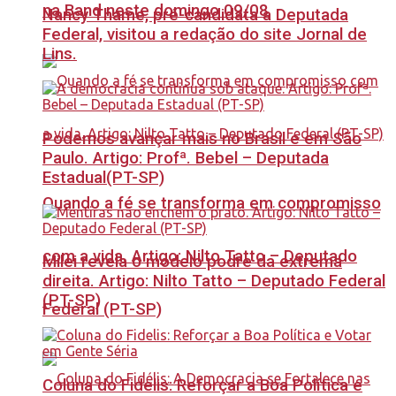
na Band neste domingo 09/08
Nancy Thame, pré-candidata a Deputada
Federal, visitou a redação do site Jornal de
Lins.
Podemos avançar mais no Brasil e em São
Paulo. Artigo: Profª. Bebel – Deputada
Estadual(PT-SP)
Quando a fé se transforma em compromisso
com a vida. Artigo: Nilto Tatto – Deputado
Milei revela o modelo podre da extrema
direita. Artigo: Nilto Tatto – Deputado Federal
(PT-SP)
Federal (PT-SP)
Coluna do Fidelis: Reforçar a Boa Política e