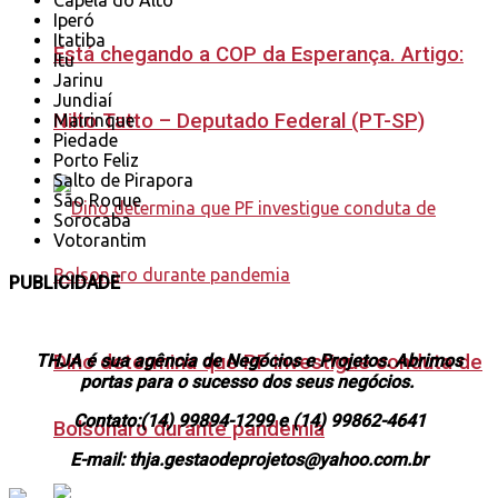
Capela do Alto
Iperó
Itatiba
Está chegando a COP da Esperança. Artigo:
Itu
Jarinu
Jundiaí
Nilto Tatto – Deputado Federal (PT-SP)
Mairinque
Piedade
Porto Feliz
Salto de Pirapora
São Roque
Sorocaba
Votorantim
PUBLICIDADE
THJA é sua agência de Negócios e Projetos. Abrimos
Dino determina que PF investigue conduta de
portas para o sucesso dos seus negócios.
Contato:(14) 99894-1299 e (14) 99862-4641
Bolsonaro durante pandemia
E-mail: thja.gestaodeprojetos@yahoo.com.br