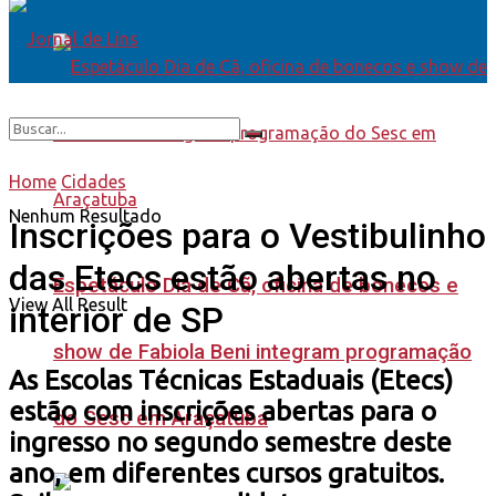
Home
Cidades
Nenhum Resultado
Inscrições para o Vestibulinho
das Etecs estão abertas no
Espetáculo Dia de Cã, oficina de bonecos e
View All Result
interior de SP
show de Fabiola Beni integram programação
As Escolas Técnicas Estaduais (Etecs)
estão com inscrições abertas para o
do Sesc em Araçatuba
ingresso no segundo semestre deste
ano, em diferentes cursos gratuitos.