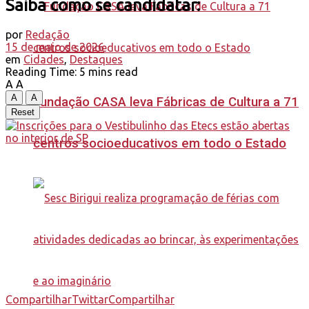
Saiba como se candidatar:
por
Redação
15 de maio de 2026
em
Cidades
,
Destaques
Reading Time: 5 mins read
A
A
A
A
Fundação CASA leva Fábricas de Cultura a 71
Reset
centros socioeducativos em todo o Estado
Compartilhar
Twittar
Compartilhar