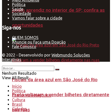
Meio Ambiente
Política
Saúde
jovem aprendiz no interior de SP; confira as
Sociedade
Vamos falar sobre a cidade
oportunidades
Siga-nos
QUEM SOMOS
Anuncie ou Faça uma Doação
Fale Conosco
© 2022 - Desenvolvido por
Webmundo Soluções
Interativas
Nenhum Resultado
View All Result
Fiscais da área azul em São José do Rio
Início
Política
Preto voltaram a vender bilhetes diretamente
Economia e Negócios
Cultura
Brasil
Cidades
nas ruas