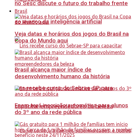
no Sesc discute o futuro do trabalho frente
Brasil
ao avanço da inteligência artificial
Veja datas e horários dos jogos do Brasil na
Copa do Mundo aqui
Brasil alcança maior índice de
desenvolvimento humano da história
Lins recebe curso do Sebrae-SP para
Enem terá inscrição automática para alunos
capacitar empreendedores da beleza
do 3º ano da rede pública