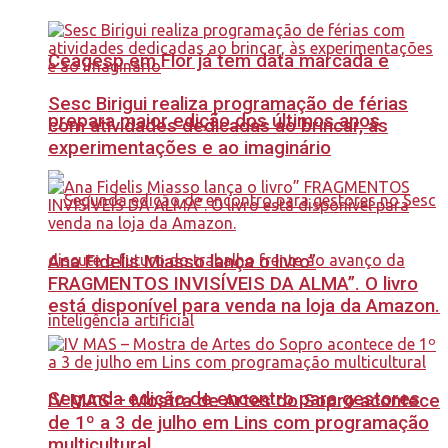
Ceagesp em Flor já tem data marcada e
Sesc Birigui realiza programação de férias
prepara maior edição dos últimos anos
com atividades dedicadas ao brincar, às
experimentações e ao imaginário
Ana Fidelis Miasso lança o livro”
FRAGMENTOS INVISÍVEIS DA ALMA”. O livro
está disponível para venda na loja da Amazon.
Segunda edição de encontro para gestores
IV MAS – Mostra de Artes do Sopro acontece
de 1º a 3 de julho em Lins com programação
multicultural