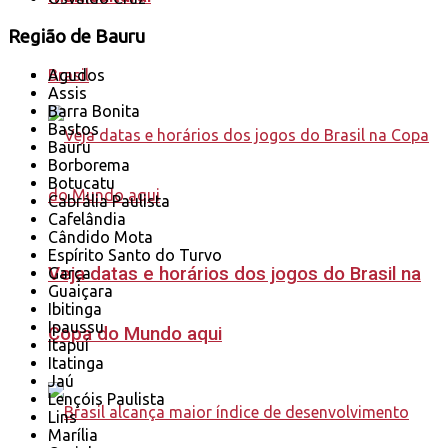
Região de Bauru
Brasil
Agudos
Assis
Barra Bonita
Bastos
Bauru
Borborema
Botucatu
Cabrália Paulista
Cafelândia
Cândido Mota
Espírito Santo do Turvo
Veja datas e horários dos jogos do Brasil na
Garça
Guaiçara
Ibitinga
Ipaussu
Copa do Mundo aqui
Itapuí
Itatinga
Jaú
Lençóis Paulista
Lins
Marília