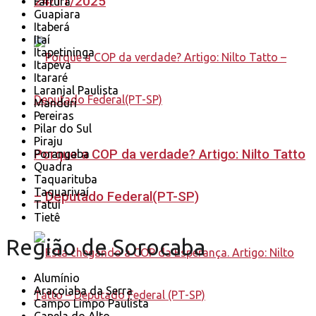
24/11/2025
Fartura
Guapiara
Itaberá
Itaí
Itapetininga
Itapeva
Itararé
Laranjal Paulista
Manduri
Pereiras
Pilar do Sul
Piraju
Porque a COP da verdade? Artigo: Nilto Tatto
Porangaba
Quadra
Taquarituba
Taquarivaí
– Deputado Federal(PT-SP)
Tatuí
Tietê
Região de Sorocaba
Alumínio
Araçoiaba da Serra
Campo Limpo Paulista