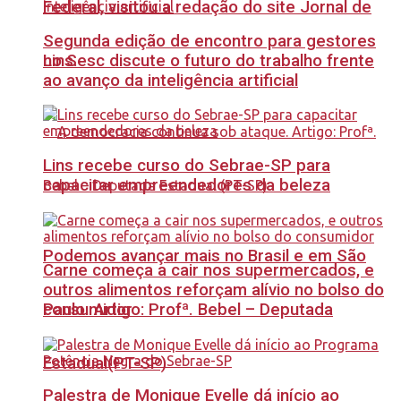
Federal, visitou a redação do site Jornal de
Segunda edição de encontro para gestores
no Sesc discute o futuro do trabalho frente
Lins.
ao avanço da inteligência artificial
Lins recebe curso do Sebrae-SP para
capacitar empreendedores da beleza
Podemos avançar mais no Brasil e em São
Carne começa a cair nos supermercados, e
outros alimentos reforçam alívio no bolso do
Paulo. Artigo: Profª. Bebel – Deputada
consumidor
Estadual(PT-SP)
Palestra de Monique Evelle dá início ao