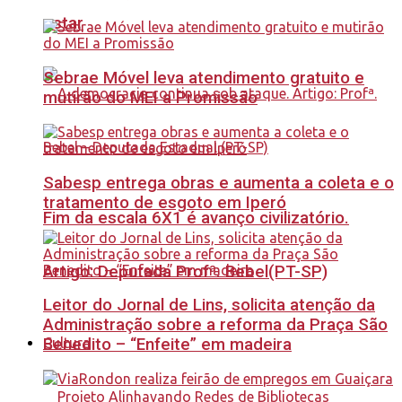
estar
Sebrae Móvel leva atendimento gratuito e
mutirão do MEI a Promissão
Sabesp entrega obras e aumenta a coleta e o
tratamento de esgoto em Iperó
Fim da escala 6X1 é avanço civilizatório.
Artigo: Deputada Profª. Bebel(PT-SP)
Leitor do Jornal de Lins, solicita atenção da
Administração sobre a reforma da Praça São
Benedito – “Enfeite” em madeira
Cultura