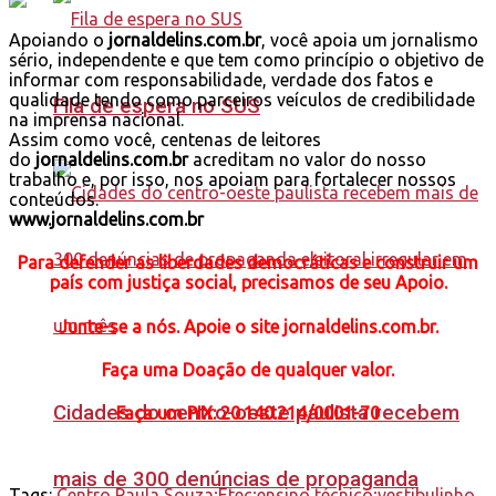
Apoiando o
jornaldelins.com.br
, você apoia um jornalismo
sério, independente e que tem como princípio o objetivo de
informar com responsabilidade, verdade dos fatos e
qualidade tendo como parceiros veículos de credibilidade
Fila de espera no SUS
na imprensa nacional.
Assim como você, centenas de leitores
do
jornaldelins.com.br
acreditam no valor do nosso
trabalho e, por isso, nos apoiam para fortalecer nossos
conteúdos.
www.jornaldelins.com.br
Para defender as liberdades democráticas e construir um
país com justiça social, precisamos de seu Apoio.
Junte-se a nós. Apoie o site jornaldelins.com.br.
Faça uma Doação de qualquer valor.
Cidades do centro-oeste paulista recebem
Faça
um PIX: 20.140.214/0001-70
mais de 300 denúncias de propaganda
Tags:
Centro Paula Souza;Etec;ensino técnico;vestibulinho