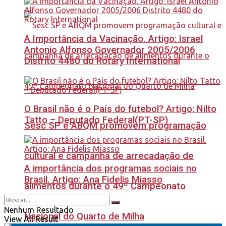
A Importância da Vacinação. Artigo: Israel
Antonio Alfonso Governador 2005/2006
Distrito 4480 do Rotary International
O Brasil não é o País do futebol? Artigo: Nilto
Tatto – Deputado Federal(PT-SP)
Sesc SP e ABQM promovem programação
cultural e campanha de arrecadação de
A importância dos programas sociais no
Brasil. Artigo: Ana Fidelis Miasso
alimentos durante o 49º Campeonato
Nenhum Resultado
Nacional do Quarto de Milha
View All Result