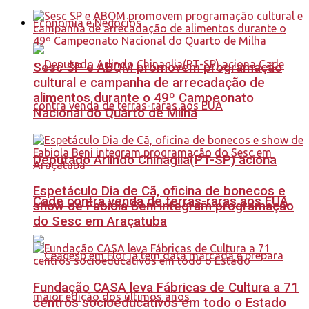
Economia e Negócios
Sesc SP e ABQM promovem programação
cultural e campanha de arrecadação de
alimentos durante o 49º Campeonato
Nacional do Quarto de Milha
Deputado Arlindo Chinaglia(PT-SP) aciona
Espetáculo Dia de Cã, oficina de bonecos e
Cade contra venda de terras-raras aos EUA
show de Fabiola Beni integram programação
do Sesc em Araçatuba
Fundação CASA leva Fábricas de Cultura a 71
centros socioeducativos em todo o Estado