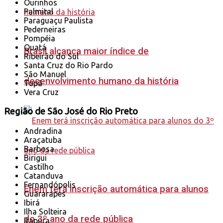
Ourinhos
Palmital
Paraguaçu Paulista
Pederneiras
Pompéia
Quatá
Brasil alcança maior índice de
Ribeirão do Sul
Santa Cruz do Rio Pardo
São Manuel
desenvolvimento humano da história
Tupã
Vera Cruz
Região de São José do Rio Preto
Andradina
Araçatuba
Barbosa
Birigui
Castilho
Catanduva
Fernandópolis
Enem terá inscrição automática para alunos
Guararapes
Ibirá
Ilha Solteira
do 3º ano da rede pública
Itapura