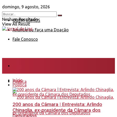
domingo, 9 agosto, 2026
Nenhum Resultado
QUEM SOMOS
View All Result
Anuncie ou Faça uma Doação
Fale Conosco
Início
Início
Política
Política
200 anos da Câmara | Entrevista: Arlindo
Chinaglia, ex-presidente da Câmara dos
Deputados