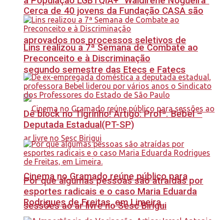
à População LGBTQIA+ “Waldirene Nogueira”
Cerca de 40 jovens da Fundação CASA são
aprovados nos processos seletivos de
Lins realizou a 7ª Semana de Combate ao
Preconceito e à Discriminação
segundo semestre das Etecs e Fatecs
Dê block no Tigrinho! Artigo: Profª. Bebel –
Deputada Estadual(PT-SP)
Cinema no Gramado reúne público para
Por que algumas pessoas são atraídas por
esportes radicais e o caso Maria Eduarda
Rodrigues de Freitas, em Limeira.
sessões ao ar livre no Sesc Birigui