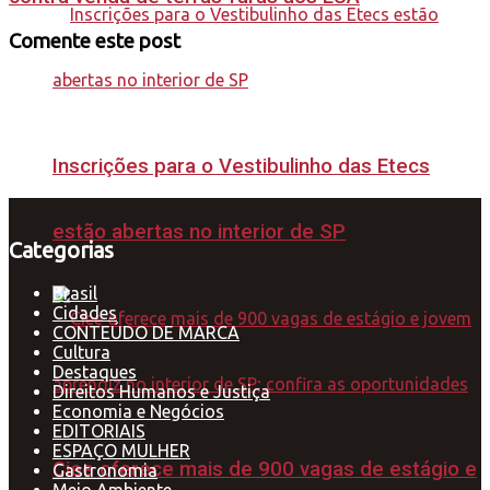
Comente este post
Inscrições para o Vestibulinho das Etecs
estão abertas no interior de SP
Categorias
Brasil
Cidades
CONTEÚDO DE MARCA
Cultura
Destaques
Direitos Humanos e Justiça
Economia e Negócios
EDITORIAIS
ESPAÇO MULHER
Ciee oferece mais de 900 vagas de estágio e
Gastronomia