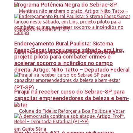
Programa Potência Negra do Sebrae-SP
Endereçamento Rural Paulista: Sistema
Faesp/Senar lançou neste sábado, em Lins,
Milei revela o modelo podre da extrema
projeto piloto para combater crimes e
acelerar socorro a incêndios no campo
direita. Artigo: Nilto Tatto – Deputado Federal
(PT-SP)
Pirajuí irá receber curso do Sebrae-SP para
capacitar empreendedores da beleza e bem-
estar