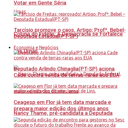
Votar em Gente Séria
Tarcísio promove o caos. Artigo: Profª. Bebel-
Coluna do Fidélis: A Democracia se Fortalece
Deputada Estadual(PT-SP)
Economia e Negócios
nas Urnas
Deputado Arlindo Chinaglia(PT-SP) aciona
Cade contra venda de terras-raras aos EUA
Ceagesp em Flor já tem data marcada e
prepara maior edição dos últimos anos
Nancy Thame, pré-candidata a Deputada