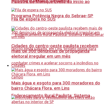
Bolsonaro durante pandemia
Palestra de Monique Evelle dá início ao
Programa Potência Negra do Sebrae-SP
Fila de espera no SUS
Cidades do centro-oeste paulista recebem
mais de 300 denúncias de propaganda
eleitoral irregular em um mês
Cidades
Mais água e esgoto para 300 moradores do
bairro Chácara Flora, em Lins
Endereçamento Rural Paulista: Sistema