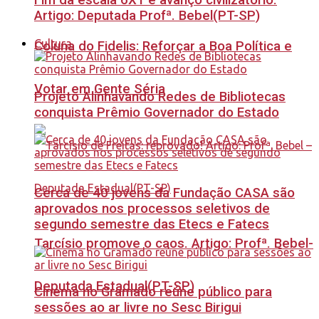
Fim da escala 6X1 é avanço civilizatório.
Artigo: Deputada Profª. Bebel(PT-SP)
Cultura
Coluna do Fidelis: Reforçar a Boa Política e
Votar em Gente Séria
Projeto Alinhavando Redes de Bibliotecas
conquista Prêmio Governador do Estado
Cerca de 40 jovens da Fundação CASA são
aprovados nos processos seletivos de
segundo semestre das Etecs e Fatecs
Tarcísio promove o caos. Artigo: Profª. Bebel-
Deputada Estadual(PT-SP)
Cinema no Gramado reúne público para
sessões ao ar livre no Sesc Birigui