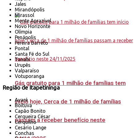
Jales
Mirandópolis
Mirassol
Monte Aprazível
Novo Horizonte
Olímpia
Penápolis
Pereira Barreto
Pontal
Santa Fé do Sul
Tanabi
Urupês
Valparaíso
Votuporanga
Gás gratuito para 1 milhão de famílias tem
Região de Itapetininga
Avaré
início hoje, Cerca de 1 milhão de famílias
Boituva
Capão Bonito
Cerqueira César
passam a receber benefício neste
Cerquilho
Cesário Lange
Conchas