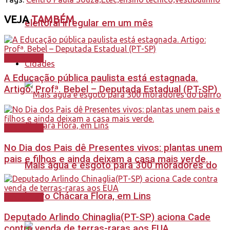
VEJA
TAMBÉM
eleitoral irregular em um mês
Destaques
Cidades
A Educação pública paulista está estagnada.
Artigo: Profª. Bebel – Deputada Estadual (PT-SP)
Destaques
No Dia dos Pais dê Presentes vivos: plantas unem
pais e filhos e ainda deixam a casa mais verde.
Mais água e esgoto para 300 moradores do
bairro Chácara Flora, em Lins
Destaques
Deputado Arlindo Chinaglia(PT-SP) aciona Cade
contra venda de terras-raras aos EUA