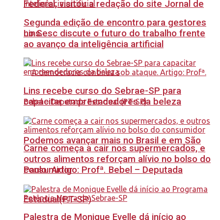
Federal, visitou a redação do site Jornal de
Segunda edição de encontro para gestores
no Sesc discute o futuro do trabalho frente
Lins.
ao avanço da inteligência artificial
Lins recebe curso do Sebrae-SP para
capacitar empreendedores da beleza
Podemos avançar mais no Brasil e em São
Carne começa a cair nos supermercados, e
outros alimentos reforçam alívio no bolso do
Paulo. Artigo: Profª. Bebel – Deputada
consumidor
Estadual(PT-SP)
Palestra de Monique Evelle dá início ao