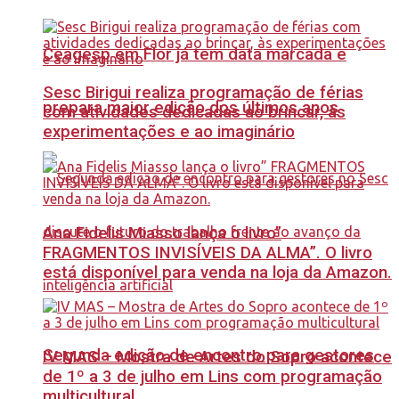
Ceagesp em Flor já tem data marcada e
Sesc Birigui realiza programação de férias
prepara maior edição dos últimos anos
com atividades dedicadas ao brincar, às
experimentações e ao imaginário
Ana Fidelis Miasso lança o livro”
FRAGMENTOS INVISÍVEIS DA ALMA”. O livro
está disponível para venda na loja da Amazon.
Segunda edição de encontro para gestores
IV MAS – Mostra de Artes do Sopro acontece
de 1º a 3 de julho em Lins com programação
multicultural