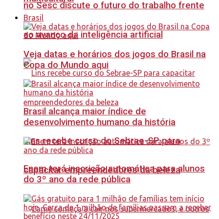
no Sesc discute o futuro do trabalho frente
Brasil
ao avanço da inteligência artificial
Veja datas e horários dos jogos do Brasil na
Copa do Mundo aqui
Brasil alcança maior índice de
desenvolvimento humano da história
Lins recebe curso do Sebrae-SP para
Enem terá inscrição automática para alunos
capacitar empreendedores da beleza
do 3º ano da rede pública