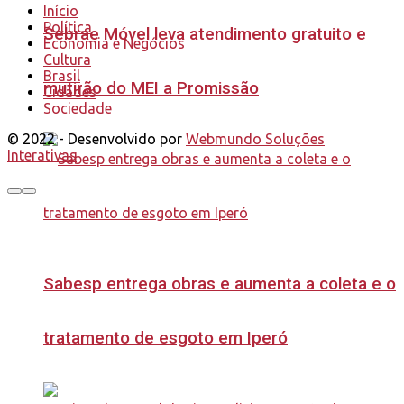
Início
Política
Sebrae Móvel leva atendimento gratuito e
Economia e Negócios
Cultura
Brasil
mutirão do MEI a Promissão
Cidades
Sociedade
© 2022 - Desenvolvido por
Webmundo Soluções
Interativas
Sabesp entrega obras e aumenta a coleta e o
tratamento de esgoto em Iperó