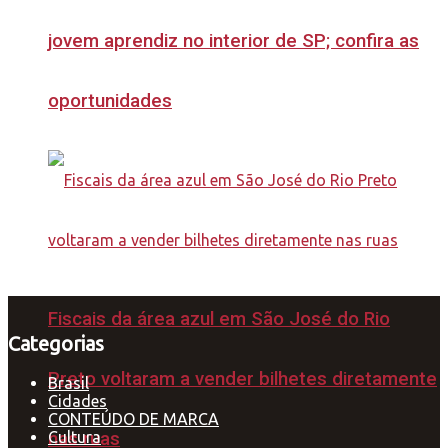
jovem aprendiz no interior de SP; confira as
oportunidades
Fiscais da área azul em São José do Rio
Categorias
Preto voltaram a vender bilhetes diretamente
Brasil
Cidades
CONTEÚDO DE MARCA
Cultura
nas ruas