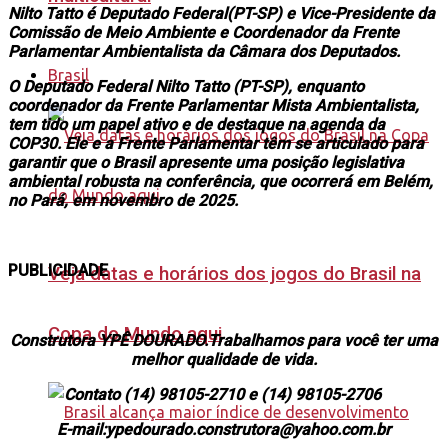
Nilto Tatto é Deputado Federal(PT-SP) e
Vice-Presidente da
Comissão de Meio Ambiente e Coordenador da Frente
Parlamentar Ambientalista da Câmara dos Deputados.
Brasil
O Deputado Federal Nilto Tatto (PT-SP), enquanto
coordenador da Frente Parlamentar Mista Ambientalista,
tem tido um papel ativo e de destaque na agenda da
COP30. Ele e a Frente Parlamentar têm se articulado para
garantir que o Brasil apresente uma posição legislativa
ambiental robusta na conferência, que ocorrerá em Belém,
no Pará, em novembro de 2025.
PUBLICIDADE
Veja datas e horários dos jogos do Brasil na
Copa do Mundo aqui
Construtora YPÊ DOURADO.Trabalhamos para você ter uma
melhor qualidade de vida.
Contato (14) 98105-2710 e (14) 98105-2706
E-mail:ypedourado.construtora@yahoo.com.br