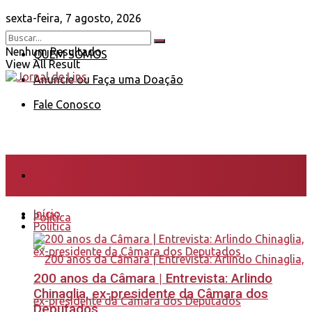
sexta-feira, 7 agosto, 2026
Nenhum Resultado
QUEM SOMOS
View All Result
Anuncie ou Faça uma Doação
Fale Conosco
Início
Início
Política
Política
200 anos da Câmara | Entrevista: Arlindo
Chinaglia, ex-presidente da Câmara dos
Deputados