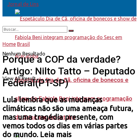
Home
Brasil
Nenhum Resultado
Porque a COP da verdade?
Artigo: Nilto Tatto – Deputado
View All Result
Espetáculo Dia de Cã, oficina de bonecos e
Federal(PT-SP)
show de Fabiola Beni integram programação
Lula lembra que as mudanças
climáticas não são uma ameaça futura,
mas uma tragédia presente, com
do Sesc em Araçatuba
vemos todos os dias em várias partes
do mundo. Leia mais