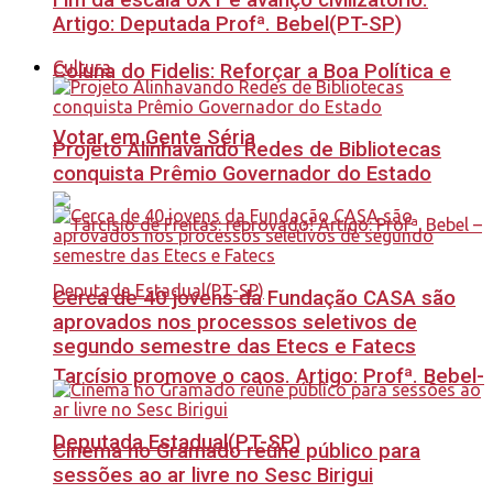
Fim da escala 6X1 é avanço civilizatório.
Artigo: Deputada Profª. Bebel(PT-SP)
Cultura
Coluna do Fidelis: Reforçar a Boa Política e
Votar em Gente Séria
Projeto Alinhavando Redes de Bibliotecas
conquista Prêmio Governador do Estado
Cerca de 40 jovens da Fundação CASA são
aprovados nos processos seletivos de
segundo semestre das Etecs e Fatecs
Tarcísio promove o caos. Artigo: Profª. Bebel-
Deputada Estadual(PT-SP)
Cinema no Gramado reúne público para
sessões ao ar livre no Sesc Birigui