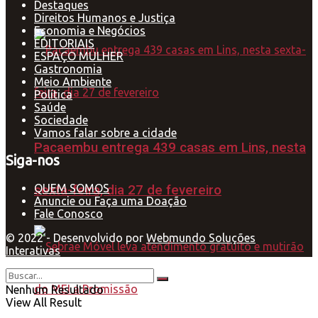
Destaques
Direitos Humanos e Justiça
Economia e Negócios
EDITORIAIS
ESPAÇO MULHER
Gastronomia
Meio Ambiente
Política
Saúde
Sociedade
Vamos falar sobre a cidade
Pacaembu entrega 439 casas em Lins, nesta
Siga-nos
QUEM SOMOS
sexta-feira, dia 27 de fevereiro
Anuncie ou Faça uma Doação
Fale Conosco
© 2022 - Desenvolvido por
Webmundo Soluções
Interativas
Nenhum Resultado
View All Result