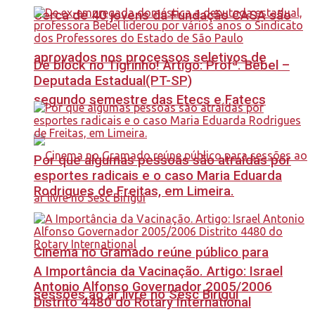
Cerca de 40 jovens da Fundação CASA são
aprovados nos processos seletivos de
Dê block no Tigrinho! Artigo: Profª. Bebel –
Deputada Estadual(PT-SP)
segundo semestre das Etecs e Fatecs
Por que algumas pessoas são atraídas por
esportes radicais e o caso Maria Eduarda
Rodrigues de Freitas, em Limeira.
Cinema no Gramado reúne público para
A Importância da Vacinação. Artigo: Israel
Antonio Alfonso Governador 2005/2006
sessões ao ar livre no Sesc Birigui
Distrito 4480 do Rotary International