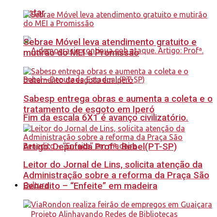
estar
Sebrae Móvel leva atendimento gratuito e
mutirão do MEI a Promissão
Sabesp entrega obras e aumenta a coleta e o
tratamento de esgoto em Iperó
Fim da escala 6X1 é avanço civilizatório.
Artigo: Deputada Profª. Bebel(PT-SP)
Leitor do Jornal de Lins, solicita atenção da
Administração sobre a reforma da Praça São
Benedito – “Enfeite” em madeira
Cultura