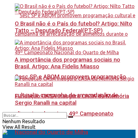
O Brasil não é o País do futebol? Artigo: Nilto
Tatto – Deputado Federal(PT-SP)
A importância dos programas sociais no
Brasil. Artigo: Ana Fidelis Miasso
Sesc SP e ABQM promovem programação
cultural e campanha de arrecadação de
Fundação CASA inaugura CASA da Memória
Sergio Ranalli na capital
alimentos durante o 49º Campeonato
Nenhum Resultado
View All Result
Nacional do Quarto de Milha