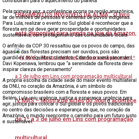
contribuíram para o aquecimento do planeta.
Pela primeira vez, a conferência ocorre na região amazônica,
FRAGMENTOS INVISÍVEIS DA ALMA”. O livro
lar de milhões de pessoas e centenas de povos indígenas.
Para Lula, realizar o evento no Sul global é reconhecer que a
floresta em pé deve gerar prosperidade e oportunidades
está disponível para venda na loja da Amazon.
sustentáveis, com protagonismo das comunidades locais.
O anfitrião da COP 30 ressaltou que os povos do campo, das
águas e das florestas precisam ser ouvidos, pois são
guardiões do equilíbrio climático. Citando o xamã yanomami
Davi Kopenawa, lembrou que “a serenidade da floresta deve
inspirar clareza de pensamento”.
A própria escolha da cidade sede do maior evento multilateral
da ONU, no coração da Amazônia, é um símbolo do
compromisso brasileiro com a floresta e seus povos. Em
Belém, Lula uniu urgência, justiça e esperança: urgência para
IV MAS – Mostra de Artes do Sopro acontece
agir; justiça para colocar o Sul global e os povos tradicionais
no centro das decisões e esperança de que, no coração da
Amazônia, o mundo reencontre o caminho para um futuro justo
de 1º a 3 de julho em Lins com programação
e sustentável.
multicultural