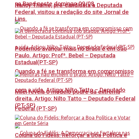
na Band neste domingo 09/08
Nancy Thame, pré-candidata a Deputada
Federal, visitou a redação do site Jornal de
Lins.
Podemos avançar mais no Brasil e em São
Paulo. Artigo: Profª. Bebel – Deputada
Estadual(PT-SP)
Quando a fé se transforma em compromisso
com a vida. Artigo: Nilto Tatto – Deputado
Milei revela o modelo podre da extrema
direita. Artigo: Nilto Tatto – Deputado Federal
(PT-SP)
Federal (PT-SP)
Coluna do Fidelis: Reforçar a Boa Política e