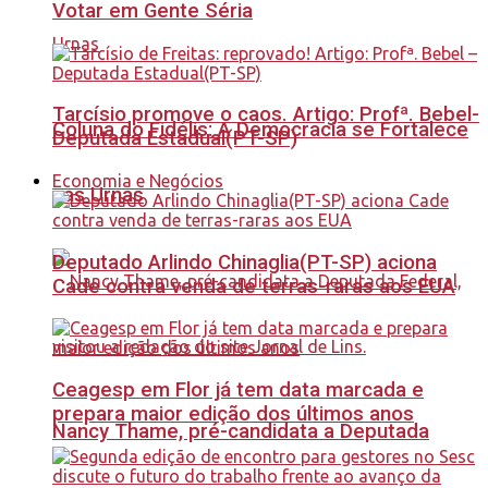
Votar em Gente Séria
Tarcísio promove o caos. Artigo: Profª. Bebel-
Coluna do Fidélis: A Democracia se Fortalece
Deputada Estadual(PT-SP)
Economia e Negócios
nas Urnas
Deputado Arlindo Chinaglia(PT-SP) aciona
Cade contra venda de terras-raras aos EUA
Ceagesp em Flor já tem data marcada e
prepara maior edição dos últimos anos
Nancy Thame, pré-candidata a Deputada