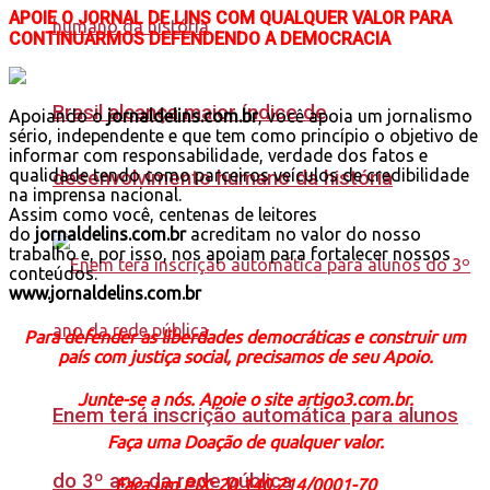
APOIE O JORNAL DE LINS COM QUALQUER VALOR PARA
CONTINUARMOS DEFENDENDO A DEMOCRACIA
Brasil alcança maior índice de
Apoiando o
jornaldelins.com.br
, você apoia um jornalismo
sério, independente e que tem como princípio o objetivo de
informar com responsabilidade, verdade dos fatos e
qualidade tendo como parceiros veículos de credibilidade
desenvolvimento humano da história
na imprensa nacional.
Assim como você, centenas de leitores
do
jornaldelins.com.br
acreditam no valor do nosso
trabalho e, por isso, nos apoiam para fortalecer nossos
conteúdos.
www.jornaldelins.com.br
Para defender as liberdades democráticas e construir um
país com justiça social, precisamos de seu Apoio.
Junte-se a nós. Apoie o site artigo3.com.br.
Enem terá inscrição automática para alunos
Faça uma Doação de qualquer valor.
do 3º ano da rede pública
Faça um PIX: 20.140.214/0001-70