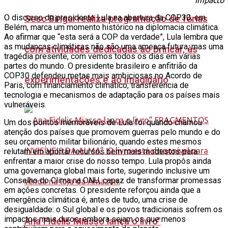
Impacto
O discurso do presidente Lula na abertura da COP30, em
Sesc Birigui realiza programação de férias
Belém, marca um momento histórico na diplomacia climática.
Ao afirmar que “esta será a COP da verdade”, Lula lembra que
as mudanças climáticas não são uma ameaça futura, mas uma
com atividades dedicadas ao brincar, às
tragédia presente, com vemos todos os dias em várias
partes do mundo. O presidente brasileiro e anfitrião da
COP30 defendeu metas mais ambiciosas no Acordo de
experimentações e ao imaginário
Paris, com financiamento climático, transferência de
tecnologia e mecanismos de adaptação para os países mais
vulneráveis.
Um dos pontos memoráveis de Lula foi quando chamou
atenção dos países que promovem guerras pelo mundo e do
seu orçamento militar bilionário, quando estes mesmos
relutam em aportar recursos bem mais modestos para
enfrentar a maior crise do nosso tempo. Lula propôs ainda
uma governança global mais forte, sugerindo inclusive um
Conselho do Clima na ONU, capaz de transformar promessas
em ações concretas. O presidente reforçou ainda que a
emergência climática é, antes de tudo, uma crise de
desigualdade: o Sul global e os povos tradicionais sofrem os
impactos mais duros, embora sejam os que menos
Ana Fidelis Miasso lança o livro”