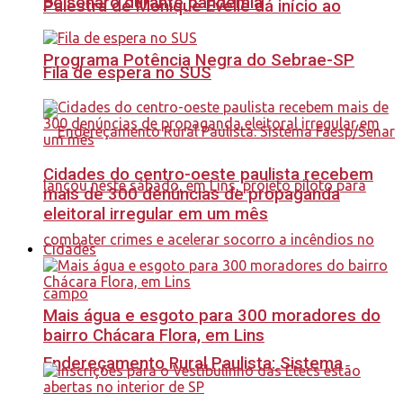
Bolsonaro durante pandemia
Palestra de Monique Evelle dá início ao
Programa Potência Negra do Sebrae-SP
Fila de espera no SUS
Cidades do centro-oeste paulista recebem
mais de 300 denúncias de propaganda
eleitoral irregular em um mês
Cidades
Mais água e esgoto para 300 moradores do
bairro Chácara Flora, em Lins
Endereçamento Rural Paulista: Sistema