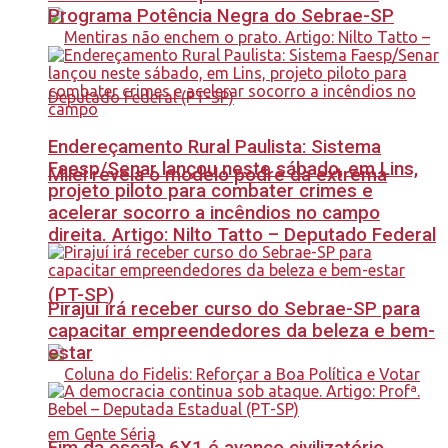
Programa Potência Negra do Sebrae-SP
Endereçamento Rural Paulista: Sistema
Faesp/Senar lançou neste sábado, em Lins,
Milei revela o modelo podre da extrema
projeto piloto para combater crimes e
acelerar socorro a incêndios no campo
direita. Artigo: Nilto Tatto – Deputado Federal
(PT-SP)
Pirajuí irá receber curso do Sebrae-SP para
capacitar empreendedores da beleza e bem-
estar