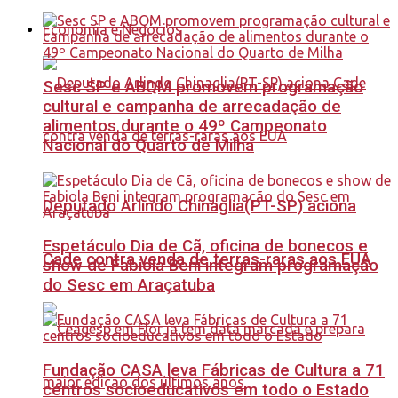
Economia e Negócios
Sesc SP e ABQM promovem programação
cultural e campanha de arrecadação de
alimentos durante o 49º Campeonato
Nacional do Quarto de Milha
Deputado Arlindo Chinaglia(PT-SP) aciona
Espetáculo Dia de Cã, oficina de bonecos e
Cade contra venda de terras-raras aos EUA
show de Fabiola Beni integram programação
do Sesc em Araçatuba
Fundação CASA leva Fábricas de Cultura a 71
centros socioeducativos em todo o Estado