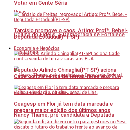
Votar em Gente Séria
Tarcísio promove o caos. Artigo: Profª. Bebel-
Coluna do Fidélis: A Democracia se Fortalece
Deputada Estadual(PT-SP)
Economia e Negócios
nas Urnas
Deputado Arlindo Chinaglia(PT-SP) aciona
Cade contra venda de terras-raras aos EUA
Ceagesp em Flor já tem data marcada e
prepara maior edição dos últimos anos
Nancy Thame, pré-candidata a Deputada