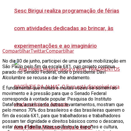
Sesc Birigui realiza programação de férias
com atividades dedicadas ao brincar, às
experimentações e ao imaginário
Compartilhar
Twittar
Compartilhar
No dia 30 de junho, participei de uma grande mobilização em
São Paulo pelo fim da escala 6X1, cujo projeto continua
parado no Senado Federal, onde o presidente Davi
Alcolumbre se recusa a dar-lhe andamento.
É fundamental que muitas e muitas vozes se somem ao
movimento e à pressão para que o Senado Federal
corresponda à vontade popular. Pesquisa do Instituto
Datafolha, assim como outros levantamentos, mostram que
pelo menos 70% dos brasileiros e das brasileiras querem o
fim da escala 6X1, para que trabalhadoras e trabalhadores
possam ter dignidade e direitos básicos como o descanso,
Ana Fidelis Miasso lança o livro”
estar com a família, lazer, usufruto de esportes e cultura,