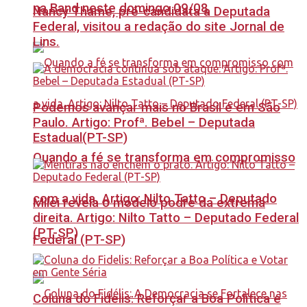
na Band neste domingo 09/08
Nancy Thame, pré-candidata a Deputada
Federal, visitou a redação do site Jornal de
Lins.
Podemos avançar mais no Brasil e em São
Paulo. Artigo: Profª. Bebel – Deputada
Estadual(PT-SP)
Quando a fé se transforma em compromisso
com a vida. Artigo: Nilto Tatto – Deputado
Milei revela o modelo podre da extrema
direita. Artigo: Nilto Tatto – Deputado Federal
(PT-SP)
Federal (PT-SP)
Coluna do Fidelis: Reforçar a Boa Política e