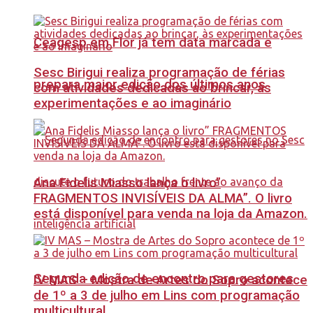
Ceagesp em Flor já tem data marcada e
Sesc Birigui realiza programação de férias
prepara maior edição dos últimos anos
com atividades dedicadas ao brincar, às
experimentações e ao imaginário
Ana Fidelis Miasso lança o livro”
FRAGMENTOS INVISÍVEIS DA ALMA”. O livro
está disponível para venda na loja da Amazon.
Segunda edição de encontro para gestores
IV MAS – Mostra de Artes do Sopro acontece
de 1º a 3 de julho em Lins com programação
multicultural