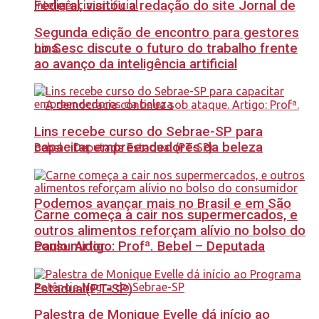
Federal, visitou a redação do site Jornal de
Segunda edição de encontro para gestores
no Sesc discute o futuro do trabalho frente
Lins.
ao avanço da inteligência artificial
Lins recebe curso do Sebrae-SP para
capacitar empreendedores da beleza
Podemos avançar mais no Brasil e em São
Carne começa a cair nos supermercados, e
outros alimentos reforçam alívio no bolso do
Paulo. Artigo: Profª. Bebel – Deputada
consumidor
Estadual(PT-SP)
Palestra de Monique Evelle dá início ao