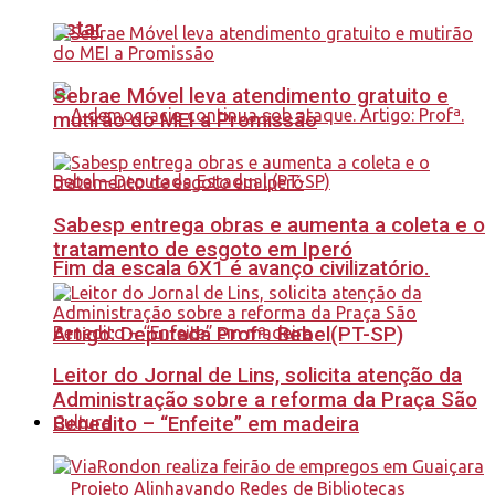
estar
Sebrae Móvel leva atendimento gratuito e
mutirão do MEI a Promissão
Sabesp entrega obras e aumenta a coleta e o
tratamento de esgoto em Iperó
Fim da escala 6X1 é avanço civilizatório.
Artigo: Deputada Profª. Bebel(PT-SP)
Leitor do Jornal de Lins, solicita atenção da
Administração sobre a reforma da Praça São
Benedito – “Enfeite” em madeira
Cultura