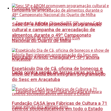
Economia e Negócios
Sesc SP e ABQM promovem programação
cultural e campanha de arrecadação de
alimentos durante o 49º Campeonato
Nacional do Quarto de Milha
Deputado Arlindo Chinaglia(PT-SP) aciona
Espetáculo Dia de Cã, oficina de bonecos e
Cade contra venda de terras-raras aos EUA
show de Fabiola Beni integram programação
do Sesc em Araçatuba
Fundação CASA leva Fábricas de Cultura a 71
centros socioeducativos em todo o Estado