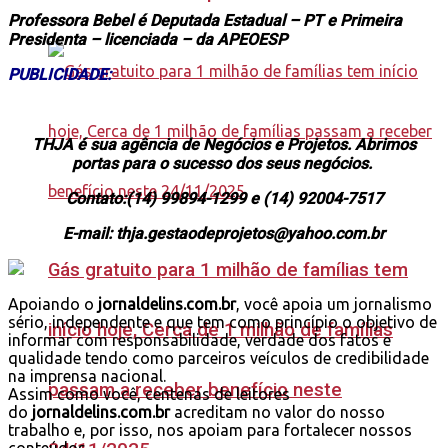
Professora Bebel é Deputada Estadual – PT e Primeira
Presidenta – licenciada – da APEOESP
PUBLICIDADE:
THJA é sua agência de Negócios e Projetos. Abrimos
portas para o sucesso dos seus negócios.
Contato:(14) 99894-1299 e (14) 92004-7517
E-mail: thja.gestaodeprojetos@yahoo.com.br
Gás gratuito para 1 milhão de famílias tem
Apoiando o
jornaldelins.com.br
, você apoia um jornalismo
sério, independente e que tem como princípio o objetivo de
início hoje, Cerca de 1 milhão de famílias
informar com responsabilidade, verdade dos fatos e
qualidade tendo como parceiros veículos de credibilidade
na imprensa nacional.
passam a receber benefício neste
Assim como você, centenas de leitores
do
jornaldelins.com.br
acreditam no valor do nosso
trabalho e, por isso, nos apoiam para fortalecer nossos