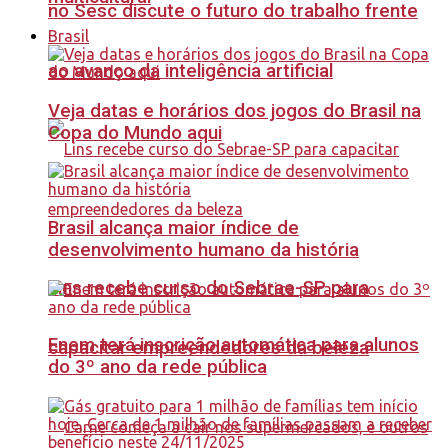
no Sesc discute o futuro do trabalho frente
Brasil
ao avanço da inteligência artificial
Veja datas e horários dos jogos do Brasil na
Copa do Mundo aqui
Brasil alcança maior índice de
desenvolvimento humano da história
Lins recebe curso do Sebrae-SP para
Enem terá inscrição automática para alunos
capacitar empreendedores da beleza
do 3º ano da rede pública