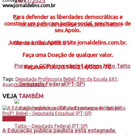
24/11/2025
conteúdos.
www.jornaldelins.com.br
Para defender as liberdades democráticas e
construir um país com justiça social, precisamos de
seu Apoio.
Junte-se a nós. Apoie o site jornaldelins.com.br.
Faça uma Doação de qualquer valor.
Porque a COP da verdade? Artigo: Nilto Tatto
Faça
um PIX: 20.140.214/0001-70
Tags:
Deputada Professora Bebel; Fim da Escala 6X1;
– Deputado Federal(PT-SP)
Avanço civilizatório
VEJA
TAMBÉM
Destaques
A Educação pública paulista está estagnada.