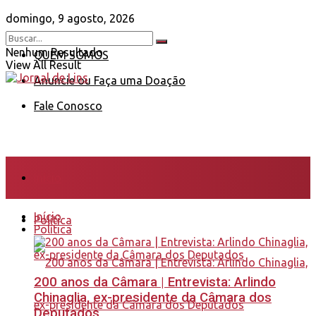
domingo, 9 agosto, 2026
Nenhum Resultado
QUEM SOMOS
View All Result
Anuncie ou Faça uma Doação
Fale Conosco
Início
Início
Política
Política
200 anos da Câmara | Entrevista: Arlindo
Chinaglia, ex-presidente da Câmara dos
Deputados