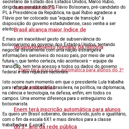
secretário de Estado dos Estados Unidos, Marco Rubio,
dirigida ao senador do PT, Flávio Bolsonaro, pré-candidato do
PL à Presidência da República, na qual Rubio agradece a
Flávio por ter colocado sua “equipe de transição” à
disposição do governo estadunidense, caso venha a ser
eleito.
Brasil alcança maior índice de
É mais um inaceitável gesto de subserviência do
bolsonarismo ao governo dos Estados Unidos, tentando
desenvolvimento humano da história
negociar diretamente com uma nação estrangeira
informações sensíveis do nosso país, por meio de uma
futura – que tenho certeza, não acontecerá – equipe de
transição, tem teria acesso a todos os dados do governo
federal e das riquezas nacionais.
Isto ocorre num momento em que o presidente Lula trabalha
para reforçar a soberania brasileira, na política, na diplomacia,
na ciência e tecnologia, na defesa, enfim, em todos os
campos. Uma enorme diferença para o entreguismo do
bolsonarista.
Enem terá inscrição automática para alunos
Eu quero um Brasil soberano, desenvolvido, justo e igualitário,
com o fim da escala 6X1 e mais direitos para a classe
trabalhadora. E você?
do 3º ano da rede pública