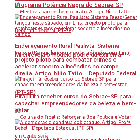
Programa Potência Negra do Sebrae-SP
Endereçamento Rural Paulista: Sistema
Faesp/Senar lançou neste sábado, em Lins,
Milei revela o modelo podre da extrema
projeto piloto para combater crimes e
acelerar socorro a incêndios no campo
direita. Artigo: Nilto Tatto – Deputado Federal
(PT-SP)
Pirajuí irá receber curso do Sebrae-SP para
capacitar empreendedores da beleza e bem-
estar