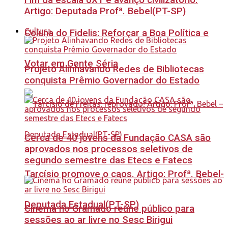
Fim da escala 6X1 é avanço civilizatório.
Artigo: Deputada Profª. Bebel(PT-SP)
Cultura
Coluna do Fidelis: Reforçar a Boa Política e
Votar em Gente Séria
Projeto Alinhavando Redes de Bibliotecas
conquista Prêmio Governador do Estado
Cerca de 40 jovens da Fundação CASA são
aprovados nos processos seletivos de
segundo semestre das Etecs e Fatecs
Tarcísio promove o caos. Artigo: Profª. Bebel-
Deputada Estadual(PT-SP)
Cinema no Gramado reúne público para
sessões ao ar livre no Sesc Birigui