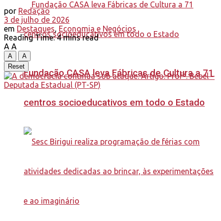
por
Redação
3 de julho de 2026
em
Destaques
,
Economia e Negócios
Reading Time: 4 mins read
A
A
A
A
Reset
Fundação CASA leva Fábricas de Cultura a 71
centros socioeducativos em todo o Estado