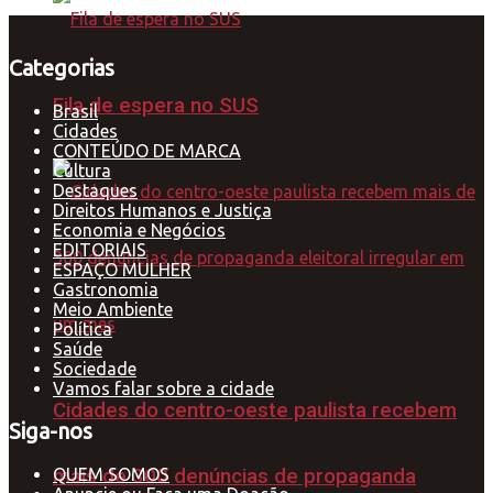
Categorias
Fila de espera no SUS
Brasil
Cidades
CONTEÚDO DE MARCA
Cultura
Destaques
Direitos Humanos e Justiça
Economia e Negócios
EDITORIAIS
ESPAÇO MULHER
Gastronomia
Meio Ambiente
Política
Saúde
Sociedade
Vamos falar sobre a cidade
Cidades do centro-oeste paulista recebem
Siga-nos
mais de 300 denúncias de propaganda
QUEM SOMOS