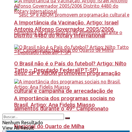
A Importância da Vacinação. Artigo: Israel
Antonio Alfonso Governador 2005/2006
Distrito 4480 do Rotary International
O Brasil não é o País do futebol? Artigo: Nilto
Tatto – Deputado Federal(PT-SP)
Sesc SP e ABQM promovem programação
cultural e campanha de arrecadação de
A importância dos programas sociais no
Brasil. Artigo: Ana Fidelis Miasso
alimentos durante o 49º Campeonato
Nenhum Resultado
Nacional do Quarto de Milha
View All Result