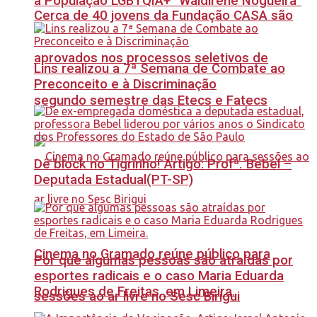
à População LGBTQIA+ “Waldirene Nogueira”
Cerca de 40 jovens da Fundação CASA são
aprovados nos processos seletivos de
Lins realizou a 7ª Semana de Combate ao
Preconceito e à Discriminação
segundo semestre das Etecs e Fatecs
Dê block no Tigrinho! Artigo: Profª. Bebel –
Deputada Estadual(PT-SP)
Cinema no Gramado reúne público para
Por que algumas pessoas são atraídas por
esportes radicais e o caso Maria Eduarda
Rodrigues de Freitas, em Limeira.
sessões ao ar livre no Sesc Birigui