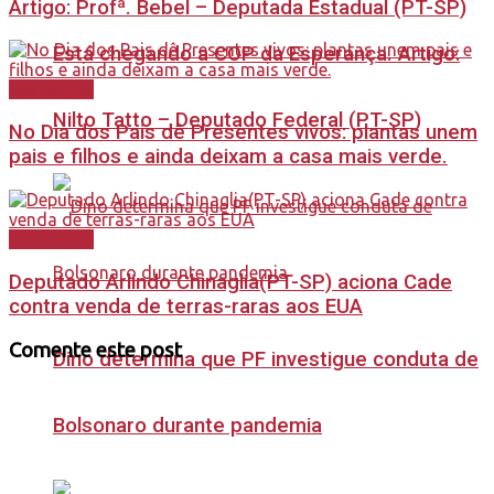
Artigo: Profª. Bebel – Deputada Estadual (PT-SP)
Está chegando a COP da Esperança. Artigo:
Destaques
Nilto Tatto – Deputado Federal (PT-SP)
No Dia dos Pais dê Presentes vivos: plantas unem
pais e filhos e ainda deixam a casa mais verde.
Destaques
Deputado Arlindo Chinaglia(PT-SP) aciona Cade
contra venda de terras-raras aos EUA
Comente este post
Dino determina que PF investigue conduta de
Bolsonaro durante pandemia