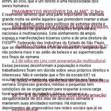
enfim, ao ócio, que é um direito e uma necessidade dos
seres humanos.
FRAGMENTOS INVISÍVEIS DA ALMA”. O livro
E realmente lamento que uma parte importante da chamada
grande mídia se alinhe àqueles que pretendem manter a atual
escala de trabalho, entre eles políticos de extrema-direita e
está disponível para venda na loja da Amazon.
representantes de grandes corporações empresariais,
nacionais e multinacionais. Este alinhamento dá amplo
espaço a manifestações bizarras como a de uma diretora da
FIESP – Federação das Indústrias do Estado de São Paulo,
que se manifestou contra o fim da escala 6X1, alegando que
não poderia mais ir ao salão de beleza e ao supermercado
nos finais de semana.
Essas pessoas desinformam a população e muitos
trabalhadores ficam em dúvida sobre seus próprios direitos e
interesses. Não é verdade que o fim da escala 6X1 vá
resultar no fechamento de estabelecimentos nos finais de
IV MAS – Mostra de Artes do Sopro acontece
semana. Empresas grandes, médias e pequenas tem
condições de se organizarem para respeitar a nova carga
horária individual de trabalho diária e semanal e a
de 1º a 3 de julho em Lins com programação
obrigatoriedade de dos dias de descanso semanal e
manterem suas atividades normais. Há inúmeros
depoimentos de empresários nas redes sociais que já se
multicultural