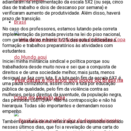
adiantaram na implementação da escala 5X2 (ou seja, cinco
dias de trabalho e dois de descanso por semana) e
verificaram aumento de produtividade. Além disso, haverá
prazo de transição.
Brasil
No caso dos professores, estamos lutando pela correta
implementação da jornada prevista na lei do piso nacional,
com garantia de no mínimo 1/3% das aulas dedicadas a
formação e trabalhos preparatórios às atividades com
estudantes.
Iniciei minha militância sindical e política porque sou
trabalhadora desde muito nova e sei que a conquista de
direitos e de uma sociedade melhor, mais justa, menos
desigual se faz com luta. E a luta pelo fim da escala 6X1 é
Veja datas e horários dos jogos do Brasil na
uma pauta civilizatória, assim como a luta por educação
pública de qualidade, pelo fim da violência contra as
mulheres, pelos direitos da juventude, da população negra,
Copa do Mundo aqui
das pessoas LGBTQIA+. Não há contraposição e não há
hierarquia. Todas são importantes e demandam nosso
empenho.
Também gostaria de me referir aqui a um episódio ocorrido
nesses últimos dias, que foi a revelação de uma carta do