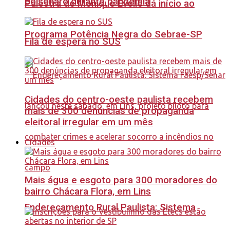
Bolsonaro durante pandemia
Palestra de Monique Evelle dá início ao
Programa Potência Negra do Sebrae-SP
Fila de espera no SUS
Cidades do centro-oeste paulista recebem
mais de 300 denúncias de propaganda
eleitoral irregular em um mês
Cidades
Mais água e esgoto para 300 moradores do
bairro Chácara Flora, em Lins
Endereçamento Rural Paulista: Sistema