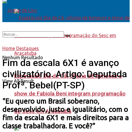
Home
Destaques
Nenhum Resultado
Fim da escala 6X1 é avanço
civilizatório. Artigo: Deputada
Espetáculo Dia de Cã, oficina de bonecos e
View All Result
Profª. Bebel(PT-SP)
show de Fabiola Beni integram programação
"Eu quero um Brasil soberano,
desenvolvido, justo e igualitário, com o
do Sesc em Araçatuba
fim da escala 6X1 e mais direitos para a
classe trabalhadora. E você?"