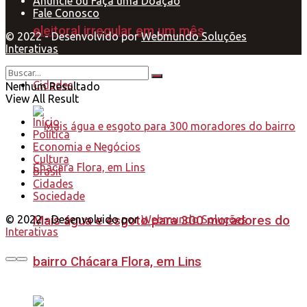
Anuncie ou Faça uma Doação
Fale Conosco
eleitoral irregular em um mês
© 2022 - Desenvolvido por
Webmundo Soluções
Interativas
Cidades
Nenhum Resultado
View All Result
Início
Política
Economia e Negócios
Cultura
Brasil
Cidades
Sociedade
© 2022 - Desenvolvido por
Webmundo Soluções
Mais água e esgoto para 300 moradores do
Interativas
bairro Chácara Flora, em Lins