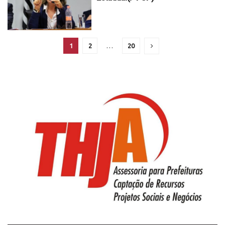
1
2
…
20