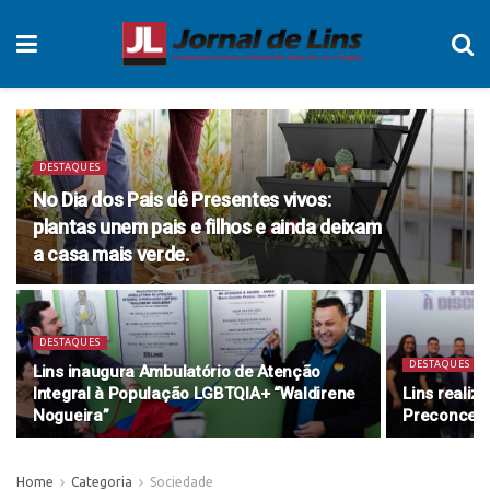
DESTAQUES
No Dia dos Pais dê Presentes vivos:
plantas unem pais e filhos e ainda deixam
a casa mais verde.
DESTAQUES
DESTAQUES
Lins inaugura Ambulatório de Atenção
Integral à População LGBTQIA+ “Waldirene
Lins reali
Nogueira”
Preconceit
Home
Categoria
Sociedade