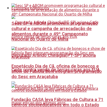
Economia e Negócios
Sesc SP e ABQM promovem programação
cultural e campanha de arrecadação de
alimentos durante o 49º Campeonato
Nacional do Quarto de Milha
Deputado Arlindo Chinaglia(PT-SP) aciona
Espetáculo Dia de Cã, oficina de bonecos e
Cade contra venda de terras-raras aos EUA
show de Fabiola Beni integram programação
do Sesc em Araçatuba
Fundação CASA leva Fábricas de Cultura a 71
centros socioeducativos em todo o Estado