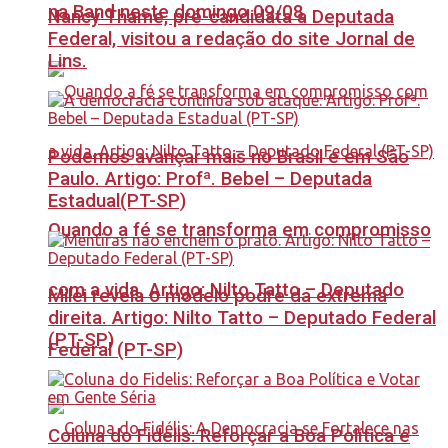
na Band neste domingo 09/08
Nancy Thame, pré-candidata a Deputada
Federal, visitou a redação do site Jornal de
Lins.
Podemos avançar mais no Brasil e em São
Paulo. Artigo: Profª. Bebel – Deputada
Estadual(PT-SP)
Quando a fé se transforma em compromisso
com a vida. Artigo: Nilto Tatto – Deputado
Milei revela o modelo podre da extrema
direita. Artigo: Nilto Tatto – Deputado Federal
(PT-SP)
Federal (PT-SP)
Coluna do Fidelis: Reforçar a Boa Política e