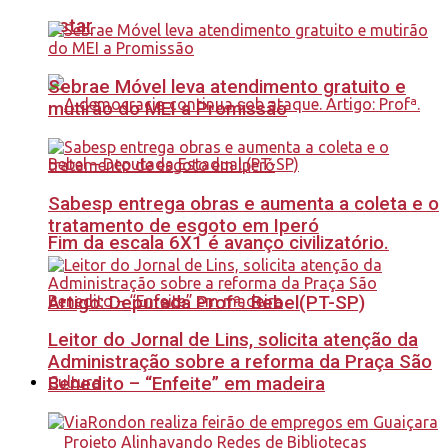
estar
Sebrae Móvel leva atendimento gratuito e
mutirão do MEI a Promissão
Sabesp entrega obras e aumenta a coleta e o
tratamento de esgoto em Iperó
Fim da escala 6X1 é avanço civilizatório.
Artigo: Deputada Profª. Bebel(PT-SP)
Leitor do Jornal de Lins, solicita atenção da
Administração sobre a reforma da Praça São
Benedito – “Enfeite” em madeira
Cultura