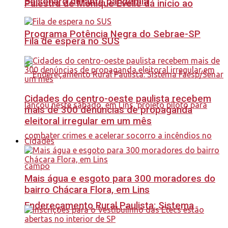
Bolsonaro durante pandemia
Palestra de Monique Evelle dá início ao
Programa Potência Negra do Sebrae-SP
Fila de espera no SUS
Cidades do centro-oeste paulista recebem
mais de 300 denúncias de propaganda
eleitoral irregular em um mês
Cidades
Mais água e esgoto para 300 moradores do
bairro Chácara Flora, em Lins
Endereçamento Rural Paulista: Sistema