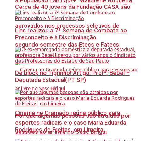
à População LGBTQIA+ “Waldirene Nogueira”
Cerca de 40 jovens da Fundação CASA são
aprovados nos processos seletivos de
Lins realizou a 7ª Semana de Combate ao
Preconceito e à Discriminação
segundo semestre das Etecs e Fatecs
Dê block no Tigrinho! Artigo: Profª. Bebel –
Deputada Estadual(PT-SP)
Cinema no Gramado reúne público para
Por que algumas pessoas são atraídas por
esportes radicais e o caso Maria Eduarda
Rodrigues de Freitas, em Limeira.
sessões ao ar livre no Sesc Birigui