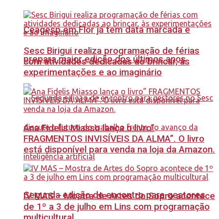
Ceagesp em Flor já tem data marcada e
Sesc Birigui realiza programação de férias
prepara maior edição dos últimos anos
com atividades dedicadas ao brincar, às
experimentações e ao imaginário
Ana Fidelis Miasso lança o livro”
FRAGMENTOS INVISÍVEIS DA ALMA”. O livro
está disponível para venda na loja da Amazon.
Segunda edição de encontro para gestores
IV MAS – Mostra de Artes do Sopro acontece
de 1º a 3 de julho em Lins com programação
multicultural