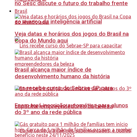
no Sesc discute o futuro do trabalho frente
Brasil
ao avanço da inteligência artificial
Veja datas e horários dos jogos do Brasil na
Copa do Mundo aqui
Brasil alcança maior índice de
desenvolvimento humano da história
Lins recebe curso do Sebrae-SP para
Enem terá inscrição automática para alunos
capacitar empreendedores da beleza
do 3º ano da rede pública