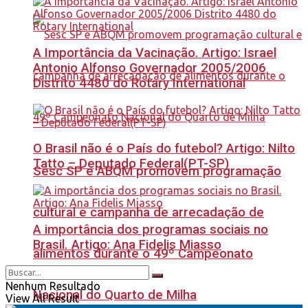
A Importância da Vacinação. Artigo: Israel
Antonio Alfonso Governador 2005/2006
Distrito 4480 do Rotary International
O Brasil não é o País do futebol? Artigo: Nilto
Tatto – Deputado Federal(PT-SP)
Sesc SP e ABQM promovem programação
cultural e campanha de arrecadação de
A importância dos programas sociais no
Brasil. Artigo: Ana Fidelis Miasso
alimentos durante o 49º Campeonato
Nenhum Resultado
Nacional do Quarto de Milha
View All Result