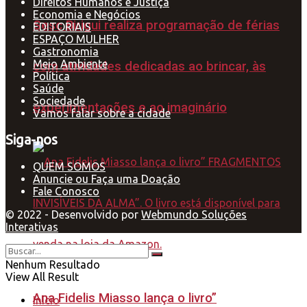
Direitos Humanos e Justiça
Economia e Negócios
Sesc Birigui realiza programação de férias
EDITORIAIS
ESPAÇO MULHER
Gastronomia
Meio Ambiente
com atividades dedicadas ao brincar, às
Política
Saúde
Sociedade
experimentações e ao imaginário
Vamos falar sobre a cidade
Siga-nos
QUEM SOMOS
Anuncie ou Faça uma Doação
Fale Conosco
© 2022 - Desenvolvido por
Webmundo Soluções
Interativas
Nenhum Resultado
View All Result
Ana Fidelis Miasso lança o livro”
Início