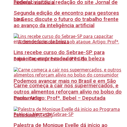
Federal, visitou a redação do site Jornal de
Segunda edição de encontro para gestores
no Sesc discute o futuro do trabalho frente
Lins.
ao avanço da inteligência artificial
Lins recebe curso do Sebrae-SP para
capacitar empreendedores da beleza
Podemos avançar mais no Brasil e em São
Carne começa a cair nos supermercados, e
outros alimentos reforçam alívio no bolso do
Paulo. Artigo: Profª. Bebel – Deputada
consumidor
Estadual(PT-SP)
Palestra de Monique Evelle dá início ao