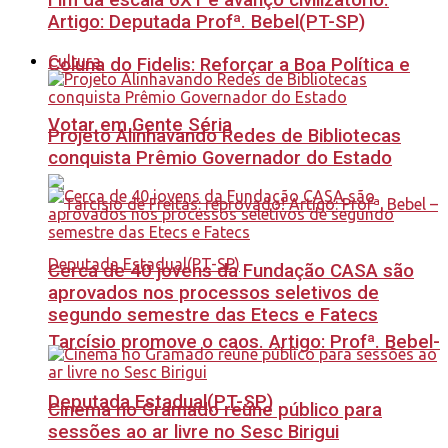
Fim da escala 6X1 é avanço civilizatório.
Artigo: Deputada Profª. Bebel(PT-SP)
Cultura
Coluna do Fidelis: Reforçar a Boa Política e
Votar em Gente Séria
Projeto Alinhavando Redes de Bibliotecas
conquista Prêmio Governador do Estado
Cerca de 40 jovens da Fundação CASA são
aprovados nos processos seletivos de
segundo semestre das Etecs e Fatecs
Tarcísio promove o caos. Artigo: Profª. Bebel-
Deputada Estadual(PT-SP)
Cinema no Gramado reúne público para
sessões ao ar livre no Sesc Birigui