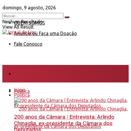
domingo, 9 agosto, 2026
Nenhum Resultado
QUEM SOMOS
View All Result
Anuncie ou Faça uma Doação
Fale Conosco
Início
Início
Política
Política
200 anos da Câmara | Entrevista: Arlindo
Chinaglia, ex-presidente da Câmara dos
Deputados