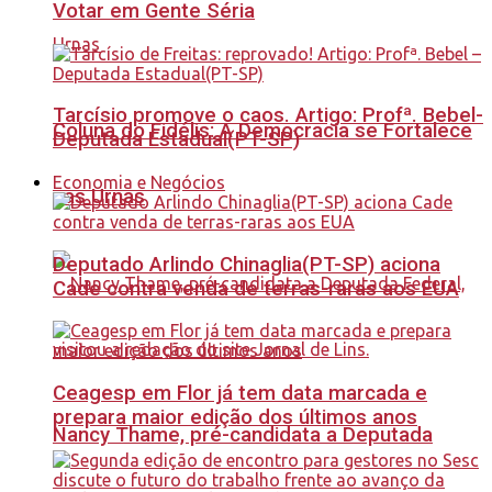
Votar em Gente Séria
Tarcísio promove o caos. Artigo: Profª. Bebel-
Coluna do Fidélis: A Democracia se Fortalece
Deputada Estadual(PT-SP)
Economia e Negócios
nas Urnas
Deputado Arlindo Chinaglia(PT-SP) aciona
Cade contra venda de terras-raras aos EUA
Ceagesp em Flor já tem data marcada e
prepara maior edição dos últimos anos
Nancy Thame, pré-candidata a Deputada