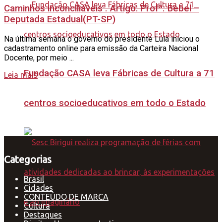
Caminhos inconciliáveis . Artigo: Profª. Bebel –
Deputada Estadual(PT-SP)
Na última semana o governo do presidente Lula iniciou o
cadastramento online para emissão da Carteira Nacional
Docente, por meio ...
Fundação CASA leva Fábricas de Cultura a 71
Leia mais
centros socioeducativos em todo o Estado
Categorias
Brasil
Cidades
CONTEÚDO DE MARCA
Cultura
Destaques