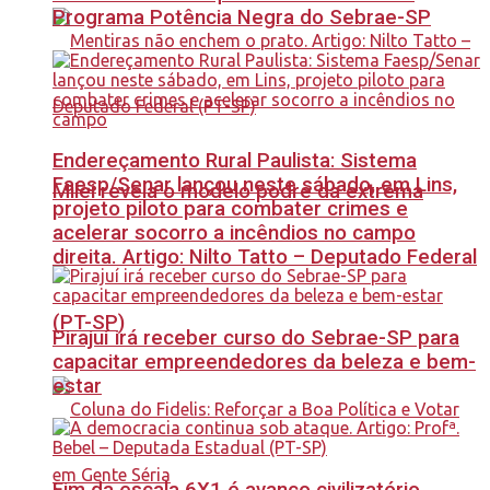
Programa Potência Negra do Sebrae-SP
Endereçamento Rural Paulista: Sistema
Faesp/Senar lançou neste sábado, em Lins,
Milei revela o modelo podre da extrema
projeto piloto para combater crimes e
acelerar socorro a incêndios no campo
direita. Artigo: Nilto Tatto – Deputado Federal
(PT-SP)
Pirajuí irá receber curso do Sebrae-SP para
capacitar empreendedores da beleza e bem-
estar