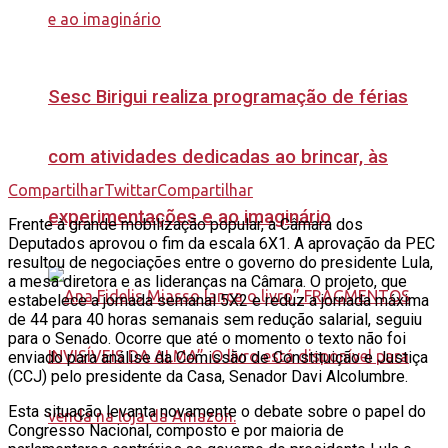
Sesc Birigui realiza programação de férias
com atividades dedicadas ao brincar, às
Compartilhar
Twittar
Compartilhar
experimentações e ao imaginário
Frente à grande mobilização popular, a Câmara dos
Deputados aprovou o fim da escala 6X1. A aprovação da PEC
resultou de negociações entre o governo do presidente Lula,
a mesa diretora e as lideranças na Câmara. O projeto, que
estabelece a jornada semanal 5X2 e reduz a jornada máxima
de 44 para 40 horas semanais sem redução salarial, seguiu
para o Senado. Ocorre que até o momento o texto não foi
enviado para análise da Comissão de Constituição e Justiça
(CCJ) pelo presidente da Casa, Senador Davi Alcolumbre.
Esta situação levanta novamente o debate sobre o papel do
Congresso Nacional, composto e por maioria de