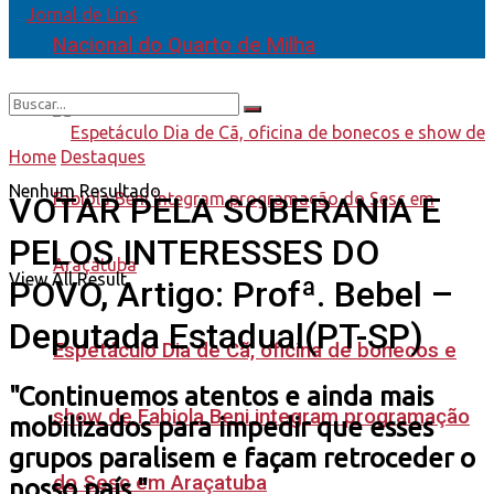
Nacional do Quarto de Milha
Home
Destaques
Nenhum Resultado
VOTAR PELA SOBERANIA E
PELOS INTERESSES DO
View All Result
POVO, Artigo: Profª. Bebel –
Deputada Estadual(PT-SP)
Espetáculo Dia de Cã, oficina de bonecos e
"Continuemos atentos e ainda mais
show de Fabiola Beni integram programação
mobilizados para impedir que esses
grupos paralisem e façam retroceder o
do Sesc em Araçatuba
nosso país."