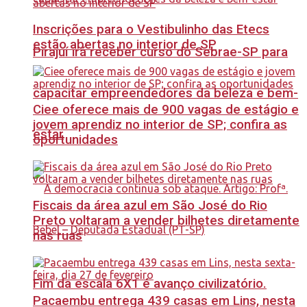
Inscrições para o Vestibulinho das Etecs
estão abertas no interior de SP
Pirajuí irá receber curso do Sebrae-SP para
capacitar empreendedores da beleza e bem-
Ciee oferece mais de 900 vagas de estágio e
jovem aprendiz no interior de SP; confira as
estar
oportunidades
Fiscais da área azul em São José do Rio
Preto voltaram a vender bilhetes diretamente
nas ruas
Fim da escala 6X1 é avanço civilizatório.
Pacaembu entrega 439 casas em Lins, nesta