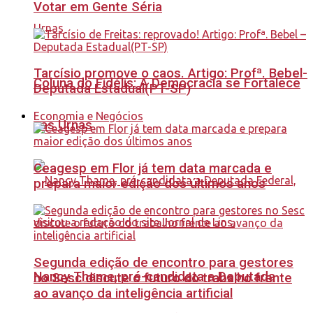
Votar em Gente Séria
Tarcísio promove o caos. Artigo: Profª. Bebel-
Coluna do Fidélis: A Democracia se Fortalece
Deputada Estadual(PT-SP)
Economia e Negócios
nas Urnas
Ceagesp em Flor já tem data marcada e
prepara maior edição dos últimos anos
Segunda edição de encontro para gestores
Nancy Thame, pré-candidata a Deputada
no Sesc discute o futuro do trabalho frente
ao avanço da inteligência artificial