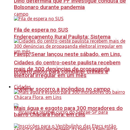
Dino determina que PF investigue conduta de
Bolsonaro durante pandemia
Fila de espera no SUS
Endereçamento Rural Paulista: Sistema
Faesp/Senar lançou neste sábado, em Lins,
Cidades do centro-oeste paulista recebem
mais de 300 denúncias de propaganda
projeto piloto para combater crimes e
eleitoral irregular em um mês
Cidades
acelerar socorro a incêndios no campo
Mais água e esgoto para 300 moradores do
bairro Chácara Flora, em Lins