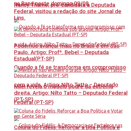
na Band neste domingo 09/08
Nancy Thame, pré-candidata a Deputada
Federal, visitou a redação do site Jornal de
Lins.
Podemos avançar mais no Brasil e em São
Paulo. Artigo: Profª. Bebel – Deputada
Estadual(PT-SP)
Quando a fé se transforma em compromisso
com a vida. Artigo: Nilto Tatto – Deputado
Milei revela o modelo podre da extrema
direita. Artigo: Nilto Tatto – Deputado Federal
(PT-SP)
Federal (PT-SP)
Coluna do Fidelis: Reforçar a Boa Política e