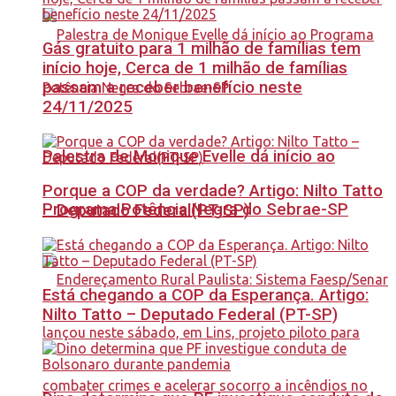
Gás gratuito para 1 milhão de famílias tem
início hoje, Cerca de 1 milhão de famílias
passam a receber benefício neste
24/11/2025
Palestra de Monique Evelle dá início ao
Porque a COP da verdade? Artigo: Nilto Tatto
Programa Potência Negra do Sebrae-SP
– Deputado Federal(PT-SP)
Está chegando a COP da Esperança. Artigo:
Nilto Tatto – Deputado Federal (PT-SP)