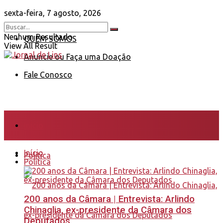
sexta-feira, 7 agosto, 2026
Nenhum Resultado
QUEM SOMOS
View All Result
Anuncie ou Faça uma Doação
Fale Conosco
Início
Início
Política
Política
200 anos da Câmara | Entrevista: Arlindo
Chinaglia, ex-presidente da Câmara dos
Deputados