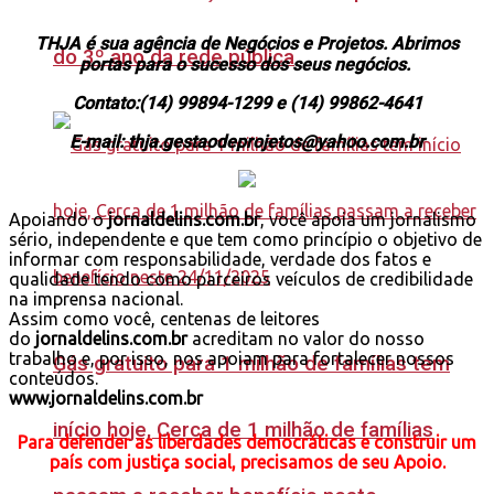
THJA é sua agência de Negócios e Projetos. Abrimos
do 3º ano da rede pública
portas para o sucesso dos seus negócios.
Contato:(14) 99894-1299 e (14) 99862-4641
E-mail: thja.gestaodeprojetos@yahoo.com.br
Apoiando o
jornaldelins.com.br
, você apoia um jornalismo
sério, independente e que tem como princípio o objetivo de
informar com responsabilidade, verdade dos fatos e
qualidade tendo como parceiros veículos de credibilidade
na imprensa nacional.
Assim como você, centenas de leitores
do
jornaldelins.com.br
acreditam no valor do nosso
trabalho e, por isso, nos apoiam para fortalecer nossos
Gás gratuito para 1 milhão de famílias tem
conteúdos.
www.jornaldelins.com.br
início hoje, Cerca de 1 milhão de famílias
Para defender as liberdades democráticas e construir um
país com justiça social, precisamos de seu Apoio.