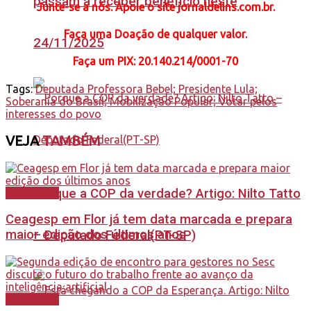
passam a receber benefício neste
Junte-se a nós. Apoie o site jornaldelins.com.br.
Faça uma Doação de qualquer valor.
24/11/2025
Faça
um PIX: 20.140.214/0001-70
Tags:
Deputada Professora Bebel; Presidente Lula;
Soberania do Brasil; Mobilização Popular; Votar pelos
interesses do povo
VEJA
TAMBÉM
Porque a COP da verdade? Artigo: Nilto Tatto
Destaques
Ceagesp em Flor já tem data marcada e prepara
maior edição dos últimos anos
– Deputado Federal(PT-SP)
Destaques