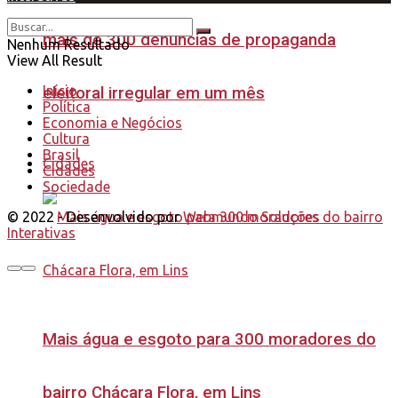
mais de 300 denúncias de propaganda
Nenhum Resultado
View All Result
Início
eleitoral irregular em um mês
Política
Economia e Negócios
Cultura
Brasil
Cidades
Cidades
Sociedade
© 2022 - Desenvolvido por
Webmundo Soluções
Interativas
Mais água e esgoto para 300 moradores do
bairro Chácara Flora, em Lins