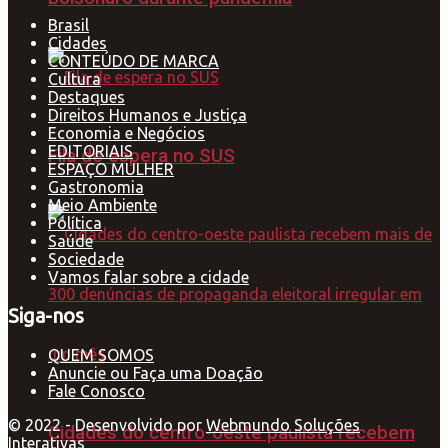
Brasil
Cidades
CONTEÚDO DE MARCA
Cultura
Destaques
Direitos Humanos e Justiça
Economia e Negócios
EDITORIAIS
Fila de espera no SUS
ESPAÇO MULHER
Gastronomia
Meio Ambiente
Política
Saúde
Sociedade
Vamos falar sobre a cidade
Siga-nos
QUEM SOMOS
Anuncie ou Faça uma Doação
Fale Conosco
© 2022 - Desenvolvido por
Webmundo Soluções
Cidades do centro-oeste paulista recebem
Interativas