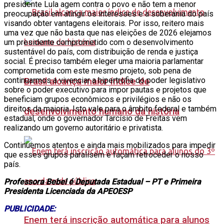
presidente Lula agem contra o povo e não tem a menor
preocupação em atingir os interesses e a soberania do país
visando obter vantagens eleitorais. Por isso, reitero mais
uma vez que não basta que nas eleições de 2026 elejamos
um presidente comprometido com o desenvolvimento
sustentável do país, com distribuição de renda e justiça
social. É preciso também eleger uma maioria parlamentar
comprometida com este mesmo projeto, sob pena de
continuarmos a vivenciar a hipertrofia do poder legislativo
Brasil alcança maior índice de
sobre o poder executivo para impor pautas e projetos que
beneficiam grupos econômicos e privilégios e não os
direitos da maioria. Isto vale para o âmbito federal e também
desenvolvimento humano da história
estadual, onde o governador Tarcísio de Freitas vem
realizando um governo autoritário e privatista.
Continuemos atentos e ainda mais mobilizados para impedir
que esses grupos paralisem e façam retroceder o nosso
país.
Professora Bebel é Deputada Estadual – PT e Primeira
Presidenta Licenciada da APEOESP
PUBLICIDADE:
Enem terá inscrição automática para alunos