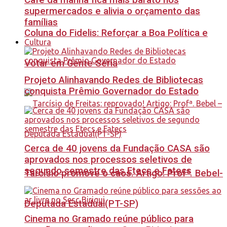
Café da manhã fica mais barato nos
supermercados e alivia o orçamento das
famílias
Coluna do Fidelis: Reforçar a Boa Política e
Cultura
Votar em Gente Séria
Projeto Alinhavando Redes de Bibliotecas
conquista Prêmio Governador do Estado
Cerca de 40 jovens da Fundação CASA são
aprovados nos processos seletivos de
segundo semestre das Etecs e Fatecs
Tarcísio promove o caos. Artigo: Profª. Bebel-
Deputada Estadual(PT-SP)
Cinema no Gramado reúne público para