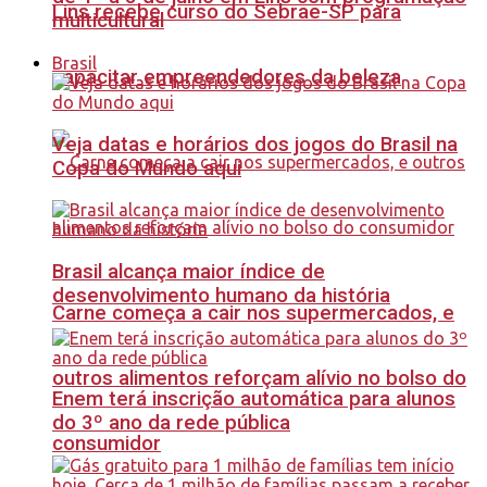
Lins recebe curso do Sebrae-SP para
multicultural
Brasil
capacitar empreendedores da beleza
Veja datas e horários dos jogos do Brasil na
Copa do Mundo aqui
Brasil alcança maior índice de
desenvolvimento humano da história
Carne começa a cair nos supermercados, e
outros alimentos reforçam alívio no bolso do
Enem terá inscrição automática para alunos
do 3º ano da rede pública
consumidor