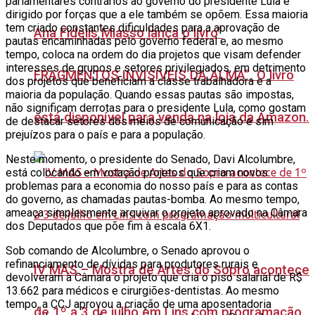
parlamentares contrários ao governo do presidente Lula e
dirigido por forças que a ele também se opõem. Essa maioria
tem criado constantes dificuldades para a aprovação de
Ana Fidelis Miasso lança o livro”
pautas encaminhadas pelo governo federal e, ao mesmo
tempo, coloca na ordem do dia projetos que visam defender
interesses de grupos e setores privilegiados, em detrimento
FRAGMENTOS INVISÍVEIS DA ALMA”. O livro
dos projetos que beneficiam a classe trabalhadora e a
maioria da população. Quando essas pautas são impostas,
não significam derrotas para o presidente Lula, como gostam
está disponível para venda na loja da Amazon.
de destacar setores dos meios de comunicação e sim
prejuízos para o país e para a população.
Neste momento, o presidente do Senado, Davi Alcolumbre,
está colocando em votação projetos que criam novos
problemas para a economia do nosso país e para as contas
do governo, as chamadas pautas-bomba. Ao mesmo tempo,
ameaça simplesmente arquivar o projeto aprovado na Câmara
dos Deputados que põe fim à escala 6X1.
Sob comando de Alcolumbre, o Senado aprovou o
refinanciamento de dívidas para produtores rurais e
IV MAS – Mostra de Artes do Sopro acontece
devolveram à Câmara o projeto que cria o piso salarial de R$
13.662 para médicos e cirurgiões-dentistas. Ao mesmo
tempo, a CCJ aprovou a criação de uma aposentadoria
de 1º a 3 de julho em Lins com programação