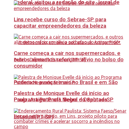
Federal, visitou a redação do site Jornal de
Lins recebe curso do Sebrae-SP para
Lins.
capacitar empreendedores da beleza
Carne começa a cair nos supermercados, e
outros alimentos reforçam alívio no bolso do
consumidor
Podemos avançar mais no Brasil e em São
Palestra de Monique Evelle dá início ao
Paulo. Artigo: Profª. Bebel – Deputada
Programa Potência Negra do Sebrae-SP
Estadual(PT-SP)