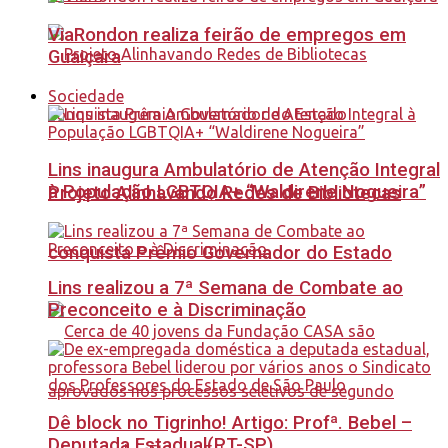
ViaRondon realiza feirão de empregos em
Guaiçara
Sociedade
Lins inaugura Ambulatório de Atenção Integral
à População LGBTQIA+ “Waldirene Nogueira”
Projeto Alinhavando Redes de Bibliotecas
conquista Prêmio Governador do Estado
Lins realizou a 7ª Semana de Combate ao
Preconceito e à Discriminação
Dê block no Tigrinho! Artigo: Profª. Bebel –
Deputada Estadual(PT-SP)