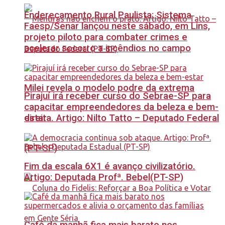
Endereçamento Rural Paulista: Sistema
Faesp/Senar lançou neste sábado, em Lins,
projeto piloto para combater crimes e
acelerar socorro a incêndios no campo
Milei revela o modelo podre da extrema
Pirajuí irá receber curso do Sebrae-SP para
capacitar empreendedores da beleza e bem-
estar
direita. Artigo: Nilto Tatto – Deputado Federal
(PT-SP)
Fim da escala 6X1 é avanço civilizatório.
Artigo: Deputada Profª. Bebel(PT-SP)