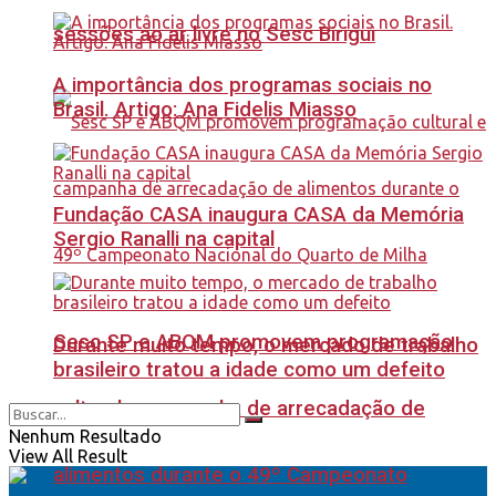
sessões ao ar livre no Sesc Birigui
A importância dos programas sociais no
Brasil. Artigo: Ana Fidelis Miasso
Fundação CASA inaugura CASA da Memória
Sergio Ranalli na capital
Sesc SP e ABQM promovem programação
Durante muito tempo, o mercado de trabalho
brasileiro tratou a idade como um defeito
cultural e campanha de arrecadação de
Nenhum Resultado
View All Result
alimentos durante o 49º Campeonato