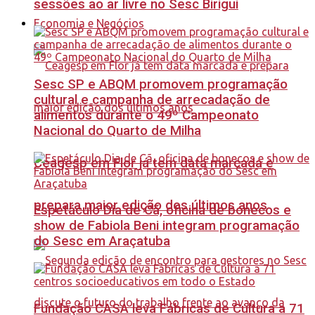
sessões ao ar livre no Sesc Birigui
Economia e Negócios
Sesc SP e ABQM promovem programação
cultural e campanha de arrecadação de
alimentos durante o 49º Campeonato
Nacional do Quarto de Milha
Ceagesp em Flor já tem data marcada e
prepara maior edição dos últimos anos
Espetáculo Dia de Cã, oficina de bonecos e
show de Fabiola Beni integram programação
do Sesc em Araçatuba
Fundação CASA leva Fábricas de Cultura a 71