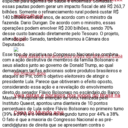
especial para agentes de saúde e endemias. Somadas,
essas pautas podem gerar um impacto fiscal de até R$ 263,7
bilhões. Somente o refinanciamento rural poderá custar R$
multicultural
140 bilhões em dez anos, de acordo com o ministro da
fazenda. Dario Durigan. De acordo com o ministro, essas
operações podem envolver R$ 200 bilhões, sendo 70%
desse custo bancado diretamente pelo Tesouro. O projeto,
Brasil
alterado pelo Senado, também retornou à Câmara dos
Deputados.
Esse tipo de iniciativa no Congresso Nacional se combina
com a ação destrutiva de membros da família Bolsonaro e
seus aliados junto ao governo de Donald Trump, ao qual
demandaram tarifas adicionais sobre produtos brasileiros e
ataques ao Pix, com o objetivo eleitoreiro de atingir o
presidente Lula. Parece que obtiveram o efeito oposto,
considerando essa ação e a revelação do envolvimento
direto do senador Flávio Bolsonaro no escândalo do Banco
Veja datas e horários dos jogos do Brasil na
Master. Pesquisa de intenção de voto, realizada pelo
Instituto Quaest, apontou uma dianteira de 10 pontos
percentuais de Lula sobre Flávio Bolsonaro no primeiro turno
Copa do Mundo aqui
(39% a 29%) e o venceria no segundo turno por 44% a 38%.
O fato é que a maioria do Congresso Nacional e as pré-
candidaturas de direita que se apresentam contra o