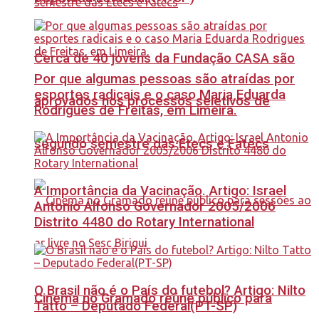
Cerca de 40 jovens da Fundação CASA são
Por que algumas pessoas são atraídas por
esportes radicais e o caso Maria Eduarda
aprovados nos processos seletivos de
Rodrigues de Freitas, em Limeira.
segundo semestre das Etecs e Fatecs
A Importância da Vacinação. Artigo: Israel
Antonio Alfonso Governador 2005/2006
Distrito 4480 do Rotary International
O Brasil não é o País do futebol? Artigo: Nilto
Cinema no Gramado reúne público para
Tatto – Deputado Federal(PT-SP)