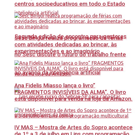
centros socioeducativos em todo o Estado
Segunda edição de encontro para gestores
Sesc Birigui realiza programação de férias
com atividades dedicadas ao brincar, às
experimentações e ao imaginário
no Sesc discute o futuro do trabalho frente
ao avanço da inteligência artificial
Ana Fidelis Miasso lança o livro”
FRAGMENTOS INVISÍVEIS DA ALMA”. O livro
está disponível para venda na loja da Amazon.
IV MAS – Mostra de Artes do Sopro acontece
de 1º a 3 de julho em Lins com programação