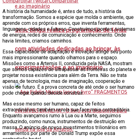
Compartilhar
Twittar
Compartilhar
A história da humanidade é, antes de tudo, a história da
transformação. Somos a espécie que molda o ambiente, que
aprende com os próprios erros, que inventa ferramentas,
linguagens, cidades e futuros. Construímos pontes, sistemas
Sesc Birigui realiza programação de férias
de energia, redes de comunicação e conhecimento. Onde
havia limites, criamos caminhos.
com atividades dedicadas ao brincar, às
Essa capacidade de adaptação e inovação atinge seu ponto
mais impressionante quando olhamos para o espaço.
Missões como a Artemis II, conduzida pela NASA, mostram
experimentações e ao imaginário
que somos capazes de ultrapassar as fronteiras do planeta e
projetar nossa existência para além da Terra. Não se trata
apenas de tecnologia, mas de imaginação, cooperação e
visão de futuro. É a prova concreta de até onde o ser humano
pode chegar quando decide construir.
Mas esse mesmo ser humano, capaz de feitos
extraordinários, também revela sua face mais contraditória.
Enquanto avançamos rumo à Lua ou a Marte, seguimos
produzindo, como nunca, instrumentos de destruição em
massa. O anúncio de novos investimentos trilionários em
armamentos por parte de Donald Trump expõe essa