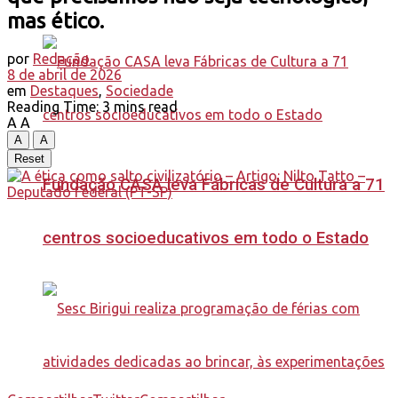
mas ético.
por
Redação
8 de abril de 2026
em
Destaques
,
Sociedade
Reading Time: 3 mins read
A
A
A
A
Reset
Fundação CASA leva Fábricas de Cultura a 71
centros socioeducativos em todo o Estado