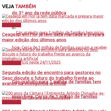
VEJA
TAMBÉM
do 3º ano da rede pública
Destaques
Ceagesp em Flor já tem data marcada e prepara
maior edição dos últimos anos
Destaques
Segunda edição de encontro para gestores no
Sesc discute o futuro do trabalho frente ao
Gás gratuito para 1 milhão de famílias tem
avanço da inteligência artificial
início hoje, Cerca de 1 milhão de famílias
Destaques