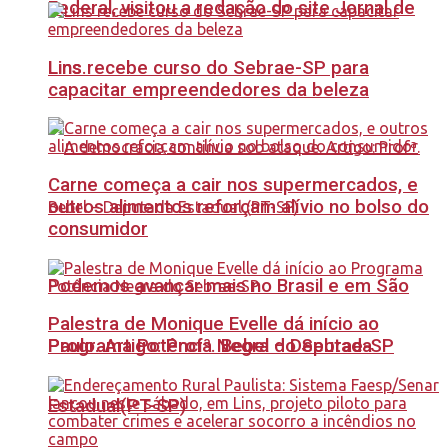
Federal, visitou a redação do site Jornal de
Lins recebe curso do Sebrae-SP para
Lins.
capacitar empreendedores da beleza
Carne começa a cair nos supermercados, e
outros alimentos reforçam alívio no bolso do
consumidor
Podemos avançar mais no Brasil e em São
Palestra de Monique Evelle dá início ao
Paulo. Artigo: Profª. Bebel – Deputada
Programa Potência Negra do Sebrae-SP
Estadual(PT-SP)