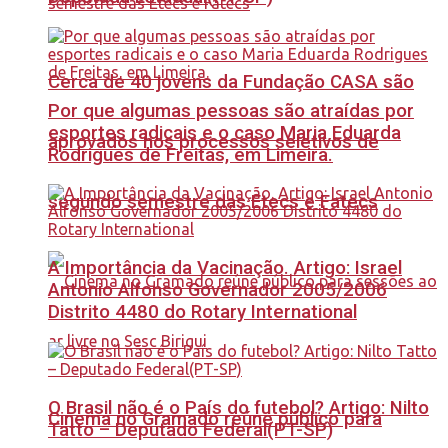
Cerca de 40 jovens da Fundação CASA são
Por que algumas pessoas são atraídas por
esportes radicais e o caso Maria Eduarda
aprovados nos processos seletivos de
Rodrigues de Freitas, em Limeira.
segundo semestre das Etecs e Fatecs
A Importância da Vacinação. Artigo: Israel
Antonio Alfonso Governador 2005/2006
Distrito 4480 do Rotary International
O Brasil não é o País do futebol? Artigo: Nilto
Cinema no Gramado reúne público para
Tatto – Deputado Federal(PT-SP)