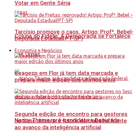
Votar em Gente Séria
Tarcísio promove o caos. Artigo: Profª. Bebel-
Coluna do Fidélis: A Democracia se Fortalece
Deputada Estadual(PT-SP)
Economia e Negócios
nas Urnas
Ceagesp em Flor já tem data marcada e
prepara maior edição dos últimos anos
Segunda edição de encontro para gestores
Nancy Thame, pré-candidata a Deputada
no Sesc discute o futuro do trabalho frente
ao avanço da inteligência artificial