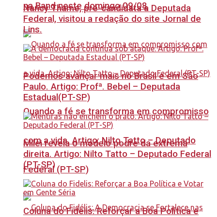
na Band neste domingo 09/08
Nancy Thame, pré-candidata a Deputada
Federal, visitou a redação do site Jornal de
Lins.
Podemos avançar mais no Brasil e em São
Paulo. Artigo: Profª. Bebel – Deputada
Estadual(PT-SP)
Quando a fé se transforma em compromisso
com a vida. Artigo: Nilto Tatto – Deputado
Milei revela o modelo podre da extrema
direita. Artigo: Nilto Tatto – Deputado Federal
(PT-SP)
Federal (PT-SP)
Coluna do Fidelis: Reforçar a Boa Política e