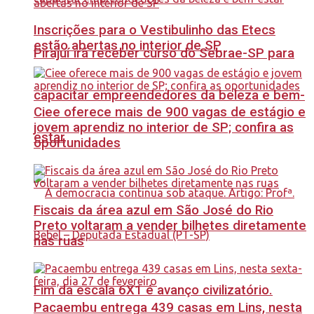
Inscrições para o Vestibulinho das Etecs
estão abertas no interior de SP
Pirajuí irá receber curso do Sebrae-SP para
capacitar empreendedores da beleza e bem-
Ciee oferece mais de 900 vagas de estágio e
jovem aprendiz no interior de SP; confira as
estar
oportunidades
Fiscais da área azul em São José do Rio
Preto voltaram a vender bilhetes diretamente
nas ruas
Fim da escala 6X1 é avanço civilizatório.
Pacaembu entrega 439 casas em Lins, nesta