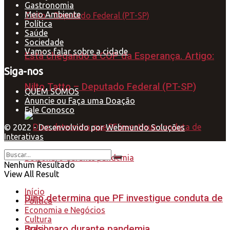
Gastronomia
Meio Ambiente
Política
Saúde
Sociedade
Vamos falar sobre a cidade
Está chegando a COP da Esperança. Artigo:
Siga-nos
Nilto Tatto – Deputado Federal (PT-SP)
QUEM SOMOS
Anuncie ou Faça uma Doação
Fale Conosco
© 2022 - Desenvolvido por
Webmundo Soluções
Interativas
Nenhum Resultado
View All Result
Início
Dino determina que PF investigue conduta de
Política
Economia e Negócios
Cultura
Bolsonaro durante pandemia
Brasil