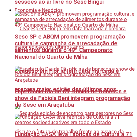
sessões ao ar livre no Sesc Birigui
Economia e Negócios
Sesc SP e ABQM promovem programação
cultural e campanha de arrecadação de
alimentos durante o 49º Campeonato
Nacional do Quarto de Milha
Ceagesp em Flor já tem data marcada e
prepara maior edição dos últimos anos
Espetáculo Dia de Cã, oficina de bonecos e
show de Fabiola Beni integram programação
do Sesc em Araçatuba
Fundação CASA leva Fábricas de Cultura a 71