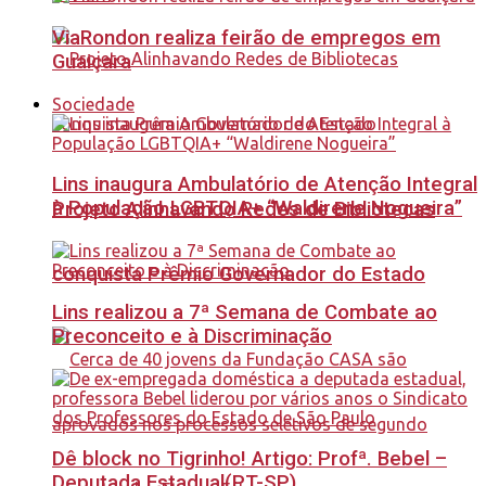
ViaRondon realiza feirão de empregos em
Guaiçara
Sociedade
Lins inaugura Ambulatório de Atenção Integral
à População LGBTQIA+ “Waldirene Nogueira”
Projeto Alinhavando Redes de Bibliotecas
conquista Prêmio Governador do Estado
Lins realizou a 7ª Semana de Combate ao
Preconceito e à Discriminação
Dê block no Tigrinho! Artigo: Profª. Bebel –
Deputada Estadual(PT-SP)