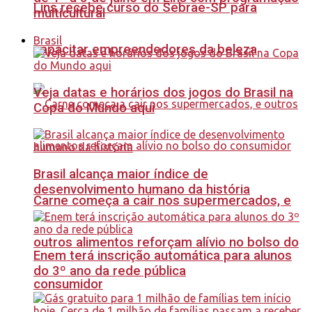
Lins recebe curso do Sebrae-SP para
multicultural
Brasil
capacitar empreendedores da beleza
Veja datas e horários dos jogos do Brasil na
Copa do Mundo aqui
Brasil alcança maior índice de
desenvolvimento humano da história
Carne começa a cair nos supermercados, e
outros alimentos reforçam alívio no bolso do
Enem terá inscrição automática para alunos
do 3º ano da rede pública
consumidor