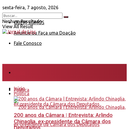
sexta-feira, 7 agosto, 2026
Nenhum Resultado
QUEM SOMOS
View All Result
Anuncie ou Faça uma Doação
Fale Conosco
Início
Início
Política
Política
200 anos da Câmara | Entrevista: Arlindo
Chinaglia, ex-presidente da Câmara dos
Deputados