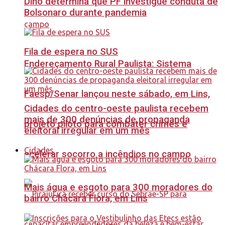
Dino determina que PF investigue conduta de
Bolsonaro durante pandemia
Fila de espera no SUS
Endereçamento Rural Paulista: Sistema
Faesp/Senar lançou neste sábado, em Lins,
Cidades do centro-oeste paulista recebem
mais de 300 denúncias de propaganda
projeto piloto para combater crimes e
eleitoral irregular em um mês
Cidades
acelerar socorro a incêndios no campo
Mais água e esgoto para 300 moradores do
bairro Chácara Flora, em Lins