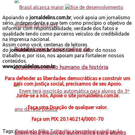
Apoiando o
jornaldelins.com.br
, você apoia um jornalismo
sério, independente e que tem como princípio o objetivo de
informar com responsabilidade, verdade dos fatos e
qualidade tendo como parceiros veículos de credibilidade
na imprensa nacional.
Assim como você, centenas de leitores
Brasil alcança maior índice de
do
jornaldelins.com.br
acreditam no valor do nosso
trabalho e, por isso, nos apoiam para fortalecer nossos
conteúdos.
www.jornaldelins.com.br
desenvolvimento humano da história
Para defender as liberdades democráticas e construir um
país com justiça social, precisamos de seu Apoio.
Junte-se a nós. Apoie o site jornaldelins.com.br.
Faça uma Doação de qualquer valor.
Faça
um PIX: 20.140.214/0001-70
Tags:
Deputado Nilto Tatto;ética;tecnologia;civilização
Enem terá inscrição automática para alunos