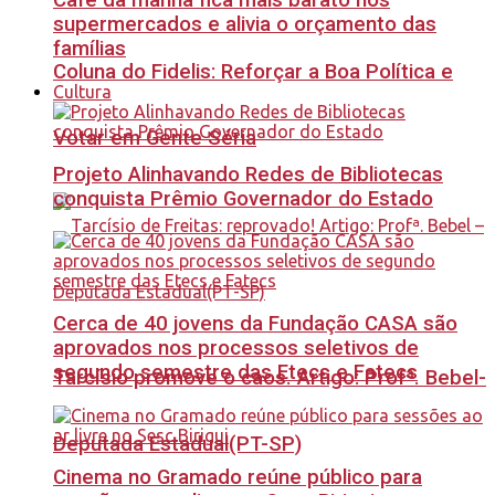
Café da manhã fica mais barato nos
supermercados e alivia o orçamento das
famílias
Coluna do Fidelis: Reforçar a Boa Política e
Cultura
Votar em Gente Séria
Projeto Alinhavando Redes de Bibliotecas
conquista Prêmio Governador do Estado
Cerca de 40 jovens da Fundação CASA são
aprovados nos processos seletivos de
segundo semestre das Etecs e Fatecs
Tarcísio promove o caos. Artigo: Profª. Bebel-
Deputada Estadual(PT-SP)
Cinema no Gramado reúne público para