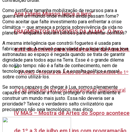
contradição brutal.
Como justificar tamanha mobilização de recursos para a
Ana Fidelis Miasso lança o livro”
guerra em um mundo onde milhões ainda passam fome?
Como aceitar que falte investimento para enfrentar a crise
climática — que ameaça a própria sobrevivência da vida no
FRAGMENTOS INVISÍVEIS DA ALMA”. O livro
planeta — enquanto sobram bilhões para alimentar conflitos?
A mesma inteligência que constrói foguetes é usada para
está disponível para venda na loja da Amazon.
fabricar armas. A mesma capacidade de cooperação que leva
astronautas ao espaço é negada quando se trata de garantir
dignidade para todos aqui na Terra. Esse é o grande dilema
do nosso tempo: não é a falta de conhecimento, nem de
tecnologia, nem de recursos. É a escolha política e moral
sobre como utilizá-los.
Se somos capazes de chegar à Lua, somos plenamente
capazes de erradicar a fome, proteger o meio ambiente e
construir um mundo mais justo. Essa não deveria ser a
prioridade? Talvez o verdadeiro salto civilizatório que
precisamos não seja tecnológico, mas ético.
IV MAS – Mostra de Artes do Sopro acontece
de 1º a 3 de julho em Lins com programação