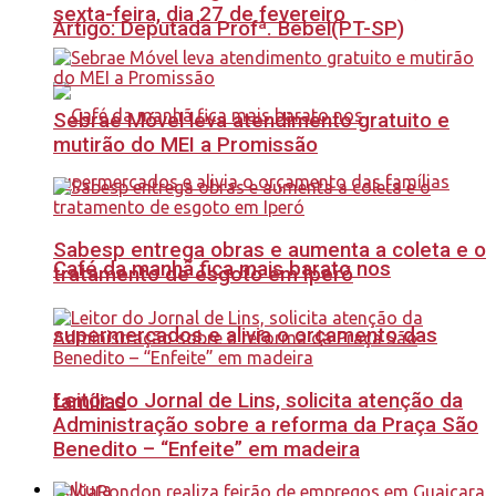
sexta-feira, dia 27 de fevereiro
Artigo: Deputada Profª. Bebel(PT-SP)
Sebrae Móvel leva atendimento gratuito e
mutirão do MEI a Promissão
Sabesp entrega obras e aumenta a coleta e o
Café da manhã fica mais barato nos
tratamento de esgoto em Iperó
supermercados e alivia o orçamento das
Leitor do Jornal de Lins, solicita atenção da
famílias
Administração sobre a reforma da Praça São
Benedito – “Enfeite” em madeira
Cultura