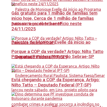
Gás gratuito para 1 milhão de famílias tem
início hoje, Cerca de 1 milhão de famílias
passam a receber benefício neste
24/11/2025
Palestra de Monique Evelle dá início ao
Porque a COP da verdade? Artigo: Nilto Tatto
Programa Potência Negra do Sebrae-SP
– Deputado Federal(PT-SP)
Está chegando a COP da Esperança. Artigo:
Nilto Tatto – Deputado Federal (PT-SP)