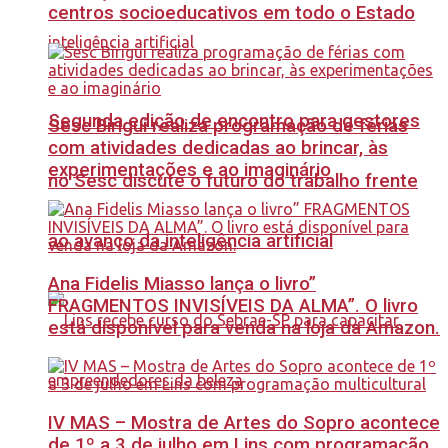
centros socioeducativos em todo o Estado
Segunda edição de encontro para gestores
Sesc Birigui realiza programação de férias
com atividades dedicadas ao brincar, às
experimentações e ao imaginário
no Sesc discute o futuro do trabalho frente
ao avanço da inteligência artificial
Ana Fidelis Miasso lança o livro”
FRAGMENTOS INVISÍVEIS DA ALMA”. O livro
está disponível para venda na loja da Amazon.
IV MAS – Mostra de Artes do Sopro acontece
de 1º a 3 de julho em Lins com programação