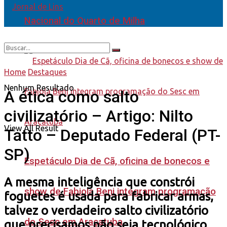
Nacional do Quarto de Milha
Home
Destaques
Nenhum Resultado
A ética como salto
civilizatório – Artigo: Nilto
View All Result
Tatto – Deputado Federal (PT-
SP)
Espetáculo Dia de Cã, oficina de bonecos e
A mesma inteligência que constrói
show de Fabiola Beni integram programação
foguetes é usada para fabricar armas,
talvez o verdadeiro salto civilizatório
do Sesc em Araçatuba
que precisamos não seja tecnológico,