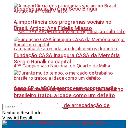
sessões ao ar livre no Sesc Birigui
A importância dos programas sociais no
Brasil. Artigo: Ana Fidelis Miasso
Fundação CASA inaugura CASA da Memória
Sergio Ranalli na capital
Sesc SP e ABQM promovem programação
Durante muito tempo, o mercado de trabalho
brasileiro tratou a idade como um defeito
cultural e campanha de arrecadação de
Nenhum Resultado
View All Result
alimentos durante o 49º Campeonato