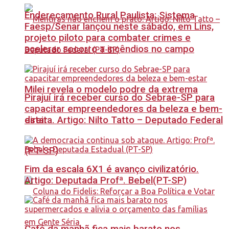
Endereçamento Rural Paulista: Sistema
Faesp/Senar lançou neste sábado, em Lins,
projeto piloto para combater crimes e
acelerar socorro a incêndios no campo
Milei revela o modelo podre da extrema
Pirajuí irá receber curso do Sebrae-SP para
capacitar empreendedores da beleza e bem-
estar
direita. Artigo: Nilto Tatto – Deputado Federal
(PT-SP)
Fim da escala 6X1 é avanço civilizatório.
Artigo: Deputada Profª. Bebel(PT-SP)