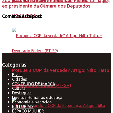
passam a receber benefício neste
200 anos da Câmara | Entrevista: Arlindo Chinaglia,
ex-presidente da Câmara dos Deputados
24/11/2025
Comente este post
Categorias
Porque a COP da verdade? Artigo: Nilto Tatto
Brasil
Cidades
CONTEÚDO DE MARCA
– Deputado Federal(PT-SP)
Cultura
Destaques
Direitos Humanos e Justiça
Economia e Negócios
EDITORIAIS
ESPAÇO MULHER