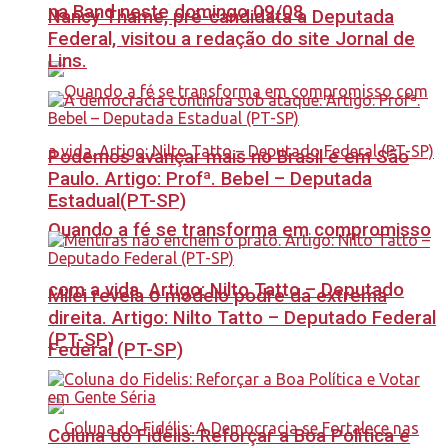
na Band neste domingo 09/08
Nancy Thame, pré-candidata a Deputada
Federal, visitou a redação do site Jornal de
Lins.
Podemos avançar mais no Brasil e em São
Paulo. Artigo: Profª. Bebel – Deputada
Estadual(PT-SP)
Quando a fé se transforma em compromisso
com a vida. Artigo: Nilto Tatto – Deputado
Milei revela o modelo podre da extrema
direita. Artigo: Nilto Tatto – Deputado Federal
(PT-SP)
Federal (PT-SP)
Coluna do Fidelis: Reforçar a Boa Política e