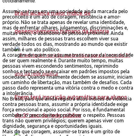
cotidianamente.
Assumir-se trans em uma sociedade ainda marcada pelo
Brasil alcança maior índice de
preconceito é um ato de coragem, resistência e amor-
próprio. Não se trata apenas de revelar uma identidade,
mas de enfrentar olhares, julgamentos, discriminações e,
desenvolvimento humano da história
muitas vezes, o abandono de pessoas próximas. Ainda
assim, milhares de pessoas trans escolhem viver sua
verdade todos os dias, mostrando ao mundo que existir
também é um ato político.
A coragem de quem se assume trans nasce da necessidade
de ser quem realmente é. Durante muito tempo, muitas
pessoas vivem escondendo sentimentos, reprimindo
sonhos e tentando se encaixar em padrões impostos pela
sociedade. Quando finalmente decidem se assumir, iniciam
um caminho de libertação, mas também de desafios. Cada
passo dado representa uma vitória contra o medo e contra
a intolerância.
Enem terá inscrição automática para alunos
No Brasil, país que ainda registra altos índices de violência
contra pessoas trans, assumir a própria identidade exige
força emocional e apoio social. Por isso, é fundamental
do 3º ano da rede pública
combater o preconceito e promover o respeito. Pessoas
trans não querem privilégios; querem apenas viver com
dignidade, segurança e oportunidades iguais.
Mais do que coragem, assumir-se trans é um grito de