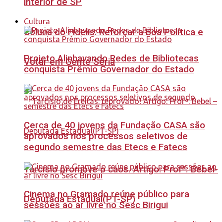
interior de SP
Cultura
Coluna do Fidelis: Reforçar a Boa Política e
Projeto Alinhavando Redes de Bibliotecas
Votar em Gente Séria
conquista Prêmio Governador do Estado
Cerca de 40 jovens da Fundação CASA são
aprovados nos processos seletivos de
segundo semestre das Etecs e Fatecs
Tarcísio promove o caos. Artigo: Profª. Bebel-
Cinema no Gramado reúne público para
Deputada Estadual(PT-SP)
sessões ao ar livre no Sesc Birigui