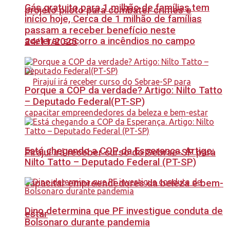
Gás gratuito para 1 milhão de famílias tem
projeto piloto para combater crimes e
início hoje, Cerca de 1 milhão de famílias
passam a receber benefício neste
acelerar socorro a incêndios no campo
24/11/2025
Porque a COP da verdade? Artigo: Nilto Tatto
– Deputado Federal(PT-SP)
Está chegando a COP da Esperança. Artigo:
Pirajuí irá receber curso do Sebrae-SP para
Nilto Tatto – Deputado Federal (PT-SP)
capacitar empreendedores da beleza e bem-
Dino determina que PF investigue conduta de
estar
Bolsonaro durante pandemia