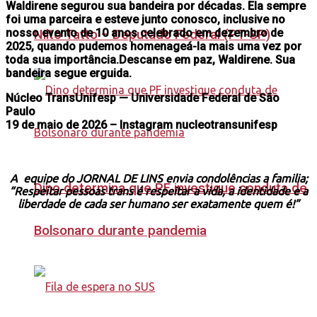
Waldirene segurou sua bandeira por décadas. Ela sempre
foi uma parceira e esteve junto conosco, inclusive no
nosso evento de 10 anos celebrado em dezembro de
Nilto Tatto – Deputado Federal (PT-SP)
2025, quando pudemos homenageá-la mais uma vez por
toda sua importância.Descanse em paz, Waldirene. Sua
bandeira segue erguida.
Núcleo TransUnifesp — Universidade Federal de São
Paulo
19 de maio de 2026 – Instagram nucleotransunifesp
A equipe do JORNAL DE LINS envia condolências a familia;
Dino determina que PF investigue conduta de
“Respeitar pessoas trans é respeitar a vida, a identidade e a
liberdade de cada ser humano ser exatamente quem é!”
Bolsonaro durante pandemia