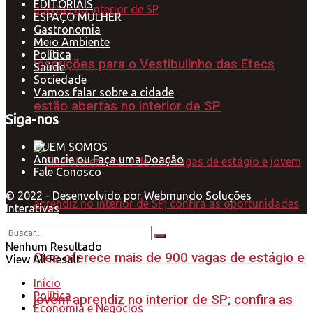
EDITORIAIS
ESPAÇO MULHER
Gastronomia
Meio Ambiente
Política
Inscrições para o Vestibulinho das Etecs
Saúde
Sociedade
Vamos falar sobre a cidade
estão abertas no interior de SP
Siga-nos
QUEM SOMOS
Anuncie ou Faça uma Doação
Fale Conosco
© 2022 - Desenvolvido por
Webmundo Soluções
Interativas
Nenhum Resultado
Ciee oferece mais de 900 vagas de estágio e
View All Result
Início
Política
jovem aprendiz no interior de SP; confira as
Economia e Negócios