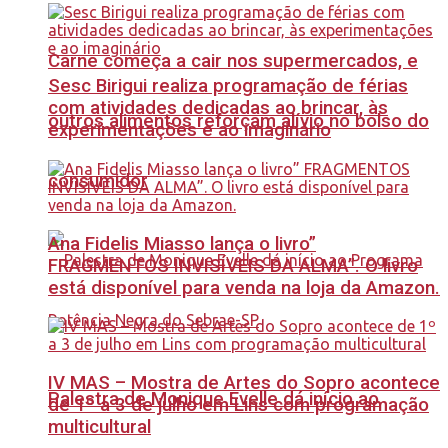
Carne começa a cair nos supermercados, e
Sesc Birigui realiza programação de férias
com atividades dedicadas ao brincar, às
outros alimentos reforçam alívio no bolso do
experimentações e ao imaginário
consumidor
Ana Fidelis Miasso lança o livro”
FRAGMENTOS INVISÍVEIS DA ALMA”. O livro
está disponível para venda na loja da Amazon.
IV MAS – Mostra de Artes do Sopro acontece
Palestra de Monique Evelle dá início ao
de 1º a 3 de julho em Lins com programação
multicultural