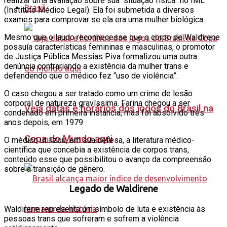
realizar uma avaliação sobre sua “situação física” no IML
Brasil
(Instituto Médico Legal). Ela foi submetida a diversos
exames para comprovar se ela era uma mulher biológica.
Mesmo que o laudo reconhecesse que o corpo de Waldirene
possuía características femininas e masculinas, o promotor
de Justiça Pública Messias Piva formalizou uma outra
denúncia contrariando a existência da mulher trans e
defendendo que o médico fez “uso de violência”.
O caso chegou a ser tratado como um crime de lesão
corporal de natureza gravíssima. Farina chegou a ser
Veja datas e horários dos jogos do Brasil na
condenado em primeira instância, mas foi absolvido três
anos depois, em 1979.
Copa do Mundo aqui
O médico utilizou, em sua defesa, a literatura médico-
científica que concebia a existência de corpos trans,
conteúdo esse que possibilitou o avanço da compreensão
sobre a transição de gênero.
Legado de Waldirene
Waldirene representa um símbolo de luta e existência às
pessoas trans que sofreram e sofrem a violência