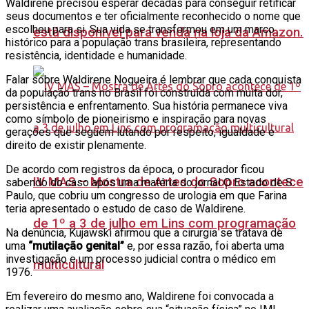
Waldirene precisou esperar décadas para conseguir retificar
seus documentos e ter oficialmente reconhecido o nome que
escolheu para si. Sua vida se transformou em um marco
está disponível para venda na loja da Amazon.
histórico para a população trans brasileira, representando
resistência, identidade e humanidade.
Falar sobre Waldirene Nogueira é lembrar que cada conquista
da população trans no Brasil foi construída com muita dor,
persistência e enfrentamento. Sua história permanece viva
como símbolo de pioneirismo e inspiração para novas
gerações que seguem lutando por respeito, igualdade e
direito de existir plenamente.
De acordo com registros da época, o procurador ficou
IV MAS – Mostra de Artes do Sopro acontece
sabendo do caso após uma matéria do jornal O Estado de S.
Paulo, que cobriu um congresso de urologia em que Farina
teria apresentado o estudo de caso de Waldirene.
de 1º a 3 de julho em Lins com programação
Na denúncia, Kujawski afirmou que a cirurgia se tratava de
uma
“mutilação genital”
e, por essa razão, foi aberta uma
investigação e um processo judicial contra o médico em
multicultural
1976.
Em fevereiro do mesmo ano, Waldirene foi convocada a