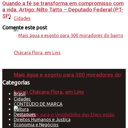
Quando a fé se transforma em compromisso com
a vida. Artigo: Nilto Tatto – Deputado Federal (PT-
SP)
Cidades
Comente este post
Mais água e esgoto para 300 moradores do
Categorias
bairro Chácara Flora, em Lins
Brasil
Cidades
CONTEÚDO DE MARCA
Cultura
Destaques
Direitos Humanos e Justiça
Economia e Negócios