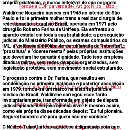
própria existência, a marca indelével de sua coragem.
Waldirene Nogueira nasceu em 1945 no interior de São
Paulo e foi a primeira mulher trans a realizar cirurgia de
redesignação sexual no Brasil, operada em 1971 pelo
cirurgião Roberto Farina da Unifesp. Ela enfrentou o
aparato estatal em toda a sua brutalidade: a perseguição
judicial do Ministério Público, os exames compulsórios do
Porque a COP da verdade? Artigo: Nilto Tatto
IML, a violência simbólica de ser chamada de “monstro”,
“prostituta” e “doente mental” pelas próprias instituições
que deveriam lhe garantir dignidade. Tudo isso em plena
ditadura militar, sem redes de apoio organizadas, sem
– Deputado Federal(PT-SP)
legislação protetiva, sem movimento social estruturado.
O processo contra o Dr. Farina, que resultou em
condenação na primeira instância e posterior absolvição
em 1979, tornou-se um marco na história jurídica e
médica do Brasil. Waldirene carregou esse fardo
involuntariamente, transformada em objeto de disputa
judicial quando desejava apenas viver. E mesmo assim,
como ela própria disse décadas depois: “Eu fui pioneira.
Segurei bandeira até para quem não me conhece.”
Está chegando a COP da Esperança. Artigo:
O Núcleo TransUnifesp agradece a dignidade com que