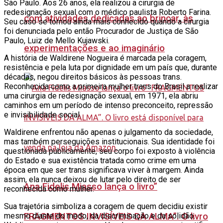
São Paulo. Aos 26 anos, ela realizou a cirurgia de
redesignação sexual
com o médico paulista Roberto Farina.
com atividades dedicadas ao brincar, às
Seu caso se tornou ainda mais conhecido quando a cirurgia
foi denunciada pelo então Procurador de Justiça de São
Paulo, Luiz de Mello Kujawski.
experimentações e ao imaginário
A história de Waldirene Nogueira é marcada pela coragem,
resistência e pela luta por dignidade em um país que, durante
décadas, negou direitos básicos às pessoas trans.
Reconhecida como a primeira mulher trans do Brasil a realizar
uma cirurgia de redesignação sexual, em 1971, ela abriu
caminhos em um período de intenso preconceito, repressão
e invisibilidade social.
Waldirene enfrentou não apenas o julgamento da sociedade,
mas também perseguições institucionais. Sua identidade foi
questionada publicamente, seu corpo foi exposto à violência
do Estado e sua existência tratada como crime em uma
época em que ser trans significava viver à margem. Ainda
assim, ela nunca deixou de lutar pelo direito de ser
Ana Fidelis Miasso lança o livro”
reconhecida como mulher.
Sua trajetória simboliza a coragem de quem decidiu existir
FRAGMENTOS INVISÍVEIS DA ALMA”. O livro
mesmo diante do medo, da discriminação e da solidão.