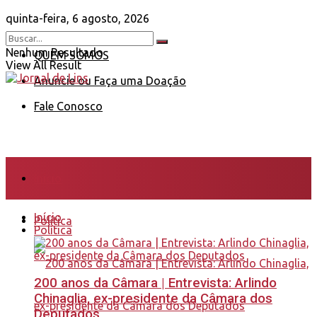
quinta-feira, 6 agosto, 2026
Nenhum Resultado
QUEM SOMOS
View All Result
Anuncie ou Faça uma Doação
Fale Conosco
Início
Início
Política
Política
200 anos da Câmara | Entrevista: Arlindo
Chinaglia, ex-presidente da Câmara dos
Deputados