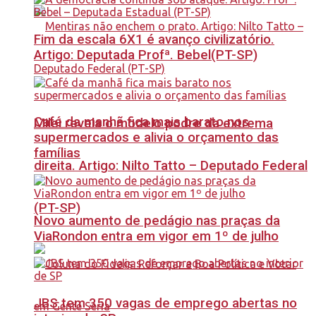
Fim da escala 6X1 é avanço civilizatório.
Artigo: Deputada Profª. Bebel(PT-SP)
Café da manhã fica mais barato nos
Milei revela o modelo podre da extrema
supermercados e alivia o orçamento das
famílias
direita. Artigo: Nilto Tatto – Deputado Federal
(PT-SP)
Novo aumento de pedágio nas praças da
ViaRondon entra em vigor em 1º de julho
JBS tem 350 vagas de emprego abertas no