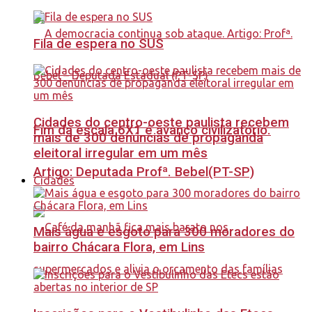
Fila de espera no SUS
Cidades do centro-oeste paulista recebem
Fim da escala 6X1 é avanço civilizatório.
mais de 300 denúncias de propaganda
eleitoral irregular em um mês
Artigo: Deputada Profª. Bebel(PT-SP)
Cidades
Mais água e esgoto para 300 moradores do
bairro Chácara Flora, em Lins