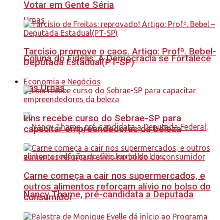
Votar em Gente Séria
Tarcísio promove o caos. Artigo: Profª. Bebel-
Coluna do Fidélis: A Democracia se Fortalece
Deputada Estadual(PT-SP)
Economia e Negócios
nas Urnas
Lins recebe curso do Sebrae-SP para
capacitar empreendedores da beleza
Carne começa a cair nos supermercados, e
outros alimentos reforçam alívio no bolso do
Nancy Thame, pré-candidata a Deputada
consumidor