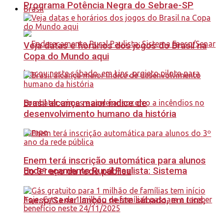
Programa Potência Negra do Sebrae-SP
Brasil
Veja datas e horários dos jogos do Brasil na
Copa do Mundo aqui
Brasil alcança maior índice de
desenvolvimento humano da história
Enem terá inscrição automática para alunos
Endereçamento Rural Paulista: Sistema
do 3º ano da rede pública
Faesp/Senar lançou neste sábado, em Lins,