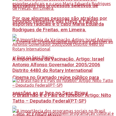
aprovados nos processos seletivos de
Por que algumas pessoas são atraídas por
segundo semestre das Etecs e Fatecs
esportes radicais e o caso Maria Eduarda
Rodrigues de Freitas, em Limeira.
A Importância da Vacinação. Artigo: Israel
Antonio Alfonso Governador 2005/2006
Distrito 4480 do Rotary International
Cinema no Gramado reúne público para
sessões ao ar livre no Sesc Birigui
O Brasil não é o País do futebol? Artigo: Nilto
Tatto – Deputado Federal(PT-SP)