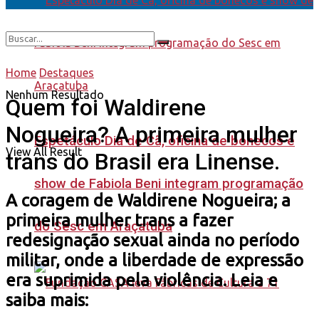
Home
Destaques
Nenhum Resultado
Quem foi Waldirene
Nogueira? A primeira mulher
Espetáculo Dia de Cã, oficina de bonecos e
View All Result
trans do Brasil era Linense.
show de Fabiola Beni integram programação
A coragem de Waldirene Nogueira; a
primeira mulher trans a fazer
do Sesc em Araçatuba
redesignação sexual ainda no período
militar, onde a liberdade de expressão
era suprimida pela violência. Leia e
saiba mais: