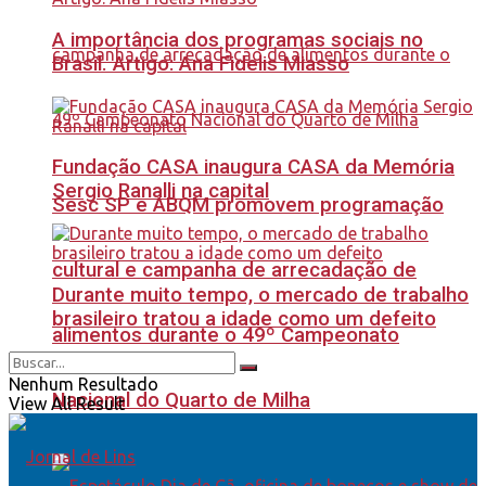
A importância dos programas sociais no
Brasil. Artigo: Ana Fidelis Miasso
Fundação CASA inaugura CASA da Memória
Sergio Ranalli na capital
Sesc SP e ABQM promovem programação
cultural e campanha de arrecadação de
Durante muito tempo, o mercado de trabalho
brasileiro tratou a idade como um defeito
alimentos durante o 49º Campeonato
Nenhum Resultado
Nacional do Quarto de Milha
View All Result