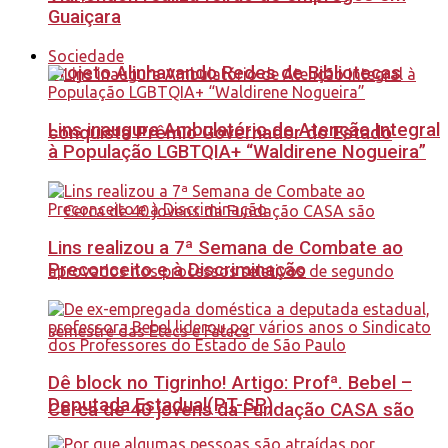
Guaiçara
Sociedade
Projeto Alinhavando Redes de Bibliotecas
Lins inaugura Ambulatório de Atenção Integral
conquista Prêmio Governador do Estado
à População LGBTQIA+ “Waldirene Nogueira”
Lins realizou a 7ª Semana de Combate ao
Preconceito e à Discriminação
Dê block no Tigrinho! Artigo: Profª. Bebel –
Deputada Estadual(PT-SP)
Cerca de 40 jovens da Fundação CASA são