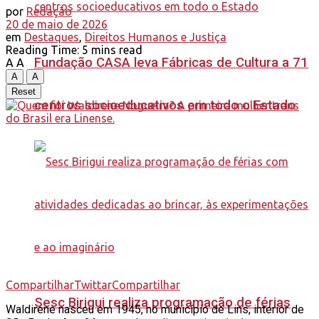
por
Redação
20 de maio de 2026
em
Destaques
,
Direitos Humanos e Justiça
Reading Time: 5 mins read
Fundação CASA leva Fábricas de Cultura a 71
A
A
A
A
Reset
centros socioeducativos em todo o Estado
Compartilhar
Twittar
Compartilhar
Sesc Birigui realiza programação de férias
Waldirene nasceu em 1945, no município de Lins, interior de