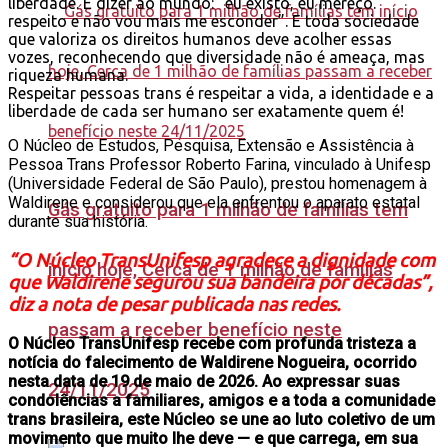
liberdade. É dizer ao mundo: “eu existo, eu mereço.
respeito e não vou mais me esconder”. E toda sociedade
que valoriza os direitos humanos deve acolher essas
vozes, reconhecendo que diversidade não é ameaça, mas
riqueza humana.
Respeitar pessoas trans é respeitar a vida, a identidade e a
liberdade de cada ser humano ser exatamente quem é!
O Núcleo de Estudos, Pesquisa, Extensão e Assistência à
Pessoa Trans Professor Roberto Farina, vinculado à Unifesp
(Universidade Federal de São Paulo), prestou homenagem à
Waldirene e considerou que ela enfrentou o aparato estatal
Gás gratuito para 1 milhão de famílias tem
durante sua história.
“O Núcleo TransUnifesp agradece a dignidade com
início hoje, Cerca de 1 milhão de famílias
que Waldirene segurou sua bandeira por décadas”,
diz a nota de pesar publicada nas redes.
passam a receber benefício neste
O Núcleo T
ransUnifesp recebe com profunda tristeza a
notícia do falecimento de Waldirene Nogueira, ocorrido
nesta data de 19 de maio de 2026. Ao expressar suas
24/11/2025
condolências a familiares, amigos e a toda a comunidade
trans brasileira, este Núcleo se une ao luto coletivo de um
movimento que muito lhe deve — e que carrega, em sua