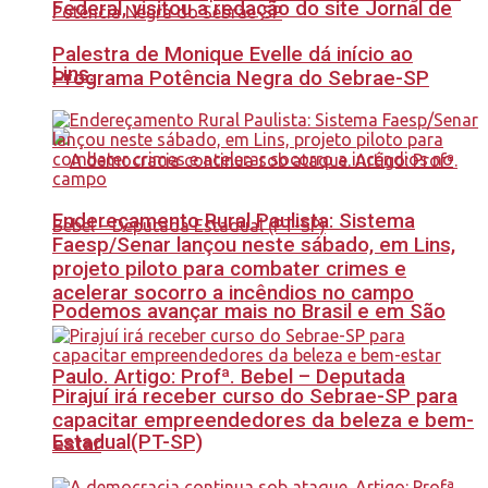
Federal, visitou a redação do site Jornal de
Palestra de Monique Evelle dá início ao
Lins.
Programa Potência Negra do Sebrae-SP
Endereçamento Rural Paulista: Sistema
Faesp/Senar lançou neste sábado, em Lins,
projeto piloto para combater crimes e
acelerar socorro a incêndios no campo
Podemos avançar mais no Brasil e em São
Paulo. Artigo: Profª. Bebel – Deputada
Pirajuí irá receber curso do Sebrae-SP para
capacitar empreendedores da beleza e bem-
Estadual(PT-SP)
estar