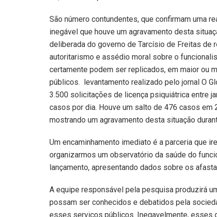
São número contundentes, que confirmam uma re
inegável que houve um agravamento desta situação
deliberada do governo de Tarcísio de Freitas de 
autoritarismo e assédio moral sobre o funcional
certamente podem ser replicados, em maior ou 
públicos. levantamento realizado pelo jornal O G
3.500 solicitações de licença psiquiátrica entre
casos por dia. Houve um salto de 476 casos em 
mostrando um agravamento desta situação durante
Um encaminhamento imediato é a parceria que ire
organizarmos um observatório da saúde do funcio
lançamento, apresentando dados sobre os afast
A equipe responsável pela pesquisa produzirá um
possam ser conhecidos e debatidos pela sociedad
esses serviços públicos. Inegavelmente, esses