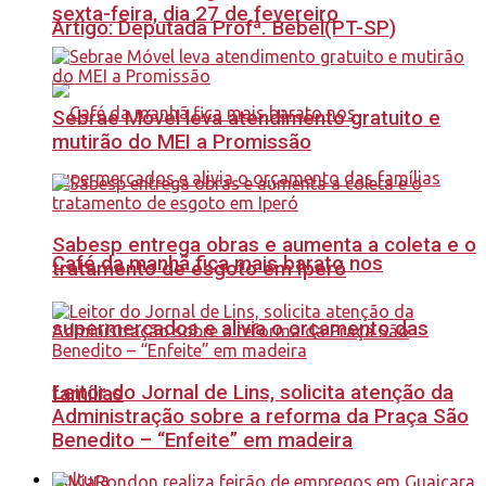
sexta-feira, dia 27 de fevereiro
Artigo: Deputada Profª. Bebel(PT-SP)
Sebrae Móvel leva atendimento gratuito e
mutirão do MEI a Promissão
Sabesp entrega obras e aumenta a coleta e o
Café da manhã fica mais barato nos
tratamento de esgoto em Iperó
supermercados e alivia o orçamento das
Leitor do Jornal de Lins, solicita atenção da
famílias
Administração sobre a reforma da Praça São
Benedito – “Enfeite” em madeira
Cultura