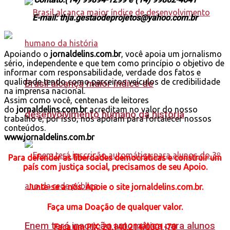
E-mail: thja.gestaodeprojetos@yahoo.com.br
Apoiando o
jornaldelins.com.br
, você apoia um jornalismo
sério, independente e que tem como princípio o objetivo de
informar com responsabilidade, verdade dos fatos e
qualidade tendo como parceiros veículos de credibilidade
Brasil alcança maior índice de
na imprensa nacional.
Assim como você, centenas de leitores
do
jornaldelins.com.br
acreditam no valor do nosso
desenvolvimento humano da história
trabalho e, por isso, nos apoiam para fortalecer nossos
conteúdos.
www.jornaldelins.com.br
Para defender as liberdades democráticas e construir um
país com justiça social, precisamos de seu Apoio.
Junte-se a nós. Apoie o site jornaldelins.com.br.
Faça uma Doação de qualquer valor.
Enem terá inscrição automática para alunos
Faça
um PIX: 20.140.214/0001-70