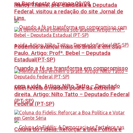
na Band neste domingo 09/08
Nancy Thame, pré-candidata a Deputada
Federal, visitou a redação do site Jornal de
Lins.
Podemos avançar mais no Brasil e em São
Paulo. Artigo: Profª. Bebel – Deputada
Estadual(PT-SP)
Quando a fé se transforma em compromisso
com a vida. Artigo: Nilto Tatto – Deputado
Milei revela o modelo podre da extrema
direita. Artigo: Nilto Tatto – Deputado Federal
(PT-SP)
Federal (PT-SP)
Coluna do Fidelis: Reforçar a Boa Política e