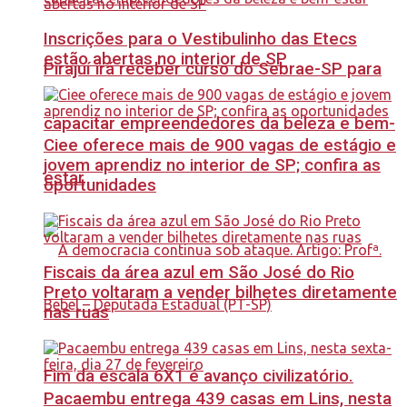
Inscrições para o Vestibulinho das Etecs
estão abertas no interior de SP
Pirajuí irá receber curso do Sebrae-SP para
capacitar empreendedores da beleza e bem-
Ciee oferece mais de 900 vagas de estágio e
jovem aprendiz no interior de SP; confira as
estar
oportunidades
Fiscais da área azul em São José do Rio
Preto voltaram a vender bilhetes diretamente
nas ruas
Fim da escala 6X1 é avanço civilizatório.
Pacaembu entrega 439 casas em Lins, nesta