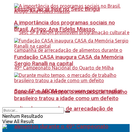
sessões ao ar livre no Sesc Birigui
A importância dos programas sociais no
Brasil. Artigo: Ana Fidelis Miasso
Fundação CASA inaugura CASA da Memória
Sergio Ranalli na capital
Sesc SP e ABQM promovem programação
Durante muito tempo, o mercado de trabalho
brasileiro tratou a idade como um defeito
cultural e campanha de arrecadação de
Nenhum Resultado
View All Result
alimentos durante o 49º Campeonato