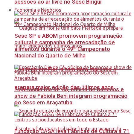
sessões ao ar livre no Sesc Birigui
Economia e Negócios
Sesc SP e ABQM promovem programação
cultural e campanha de arrecadação de
alimentos durante o 49º Campeonato
Nacional do Quarto de Milha
Ceagesp em Flor já tem data marcada e
prepara maior edição dos últimos anos
Espetáculo Dia de Cã, oficina de bonecos e
show de Fabiola Beni integram programação
do Sesc em Araçatuba
Fundação CASA leva Fábricas de Cultura a 71