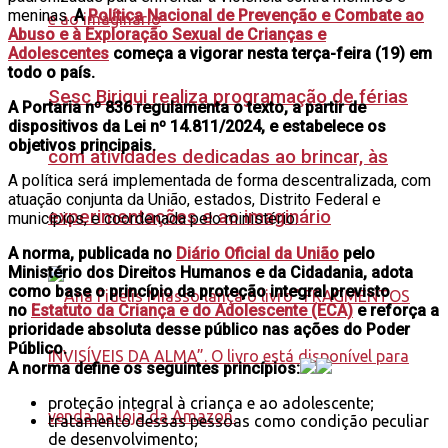
meninas.
A
Política Nacional de Prevenção e Combate ao
Abuso e à Exploração Sexual de Crianças e
Adolescentes
começa a vigorar nesta terça-feira (19) em
todo o país​.
Sesc Birigui realiza programação de férias
A Portaria nº 836 regulamenta o texto, a partir de
dispositivos da Lei nº 14.811/2024, e estabelece os
objetivos principais.
com atividades dedicadas ao brincar, às
A política será implementada de forma descentralizada, com
atuação conjunta da União, estados, Distrito Federal e
experimentações e ao imaginário
municípios, e coordenada pelo ministério.
A norma, publicada no
Diário Oficial da União
pelo
Ministério dos Direitos Humanos e da Cidadania, adota
como base o princípio da proteção integral previsto
no
Estatuto da Criança e do Adolescente (ECA)
e reforça a
prioridade absoluta desse público nas ações do Poder
Público.
A norma define os seguintes princípios:
proteção integral à criança e ao adolescente;
tratamento dessas pessoas como condição peculiar
de desenvolvimento;