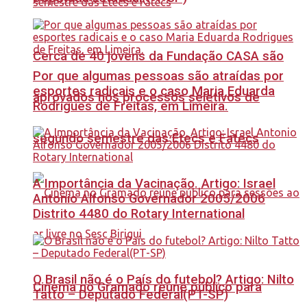
Cerca de 40 jovens da Fundação CASA são
Por que algumas pessoas são atraídas por
esportes radicais e o caso Maria Eduarda
aprovados nos processos seletivos de
Rodrigues de Freitas, em Limeira.
segundo semestre das Etecs e Fatecs
A Importância da Vacinação. Artigo: Israel
Antonio Alfonso Governador 2005/2006
Distrito 4480 do Rotary International
O Brasil não é o País do futebol? Artigo: Nilto
Cinema no Gramado reúne público para
Tatto – Deputado Federal(PT-SP)