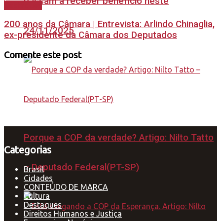
passam a receber benefício neste
Destaques
200 anos da Câmara | Entrevista: Arlindo Chinaglia,
24/11/2025
ex-presidente da Câmara dos Deputados
Comente este post
Porque a COP da verdade? Artigo: Nilto Tatto
Categorias
– Deputado Federal(PT-SP)
Brasil
Cidades
CONTEÚDO DE MARCA
Cultura
Destaques
Direitos Humanos e Justiça