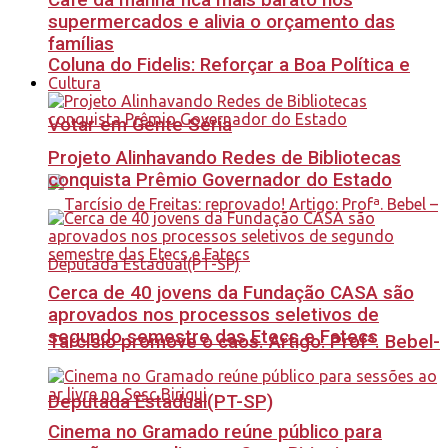
Café da manhã fica mais barato nos
supermercados e alivia o orçamento das
famílias
Coluna do Fidelis: Reforçar a Boa Política e
Cultura
Votar em Gente Séria
Projeto Alinhavando Redes de Bibliotecas
conquista Prêmio Governador do Estado
Cerca de 40 jovens da Fundação CASA são
aprovados nos processos seletivos de
segundo semestre das Etecs e Fatecs
Tarcísio promove o caos. Artigo: Profª. Bebel-
Deputada Estadual(PT-SP)
Cinema no Gramado reúne público para