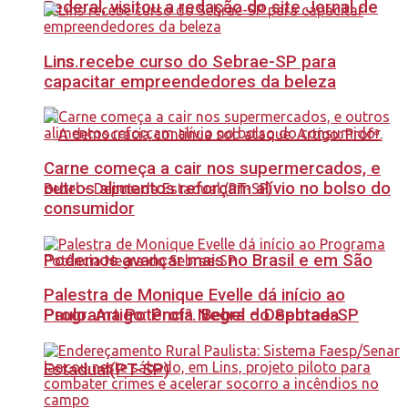
Federal, visitou a redação do site Jornal de
Lins recebe curso do Sebrae-SP para
Lins.
capacitar empreendedores da beleza
Carne começa a cair nos supermercados, e
outros alimentos reforçam alívio no bolso do
consumidor
Podemos avançar mais no Brasil e em São
Palestra de Monique Evelle dá início ao
Paulo. Artigo: Profª. Bebel – Deputada
Programa Potência Negra do Sebrae-SP
Estadual(PT-SP)