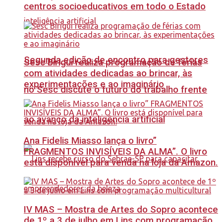
centros socioeducativos em todo o Estado
Segunda edição de encontro para gestores
Sesc Birigui realiza programação de férias
com atividades dedicadas ao brincar, às
experimentações e ao imaginário
no Sesc discute o futuro do trabalho frente
ao avanço da inteligência artificial
Ana Fidelis Miasso lança o livro”
FRAGMENTOS INVISÍVEIS DA ALMA”. O livro
está disponível para venda na loja da Amazon.
IV MAS – Mostra de Artes do Sopro acontece
de 1º a 3 de julho em Lins com programação