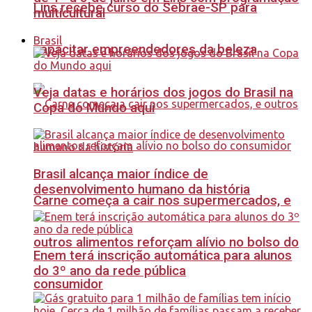
Lins recebe curso do Sebrae-SP para
multicultural
Brasil
capacitar empreendedores da beleza
Veja datas e horários dos jogos do Brasil na
Copa do Mundo aqui
Brasil alcança maior índice de
desenvolvimento humano da história
Carne começa a cair nos supermercados, e
outros alimentos reforçam alívio no bolso do
Enem terá inscrição automática para alunos
do 3º ano da rede pública
consumidor