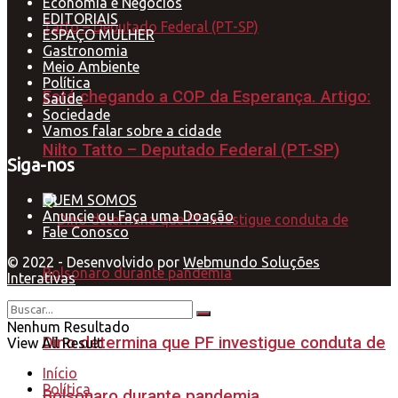
Economia e Negócios
EDITORIAIS
ESPAÇO MULHER
Gastronomia
Meio Ambiente
Política
Está chegando a COP da Esperança. Artigo:
Saúde
Sociedade
Vamos falar sobre a cidade
Nilto Tatto – Deputado Federal (PT-SP)
Siga-nos
QUEM SOMOS
Anuncie ou Faça uma Doação
Fale Conosco
© 2022 - Desenvolvido por
Webmundo Soluções
Interativas
Nenhum Resultado
Dino determina que PF investigue conduta de
View All Result
Início
Política
Bolsonaro durante pandemia