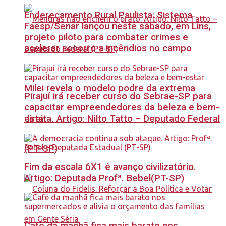
Endereçamento Rural Paulista: Sistema
Faesp/Senar lançou neste sábado, em Lins,
projeto piloto para combater crimes e
acelerar socorro a incêndios no campo
Milei revela o modelo podre da extrema
Pirajuí irá receber curso do Sebrae-SP para
capacitar empreendedores da beleza e bem-
estar
direita. Artigo: Nilto Tatto – Deputado Federal
(PT-SP)
Fim da escala 6X1 é avanço civilizatório.
Artigo: Deputada Profª. Bebel(PT-SP)