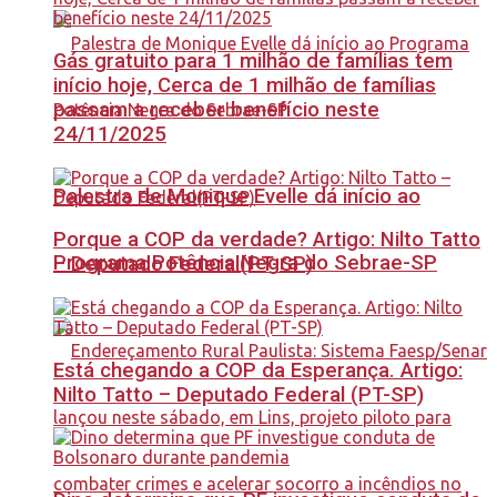
Gás gratuito para 1 milhão de famílias tem
início hoje, Cerca de 1 milhão de famílias
passam a receber benefício neste
24/11/2025
Palestra de Monique Evelle dá início ao
Porque a COP da verdade? Artigo: Nilto Tatto
Programa Potência Negra do Sebrae-SP
– Deputado Federal(PT-SP)
Está chegando a COP da Esperança. Artigo:
Nilto Tatto – Deputado Federal (PT-SP)