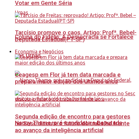
Votar em Gente Séria
Tarcísio promove o caos. Artigo: Profª. Bebel-
Coluna do Fidélis: A Democracia se Fortalece
Deputada Estadual(PT-SP)
Economia e Negócios
nas Urnas
Ceagesp em Flor já tem data marcada e
prepara maior edição dos últimos anos
Segunda edição de encontro para gestores
Nancy Thame, pré-candidata a Deputada
no Sesc discute o futuro do trabalho frente
ao avanço da inteligência artificial