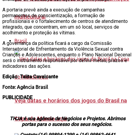
A portaria prevê ainda a execução de campanhas
permanentes de conscientização, a formação de
multicultural
profissionais e o fortalecimento de centros de atendimento
integrado, que concentram, em um só local, serviços de
acolhimento e proteção às vítimas.
Brasil
A governança da política ficará a cargo da Comissão
Intersetorial de Enfrentamento da Violência Sexual contra
Crianças e Adolescentes, enquanto o Plano Nacional Decenal
será o instrumento responsável por definir metas, prazos e
indicadores das ações.
Edição: Talita Cavalcante
Fonte: Agência Brasil
PUBLICIDADE
Veja datas e horários dos jogos do Brasil na
Copa do Mundo aqui
THJA é sua agência de Negócios e Projetos. Abrimos
portas para o sucesso dos seus negócios.
Contato:(14) 99894-1299 e (14) 99862-4641