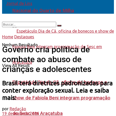
Nacional do Quarto de Milha
Home
Destaques
Nenhum Resultado
Governo cria política de
combate ao abuso de
View All Result
crianças e adolescentes
Espetáculo Dia de Cã, oficina de bonecos e
Brasil terá diretrizes padronizadas para
conter exploração sexual. Leia e saiba
mais:
show de Fabiola Beni integram programação
por
Redação
do Sesc em Araçatuba
19 de maio de 2026