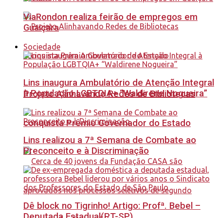
ViaRondon realiza feirão de empregos em
Guaiçara
Sociedade
Lins inaugura Ambulatório de Atenção Integral
à População LGBTQIA+ “Waldirene Nogueira”
Projeto Alinhavando Redes de Bibliotecas
conquista Prêmio Governador do Estado
Lins realizou a 7ª Semana de Combate ao
Preconceito e à Discriminação
Dê block no Tigrinho! Artigo: Profª. Bebel –
Deputada Estadual(PT-SP)