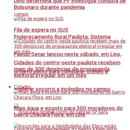
Dino determina que PF investigue conduta de
Bolsonaro durante pandemia
Fila de espera no SUS
Endereçamento Rural Paulista: Sistema
Faesp/Senar lançou neste sábado, em Lins,
Cidades do centro-oeste paulista recebem
mais de 300 denúncias de propaganda
projeto piloto para combater crimes e
eleitoral irregular em um mês
Cidades
acelerar socorro a incêndios no campo
Mais água e esgoto para 300 moradores do
bairro Chácara Flora, em Lins