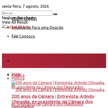
sexta-feira, 7 agosto, 2026
Nenhum Resultado
QUEM SOMOS
View All Result
Anuncie ou Faça uma Doação
Fale Conosco
Início
Início
Política
Política
200 anos da Câmara | Entrevista: Arlindo
Chinaglia, ex-presidente da Câmara dos
Deputados