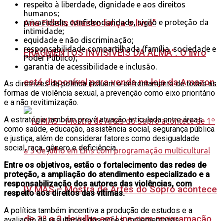
respeito à liberdade, dignidade e aos direitos
humanos;
Ana Fidelis Miasso lança o livro”
privacidade, confidencialidade, sigilo e proteção da
intimidade;
equidade e não discriminação;
responsabilidade compartilhada (família, sociedade e
FRAGMENTOS INVISÍVEIS DA ALMA”. O livro
Poder Público);
garantia de acessibilidade e inclusão.
está disponível para venda na loja da Amazon.
As diretrizes da política incluem o enfrentamento de todas as
formas de violência sexual, a prevenção como eixo prioritário
e a não revitimização.
A estratégia também prevê atuação articulada entre áreas
como saúde, educação, assistência social, segurança pública
e justiça, além de considerar fatores como desigualdade
social, raça, gênero e deficiência.
Entre os objetivos, estão o fortalecimento das redes de
proteção, a ampliação do atendimento especializado e a
responsabilização dos autores das violências, com
IV MAS – Mostra de Artes do Sopro acontece
respeito aos direitos das vítimas.
A política também incentiva a produção de estudos e a
de 1º a 3 de julho em Lins com programação
avaliação de resultados das ações implementadas.