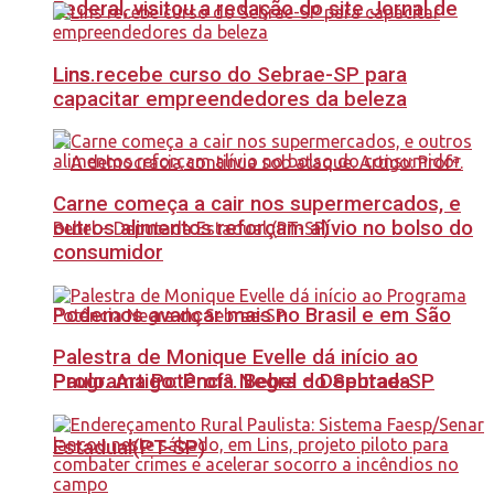
Federal, visitou a redação do site Jornal de
Lins recebe curso do Sebrae-SP para
Lins.
capacitar empreendedores da beleza
Carne começa a cair nos supermercados, e
outros alimentos reforçam alívio no bolso do
consumidor
Podemos avançar mais no Brasil e em São
Palestra de Monique Evelle dá início ao
Paulo. Artigo: Profª. Bebel – Deputada
Programa Potência Negra do Sebrae-SP
Estadual(PT-SP)