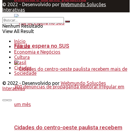
© 2022 - Desenvolvido por
Webmundo Soluções
Interativas
Nenhum Resultado
View All Result
Início
Fila de espera no SUS
Política
Economia e Negócios
Cultura
Brasil
Cidades
Sociedade
© 2022 - Desenvolvido por
Webmundo Soluções
Interativas
Cidades do centro-oeste paulista recebem