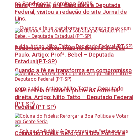
na Band neste domingo 09/08
Nancy Thame, pré-candidata a Deputada
Federal, visitou a redação do site Jornal de
Lins.
Podemos avançar mais no Brasil e em São
Paulo. Artigo: Profª. Bebel – Deputada
Estadual(PT-SP)
Quando a fé se transforma em compromisso
com a vida. Artigo: Nilto Tatto – Deputado
Milei revela o modelo podre da extrema
direita. Artigo: Nilto Tatto – Deputado Federal
(PT-SP)
Federal (PT-SP)
Coluna do Fidelis: Reforçar a Boa Política e