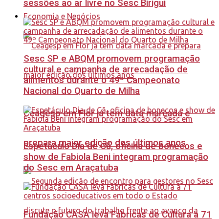
sessões ao ar livre no Sesc Birigui
Economia e Negócios
Sesc SP e ABQM promovem programação
cultural e campanha de arrecadação de
alimentos durante o 49º Campeonato
Nacional do Quarto de Milha
Ceagesp em Flor já tem data marcada e
prepara maior edição dos últimos anos
Espetáculo Dia de Cã, oficina de bonecos e
show de Fabiola Beni integram programação
do Sesc em Araçatuba
Fundação CASA leva Fábricas de Cultura a 71