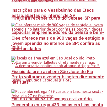
Inscrições para o Vestibulinho das Etecs
estão abertas no interior de SP
Pirajuí irá receber curso do Sebrae-SP para
capacitar empreendedores da beleza e bem-
Ciee oferece mais de 900 vagas de estágio e
jovem aprendiz no interior de SP; confira as
estar
oportunidades
Fiscais da área azul em São José do Rio
Preto voltaram a vender bilhetes diretamente
nas ruas
Fim da escala 6X1 é avanço civilizatório.
Pacaembu entrega 439 casas em Lins, nesta