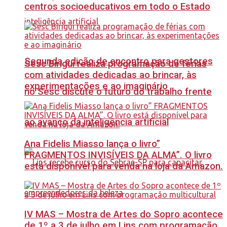
centros socioeducativos em todo o Estado
Segunda edição de encontro para gestores
Sesc Birigui realiza programação de férias
com atividades dedicadas ao brincar, às
experimentações e ao imaginário
no Sesc discute o futuro do trabalho frente
ao avanço da inteligência artificial
Ana Fidelis Miasso lança o livro”
FRAGMENTOS INVISÍVEIS DA ALMA”. O livro
está disponível para venda na loja da Amazon.
IV MAS – Mostra de Artes do Sopro acontece
de 1º a 3 de julho em Lins com programação