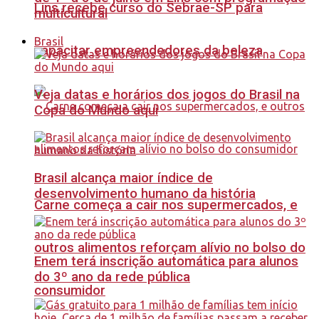
Lins recebe curso do Sebrae-SP para
multicultural
Brasil
capacitar empreendedores da beleza
Veja datas e horários dos jogos do Brasil na
Copa do Mundo aqui
Brasil alcança maior índice de
desenvolvimento humano da história
Carne começa a cair nos supermercados, e
outros alimentos reforçam alívio no bolso do
Enem terá inscrição automática para alunos
do 3º ano da rede pública
consumidor