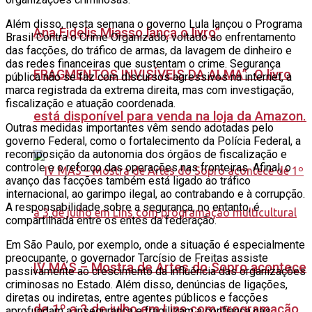
Além disso, nesta semana o governo Lula lançou o Programa
Ana Fidelis Miasso lança o livro”
Brasil Contra o Crime Organizado, voltado ao enfrentamento
das facções, do tráfico de armas, da lavagem de dinheiro e
das redes financeiras que sustentam o crime. Segurança
FRAGMENTOS INVISÍVEIS DA ALMA”. O livro
pública não se faz com discursos agressivos na internet, a
marca registrada da extrema direita, mas com investigação,
fiscalização e atuação coordenada.
está disponível para venda na loja da Amazon.
Outras medidas importantes vêm sendo adotadas pelo
governo Federal, como o fortalecimento da Polícia Federal, a
recomposição da autonomia dos órgãos de fiscalização e
controle e o reforço das operações nas fronteiras. Afinal, o
avanço das facções também está ligado ao tráfico
internacional, ao garimpo ilegal, ao contrabando e à corrupção.
A responsabilidade sobre a segurança, no entanto, é
compartilhada entre os entes da federação.
Em São Paulo, por exemplo, onde a situação é especialmente
preocupante, o governador Tarcísio de Freitas assiste
IV MAS – Mostra de Artes do Sopro acontece
passivamente ao crescimento da influência das organizações
criminosas no Estado. Além disso, denúncias de ligações,
diretas ou indiretas, entre agentes públicos e facções
de 1º a 3 de julho em Lins com programação
aprofundam a insegurança e fragilizam a confiança nas