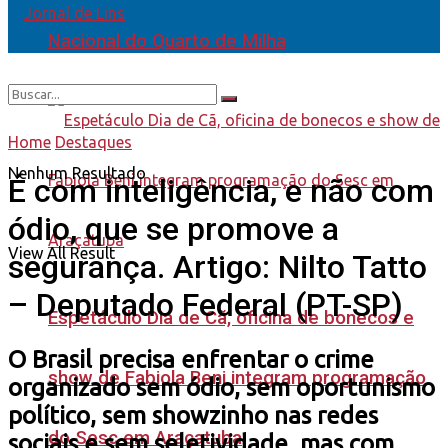
Nacional do Quarto de Milha
Home
Destaques
Nenhum Resultado
É com inteligência, e não com
ódio, que se promove a
View All Result
segurança. Artigo: Nilto Tatto
– Deputado Federal (PT-SP)
Espetáculo Dia de Cã, oficina de bonecos e
O Brasil precisa enfrentar o crime
show de Fabiola Beni integram programação
organizado sem ódio, sem oportunismo
político, sem showzinho nas redes
do Sesc em Araçatuba
sociais e sem seletividade, mas com