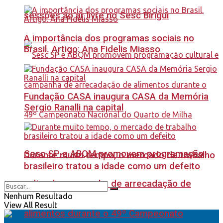
sessões ao ar livre no Sesc Birigui
A importância dos programas sociais no
Brasil. Artigo: Ana Fidelis Miasso
Fundação CASA inaugura CASA da Memória
Sergio Ranalli na capital
Sesc SP e ABQM promovem programação
Durante muito tempo, o mercado de trabalho
brasileiro tratou a idade como um defeito
cultural e campanha de arrecadação de
Nenhum Resultado
View All Result
alimentos durante o 49º Campeonato