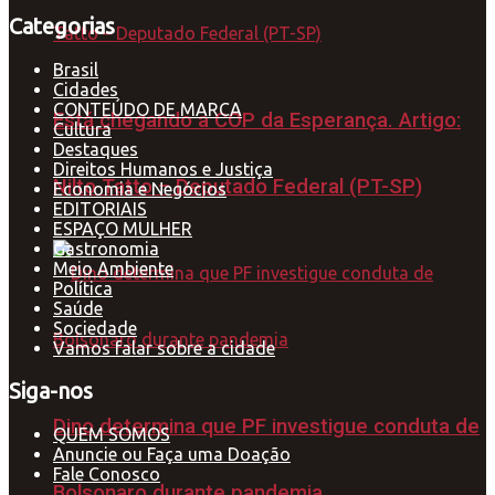
Categorias
Brasil
Cidades
CONTEÚDO DE MARCA
Está chegando a COP da Esperança. Artigo:
Cultura
Destaques
Direitos Humanos e Justiça
Nilto Tatto – Deputado Federal (PT-SP)
Economia e Negócios
EDITORIAIS
ESPAÇO MULHER
Gastronomia
Meio Ambiente
Política
Saúde
Sociedade
Vamos falar sobre a cidade
Siga-nos
Dino determina que PF investigue conduta de
QUEM SOMOS
Anuncie ou Faça uma Doação
Fale Conosco
Bolsonaro durante pandemia