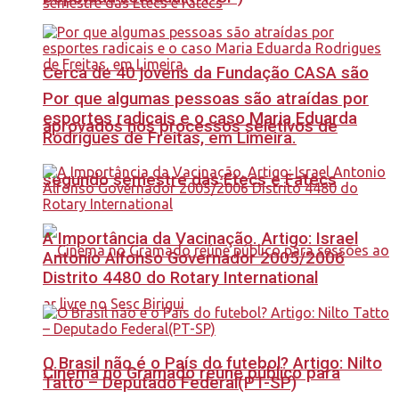
Cerca de 40 jovens da Fundação CASA são
Por que algumas pessoas são atraídas por
esportes radicais e o caso Maria Eduarda
aprovados nos processos seletivos de
Rodrigues de Freitas, em Limeira.
segundo semestre das Etecs e Fatecs
A Importância da Vacinação. Artigo: Israel
Antonio Alfonso Governador 2005/2006
Distrito 4480 do Rotary International
O Brasil não é o País do futebol? Artigo: Nilto
Cinema no Gramado reúne público para
Tatto – Deputado Federal(PT-SP)