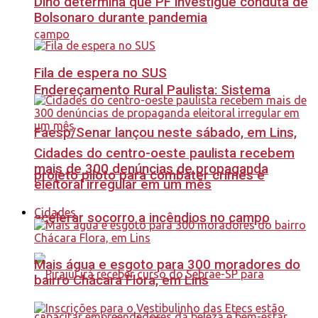
Dino determina que PF investigue conduta de
Bolsonaro durante pandemia
Fila de espera no SUS
Endereçamento Rural Paulista: Sistema
Faesp/Senar lançou neste sábado, em Lins,
Cidades do centro-oeste paulista recebem
mais de 300 denúncias de propaganda
projeto piloto para combater crimes e
eleitoral irregular em um mês
Cidades
acelerar socorro a incêndios no campo
Mais água e esgoto para 300 moradores do
bairro Chácara Flora, em Lins