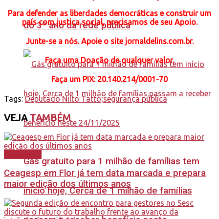
Para defender as liberdades democráticas e construir um
país com justiça social, precisamos de seu Apoio.
do 3º ano da rede pública
Junte-se a nós. Apoie o site jornaldelins.com.br.
Faça uma Doação de qualquer valor.
Faça
um PIX: 20.140.214/0001-70
Tags:
Deputado Nilto Tatto;segurança pública
VEJA
TAMBÉM
Destaques
Gás gratuito para 1 milhão de famílias tem
Ceagesp em Flor já tem data marcada e prepara
maior edição dos últimos anos
início hoje, Cerca de 1 milhão de famílias