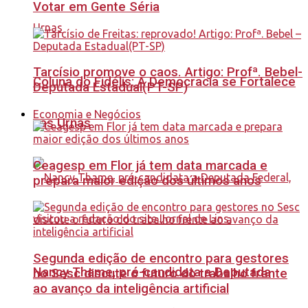
Votar em Gente Séria
Tarcísio promove o caos. Artigo: Profª. Bebel-
Coluna do Fidélis: A Democracia se Fortalece
Deputada Estadual(PT-SP)
Economia e Negócios
nas Urnas
Ceagesp em Flor já tem data marcada e
prepara maior edição dos últimos anos
Segunda edição de encontro para gestores
Nancy Thame, pré-candidata a Deputada
no Sesc discute o futuro do trabalho frente
ao avanço da inteligência artificial