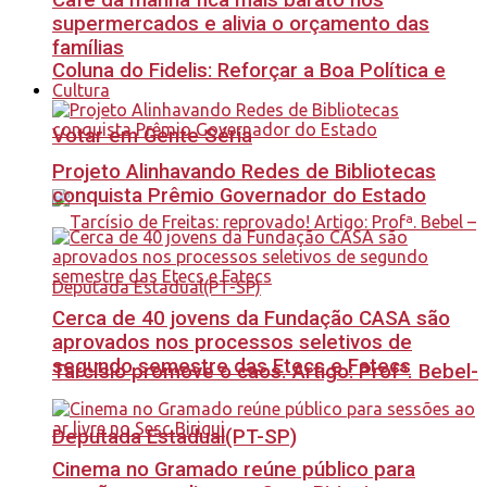
Café da manhã fica mais barato nos
supermercados e alivia o orçamento das
famílias
Coluna do Fidelis: Reforçar a Boa Política e
Cultura
Votar em Gente Séria
Projeto Alinhavando Redes de Bibliotecas
conquista Prêmio Governador do Estado
Cerca de 40 jovens da Fundação CASA são
aprovados nos processos seletivos de
segundo semestre das Etecs e Fatecs
Tarcísio promove o caos. Artigo: Profª. Bebel-
Deputada Estadual(PT-SP)
Cinema no Gramado reúne público para