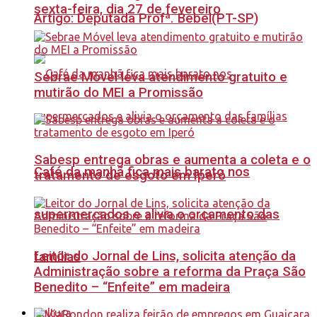
sexta-feira, dia 27 de fevereiro
Artigo: Deputada Profª. Bebel(PT-SP)
Sebrae Móvel leva atendimento gratuito e
mutirão do MEI a Promissão
Sabesp entrega obras e aumenta a coleta e o
Café da manhã fica mais barato nos
tratamento de esgoto em Iperó
supermercados e alivia o orçamento das
Leitor do Jornal de Lins, solicita atenção da
famílias
Administração sobre a reforma da Praça São
Benedito – “Enfeite” em madeira
Cultura