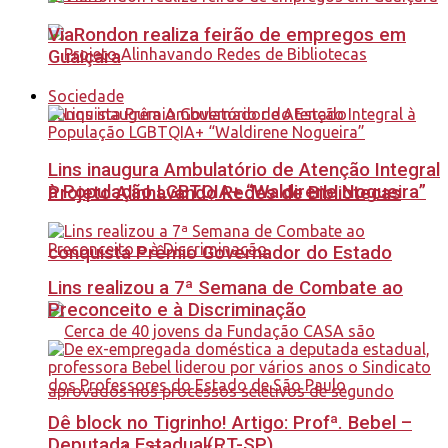
ViaRondon realiza feirão de empregos em
Guaiçara
Sociedade
Lins inaugura Ambulatório de Atenção Integral
à População LGBTQIA+ “Waldirene Nogueira”
Projeto Alinhavando Redes de Bibliotecas
conquista Prêmio Governador do Estado
Lins realizou a 7ª Semana de Combate ao
Preconceito e à Discriminação
Dê block no Tigrinho! Artigo: Profª. Bebel –
Deputada Estadual(PT-SP)