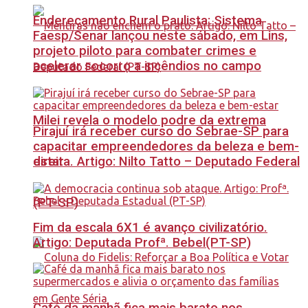
Endereçamento Rural Paulista: Sistema
Faesp/Senar lançou neste sábado, em Lins,
projeto piloto para combater crimes e
acelerar socorro a incêndios no campo
Milei revela o modelo podre da extrema
Pirajuí irá receber curso do Sebrae-SP para
capacitar empreendedores da beleza e bem-
estar
direita. Artigo: Nilto Tatto – Deputado Federal
(PT-SP)
Fim da escala 6X1 é avanço civilizatório.
Artigo: Deputada Profª. Bebel(PT-SP)