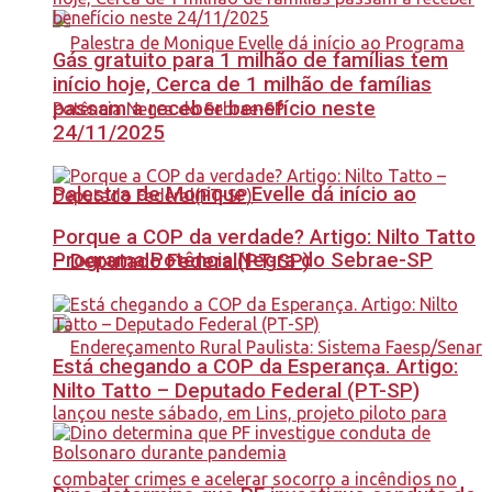
Gás gratuito para 1 milhão de famílias tem
início hoje, Cerca de 1 milhão de famílias
passam a receber benefício neste
24/11/2025
Palestra de Monique Evelle dá início ao
Porque a COP da verdade? Artigo: Nilto Tatto
Programa Potência Negra do Sebrae-SP
– Deputado Federal(PT-SP)
Está chegando a COP da Esperança. Artigo:
Nilto Tatto – Deputado Federal (PT-SP)