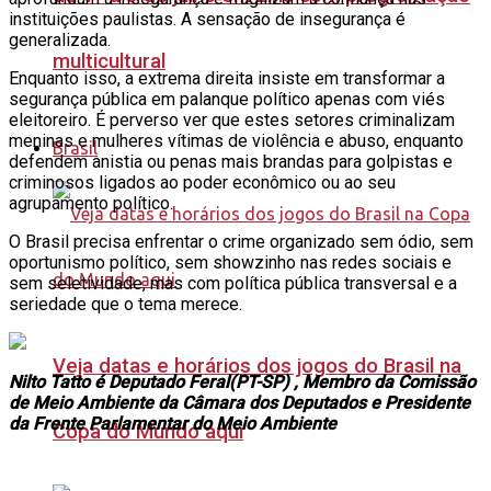
instituições paulistas. A sensação de insegurança é
generalizada.
multicultural
Enquanto isso, a extrema direita insiste em transformar a
segurança pública em palanque político apenas com viés
eleitoreiro. É perverso ver que estes setores criminalizam
meninas e mulheres vítimas de violência e abuso, enquanto
Brasil
defendem anistia ou penas mais brandas para golpistas e
criminosos ligados ao poder econômico ou ao seu
agrupamento político.
O Brasil precisa enfrentar o crime organizado sem ódio, sem
oportunismo político, sem showzinho nas redes sociais e
sem seletividade, mas com política pública transversal e a
seriedade que o tema merece.
Veja datas e horários dos jogos do Brasil na
Nilto Tatto é Deputado Feral(PT-SP) , Membro da Comissão
de Meio Ambiente da Câmara dos Deputados e Presidente
da Frente Parlamentar do Meio Ambiente
Copa do Mundo aqui