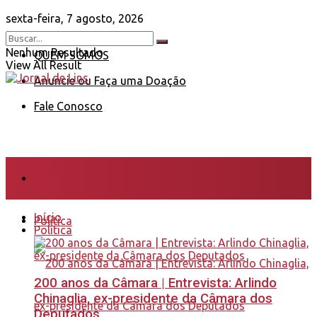
sexta-feira, 7 agosto, 2026
Nenhum Resultado
QUEM SOMOS
View All Result
Anuncie ou Faça uma Doação
Fale Conosco
Início
Início
Política
Política
200 anos da Câmara | Entrevista: Arlindo
Chinaglia, ex-presidente da Câmara dos
Deputados