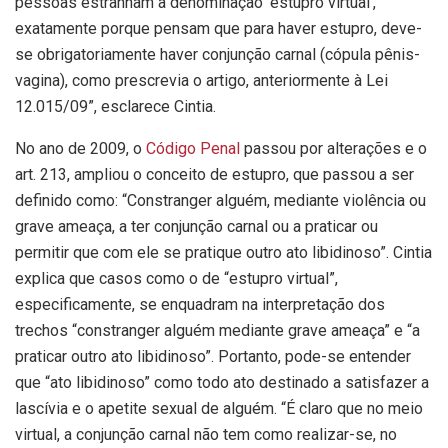
pessoas estranham a denominação ‘estupro virtual’,
exatamente porque pensam que para haver estupro, deve-
se obrigatoriamente haver conjunção carnal (cópula pênis-
vagina), como prescrevia o artigo, anteriormente à Lei
12.015/09”, esclarece Cintia.
No ano de 2009, o
Código Penal
passou por alterações e o
art. 213, ampliou o conceito de estupro, que passou a ser
definido como: “Constranger alguém, mediante violência ou
grave ameaça, a ter conjunção carnal ou a praticar ou
permitir que com ele se pratique outro ato libidinoso”. Cintia
explica que casos como o de “estupro virtual”,
especificamente, se enquadram na interpretação dos
trechos “constranger alguém mediante grave ameaça” e “a
praticar outro ato libidinoso”. Portanto, pode-se entender
que “ato libidinoso” como todo ato destinado a satisfazer a
lascívia e o apetite sexual de alguém. “É claro que no meio
virtual, a conjunção carnal não tem como realizar-se, no