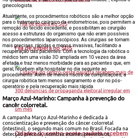
ginecologista.
Atualmente, os procedimentos robóticos são a melhor opção
para o tratamento cirúrgico da endometriose, pois permitem a
remoção do tecido excedente, e possibilitam ao cirurgião
acesso a estruturas do organismo que não eram possíveis
nos procedimentos laparoscópicos. As cirurgias se tornam
mais precisas, rápidas e menos invasivas, facilitando a
Fila de espera no SUS
recuperação das pacientes. Com a tecnologia da robótica o
médico tem uma visão 3D ampliada em 10 vezes da área
afetada e traz menos morbidade para as pacientes que, em
geral, recebem alta hospitalar no dia seguinte ao
procedimento. Além de menos riscos de complicações, a
cirurgia robótica tem menos sangramento e dor no pós-
operatório e pela recuperação mais rápida.
Março
Azul-Marinho:
Campanha
à prevenção do
cancêr colorretal.
A campanha Março Azul-Marinho é dedicada à
conscientização e prevenção do câncer colorretal
(intestino), o segundo mais comum no Brasil. Focada na
Cidades do centro-oeste paulista recebem
detecção precoce, incentiva exames preventivos,