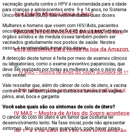
vacinação gratuita contra o HPV é recomendada para a idade
para crianças e adolescentes entre 9 e 14 anos, no Sistema
Ana Fidelis Miasso lança o livro”
Único de Saúde (SUS). São recomendadas duas doses.
Mulheres e homens que vivem com HIV/Aids, pacientes
FRAGMENTOS INVISÍVEIS DA ALMA”. O livro
oncológicos na faixa etária de 9 a 45 anos, transplantados de
órgãos sólidos e de medula óssea também podem ser
vacinados gratuitamente nos postos de saúde. Nestes
casos, é recomendado tomar três doses.
está disponível para venda na loja da Amazon.
A detecção deste tumor é feita por meio de exames clínicos
ou laboratoriais, como o exame preventivo papanicolau, que
deve ser realizado por todas as mulheres após o início da
vida sexual.
Vale ressaltar que, além do câncer de colo de útero, a vacina
contra HPV também protege contra os tumores de vagina,
pênis, anal, boca e garganta.
Você sabe quais são os sintomas de colo de útero?
IV MAS – Mostra de Artes do Sopro acontece
O câncer do colo do útero é um tumor que costuma ter
desenvolvimento lento. Na fase inicial, pode não apresentar
sintomas. Nos casos mais avançados, pode haver sinais
de 1º a 3 de julho em Lins com programação