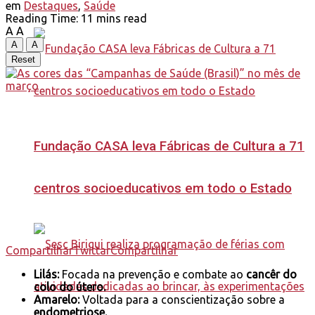
em
Destaques
,
Saúde
Reading Time: 11 mins read
A
A
A
A
Reset
Fundação CASA leva Fábricas de Cultura a 71
centros socioeducativos em todo o Estado
Compartilhar
Twittar
Compartilhar
Lilás:
Focada na prevenção e combate ao
cancêr do
colo do útero.
Amarelo:
Voltada para a conscientização sobre a
endometriose.