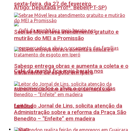
sexta-feira, dia 27 de fevereiro
Artigo: Deputada Profª. Bebel(PT-SP)
Sebrae Móvel leva atendimento gratuito e
mutirão do MEI a Promissão
Sabesp entrega obras e aumenta a coleta e o
Café da manhã fica mais barato nos
tratamento de esgoto em Iperó
supermercados e alivia o orçamento das
Leitor do Jornal de Lins, solicita atenção da
famílias
Administração sobre a reforma da Praça São
Benedito – “Enfeite” em madeira
Cultura