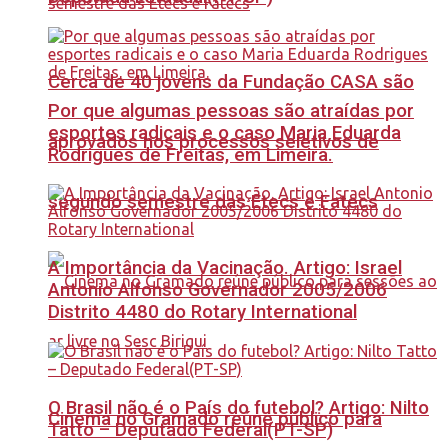
Cerca de 40 jovens da Fundação CASA são
Por que algumas pessoas são atraídas por
esportes radicais e o caso Maria Eduarda
aprovados nos processos seletivos de
Rodrigues de Freitas, em Limeira.
segundo semestre das Etecs e Fatecs
A Importância da Vacinação. Artigo: Israel
Antonio Alfonso Governador 2005/2006
Distrito 4480 do Rotary International
O Brasil não é o País do futebol? Artigo: Nilto
Cinema no Gramado reúne público para
Tatto – Deputado Federal(PT-SP)