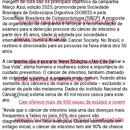
margem de cura são os principais objetivos da campanha
Março Azul, edição 2025, promovida pela Sociedade
Brasileira de Endoscopia Digestiva (SOBED) e pela
Sociedade Brasileira de Coloproctologia (SBCP). A proposta
da organização da campanha é reforçar a recomendação de
exames para a detecção precoce do câncer de intestino a
partir dos 45 anos, idade já adotada por sociedades
internacionais, como a American Cancer Society. No Brasil, o
rastreio é direcionado para as pessoas na faixa etária dos 50
anos.
Inscrições para o Vestibulinho das Etecs
A campanha, que traz como tema “Chegou a Hora de Salvar a
Sua Vida”, alerta homens e mulheres sobre a importância do
cuidado preventivo. O câncer de intestino, também chamado
de colorretal e colón, é o segundo mais comum, ficando atrás
estão abertas no interior de SP
somente dos cânceres de mama e de próstata – excluindo o
câncer de pele não melanoma. Dados do Instituto Nacional do
Câncer (Inca) estima cerca de 45 mil novos casos para este
ano.
“Ainda que o câncer de intestino seja uma das doenças mais
frequentes e fatais no país, 65% dos casos são
diagnosticados em fase avançada. Quando identificado em
estágio inicial, o câncer de intestino tem até 90% de chance