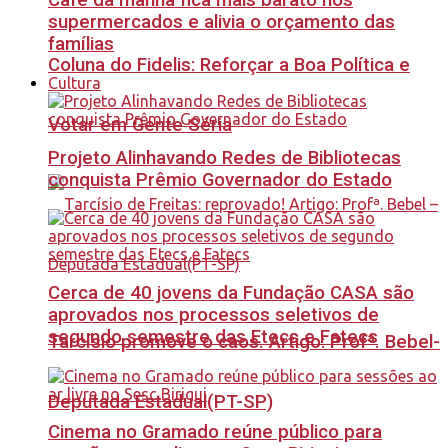
Café da manhã fica mais barato nos
supermercados e alivia o orçamento das
famílias
Coluna do Fidelis: Reforçar a Boa Política e
Cultura
Votar em Gente Séria
Projeto Alinhavando Redes de Bibliotecas
conquista Prêmio Governador do Estado
Cerca de 40 jovens da Fundação CASA são
aprovados nos processos seletivos de
segundo semestre das Etecs e Fatecs
Tarcísio promove o caos. Artigo: Profª. Bebel-
Deputada Estadual(PT-SP)
Cinema no Gramado reúne público para