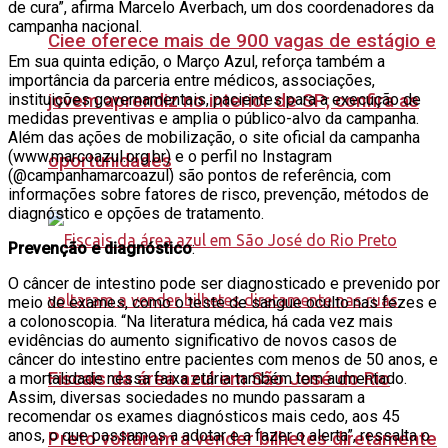
de cura”, afirma Marcelo Averbach, um dos coordenadores da
campanha nacional.
Ciee oferece mais de 900 vagas de estágio e
Em sua quinta edição, o Março Azul, reforça também a
importância da parceria entre médicos, associações,
instituições governamentais, pacientes para a execução de
jovem aprendiz no interior de SP; confira as
medidas preventivas e amplia o público-alvo da campanha.
Além das ações de mobilização, o site oficial da campanha
(www.marcoazul.org.br) e o perfil no Instagram
oportunidades
(@campanhamarcoazul) são pontos de referência, com
informações sobre fatores de risco, prevenção, métodos de
diagnóstico e opções de tratamento.
Prevenção e diagnóstico
:
O câncer de intestino pode ser diagnosticado e prevenido por
meio de exames, como o teste de sangue oculto nas fezes e
a colonoscopia. “Na literatura médica, há cada vez mais
evidências do aumento significativo de novos casos de
câncer do intestino entre pacientes com menos de 50 anos, e
Fiscais da área azul em São José do Rio
a mortalidade nessa faixa etária também tem aumentado.
Assim, diversas sociedades no mundo passaram a
recomendar os exames diagnósticos mais cedo, aos 45
anos, o que passamos a adotar e a fazer o alerta”, ressalta o
Preto voltaram a vender bilhetes diretamente