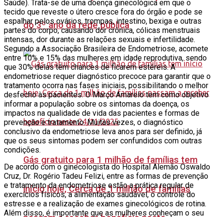
Saúde). Trata-se de uma doença ginecológica em que o
tecido que reveste o útero cresce fora do órgão e pode se
espalhar pelos ovários, trompas, intestino, bexiga e outras
do 3º ano da rede pública
partes do corpo, causando dor crônica, cólicas menstruais
intensas, dor durante as relações sexuais e infertilidade.
Segundo a Associação Brasileira de Endometriose, acomete
entre 10% e 15% das mulheres em idade reprodutiva, sendo
que 30% delas têm chances de ficarem estéreis. A
endometriose requer diagnóstico precoce para garantir que o
tratamento ocorra nas fases iniciais, possibilitando o melhor
desfecho às pacientes. O Março Amarelo tem como objetivo
informar a população sobre os sintomas da doença, os
impactos na qualidade de vida das pacientes e formas de
prevenção e tratamento. Muitas vezes, o diagnóstico
conclusivo da endometriose leva anos para ser definido, já
que os seus sintomas podem ser confundidos com outras
condições.
Gás gratuito para 1 milhão de famílias tem
De acordo com o ginecologista do Hospital Alemão Oswaldo
Cruz, Dr. Rogério Tadeu Felizi, entre as formas de prevenção
e tratamento da endometriose estão a prática regular de
início hoje, Cerca de 1 milhão de famílias
exercícios físicos, a alimentação saudável, o controle do
estresse e a realização de exames ginecológicos de rotina.
Além disso, é importante que as mulheres conheçam o seu