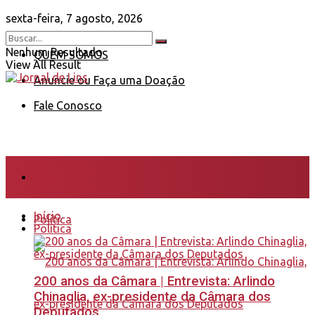
sexta-feira, 7 agosto, 2026
Nenhum Resultado
QUEM SOMOS
View All Result
Anuncie ou Faça uma Doação
Fale Conosco
Início
Início
Política
Política
200 anos da Câmara | Entrevista: Arlindo
Chinaglia, ex-presidente da Câmara dos
Deputados