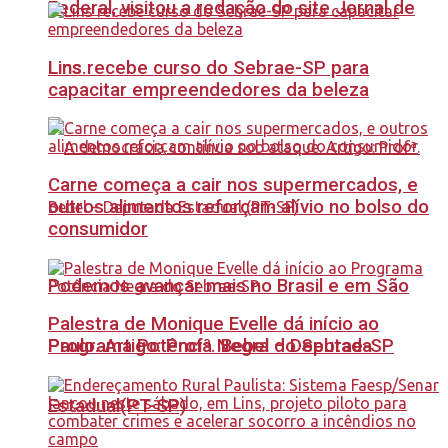
Federal, visitou a redação do site Jornal de
Lins recebe curso do Sebrae-SP para
Lins.
capacitar empreendedores da beleza
Carne começa a cair nos supermercados, e
outros alimentos reforçam alívio no bolso do
consumidor
Podemos avançar mais no Brasil e em São
Palestra de Monique Evelle dá início ao
Paulo. Artigo: Profª. Bebel – Deputada
Programa Potência Negra do Sebrae-SP
Estadual(PT-SP)