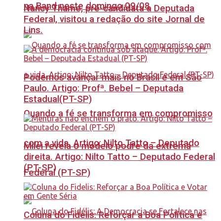
na Band neste domingo 09/08
Nancy Thame, pré-candidata a Deputada
Federal, visitou a redação do site Jornal de
Lins.
Podemos avançar mais no Brasil e em São
Paulo. Artigo: Profª. Bebel – Deputada
Estadual(PT-SP)
Quando a fé se transforma em compromisso
com a vida. Artigo: Nilto Tatto – Deputado
Milei revela o modelo podre da extrema
direita. Artigo: Nilto Tatto – Deputado Federal
(PT-SP)
Federal (PT-SP)
Coluna do Fidelis: Reforçar a Boa Política e