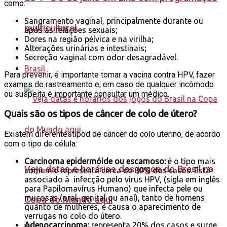
como:
Sangramento vaginal, principalmente durante ou
multicultural
após as relações sexuais;
Dores na região pélvica e na virilha;
Alterações urinárias e intestinais;
Secreção vaginal com odor desagradável.
Brasil
Para prevenir, é importante tomar a vacina contra HPV, fazer
exames de rastreamento e, em caso de qualquer incômodo
ou suspeita é importante consultar um médico.
Quais são os tipos de câncer de colo de útero?
Existem diferentestipod de cãncer do colo uterino, de acordo
com o tipo de célula:
Carcinoma epidermóide ou escamoso:
é o tipo mais
Veja datas e horários dos jogos do Brasil na
comum e representa cerca de 80% dos casos. Está
associado à infecção pelo vírus HPV, (sigla em inglês
para Papilomavírus Humano) que infecta pele ou
mucosas (oral, genital ou anal), tanto de homens
Copa do Mundo aqui
quanto de mulheres, e causa o aparecimento de
verrugas no colo do útero.
Adenocarcinoma:
representa 20% dos casos e surge