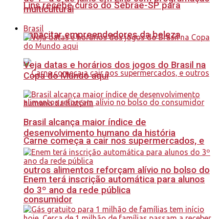
Lins recebe curso do Sebrae-SP para
multicultural
Brasil
capacitar empreendedores da beleza
Veja datas e horários dos jogos do Brasil na
Copa do Mundo aqui
Brasil alcança maior índice de
desenvolvimento humano da história
Carne começa a cair nos supermercados, e
outros alimentos reforçam alívio no bolso do
Enem terá inscrição automática para alunos
do 3º ano da rede pública
consumidor