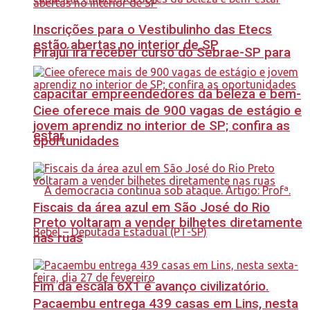
Inscrições para o Vestibulinho das Etecs
estão abertas no interior de SP
Pirajuí irá receber curso do Sebrae-SP para
capacitar empreendedores da beleza e bem-
Ciee oferece mais de 900 vagas de estágio e
jovem aprendiz no interior de SP; confira as
estar
oportunidades
Fiscais da área azul em São José do Rio
Preto voltaram a vender bilhetes diretamente
nas ruas
Fim da escala 6X1 é avanço civilizatório.
Pacaembu entrega 439 casas em Lins, nesta