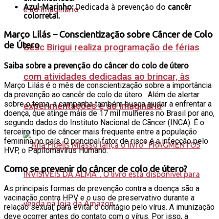
Azul-Marinho:
Dedicada à prevenção do
cancêr
colorretal.
Março Lilás – Conscientização sobre Câncer de Colo
de Útero
Sesc Birigui realiza programação de férias
Saiba sobre a prevenção do câncer do colo de útero
com atividades dedicadas ao brincar, às
Março Lilás é o mês de conscientização sobre a importância
da prevenção ao cancêr de colo de útero. Além de alertar
sobre o tema, a campanha também busca ajudar a enfrentar a
experimentações e ao imaginário
doença, que atinge mais de 17 mil mulheres no Brasil por ano,
segundo dados do Instituto Nacional de Cãncer (INCA). É o
terceiro tipo de câncer mais frequente entre a população
feminina no país. O principal fator de risco é a infecção pelo
HVP, o Papilomavírus Humano.
Como se prevenir do câncer de colo de útero?
As principais formas de prevenção contra a doença são a
vacinação contra HPV e o uso de preservativo durante a
relação sexual, para evitar o contágio pelo vírus. A imunização
deve ocorrer antes do contato com o vírus. Por isso, a