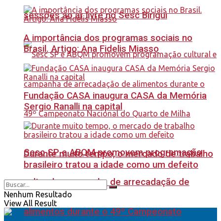
sessões ao ar livre no Sesc Birigui
A importância dos programas sociais no
Brasil. Artigo: Ana Fidelis Miasso
Fundação CASA inaugura CASA da Memória
Sergio Ranalli na capital
Sesc SP e ABQM promovem programação
Durante muito tempo, o mercado de trabalho
brasileiro tratou a idade como um defeito
cultural e campanha de arrecadação de
Nenhum Resultado
View All Result
alimentos durante o 49º Campeonato