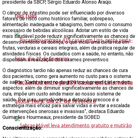
presidente da SBCP, Sérgio Eduardo Alonso Araújo.
O câncer de intestino pode ser influenciado por diversos
nas ruas
fatores de risco como histórico familiar, sobrepeso,
alimentação inadequada e tabagismo, bem como o consumo
excessivo de bebidas alcoólicas. Adotar um estilo de vida
mais saudável pode reduzir significativamente as chances de
desenvolvimento da doença, o que inclui uma dieta rica em
frutas, verduras e cereais integrais, além da prática regular de
atividades físicas. Os cuidados com a saúde, no entanto, não
dispensam a realização dos exames preventivos.
O diagnóstico tardio não apenas reduz as chances de cura
dos pacientes, como gera aumento no custo para o sistema
de saúde. “Cada atraso no diagnóstico é prejudicial em dois
Pacaembu entrega 439 casas em Lins, nesta
aspectos: além de diminuir significativamente as chances de
cura, impõe um custo ainda maior ao nosso sistema de
saúde. Por isso, sem dúvidas, a detecção precoce é a
sexta-feira, dia 27 de fevereiro
estratégia mais eficaz para salvar vidas e evitar a escalada
de intervenções onerosas e invasivas”, destaca Eduardo
Guimarães Hourmeaux, presidente da SOBED.
Conscientização: