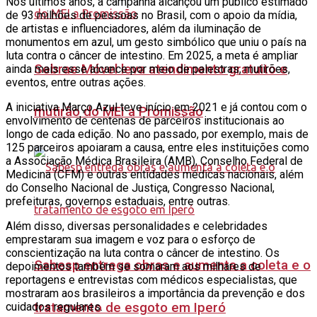
Nos últimos anos, a campanha alcançou um público estimado
de 93 milhões de pessoas no Brasil, com o apoio da mídia,
de artistas e influenciadores, além da iluminação de
monumentos em azul, um gesto simbólico que uniu o país na
luta contra o câncer de intestino. Em 2025, a meta é ampliar
Sebrae Móvel leva atendimento gratuito e
ainda mais esse alcance por meio de palestras, mutirões,
eventos, entre outras ações.
A iniciativa Março Azul teve início em 2021 e já contou com o
mutirão do MEI a Promissão
envolvimento de centenas de parceiros institucionais ao
longo de cada edição. No ano passado, por exemplo, mais de
125 parceiros apoiaram a causa, entre eles instituições como
a Associação Médica Brasileira (AMB), Conselho Federal de
Medicina (CFM) e outras entidades médicas nacionais, além
do Conselho Nacional de Justiça, Congresso Nacional,
prefeituras, governos estaduais, entre outras.
Além disso, diversas personalidades e celebridades
emprestaram sua imagem e voz para o esforço de
conscientização na luta contra o câncer de intestino. Os
Sabesp entrega obras e aumenta a coleta e o
depoimentos também se somaram aos milhares de
reportagens e entrevistas com médicos especialistas, que
mostraram aos brasileiros a importância da prevenção e dos
cuidados regulares.
tratamento de esgoto em Iperó