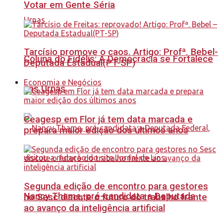
Votar em Gente Séria
Tarcísio promove o caos. Artigo: Profª. Bebel-
Coluna do Fidélis: A Democracia se Fortalece
Deputada Estadual(PT-SP)
Economia e Negócios
nas Urnas
Ceagesp em Flor já tem data marcada e
prepara maior edição dos últimos anos
Segunda edição de encontro para gestores
Nancy Thame, pré-candidata a Deputada
no Sesc discute o futuro do trabalho frente
ao avanço da inteligência artificial