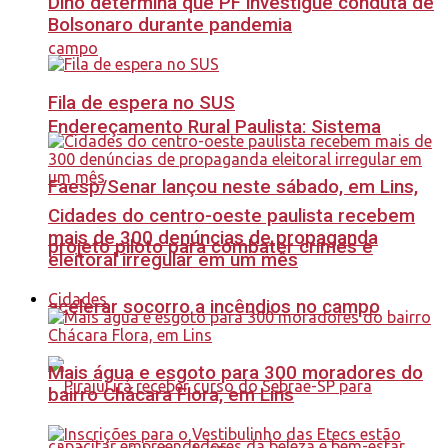
Dino determina que PF investigue conduta de
Bolsonaro durante pandemia
Fila de espera no SUS
Endereçamento Rural Paulista: Sistema
Faesp/Senar lançou neste sábado, em Lins,
Cidades do centro-oeste paulista recebem
mais de 300 denúncias de propaganda
projeto piloto para combater crimes e
eleitoral irregular em um mês
Cidades
acelerar socorro a incêndios no campo
Mais água e esgoto para 300 moradores do
bairro Chácara Flora, em Lins