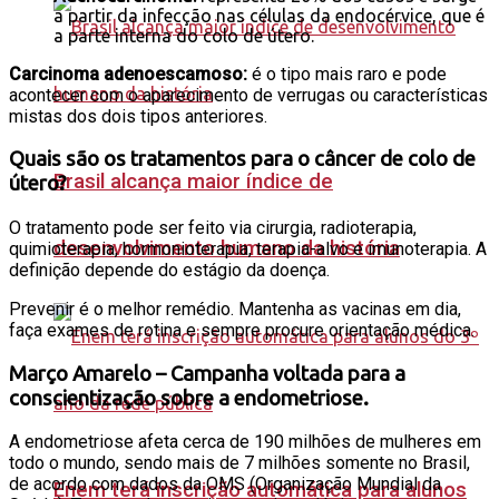
a partir da infecção nas células da endocérvice, que é
a parte interna do colo de útero.
Carcinoma adenoescamoso:
é o tipo mais raro e pode
acontecer com o aparecimento de verrugas ou características
mistas dos dois tipos anteriores.
Quais são os tratamentos para o câncer de colo de
Brasil alcança maior índice de
útero?
O tratamento pode ser feito via cirurgia, radioterapia,
desenvolvimento humano da história
quimioterapia, hormonioterapia, terapia-alvo e imunoterapia. A
definição depende do estágio da doença.
Prevenir é o melhor remédio. Mantenha as vacinas em dia,
faça exames de rotina e sempre procure orientação médica.
Março Amarelo – Campanha v
oltada para a
conscientização sobre a endometriose.
A endometriose afeta cerca de 190 milhões de mulheres em
todo o mundo, sendo mais de 7 milhões somente no Brasil,
de acordo com dados da OMS (Organização Mundial da
Enem terá inscrição automática para alunos