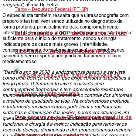
urografia”
, afirma Dr. Felizi.
O especialista também ressalta que a ultrassonografia com
preparo intestinal vem sendo utilizada no diagnóstico da
forma profunda, principalmente para comprometimento
Está chegando a COP da Esperança. Artigo:
intestinal. O diagnóstico clínico e por imagem muitas vezes é
suficiente para o início do tratamento, sendo a cirurgia
indicada para os casos mais graves (infertilidade,
comprometimento do sistema intestinal e urinário) ou nas
Nilto Tatto – Deputado Federal (PT-SP)
pacientes sem resposta adequada ao tratamento clínico
medicamentoso.
“Desde o ano de 2008, a endometriose passou a ser vista
como uma doença crônica, que exige conduta terapêutica a
longo prazo. O tratamento leve é realizado com
contraceptivos hormonais e tem apresentado resultados
muito satisfatórios principalmente no controle dos sintomas
e melhora da qualidade de vida. Na endometriose profunda,
o tratamento medicamentoso pode levar a melhora dos
sintomas e diminuição das lesões, porém em situações em
Dino determina que PF investigue conduta de
que a doença causa comprometimento anatômico e
funcional, a cirurgia é a melhor indicação para remover os
focos da doença, diminuindo a dor, proporcionando melhora
Bolsonaro durante pandemia
na qualidade de vida e nos índices de fertilidade”
, explica o