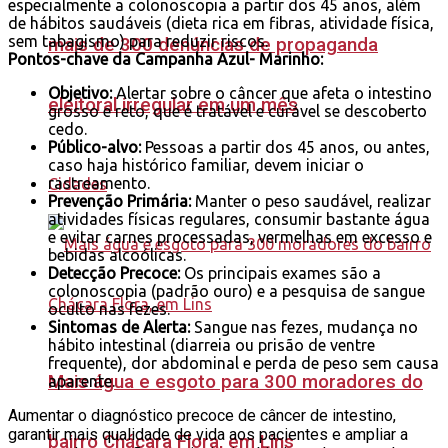
especialmente a colonoscopia a partir dos 45 anos, além
de hábitos saudáveis (dieta rica em fibras, atividade física,
sem tabagismo) para reduzir riscos.
mais de 300 denúncias de propaganda
Pontos-chave da Campanha Azul- Marinho:
Objetivo:
Alertar sobre o câncer que afeta o intestino
eleitoral irregular em um mês
grosso e reto, que é tratável e curável se descoberto
cedo.
Público-alvo:
Pessoas a partir dos 45 anos, ou antes,
caso haja histórico familiar, devem iniciar o
rastreamento.
Cidades
Prevenção Primária:
Manter o peso saudável, realizar
atividades físicas regulares, consumir bastante água
e evitar carnes processadas, vermelhas em excesso e
bebidas alcoólicas.
Detecção Precoce:
Os principais exames são a
colonoscopia (padrão ouro) e a pesquisa de sangue
oculto nas fezes.
Sintomas de Alerta:
Sangue nas fezes, mudança no
hábito intestinal (diarreia ou prisão de ventre
frequente), dor abdominal e perda de peso sem causa
Mais água e esgoto para 300 moradores do
aparente.
Aumentar o diagnóstico precoce de câncer de intestino,
garantir mais qualidade de vida aos pacientes e ampliar a
bairro Chácara Flora, em Lins