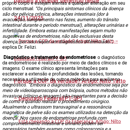
passam a receber benefício neste
próprio corpo e estejam atentas a qualquer alteração em seu
ciclo menstrual.
“Os principais sintomas clínicos da doença
são dor pélvica crônica, alterações intestinais (dor à
24/11/2025
evacuação, sangramento nas fezes, aumento do trânsito
intestinal durante o período menstrual), alterações urinárias e
infertilidade. Embora estas manifestações sejam muito
sugestivas de endometriose, não são exclusivas desta
doença, por isso requer um diagnóstico diferenciado.”
,
explica Dr. Felizi.
Diagnóstico e tratamento da endometriose
: o diagnóstico
da endometriose é realizado por meio de dados clínicos e de
imagens. O exame clínico apresenta limitações para
esclarecer a extensão e profundidade das lesões, tornando
necessária a utilização de outros métodos para auxiliar no
Porque a COP da verdade? Artigo: Nilto Tatto
diagnóstico.
“Embora o diagnóstico da endometriose seja por
meio de videolaparoscopia com biópsia, outros métodos não
invasivos (clínico e imagem) são importantes para a decisão
– Deputado Federal(PT-SP)
de como e quando realizar o procedimento cirúrgico.
Atualmente o ultrassom transvaginal e a ressonância
magnética de pelve são os exames utilizados na detecção da
doença. Nos casos de endometriose profunda com
comprometimento intestinal e urinário podem ser
necessários também exames como colonoscopia e a