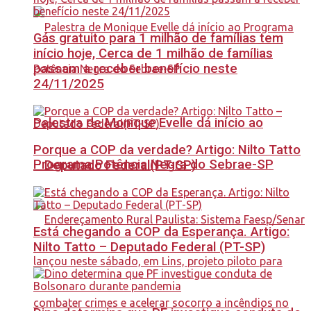
Gás gratuito para 1 milhão de famílias tem
início hoje, Cerca de 1 milhão de famílias
passam a receber benefício neste
24/11/2025
Palestra de Monique Evelle dá início ao
Porque a COP da verdade? Artigo: Nilto Tatto
Programa Potência Negra do Sebrae-SP
– Deputado Federal(PT-SP)
Está chegando a COP da Esperança. Artigo:
Nilto Tatto – Deputado Federal (PT-SP)