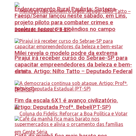
Endereçamento Rural Paulista: Sistema
Faesp/Senar lançou neste sábado, em Lins,
projeto piloto para combater crimes e
acelerar socorro a incêndios no campo
Milei revela o modelo podre da extrema
Pirajuí irá receber curso do Sebrae-SP para
capacitar empreendedores da beleza e bem-
estar
direita. Artigo: Nilto Tatto – Deputado Federal
(PT-SP)
Fim da escala 6X1 é avanço civilizatório.
Artigo: Deputada Profª. Bebel(PT-SP)