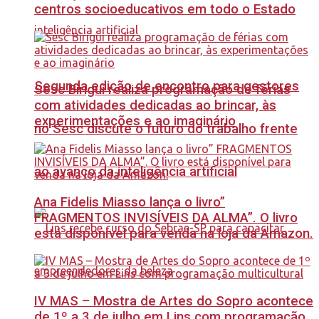
centros socioeducativos em todo o Estado
Segunda edição de encontro para gestores
Sesc Birigui realiza programação de férias
com atividades dedicadas ao brincar, às
experimentações e ao imaginário
no Sesc discute o futuro do trabalho frente
ao avanço da inteligência artificial
Ana Fidelis Miasso lança o livro”
FRAGMENTOS INVISÍVEIS DA ALMA”. O livro
está disponível para venda na loja da Amazon.
IV MAS – Mostra de Artes do Sopro acontece
de 1º a 3 de julho em Lins com programação