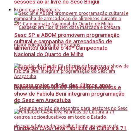
sessões ao ar livre no Sesc Birigui
Economia e Negócios
Sesc SP e ABQM promovem programação
cultural e campanha de arrecadação de
alimentos durante o 49º Campeonato
Nacional do Quarto de Milha
Ceagesp em Flor já tem data marcada e
prepara maior edição dos últimos anos
Espetáculo Dia de Cã, oficina de bonecos e
show de Fabiola Beni integram programação
do Sesc em Araçatuba
Fundação CASA leva Fábricas de Cultura a 71