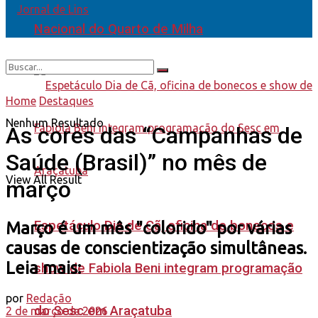
Nacional do Quarto de Milha
Home
Destaques
Nenhum Resultado
As cores das “Campanhas de
Saúde (Brasil)” no mês de
View All Result
março
Espetáculo Dia de Cã, oficina de bonecos e
Março é um mês "colorido" por várias
causas de conscientização simultâneas.
Leia mais:
show de Fabiola Beni integram programação
por
Redação
do Sesc em Araçatuba
2 de março de 2026