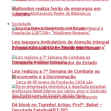
ViaRondon realiza feirão de empregos em
Guaiçara
Sociedade
Lins inaugura Ambulatório de Atenção Integral
à População LGBTQIA+ “Waldirene Nogueira”
Projeto Alinhavando Redes de Bibliotecas
conquista Prêmio Governador do Estado
Lins realizou a 7ª Semana de Combate ao
Preconceito e à Discriminação
Dê block no Tigrinho! Artigo: Profª. Bebel –
Deputada Estadual(PT-SP)