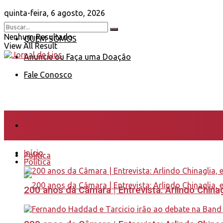
quinta-feira, 6 agosto, 2026
Nenhum Resultado
QUEM SOMOS
View All Result
Anuncie ou Faça uma Doação
Fale Conosco
Início
Início
Política
Política
200 anos da Câmara | Entrevista: Arlindo Chin