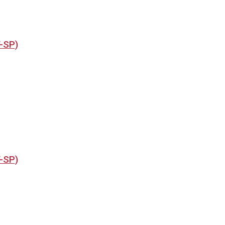
T-SP)
T-SP)