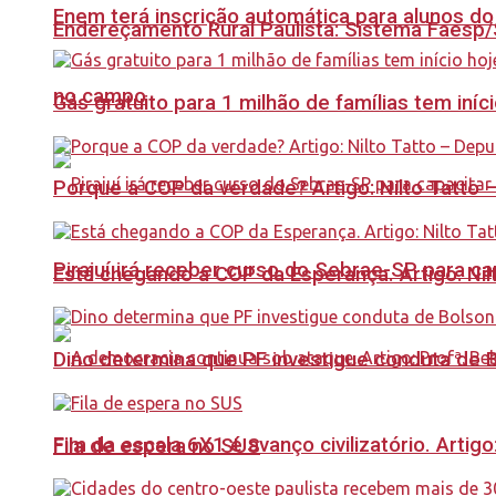
Enem terá inscrição automática para alunos do
Endereçamento Rural Paulista: Sistema Faesp/S
no campo
Gás gratuito para 1 milhão de famílias tem iní
Porque a COP da verdade? Artigo: Nilto Tatto
Pirajuí irá receber curso do Sebrae-SP para 
Está chegando a COP da Esperança. Artigo: Nil
Dino determina que PF investigue conduta de 
Fim da escala 6X1 é avanço civilizatório. Artig
Fila de espera no SUS