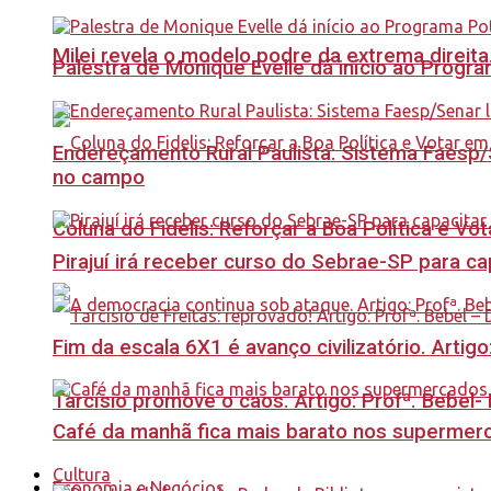
Milei revela o modelo podre da extrema direita
Palestra de Monique Evelle dá início ao Prog
Endereçamento Rural Paulista: Sistema Faesp/S
no campo
Coluna do Fidelis: Reforçar a Boa Política e Vo
Pirajuí irá receber curso do Sebrae-SP para 
Fim da escala 6X1 é avanço civilizatório. Artig
Tarcísio promove o caos. Artigo: Profª. Bebel
Café da manhã fica mais barato nos supermerca
Cultura
Economia e Negócios