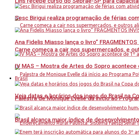
Lins recebe curso do Sebrae-SP para capacit
Sesc Birigui realiza programação de férias co
Ana Fidelis Miasso lança o livro” FRAGMENTOS 
Carne começa a cair nos supermercados, e out
IV MAS – Mostra de Artes do Sopro acontece d
Brasil
Veja datas e horários dos jogos do Brasil na 
Palestra de Monique Evelle dá início ao Prog
Brasil alcança maior índice de desenvolviment