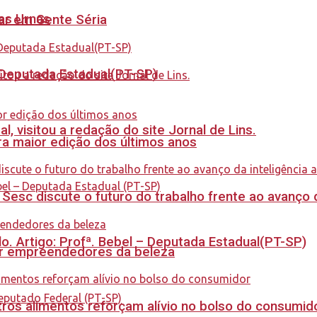
nas Urnas
tar em Gente Séria
- Deputada Estadual(PT-SP)
 visitou a redação do site Jornal de Lins.
a maior edição dos últimos anos
sc discute o futuro do trabalho frente ao avanço da 
. Artigo: Profª. Bebel – Deputada Estadual(PT-SP)
ar empreendedores da beleza
ros alimentos reforçam alívio no bolso do consumid