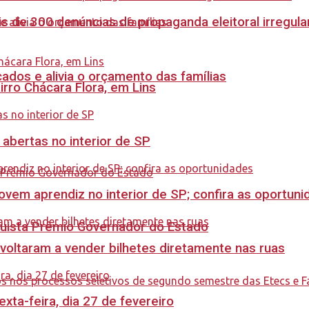
s de 300 denúncias de propaganda eleitoral irregu
dos e alivia o orçamento das famílias
rro Chácara Flora, em Lins
 abertas no interior de SP
ovem aprendiz no interior de SP; confira as oportun
quista Prêmio Governador do Estado
 voltaram a vender bilhetes diretamente nas ruas
ta-feira, dia 27 de fevereiro