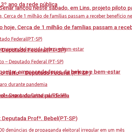
 3º ano da rede pública
enar lançou neste sábado, em Lins, projeto piloto p
cio hoje, Cerca de 1 milhão de famílias passam a rec
 – Deputado Federal(PT-SP)
capacitar empreendedores da beleza e bem-estar
to Tatto – Deputado Federal (PT-SP)
Bolsonaro durante pandemia
o: Deputada Profª. Bebel(PT-SP)