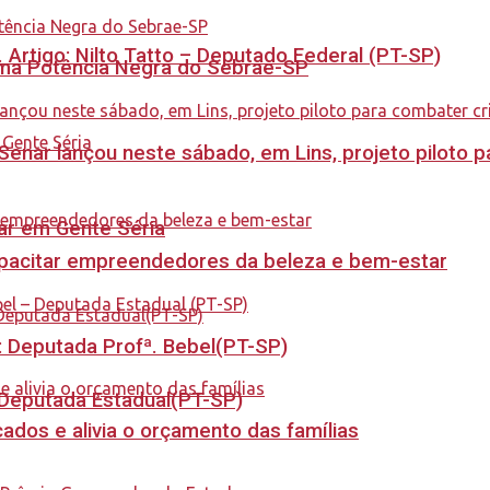
. Artigo: Nilto Tatto – Deputado Federal (PT-SP)
rama Potência Negra do Sebrae-SP
enar lançou neste sábado, em Lins, projeto piloto p
tar em Gente Séria
capacitar empreendedores da beleza e bem-estar
o: Deputada Profª. Bebel(PT-SP)
- Deputada Estadual(PT-SP)
dos e alivia o orçamento das famílias