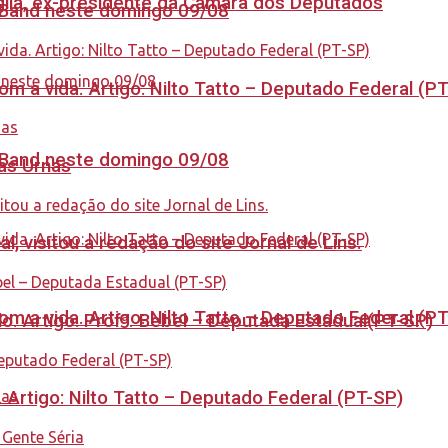
aglia, ex-presidente da Câmara dos Deputados
a Band neste domingo 09/08
 a vida. Artigo: Nilto Tatto – Deputado Federal (P
a Band neste domingo 09/08
nas Urnas
 visitou a redação do site Jornal de Lins.
 a vida. Artigo: Nilto Tatto – Deputado Federal (P
. Artigo: Profª. Bebel – Deputada Estadual(PT-SP)
. Artigo: Nilto Tatto – Deputado Federal (PT-SP)