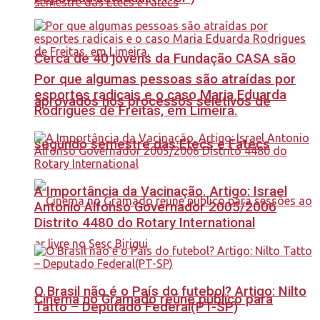
Cerca de 40 jovens da Fundação CASA são
Por que algumas pessoas são atraídas por
esportes radicais e o caso Maria Eduarda
aprovados nos processos seletivos de
Rodrigues de Freitas, em Limeira.
segundo semestre das Etecs e Fatecs
A Importância da Vacinação. Artigo: Israel
Antonio Alfonso Governador 2005/2006
Distrito 4480 do Rotary International
O Brasil não é o País do futebol? Artigo: Nilto
Cinema no Gramado reúne público para
Tatto – Deputado Federal(PT-SP)