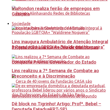
ViaRondon realiza feirão de empregos em
Guaiçara
Sociedade
Lins inaugura Ambulatório de Atenção Integral
à População LGBTQIA+ “Waldirene Nogueira”
Projeto Alinhavando Redes de Bibliotecas
conquista Prêmio Governador do Estado
Lins realizou a 7ª Semana de Combate ao
Preconceito e à Discriminação
Dê block no Tigrinho! Artigo: Profª. Bebel –
Deputada Estadual(PT-SP)