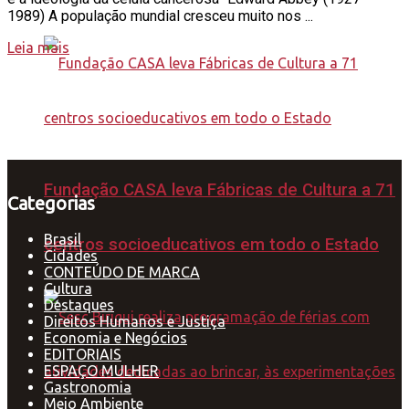
1989) A população mundial cresceu muito nos ...
Leia mais
Fundação CASA leva Fábricas de Cultura a 71
Categorias
Brasil
centros socioeducativos em todo o Estado
Cidades
CONTEÚDO DE MARCA
Cultura
Destaques
Direitos Humanos e Justiça
Economia e Negócios
EDITORIAIS
ESPAÇO MULHER
Gastronomia
Meio Ambiente