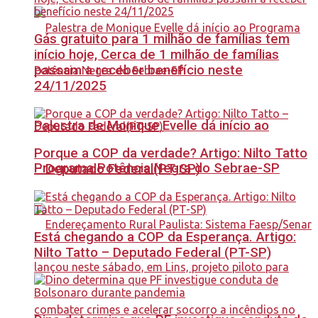
Gás gratuito para 1 milhão de famílias tem
início hoje, Cerca de 1 milhão de famílias
passam a receber benefício neste
24/11/2025
Palestra de Monique Evelle dá início ao
Porque a COP da verdade? Artigo: Nilto Tatto
Programa Potência Negra do Sebrae-SP
– Deputado Federal(PT-SP)
Está chegando a COP da Esperança. Artigo:
Nilto Tatto – Deputado Federal (PT-SP)