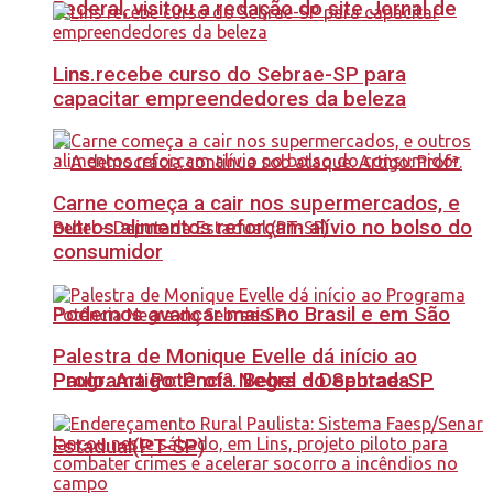
Federal, visitou a redação do site Jornal de
Lins recebe curso do Sebrae-SP para
Lins.
capacitar empreendedores da beleza
Carne começa a cair nos supermercados, e
outros alimentos reforçam alívio no bolso do
consumidor
Podemos avançar mais no Brasil e em São
Palestra de Monique Evelle dá início ao
Paulo. Artigo: Profª. Bebel – Deputada
Programa Potência Negra do Sebrae-SP
Estadual(PT-SP)