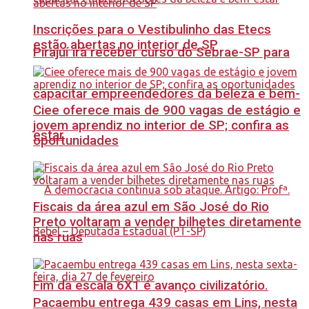
Inscrições para o Vestibulinho das Etecs
estão abertas no interior de SP
Pirajuí irá receber curso do Sebrae-SP para
capacitar empreendedores da beleza e bem-
Ciee oferece mais de 900 vagas de estágio e
jovem aprendiz no interior de SP; confira as
estar
oportunidades
Fiscais da área azul em São José do Rio
Preto voltaram a vender bilhetes diretamente
nas ruas
Fim da escala 6X1 é avanço civilizatório.
Pacaembu entrega 439 casas em Lins, nesta