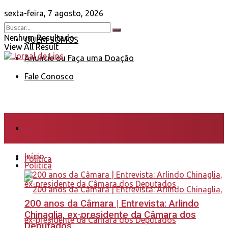
sexta-feira, 7 agosto, 2026
Nenhum Resultado
QUEM SOMOS
View All Result
Anuncie ou Faça uma Doação
Fale Conosco
Início
Início
Política
Política
200 anos da Câmara | Entrevista: Arlindo
Chinaglia, ex-presidente da Câmara dos
Deputados