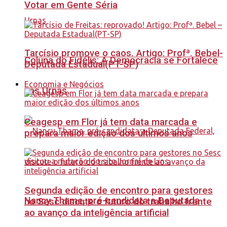
Votar em Gente Séria
Tarcísio promove o caos. Artigo: Profª. Bebel-
Coluna do Fidélis: A Democracia se Fortalece
Deputada Estadual(PT-SP)
Economia e Negócios
nas Urnas
Ceagesp em Flor já tem data marcada e
prepara maior edição dos últimos anos
Segunda edição de encontro para gestores
Nancy Thame, pré-candidata a Deputada
no Sesc discute o futuro do trabalho frente
ao avanço da inteligência artificial