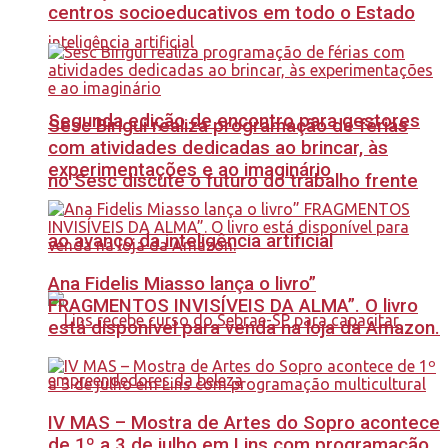
centros socioeducativos em todo o Estado
Segunda edição de encontro para gestores
Sesc Birigui realiza programação de férias
com atividades dedicadas ao brincar, às
experimentações e ao imaginário
no Sesc discute o futuro do trabalho frente
ao avanço da inteligência artificial
Ana Fidelis Miasso lança o livro”
FRAGMENTOS INVISÍVEIS DA ALMA”. O livro
está disponível para venda na loja da Amazon.
IV MAS – Mostra de Artes do Sopro acontece
de 1º a 3 de julho em Lins com programação