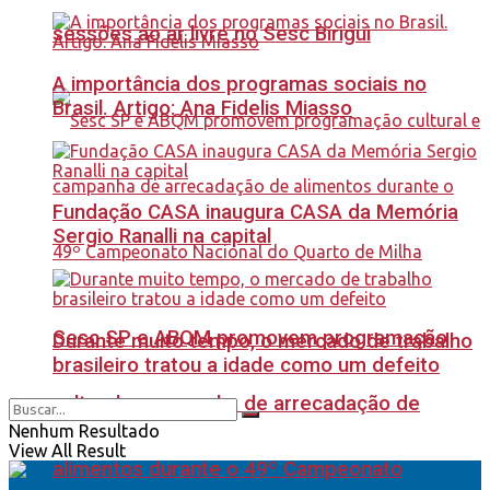
sessões ao ar livre no Sesc Birigui
A importância dos programas sociais no
Brasil. Artigo: Ana Fidelis Miasso
Fundação CASA inaugura CASA da Memória
Sergio Ranalli na capital
Sesc SP e ABQM promovem programação
Durante muito tempo, o mercado de trabalho
brasileiro tratou a idade como um defeito
cultural e campanha de arrecadação de
Nenhum Resultado
View All Result
alimentos durante o 49º Campeonato