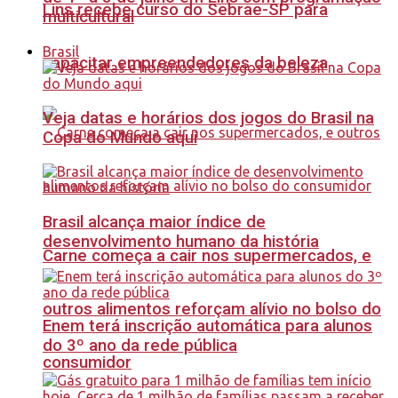
Lins recebe curso do Sebrae-SP para
multicultural
Brasil
capacitar empreendedores da beleza
Veja datas e horários dos jogos do Brasil na
Copa do Mundo aqui
Brasil alcança maior índice de
desenvolvimento humano da história
Carne começa a cair nos supermercados, e
outros alimentos reforçam alívio no bolso do
Enem terá inscrição automática para alunos
do 3º ano da rede pública
consumidor