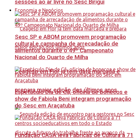
sessões ao ar livre no Sesc Birigui
Economia e Negócios
Sesc SP e ABQM promovem programação
cultural e campanha de arrecadação de
alimentos durante o 49º Campeonato
Nacional do Quarto de Milha
Ceagesp em Flor já tem data marcada e
prepara maior edição dos últimos anos
Espetáculo Dia de Cã, oficina de bonecos e
show de Fabiola Beni integram programação
do Sesc em Araçatuba
Fundação CASA leva Fábricas de Cultura a 71