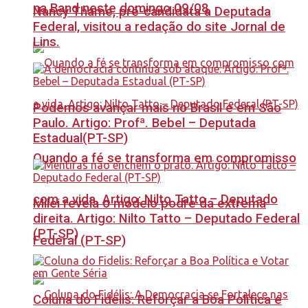
na Band neste domingo 09/08
Nancy Thame, pré-candidata a Deputada
Federal, visitou a redação do site Jornal de
Lins.
Podemos avançar mais no Brasil e em São
Paulo. Artigo: Profª. Bebel – Deputada
Estadual(PT-SP)
Quando a fé se transforma em compromisso
com a vida. Artigo: Nilto Tatto – Deputado
Milei revela o modelo podre da extrema
direita. Artigo: Nilto Tatto – Deputado Federal
(PT-SP)
Federal (PT-SP)
Coluna do Fidelis: Reforçar a Boa Política e