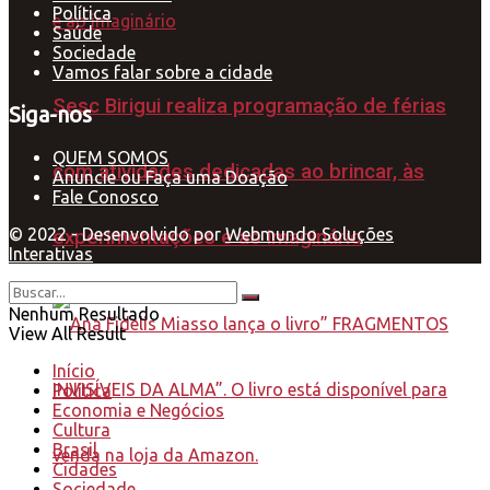
Política
Saúde
Sociedade
Vamos falar sobre a cidade
Sesc Birigui realiza programação de férias
Siga-nos
QUEM SOMOS
com atividades dedicadas ao brincar, às
Anuncie ou Faça uma Doação
Fale Conosco
© 2022 - Desenvolvido por
Webmundo Soluções
experimentações e ao imaginário
Interativas
Nenhum Resultado
View All Result
Início
Política
Economia e Negócios
Cultura
Brasil
Cidades
Sociedade