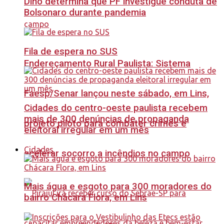
Dino determina que PF investigue conduta de
Bolsonaro durante pandemia
Fila de espera no SUS
Endereçamento Rural Paulista: Sistema
Faesp/Senar lançou neste sábado, em Lins,
Cidades do centro-oeste paulista recebem
mais de 300 denúncias de propaganda
projeto piloto para combater crimes e
eleitoral irregular em um mês
Cidades
acelerar socorro a incêndios no campo
Mais água e esgoto para 300 moradores do
bairro Chácara Flora, em Lins