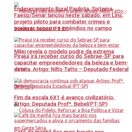
Endereçamento Rural Paulista: Sistema
Faesp/Senar lançou neste sábado, em Lins,
projeto piloto para combater crimes e
acelerar socorro a incêndios no campo
Milei revela o modelo podre da extrema
Pirajuí irá receber curso do Sebrae-SP para
capacitar empreendedores da beleza e bem-
estar
direita. Artigo: Nilto Tatto – Deputado Federal
(PT-SP)
Fim da escala 6X1 é avanço civilizatório.
Artigo: Deputada Profª. Bebel(PT-SP)