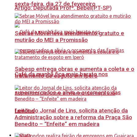
sexta-feira, dia 27 de fevereiro
Artigo: Deputada Profª. Bebel(PT-SP)
Sebrae Móvel leva atendimento gratuito e
mutirão do MEI a Promissão
Sabesp entrega obras e aumenta a coleta e o
Café da manhã fica mais barato nos
tratamento de esgoto em Iperó
supermercados e alivia o orçamento das
Leitor do Jornal de Lins, solicita atenção da
famílias
Administração sobre a reforma da Praça São
Benedito – “Enfeite” em madeira
Cultura