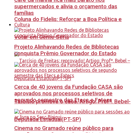
Café da manhã fica mais barato nos
supermercados e alivia o orçamento das
famílias
Coluna do Fidelis: Reforçar a Boa Política e
Cultura
Votar em Gente Séria
Projeto Alinhavando Redes de Bibliotecas
conquista Prêmio Governador do Estado
Cerca de 40 jovens da Fundação CASA são
aprovados nos processos seletivos de
segundo semestre das Etecs e Fatecs
Tarcísio promove o caos. Artigo: Profª. Bebel-
Deputada Estadual(PT-SP)
Cinema no Gramado reúne público para