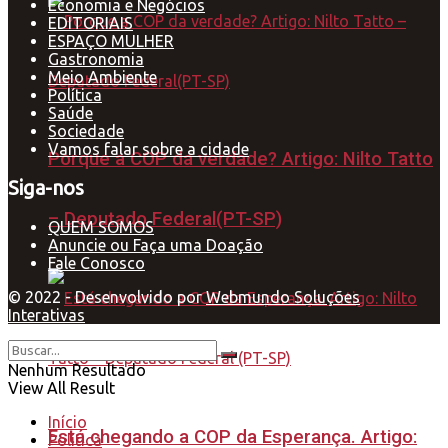
Economia e Negócios
EDITORIAIS
ESPAÇO MULHER
Gastronomia
Meio Ambiente
Política
Saúde
Sociedade
Vamos falar sobre a cidade
Porque a COP da verdade? Artigo: Nilto Tatto
Siga-nos
– Deputado Federal(PT-SP)
QUEM SOMOS
Anuncie ou Faça uma Doação
Fale Conosco
© 2022 - Desenvolvido por
Webmundo Soluções
Interativas
Nenhum Resultado
View All Result
Início
Está chegando a COP da Esperança. Artigo:
Política