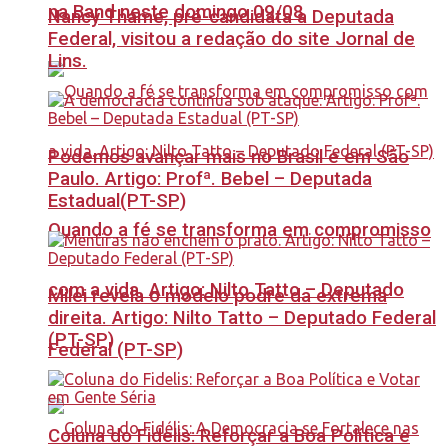
na Band neste domingo 09/08
Nancy Thame, pré-candidata a Deputada
Federal, visitou a redação do site Jornal de
Lins.
Podemos avançar mais no Brasil e em São
Paulo. Artigo: Profª. Bebel – Deputada
Estadual(PT-SP)
Quando a fé se transforma em compromisso
com a vida. Artigo: Nilto Tatto – Deputado
Milei revela o modelo podre da extrema
direita. Artigo: Nilto Tatto – Deputado Federal
(PT-SP)
Federal (PT-SP)
Coluna do Fidelis: Reforçar a Boa Política e