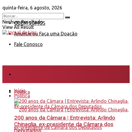
quinta-feira, 6 agosto, 2026
Nenhum Resultado
QUEM SOMOS
View All Result
Anuncie ou Faça uma Doação
Fale Conosco
Início
Início
Política
Política
200 anos da Câmara | Entrevista: Arlindo
Chinaglia, ex-presidente da Câmara dos
Deputados