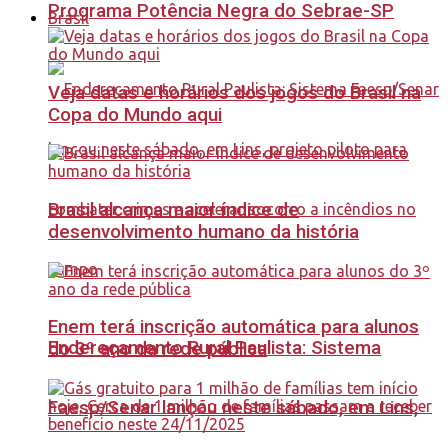
Programa Potência Negra do Sebrae-SP
Brasil
Veja datas e horários dos jogos do Brasil na
Copa do Mundo aqui
Brasil alcança maior índice de
desenvolvimento humano da história
Enem terá inscrição automática para alunos
Endereçamento Rural Paulista: Sistema
do 3º ano da rede pública
Faesp/Senar lançou neste sábado, em Lins,