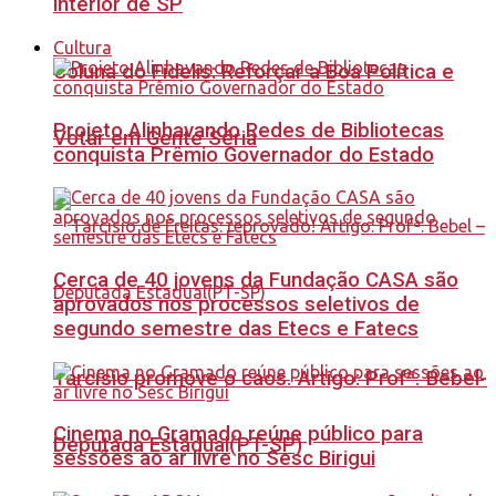
interior de SP
Cultura
Coluna do Fidelis: Reforçar a Boa Política e
Projeto Alinhavando Redes de Bibliotecas
Votar em Gente Séria
conquista Prêmio Governador do Estado
Cerca de 40 jovens da Fundação CASA são
aprovados nos processos seletivos de
segundo semestre das Etecs e Fatecs
Tarcísio promove o caos. Artigo: Profª. Bebel-
Cinema no Gramado reúne público para
Deputada Estadual(PT-SP)
sessões ao ar livre no Sesc Birigui