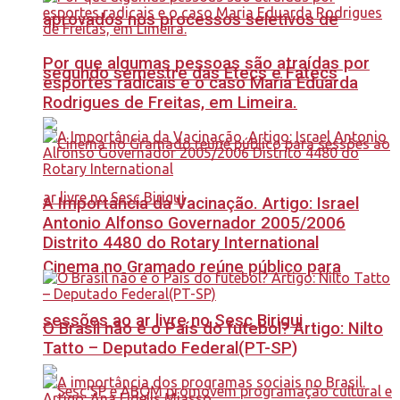
aprovados nos processos seletivos de
Por que algumas pessoas são atraídas por
segundo semestre das Etecs e Fatecs
esportes radicais e o caso Maria Eduarda
Rodrigues de Freitas, em Limeira.
A Importância da Vacinação. Artigo: Israel
Antonio Alfonso Governador 2005/2006
Distrito 4480 do Rotary International
Cinema no Gramado reúne público para
sessões ao ar livre no Sesc Birigui
O Brasil não é o País do futebol? Artigo: Nilto
Tatto – Deputado Federal(PT-SP)