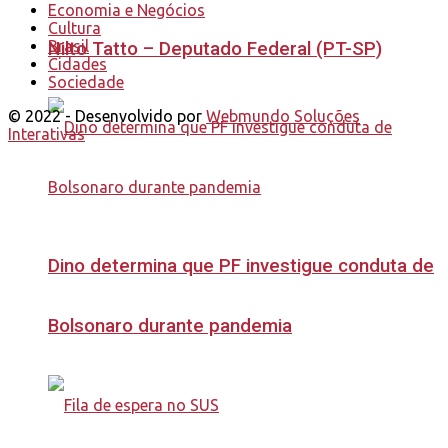
Economia e Negócios
Cultura
Brasil
Nilto Tatto – Deputado Federal (PT-SP)
Cidades
Sociedade
© 2022 - Desenvolvido por
Webmundo Soluções
Interativas
Dino determina que PF investigue conduta de
Bolsonaro durante pandemia