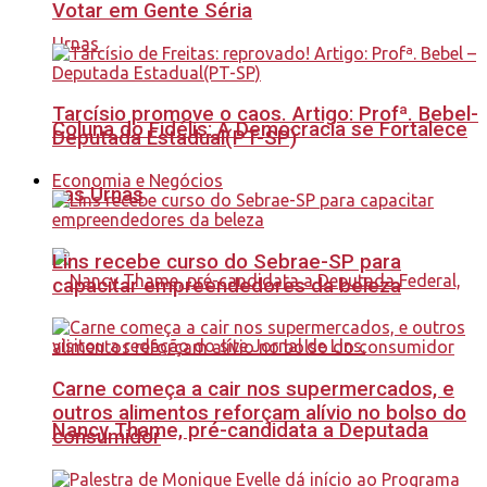
Votar em Gente Séria
Tarcísio promove o caos. Artigo: Profª. Bebel-
Coluna do Fidélis: A Democracia se Fortalece
Deputada Estadual(PT-SP)
Economia e Negócios
nas Urnas
Lins recebe curso do Sebrae-SP para
capacitar empreendedores da beleza
Carne começa a cair nos supermercados, e
outros alimentos reforçam alívio no bolso do
Nancy Thame, pré-candidata a Deputada
consumidor