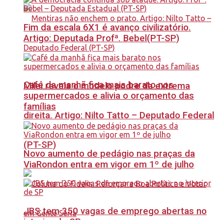
Fim da escala 6X1 é avanço civilizatório.
Artigo: Deputada Profª. Bebel(PT-SP)
Café da manhã fica mais barato nos
Milei revela o modelo podre da extrema
supermercados e alivia o orçamento das
famílias
direita. Artigo: Nilto Tatto – Deputado Federal
(PT-SP)
Novo aumento de pedágio nas praças da
ViaRondon entra em vigor em 1º de julho
JBS tem 350 vagas de emprego abertas no