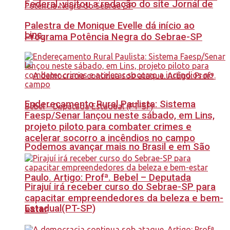
Federal, visitou a redação do site Jornal de
Palestra de Monique Evelle dá início ao
Lins.
Programa Potência Negra do Sebrae-SP
Endereçamento Rural Paulista: Sistema
Faesp/Senar lançou neste sábado, em Lins,
projeto piloto para combater crimes e
acelerar socorro a incêndios no campo
Podemos avançar mais no Brasil e em São
Paulo. Artigo: Profª. Bebel – Deputada
Pirajuí irá receber curso do Sebrae-SP para
capacitar empreendedores da beleza e bem-
Estadual(PT-SP)
estar