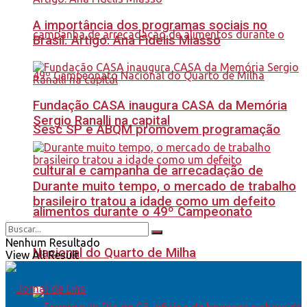
A importância dos programas sociais no
Brasil. Artigo: Ana Fidelis Miasso
Fundação CASA inaugura CASA da Memória
Sergio Ranalli na capital
Sesc SP e ABQM promovem programação
cultural e campanha de arrecadação de
Durante muito tempo, o mercado de trabalho
brasileiro tratou a idade como um defeito
alimentos durante o 49º Campeonato
Nenhum Resultado
Nacional do Quarto de Milha
View All Result