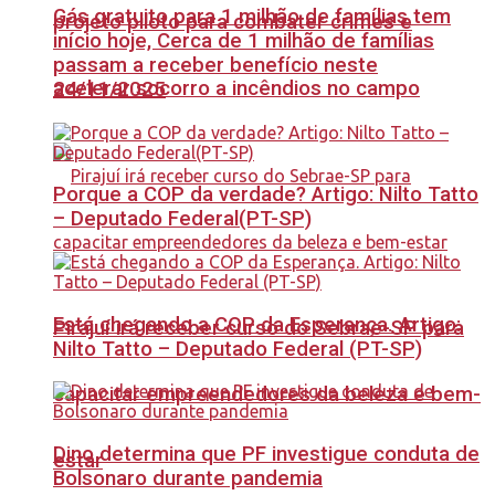
Gás gratuito para 1 milhão de famílias tem
projeto piloto para combater crimes e
início hoje, Cerca de 1 milhão de famílias
passam a receber benefício neste
acelerar socorro a incêndios no campo
24/11/2025
Porque a COP da verdade? Artigo: Nilto Tatto
– Deputado Federal(PT-SP)
Está chegando a COP da Esperança. Artigo:
Pirajuí irá receber curso do Sebrae-SP para
Nilto Tatto – Deputado Federal (PT-SP)
capacitar empreendedores da beleza e bem-
Dino determina que PF investigue conduta de
estar
Bolsonaro durante pandemia