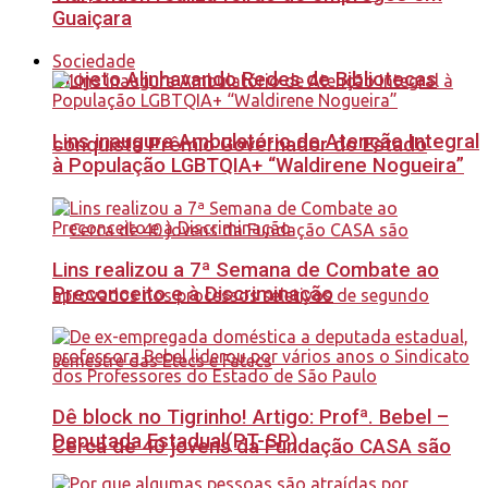
Guaiçara
Sociedade
Projeto Alinhavando Redes de Bibliotecas
Lins inaugura Ambulatório de Atenção Integral
conquista Prêmio Governador do Estado
à População LGBTQIA+ “Waldirene Nogueira”
Lins realizou a 7ª Semana de Combate ao
Preconceito e à Discriminação
Dê block no Tigrinho! Artigo: Profª. Bebel –
Deputada Estadual(PT-SP)
Cerca de 40 jovens da Fundação CASA são