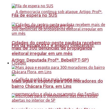
Fila de espera no SUS
Cidades do centro-oeste paulista recebem
Fim da escala 6X1 é avanço civilizatório.
mais de 300 denúncias de propaganda
eleitoral irregular em um mês
Artigo: Deputada Profª. Bebel(PT-SP)
Cidades
Mais água e esgoto para 300 moradores do
bairro Chácara Flora, em Lins