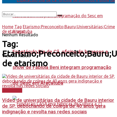
Home
Tag
Etarismo;Preconceito;Bauru;Universitárias;Crime
de etarismo
Nenhum Resultado
Tag:
Etarismo;Preconceito;Bauru;Un
Espetáculo Dia de Cã, oficina de bonecos e
View All Result
de etarismo
show de Fabiola Beni integram programação
do Sesc em Araçatuba
Destaques
Vídeo de universitárias da cidade de Bauru interior
de SP, debochando de colega de 40 anos gera
indignação e revolta nas redes sociais