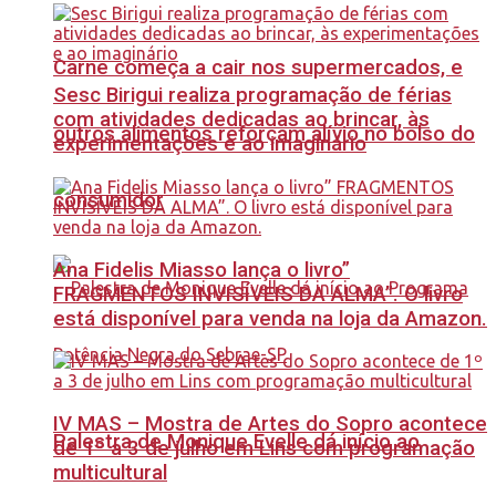
Carne começa a cair nos supermercados, e
Sesc Birigui realiza programação de férias
com atividades dedicadas ao brincar, às
outros alimentos reforçam alívio no bolso do
experimentações e ao imaginário
consumidor
Ana Fidelis Miasso lança o livro”
FRAGMENTOS INVISÍVEIS DA ALMA”. O livro
está disponível para venda na loja da Amazon.
IV MAS – Mostra de Artes do Sopro acontece
Palestra de Monique Evelle dá início ao
de 1º a 3 de julho em Lins com programação
multicultural