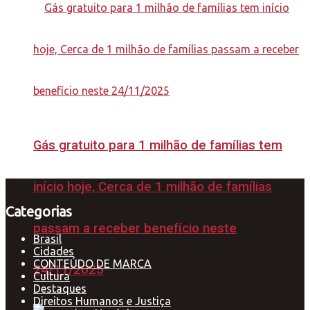
Gás gratuito para 1 milhão de famílias tem
início hoje, Cerca de 1 milhão de famílias
Categorias
passam a receber benefício neste
Brasil
Cidades
CONTEÚDO DE MARCA
24/11/2025
Cultura
Destaques
Direitos Humanos e Justiça