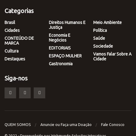
Categorias
Brasil
Direitos Humanos E
Meio Ambiente
Justiça
Cidades
Política
Economia E
CONTEÚDO DE
Saúde
Negócios
MARCA
Sociedade
EDITORIAIS
Cultura
Vamos Falar Sobre A
ESPAÇO MULHER
Destaques
Cidade
Gastronomia
Siga-nos
QUEM SOMOS
Anuncie ou Faça uma Doação
Fale Conosco
© 2022 - Desenvolvido por
Webmundo Soluções Interativas