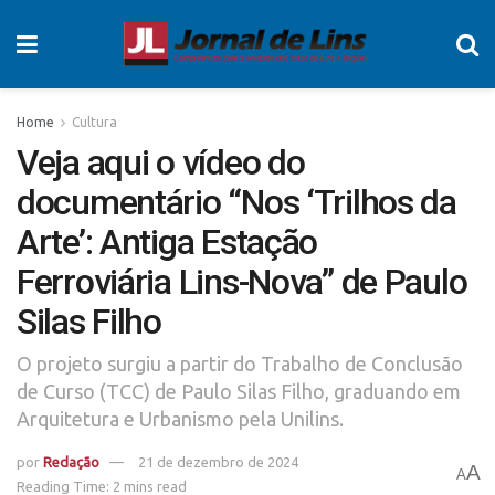
Home
Cultura
Veja aqui o vídeo do
documentário “Nos ‘Trilhos da
Arte’: Antiga Estação
Ferroviária Lins-Nova” de Paulo
Silas Filho
O projeto surgiu a partir do Trabalho de Conclusão
de Curso (TCC) de Paulo Silas Filho, graduando em
Arquitetura e Urbanismo pela Unilins.
por
Redação
21 de dezembro de 2024
A
A
Reading Time: 2 mins read