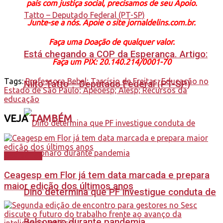
país com justiça social, precisamos de seu Apoio.
Junte-se a nós. Apoie o site jornaldelins.com.br.
Faça uma Doação de qualquer valor.
Está chegando a COP da Esperança. Artigo:
Faça um PIX: 20.140.214/0001-70
Tags:
Professora Bebel; Tarcísio de Freitas; Educação no
Nilto Tatto – Deputado Federal (PT-SP)
Estado de São Paulo; Apeoesp; Alesp; Recursos da
educação
VEJA
TAMBÉM
Destaques
Ceagesp em Flor já tem data marcada e prepara
maior edição dos últimos anos
Dino determina que PF investigue conduta de
Bolsonaro durante pandemia