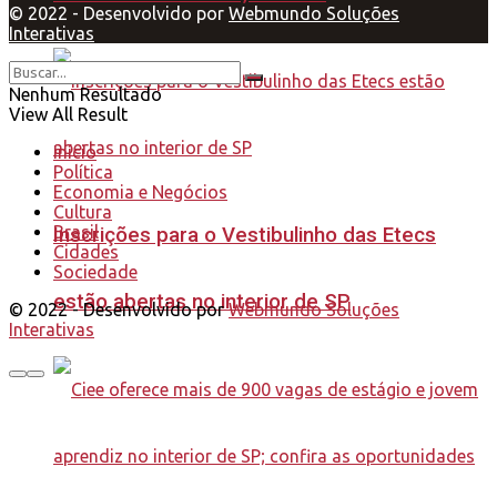
© 2022 - Desenvolvido por
Webmundo Soluções
Interativas
Nenhum Resultado
View All Result
Início
Política
Economia e Negócios
Cultura
Brasil
Inscrições para o Vestibulinho das Etecs
Cidades
Sociedade
estão abertas no interior de SP
© 2022 - Desenvolvido por
Webmundo Soluções
Interativas