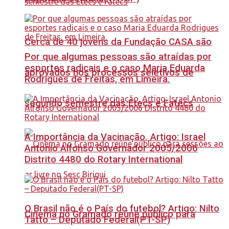
Cerca de 40 jovens da Fundação CASA são
Por que algumas pessoas são atraídas por
esportes radicais e o caso Maria Eduarda
aprovados nos processos seletivos de
Rodrigues de Freitas, em Limeira.
segundo semestre das Etecs e Fatecs
A Importância da Vacinação. Artigo: Israel
Antonio Alfonso Governador 2005/2006
Distrito 4480 do Rotary International
O Brasil não é o País do futebol? Artigo: Nilto
Cinema no Gramado reúne público para
Tatto – Deputado Federal(PT-SP)