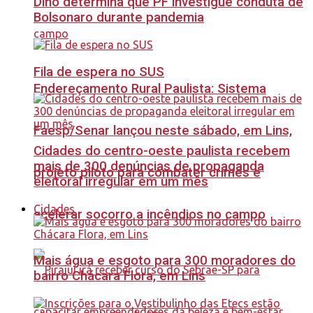
Dino determina que PF investigue conduta de
Bolsonaro durante pandemia
Fila de espera no SUS
Endereçamento Rural Paulista: Sistema
Faesp/Senar lançou neste sábado, em Lins,
Cidades do centro-oeste paulista recebem
mais de 300 denúncias de propaganda
projeto piloto para combater crimes e
eleitoral irregular em um mês
Cidades
acelerar socorro a incêndios no campo
Mais água e esgoto para 300 moradores do
bairro Chácara Flora, em Lins