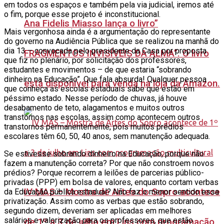
em todos os espaços e também pela via judicial, iremos até
o fim, porque esse projeto é inconstitucional.
Ana Fidelis Miasso lança o livro”
Mais vergonhosa ainda é a argumentação do representante
do governo na Audiência Pública que se realizou na manhã do
dia 13 – convocada pelo presidente da Casa por proposta
FRAGMENTOS INVISÍVEIS DA ALMA”. O livro
que fiz no plenário, por solicitação dos professores,
estudantes e movimentos – de que estaria “sobrando
dinheiro na Educação”. Que fala absurda! Qualquer pessoa
está disponível para venda na loja da Amazon.
que conheça as escolas estaduais sabe que estão em
péssimo estado. Nesse período de chuvas, já houve
desabamento de teto, alagamentos e muitos outros
transtornos nas escolas, assim como acontecem outros
transtornos permanentemente, pois muitos prédios
escolares têm 60, 50, 40 anos, sem manutenção adequada.
Se estivesse sobrando dinheiro na Educação, porque não
fazem a manutenção correta? Por que não constroem novos
prédios? Porque recorrem a leilões de parcerias público-
privadas (PPP) em bolsa de valores, enquanto cortam verbas
IV MAS – Mostra de Artes do Sopro acontece
da Educação pública estadual? Não faz o menor sentido essa
privatização. Assim como as verbas que estão sobrando,
segundo dizem, deveriam ser aplicadas em melhores
salários e valorização para os professores, que estão
de 1º a 3 de julho em Lins com programação