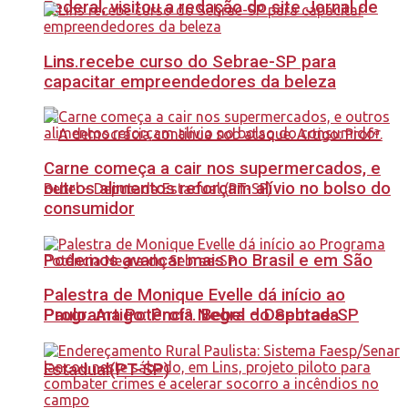
Federal, visitou a redação do site Jornal de
Lins recebe curso do Sebrae-SP para
Lins.
capacitar empreendedores da beleza
Carne começa a cair nos supermercados, e
outros alimentos reforçam alívio no bolso do
consumidor
Podemos avançar mais no Brasil e em São
Palestra de Monique Evelle dá início ao
Paulo. Artigo: Profª. Bebel – Deputada
Programa Potência Negra do Sebrae-SP
Estadual(PT-SP)