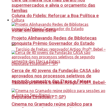
Café da manhã fica mais barato nos
supermercados e alivia o orçamento das
famílias
Coluna do Fidelis: Reforçar a Boa Política e
Cultura
Votar em Gente Séria
Projeto Alinhavando Redes de Bibliotecas
conquista Prêmio Governador do Estado
Cerca de 40 jovens da Fundação CASA são
aprovados nos processos seletivos de
segundo semestre das Etecs e Fatecs
Tarcísio promove o caos. Artigo: Profª. Bebel-
Deputada Estadual(PT-SP)
Cinema no Gramado reúne público para