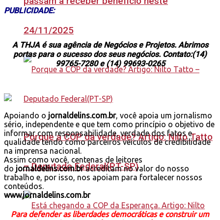
passam a receber benefício neste
PUBLICIDADE:
24/11/2025
A THJA é sua agência de Negócios e Projetos. Abrimos
portas para o sucesso dos seus negócios. Contato:(14)
99765-7280 e (14) 99693-0265
Apoiando o
jornaldelins.com.br
, você apoia um jornalismo
sério, independente e que tem como princípio o objetivo de
informar com responsabilidade, verdade dos fatos e
Porque a COP da verdade? Artigo: Nilto Tatto
qualidade tendo como parceiros veículos de credibilidade
na imprensa nacional.
Assim como você, centenas de leitores
– Deputado Federal(PT-SP)
do
jornaldelins.com.br
acreditam no valor do nosso
trabalho e, por isso, nos apoiam para fortalecer nossos
conteúdos.
www.jornaldelins.com.br
Para defender as liberdades democráticas e construir um