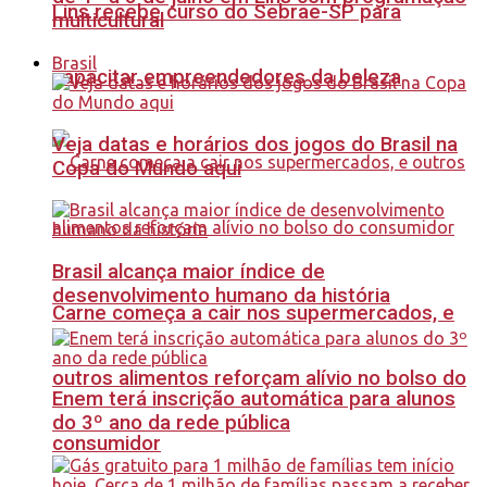
Lins recebe curso do Sebrae-SP para
multicultural
Brasil
capacitar empreendedores da beleza
Veja datas e horários dos jogos do Brasil na
Copa do Mundo aqui
Brasil alcança maior índice de
desenvolvimento humano da história
Carne começa a cair nos supermercados, e
outros alimentos reforçam alívio no bolso do
Enem terá inscrição automática para alunos
do 3º ano da rede pública
consumidor