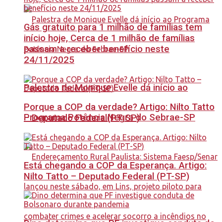
Gás gratuito para 1 milhão de famílias tem
início hoje, Cerca de 1 milhão de famílias
passam a receber benefício neste
24/11/2025
Palestra de Monique Evelle dá início ao
Porque a COP da verdade? Artigo: Nilto Tatto
Programa Potência Negra do Sebrae-SP
– Deputado Federal(PT-SP)
Está chegando a COP da Esperança. Artigo:
Nilto Tatto – Deputado Federal (PT-SP)