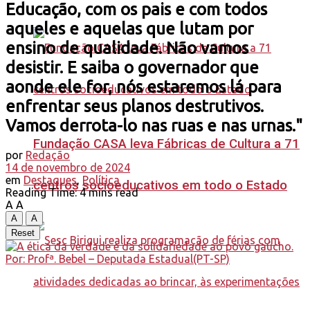
Educação, com os pais e com todos
aqueles e aquelas que lutam por
ensino de qualidade. Não vamos
desistir. E saiba o governador que
aonde ele for, nós estaremos lá para
enfrentar seus planos destrutivos.
Vamos derrota-lo nas ruas e nas urnas."
Fundação CASA leva Fábricas de Cultura a 71
por
Redação
14 de novembro de 2024
em
Destaques
,
Política
centros socioeducativos em todo o Estado
Reading Time: 4 mins read
A
A
A
A
Reset