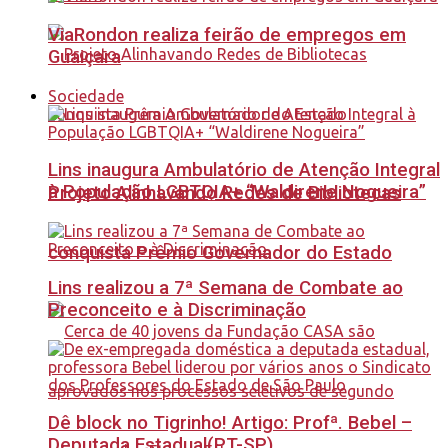
ViaRondon realiza feirão de empregos em
Guaiçara
Sociedade
Lins inaugura Ambulatório de Atenção Integral
à População LGBTQIA+ “Waldirene Nogueira”
Projeto Alinhavando Redes de Bibliotecas
conquista Prêmio Governador do Estado
Lins realizou a 7ª Semana de Combate ao
Preconceito e à Discriminação
Dê block no Tigrinho! Artigo: Profª. Bebel –
Deputada Estadual(PT-SP)