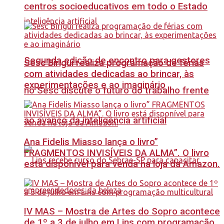
centros socioeducativos em todo o Estado
Segunda edição de encontro para gestores
Sesc Birigui realiza programação de férias
com atividades dedicadas ao brincar, às
experimentações e ao imaginário
no Sesc discute o futuro do trabalho frente
ao avanço da inteligência artificial
Ana Fidelis Miasso lança o livro”
FRAGMENTOS INVISÍVEIS DA ALMA”. O livro
está disponível para venda na loja da Amazon.
IV MAS – Mostra de Artes do Sopro acontece
de 1º a 3 de julho em Lins com programação