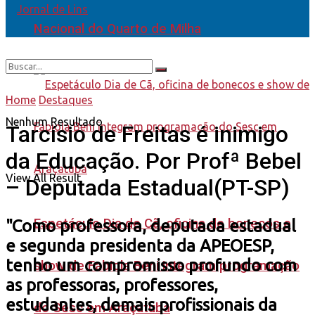
Nacional do Quarto de Milha
Home
Destaques
Nenhum Resultado
Tarcísio de Freitas é inimigo
da Educação. Por Profª Bebel
View All Result
– Deputada Estadual(PT-SP)
Espetáculo Dia de Cã, oficina de bonecos e
"Como professora, deputada estadual
e segunda presidenta da APEOESP,
tenho um compromisso profundo com
show de Fabiola Beni integram programação
as professoras, professores,
estudantes, demais profissionais da
do Sesc em Araçatuba