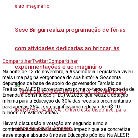
Sesc Birigui realiza programação de férias
com atividades dedicadas ao brincar, às
Compartilhar
Twittar
Compartilhar
experimentações e ao imaginário
Na noite de 13 de novembro, a Assembleia Legislativa viveu
mais uma página vergonhosa de sua história. Sessenta
deputados da base de apoio do governador Tarcísio de
Freitas na ALESP aprovaram em primeiro turno a Proposta de
Emenda à Constituição (PEC) 9/2023, que reduz a dotação
mínima para a Educação de 30% das receitas orçamentárias
para apenas 25%. Isso significa uma redução de R$ 10
bilhões em valores atuais.
Haverá discussão e votação em segundo turno e
continuaremos mobilizados para impedir que se concretize
esse ataque absurdo à nossa Educação pública. Na ALESP,