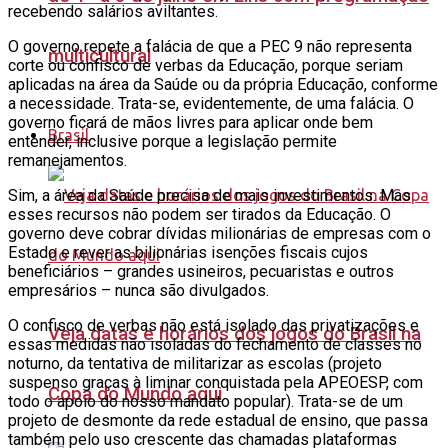
recebendo salários aviltantes.
O governo repete a falácia de que a PEC 9 não representa
multicultural
corte ou confisco de verbas da Educação, porque seriam
aplicadas na área da Saúde ou da própria Educação, conforme
a necessidade. Trata-se, evidentemente, de uma falácia. O
governo ficará de mãos livres para aplicar onde bem
Brasil
entender, inclusive porque a legislação permite
remanejamentos.
Sim, a área da Saúde precisa de mais investimentos. Mas
esses recursos não podem ser tirados da Educação. O
governo deve cobrar dívidas milionárias de empresas com o
Estado e rever as bilionárias isenções fiscais cujos
beneficiários – grandes usineiros, pecuaristas e outros
empresários – nunca são divulgados.
O confisco de verbas não está isolado das privatizações e
Veja datas e horários dos jogos do Brasil na
essas medidas não isoladas do fechamento de classes no
noturno, da tentativa de militarizar as escolas (projeto
suspenso graças à liminar conquistada pela APEOESP, com
Copa do Mundo aqui
todo o apoio do nosso mandato popular). Trata-se de um
projeto de desmonte da rede estadual de ensino, que passa
também pelo uso crescente das chamadas plataformas