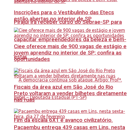
Inscrições para o Vestibulinho das Etecs
estão abertas no interior de SP
Pirajuí irá receber curso do Sebrae-SP para
capacitar empreendedores da beleza e bem-
Ciee oferece mais de 900 vagas de estágio e
jovem aprendiz no interior de SP; confira as
estar
oportunidades
Fiscais da área azul em São José do Rio
Preto voltaram a vender bilhetes diretamente
nas ruas
Fim da escala 6X1 é avanço civilizatório.
Pacaembu entrega 439 casas em Lins, nesta