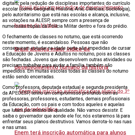
digitais, pela redução de disciplinas importantes do currículo
escolar (como Geografia, História, Arte, Ciências, Sociologia),
pelo autoritarismo que está nas escolas e alcança, inclusive,
as votações na ALESP, sempre com a presença de
numerosas tropas da Polícia Militar dentro e fora do prédio.
O fechamento de classes no noturno, que está ocorrendo
neste momento, é escandaloso. Pessoas que não
conseguiram estudar na idade certa são impedidas de cursar
Brasil alcança maior índice de
a Educação de Jovens e Adultos no noturno, pois as classes
são fechadas. Jovens que desenvolvem outras atividades ou
precisam trabalhar para ajudar a família, também são
desenvolvimento humano da história
impedidos. Em muitas escolas todas as classes do noturno
estão sendo encerradas.
Como professora, deputada estadual e segunda presidenta
da APEOESP, tenho um compromisso profundo com as
professoras, professores, estudantes, demais profissionais
da Educação, com os pais e com todos aqueles e aquelas
que lutam por ensino de qualidade. Não vamos desistir. E
saiba o governador que aonde ele for, nós estaremos lá para
enfrentar seus planos destrutivos. Vamos derrota-lo nas ruas
e nas urnas.
Enem terá inscrição automática para alunos