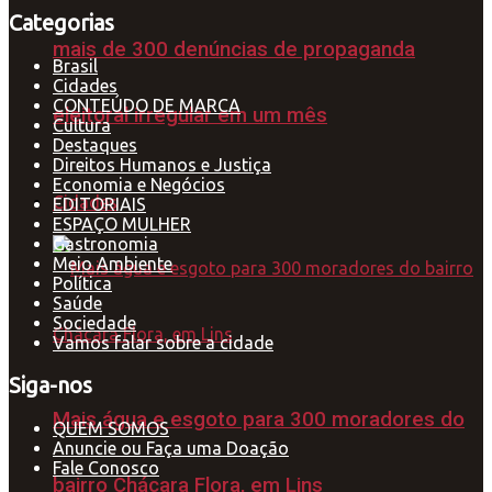
Categorias
mais de 300 denúncias de propaganda
Brasil
Cidades
CONTEÚDO DE MARCA
eleitoral irregular em um mês
Cultura
Destaques
Direitos Humanos e Justiça
Economia e Negócios
Cidades
EDITORIAIS
ESPAÇO MULHER
Gastronomia
Meio Ambiente
Política
Saúde
Sociedade
Vamos falar sobre a cidade
Siga-nos
Mais água e esgoto para 300 moradores do
QUEM SOMOS
Anuncie ou Faça uma Doação
Fale Conosco
bairro Chácara Flora, em Lins