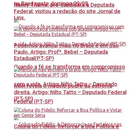
na Band neste domingo 09/08
Nancy Thame, pré-candidata a Deputada
Federal, visitou a redação do site Jornal de
Lins.
Podemos avançar mais no Brasil e em São
Paulo. Artigo: Profª. Bebel – Deputada
Estadual(PT-SP)
Quando a fé se transforma em compromisso
com a vida. Artigo: Nilto Tatto – Deputado
Milei revela o modelo podre da extrema
direita. Artigo: Nilto Tatto – Deputado Federal
(PT-SP)
Federal (PT-SP)
Coluna do Fidelis: Reforçar a Boa Política e