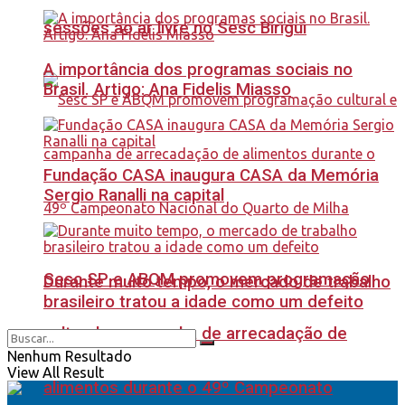
sessões ao ar livre no Sesc Birigui
A importância dos programas sociais no
Brasil. Artigo: Ana Fidelis Miasso
Fundação CASA inaugura CASA da Memória
Sergio Ranalli na capital
Sesc SP e ABQM promovem programação
Durante muito tempo, o mercado de trabalho
brasileiro tratou a idade como um defeito
cultural e campanha de arrecadação de
Nenhum Resultado
View All Result
alimentos durante o 49º Campeonato