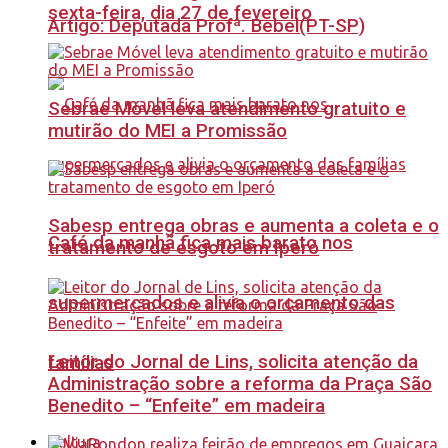
sexta-feira, dia 27 de fevereiro
Artigo: Deputada Profª. Bebel(PT-SP)
Sebrae Móvel leva atendimento gratuito e
mutirão do MEI a Promissão
Sabesp entrega obras e aumenta a coleta e o
Café da manhã fica mais barato nos
tratamento de esgoto em Iperó
supermercados e alivia o orçamento das
Leitor do Jornal de Lins, solicita atenção da
famílias
Administração sobre a reforma da Praça São
Benedito – “Enfeite” em madeira
Cultura