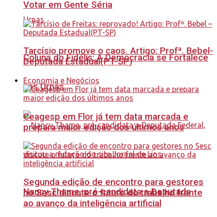
Votar em Gente Séria
Tarcísio promove o caos. Artigo: Profª. Bebel-
Coluna do Fidélis: A Democracia se Fortalece
Deputada Estadual(PT-SP)
Economia e Negócios
nas Urnas
Ceagesp em Flor já tem data marcada e
prepara maior edição dos últimos anos
Segunda edição de encontro para gestores
Nancy Thame, pré-candidata a Deputada
no Sesc discute o futuro do trabalho frente
ao avanço da inteligência artificial