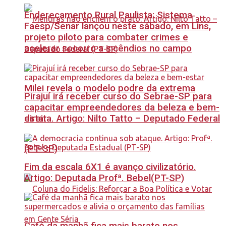
Endereçamento Rural Paulista: Sistema
Faesp/Senar lançou neste sábado, em Lins,
projeto piloto para combater crimes e
acelerar socorro a incêndios no campo
Milei revela o modelo podre da extrema
Pirajuí irá receber curso do Sebrae-SP para
capacitar empreendedores da beleza e bem-
estar
direita. Artigo: Nilto Tatto – Deputado Federal
(PT-SP)
Fim da escala 6X1 é avanço civilizatório.
Artigo: Deputada Profª. Bebel(PT-SP)