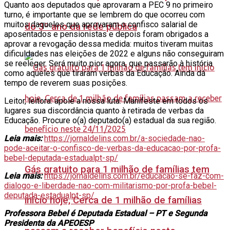
Quanto aos deputados que aprovaram a PEC 9 no primeiro
turno, é importante que se lembrem do que ocorreu com
muitos daqueles que aprovaram o confisco salarial de
do 3º ano da rede pública
aposentados e pensionistas e depois foram obrigados a
aprovar a revogação dessa medida: muitos tiveram muitas
dificuldades nas eleições de 2022 e alguns não conseguiram
se reeleger. Será muito pior agora, que passarão à história
como aqueles que tiraram verbas da Educação. Ainda dá
tempo de reverem suas posições.
Leitor, leitora: apoie a nossa luta. Manifeste em todos os
lugares sua discordância quanto à retirada de verbas da
Educação. Procure o(a) deputado(a) estadual da sua região.
Leia mais:
https://jornaldelins.com.br/a-sociedade-nao-
pode-aceitar-o-confisco-de-verbas-da-educacao-por-profa-
bebel-deputada-estadualpt-sp/
Gás gratuito para 1 milhão de famílias tem
Leia mais:
https://jornaldelins.com.br/educacao-se-faz-com-
dialogo-e-liberdade-nao-com-militarismo-por-profa-bebel-
deputada-estadualpt-sp/
início hoje, Cerca de 1 milhão de famílias
Professora Bebel é Deputada Estadual – PT e Segunda
Presidenta da APEOESP