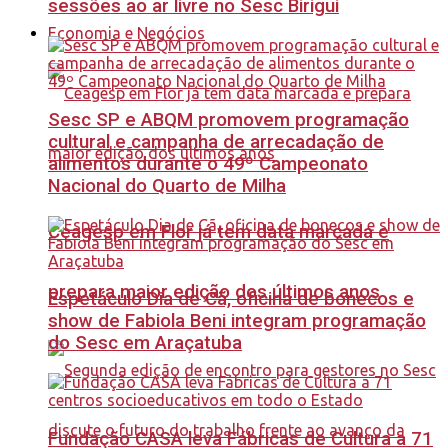
sessões ao ar livre no Sesc Birigui
Economia e Negócios
Sesc SP e ABQM promovem programação
cultural e campanha de arrecadação de
alimentos durante o 49º Campeonato
Nacional do Quarto de Milha
Ceagesp em Flor já tem data marcada e
prepara maior edição dos últimos anos
Espetáculo Dia de Cã, oficina de bonecos e
show de Fabiola Beni integram programação
do Sesc em Araçatuba
Fundação CASA leva Fábricas de Cultura a 71