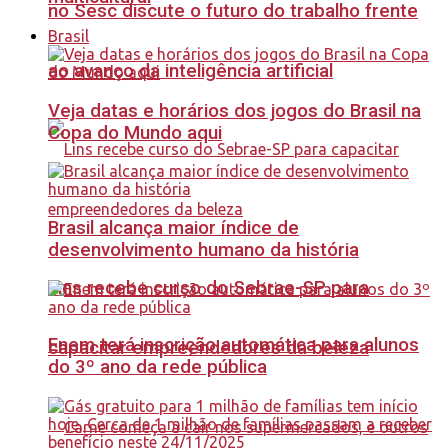
no Sesc discute o futuro do trabalho frente
Brasil
ao avanço da inteligência artificial
Veja datas e horários dos jogos do Brasil na
Copa do Mundo aqui
Brasil alcança maior índice de
desenvolvimento humano da história
Lins recebe curso do Sebrae-SP para
Enem terá inscrição automática para alunos
capacitar empreendedores da beleza
do 3º ano da rede pública