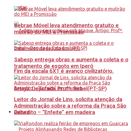
estar
Sebrae Móvel leva atendimento gratuito e
mutirão do MEI a Promissão
Sabesp entrega obras e aumenta a coleta e o
tratamento de esgoto em Iperó
Fim da escala 6X1 é avanço civilizatório.
Artigo: Deputada Profª. Bebel(PT-SP)
Leitor do Jornal de Lins, solicita atenção da
Administração sobre a reforma da Praça São
Benedito – “Enfeite” em madeira
Cultura