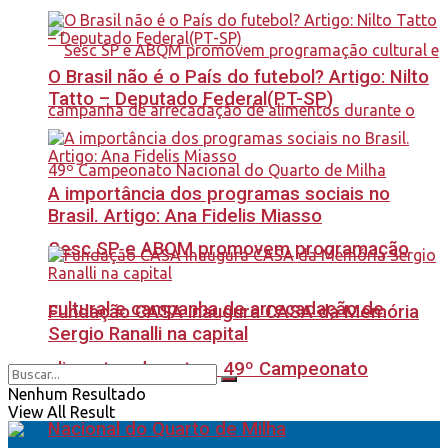
O Brasil não é o País do futebol? Artigo: Nilto
Tatto – Deputado Federal(PT-SP)
A importância dos programas sociais no
Brasil. Artigo: Ana Fidelis Miasso
Sesc SP e ABQM promovem programação
cultural e campanha de arrecadação de
Fundação CASA inaugura CASA da Memória
Sergio Ranalli na capital
alimentos durante o 49º Campeonato
Nenhum Resultado
View All Result
Nacional do Quarto de Milha