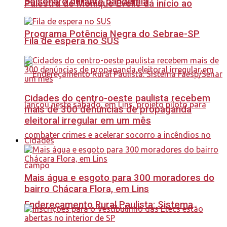
Bolsonaro durante pandemia
Palestra de Monique Evelle dá início ao
Programa Potência Negra do Sebrae-SP
Fila de espera no SUS
Cidades do centro-oeste paulista recebem
mais de 300 denúncias de propaganda
eleitoral irregular em um mês
Cidades
Mais água e esgoto para 300 moradores do
bairro Chácara Flora, em Lins
Endereçamento Rural Paulista: Sistema