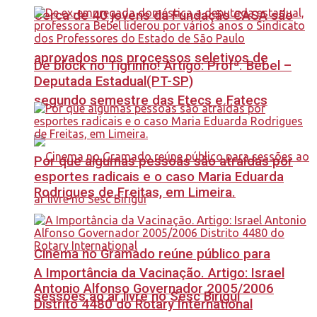
Cerca de 40 jovens da Fundação CASA são
aprovados nos processos seletivos de
Dê block no Tigrinho! Artigo: Profª. Bebel –
Deputada Estadual(PT-SP)
segundo semestre das Etecs e Fatecs
Por que algumas pessoas são atraídas por
esportes radicais e o caso Maria Eduarda
Rodrigues de Freitas, em Limeira.
Cinema no Gramado reúne público para
A Importância da Vacinação. Artigo: Israel
Antonio Alfonso Governador 2005/2006
sessões ao ar livre no Sesc Birigui
Distrito 4480 do Rotary International