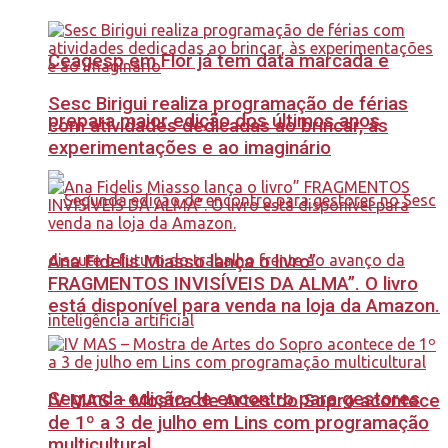
Ceagesp em Flor já tem data marcada e
Sesc Birigui realiza programação de férias
prepara maior edição dos últimos anos
com atividades dedicadas ao brincar, às
experimentações e ao imaginário
Ana Fidelis Miasso lança o livro”
FRAGMENTOS INVISÍVEIS DA ALMA”. O livro
está disponível para venda na loja da Amazon.
Segunda edição de encontro para gestores
IV MAS – Mostra de Artes do Sopro acontece
de 1º a 3 de julho em Lins com programação
multicultural