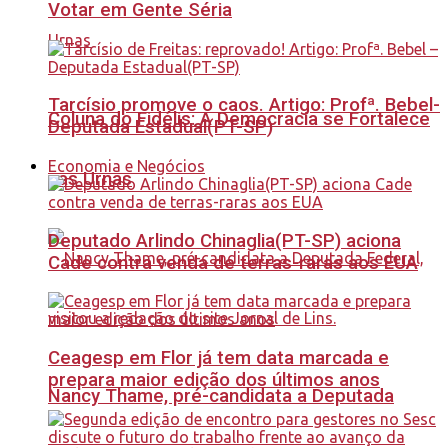
Votar em Gente Séria
Tarcísio promove o caos. Artigo: Profª. Bebel-
Coluna do Fidélis: A Democracia se Fortalece
Deputada Estadual(PT-SP)
Economia e Negócios
nas Urnas
Deputado Arlindo Chinaglia(PT-SP) aciona
Cade contra venda de terras-raras aos EUA
Ceagesp em Flor já tem data marcada e
prepara maior edição dos últimos anos
Nancy Thame, pré-candidata a Deputada