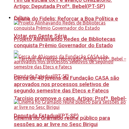
Fim da escala 6X1 é avanço civilizatório.
Artigo: Deputada Profª. Bebel(PT-SP)
Cultura
Coluna do Fidelis: Reforçar a Boa Política e
Votar em Gente Séria
Projeto Alinhavando Redes de Bibliotecas
conquista Prêmio Governador do Estado
Cerca de 40 jovens da Fundação CASA são
aprovados nos processos seletivos de
segundo semestre das Etecs e Fatecs
Tarcísio promove o caos. Artigo: Profª. Bebel-
Deputada Estadual(PT-SP)
Cinema no Gramado reúne público para
sessões ao ar livre no Sesc Birigui