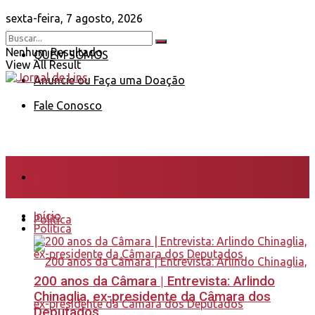
sexta-feira, 7 agosto, 2026
Nenhum Resultado
QUEM SOMOS
View All Result
Anuncie ou Faça uma Doação
Fale Conosco
Início
Início
Política
Política
200 anos da Câmara | Entrevista: Arlindo
Chinaglia, ex-presidente da Câmara dos
Deputados