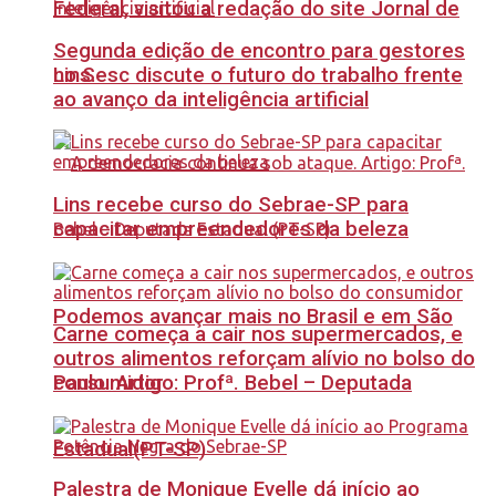
Federal, visitou a redação do site Jornal de
Segunda edição de encontro para gestores
no Sesc discute o futuro do trabalho frente
Lins.
ao avanço da inteligência artificial
Lins recebe curso do Sebrae-SP para
capacitar empreendedores da beleza
Podemos avançar mais no Brasil e em São
Carne começa a cair nos supermercados, e
outros alimentos reforçam alívio no bolso do
Paulo. Artigo: Profª. Bebel – Deputada
consumidor
Estadual(PT-SP)
Palestra de Monique Evelle dá início ao