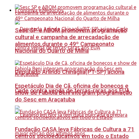
Economia e Negócios
Sesc SP e ABQM promovem programação
cultural e campanha de arrecadação de
alimentos durante o 49º Campeonato
Nacional do Quarto de Milha
Deputado Arlindo Chinaglia(PT-SP) aciona
Espetáculo Dia de Cã, oficina de bonecos e
Cade contra venda de terras-raras aos EUA
show de Fabiola Beni integram programação
do Sesc em Araçatuba
Fundação CASA leva Fábricas de Cultura a 71
centros socioeducativos em todo o Estado