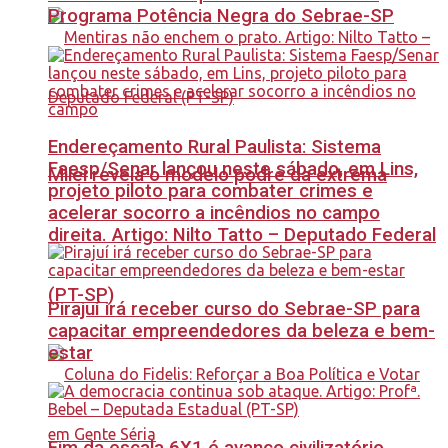
Programa Potência Negra do Sebrae-SP
Endereçamento Rural Paulista: Sistema
Faesp/Senar lançou neste sábado, em Lins,
Milei revela o modelo podre da extrema
projeto piloto para combater crimes e
acelerar socorro a incêndios no campo
direita. Artigo: Nilto Tatto – Deputado Federal
(PT-SP)
Pirajuí irá receber curso do Sebrae-SP para
capacitar empreendedores da beleza e bem-
estar