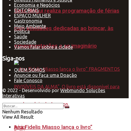
Economia e Negócios
EDITORIAIS
Sesc Birigui realiza programação de férias
ESPAÇO MULHER
Gastronomia
Meio Ambiente
com atividades dedicadas ao brincar, às
Política
Saúde
Sociedade
experimentações e ao imaginário
Vamos falar sobre a cidade
Siga-nos
QUEM SOMOS
Anuncie ou Faça uma Doação
Fale Conosco
© 2022 - Desenvolvido por
Webmundo Soluções
Interativas
Nenhum Resultado
View All Result
Ana Fidelis Miasso lança o livro”
Início