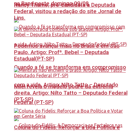
na Band neste domingo 09/08
Nancy Thame, pré-candidata a Deputada
Federal, visitou a redação do site Jornal de
Lins.
Podemos avançar mais no Brasil e em São
Paulo. Artigo: Profª. Bebel – Deputada
Estadual(PT-SP)
Quando a fé se transforma em compromisso
com a vida. Artigo: Nilto Tatto – Deputado
Milei revela o modelo podre da extrema
direita. Artigo: Nilto Tatto – Deputado Federal
(PT-SP)
Federal (PT-SP)
Coluna do Fidelis: Reforçar a Boa Política e