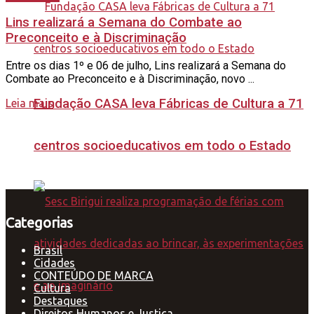
Lins realizará a Semana do Combate ao
Preconceito e à Discriminação
Entre os dias 1º e 06 de julho, Lins realizará a Semana do
Combate ao Preconceito e à Discriminação, novo ...
Fundação CASA leva Fábricas de Cultura a 71
Leia mais
centros socioeducativos em todo o Estado
Categorias
Brasil
Cidades
CONTEÚDO DE MARCA
Cultura
Destaques
Direitos Humanos e Justiça