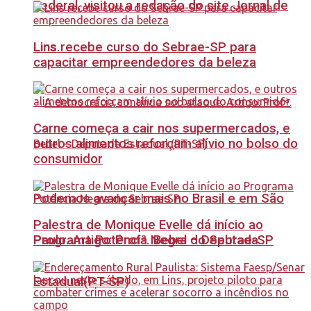
Federal, visitou a redação do site Jornal de
Lins recebe curso do Sebrae-SP para
Lins.
capacitar empreendedores da beleza
Carne começa a cair nos supermercados, e
outros alimentos reforçam alívio no bolso do
consumidor
Podemos avançar mais no Brasil e em São
Palestra de Monique Evelle dá início ao
Paulo. Artigo: Profª. Bebel – Deputada
Programa Potência Negra do Sebrae-SP
Estadual(PT-SP)