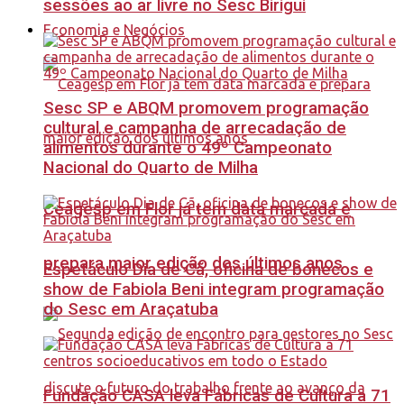
sessões ao ar livre no Sesc Birigui
Economia e Negócios
Sesc SP e ABQM promovem programação
cultural e campanha de arrecadação de
alimentos durante o 49º Campeonato
Nacional do Quarto de Milha
Ceagesp em Flor já tem data marcada e
prepara maior edição dos últimos anos
Espetáculo Dia de Cã, oficina de bonecos e
show de Fabiola Beni integram programação
do Sesc em Araçatuba
Fundação CASA leva Fábricas de Cultura a 71