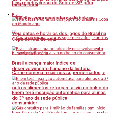
Lins recebe curso do Sebrae-SP para
multicultural
Brasil
capacitar empreendedores da beleza
Veja datas e horários dos jogos do Brasil na
Copa do Mundo aqui
Brasil alcança maior índice de
desenvolvimento humano da história
Carne começa a cair nos supermercados, e
outros alimentos reforçam alívio no bolso do
Enem terá inscrição automática para alunos
do 3º ano da rede pública
consumidor