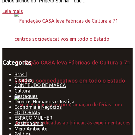
pelos alunos do “Projeto Sonhar”, que ...
Leia mais
Categorias
Fundação CASA leva Fábricas de Cultura a 71
Brasil
Cidades
centros socioeducativos em todo o Estado
CONTEÚDO DE MARCA
Cultura
Destaques
Direitos Humanos e Justiça
Economia e Negócios
EDITORIAIS
ESPAÇO MULHER
Gastronomia
Meio Ambiente
Política