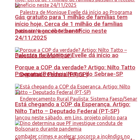
Gás gratuito para 1 milhão de famílias tem
início hoje, Cerca de 1 milhão de famílias
passam a receber benefício neste
24/11/2025
Palestra de Monique Evelle dá início ao
Porque a COP da verdade? Artigo: Nilto Tatto
Programa Potência Negra do Sebrae-SP
– Deputado Federal(PT-SP)
Está chegando a COP da Esperança. Artigo:
Nilto Tatto – Deputado Federal (PT-SP)