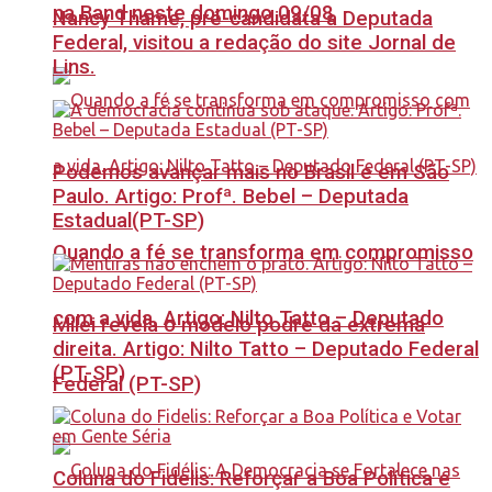
na Band neste domingo 09/08
Nancy Thame, pré-candidata a Deputada
Federal, visitou a redação do site Jornal de
Lins.
Podemos avançar mais no Brasil e em São
Paulo. Artigo: Profª. Bebel – Deputada
Estadual(PT-SP)
Quando a fé se transforma em compromisso
com a vida. Artigo: Nilto Tatto – Deputado
Milei revela o modelo podre da extrema
direita. Artigo: Nilto Tatto – Deputado Federal
(PT-SP)
Federal (PT-SP)
Coluna do Fidelis: Reforçar a Boa Política e