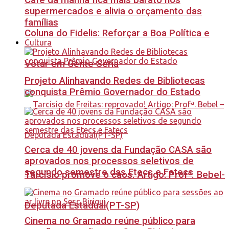
Café da manhã fica mais barato nos
supermercados e alivia o orçamento das
famílias
Coluna do Fidelis: Reforçar a Boa Política e
Cultura
Votar em Gente Séria
Projeto Alinhavando Redes de Bibliotecas
conquista Prêmio Governador do Estado
Cerca de 40 jovens da Fundação CASA são
aprovados nos processos seletivos de
segundo semestre das Etecs e Fatecs
Tarcísio promove o caos. Artigo: Profª. Bebel-
Deputada Estadual(PT-SP)
Cinema no Gramado reúne público para