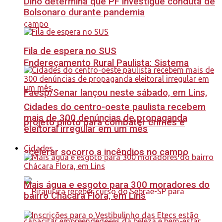
Dino determina que PF investigue conduta de
Bolsonaro durante pandemia
Fila de espera no SUS
Endereçamento Rural Paulista: Sistema
Faesp/Senar lançou neste sábado, em Lins,
Cidades do centro-oeste paulista recebem
mais de 300 denúncias de propaganda
projeto piloto para combater crimes e
eleitoral irregular em um mês
Cidades
acelerar socorro a incêndios no campo
Mais água e esgoto para 300 moradores do
bairro Chácara Flora, em Lins