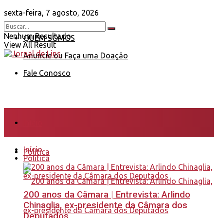
sexta-feira, 7 agosto, 2026
Nenhum Resultado
QUEM SOMOS
View All Result
Anuncie ou Faça uma Doação
Fale Conosco
Início
Início
Política
Política
200 anos da Câmara | Entrevista: Arlindo
Chinaglia, ex-presidente da Câmara dos
Deputados