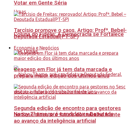
Votar em Gente Séria
Tarcísio promove o caos. Artigo: Profª. Bebel-
Coluna do Fidélis: A Democracia se Fortalece
Deputada Estadual(PT-SP)
Economia e Negócios
nas Urnas
Ceagesp em Flor já tem data marcada e
prepara maior edição dos últimos anos
Segunda edição de encontro para gestores
Nancy Thame, pré-candidata a Deputada
no Sesc discute o futuro do trabalho frente
ao avanço da inteligência artificial