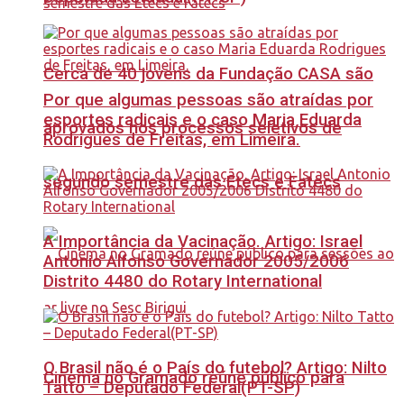
Cerca de 40 jovens da Fundação CASA são
Por que algumas pessoas são atraídas por
esportes radicais e o caso Maria Eduarda
aprovados nos processos seletivos de
Rodrigues de Freitas, em Limeira.
segundo semestre das Etecs e Fatecs
A Importância da Vacinação. Artigo: Israel
Antonio Alfonso Governador 2005/2006
Distrito 4480 do Rotary International
O Brasil não é o País do futebol? Artigo: Nilto
Cinema no Gramado reúne público para
Tatto – Deputado Federal(PT-SP)