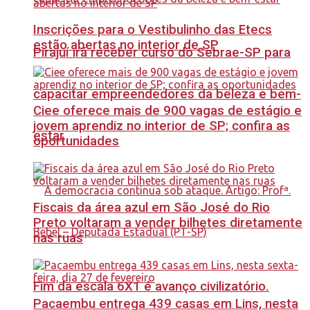
Inscrições para o Vestibulinho das Etecs
estão abertas no interior de SP
Pirajuí irá receber curso do Sebrae-SP para
capacitar empreendedores da beleza e bem-
Ciee oferece mais de 900 vagas de estágio e
jovem aprendiz no interior de SP; confira as
estar
oportunidades
Fiscais da área azul em São José do Rio
Preto voltaram a vender bilhetes diretamente
nas ruas
Fim da escala 6X1 é avanço civilizatório.
Pacaembu entrega 439 casas em Lins, nesta