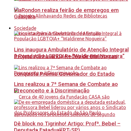
ViaRondon realiza feirão de empregos em
Guaiçara
Sociedade
Lins inaugura Ambulatório de Atenção Integral
à População LGBTQIA+ “Waldirene Nogueira”
Projeto Alinhavando Redes de Bibliotecas
conquista Prêmio Governador do Estado
Lins realizou a 7ª Semana de Combate ao
Preconceito e à Discriminação
Dê block no Tigrinho! Artigo: Profª. Bebel –
Deputada Estadual(PT-SP)