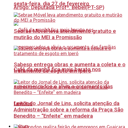
sexta-feira, dia 27 de fevereiro
Artigo: Deputada Profª. Bebel(PT-SP)
Sebrae Móvel leva atendimento gratuito e
mutirão do MEI a Promissão
Sabesp entrega obras e aumenta a coleta e o
Café da manhã fica mais barato nos
tratamento de esgoto em Iperó
supermercados e alivia o orçamento das
Leitor do Jornal de Lins, solicita atenção da
famílias
Administração sobre a reforma da Praça São
Benedito – “Enfeite” em madeira
Cultura