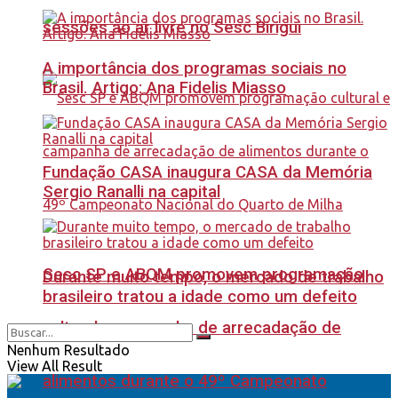
sessões ao ar livre no Sesc Birigui
A importância dos programas sociais no
Brasil. Artigo: Ana Fidelis Miasso
Fundação CASA inaugura CASA da Memória
Sergio Ranalli na capital
Sesc SP e ABQM promovem programação
Durante muito tempo, o mercado de trabalho
brasileiro tratou a idade como um defeito
cultural e campanha de arrecadação de
Nenhum Resultado
View All Result
alimentos durante o 49º Campeonato