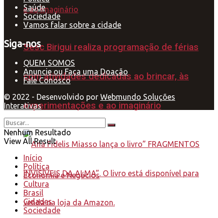
Saúde
Sociedade
Vamos falar sobre a cidade
Siga-nos
Sesc Birigui realiza programação de férias
QUEM SOMOS
Anuncie ou Faça uma Doação
com atividades dedicadas ao brincar, às
Fale Conosco
© 2022 - Desenvolvido por
Webmundo Soluções
experimentações e ao imaginário
Interativas
Nenhum Resultado
View All Result
Início
Política
Economia e Negócios
Cultura
Brasil
Cidades
Sociedade