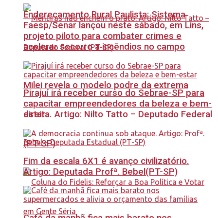
Endereçamento Rural Paulista: Sistema
Faesp/Senar lançou neste sábado, em Lins,
projeto piloto para combater crimes e
acelerar socorro a incêndios no campo
Milei revela o modelo podre da extrema
Pirajuí irá receber curso do Sebrae-SP para
capacitar empreendedores da beleza e bem-
estar
direita. Artigo: Nilto Tatto – Deputado Federal
(PT-SP)
Fim da escala 6X1 é avanço civilizatório.
Artigo: Deputada Profª. Bebel(PT-SP)