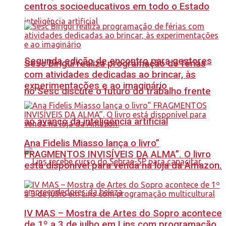
centros socioeducativos em todo o Estado
Segunda edição de encontro para gestores
Sesc Birigui realiza programação de férias
com atividades dedicadas ao brincar, às
experimentações e ao imaginário
no Sesc discute o futuro do trabalho frente
ao avanço da inteligência artificial
Ana Fidelis Miasso lança o livro”
FRAGMENTOS INVISÍVEIS DA ALMA”. O livro
está disponível para venda na loja da Amazon.
IV MAS – Mostra de Artes do Sopro acontece
de 1º a 3 de julho em Lins com programação