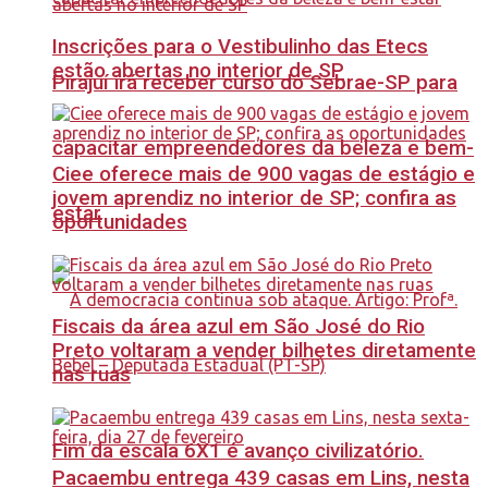
Inscrições para o Vestibulinho das Etecs
estão abertas no interior de SP
Pirajuí irá receber curso do Sebrae-SP para
capacitar empreendedores da beleza e bem-
Ciee oferece mais de 900 vagas de estágio e
jovem aprendiz no interior de SP; confira as
estar
oportunidades
Fiscais da área azul em São José do Rio
Preto voltaram a vender bilhetes diretamente
nas ruas
Fim da escala 6X1 é avanço civilizatório.
Pacaembu entrega 439 casas em Lins, nesta