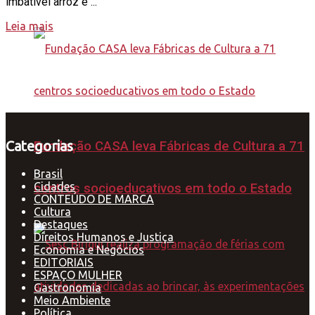
imbatível arroz e ...
Leia mais
Categorias
Fundação CASA leva Fábricas de Cultura a 71
Brasil
Cidades
centros socioeducativos em todo o Estado
CONTEÚDO DE MARCA
Cultura
Destaques
Direitos Humanos e Justiça
Economia e Negócios
EDITORIAIS
ESPAÇO MULHER
Gastronomia
Meio Ambiente
Política