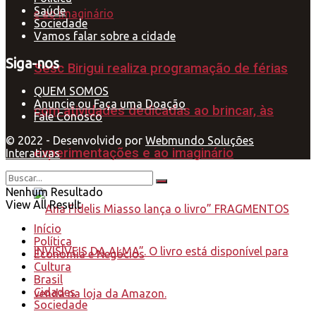
Saúde
Sociedade
Vamos falar sobre a cidade
Siga-nos
Sesc Birigui realiza programação de férias
QUEM SOMOS
Anuncie ou Faça uma Doação
com atividades dedicadas ao brincar, às
Fale Conosco
© 2022 - Desenvolvido por
Webmundo Soluções
experimentações e ao imaginário
Interativas
Nenhum Resultado
View All Result
Início
Política
Economia e Negócios
Cultura
Brasil
Cidades
Sociedade