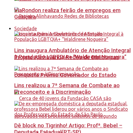
ViaRondon realiza feirão de empregos em
Guaiçara
Sociedade
Lins inaugura Ambulatório de Atenção Integral
à População LGBTQIA+ “Waldirene Nogueira”
Projeto Alinhavando Redes de Bibliotecas
conquista Prêmio Governador do Estado
Lins realizou a 7ª Semana de Combate ao
Preconceito e à Discriminação
Dê block no Tigrinho! Artigo: Profª. Bebel –
Deputada Estadual(PT-SP)