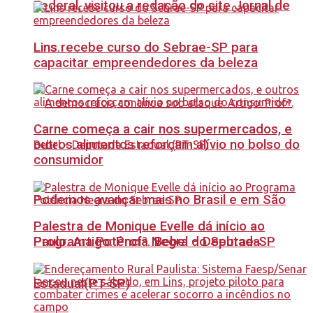
Federal, visitou a redação do site Jornal de
Lins recebe curso do Sebrae-SP para
Lins.
capacitar empreendedores da beleza
Carne começa a cair nos supermercados, e
outros alimentos reforçam alívio no bolso do
consumidor
Podemos avançar mais no Brasil e em São
Palestra de Monique Evelle dá início ao
Paulo. Artigo: Profª. Bebel – Deputada
Programa Potência Negra do Sebrae-SP
Estadual(PT-SP)