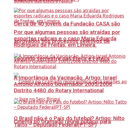
Cerca de 40 jovens da Fundação CASA são
Por que algumas pessoas são atraídas por
esportes radicais e o caso Maria Eduarda
aprovados nos processos seletivos de
Rodrigues de Freitas, em Limeira.
segundo semestre das Etecs e Fatecs
A Importância da Vacinação. Artigo: Israel
Antonio Alfonso Governador 2005/2006
Distrito 4480 do Rotary International
O Brasil não é o País do futebol? Artigo: Nilto
Cinema no Gramado reúne público para
Tatto – Deputado Federal(PT-SP)