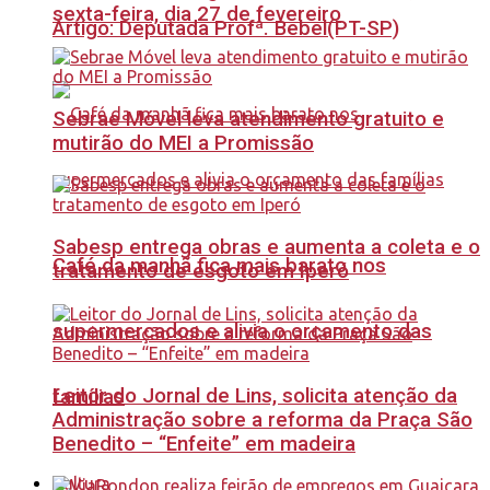
sexta-feira, dia 27 de fevereiro
Artigo: Deputada Profª. Bebel(PT-SP)
Sebrae Móvel leva atendimento gratuito e
mutirão do MEI a Promissão
Sabesp entrega obras e aumenta a coleta e o
Café da manhã fica mais barato nos
tratamento de esgoto em Iperó
supermercados e alivia o orçamento das
Leitor do Jornal de Lins, solicita atenção da
famílias
Administração sobre a reforma da Praça São
Benedito – “Enfeite” em madeira
Cultura