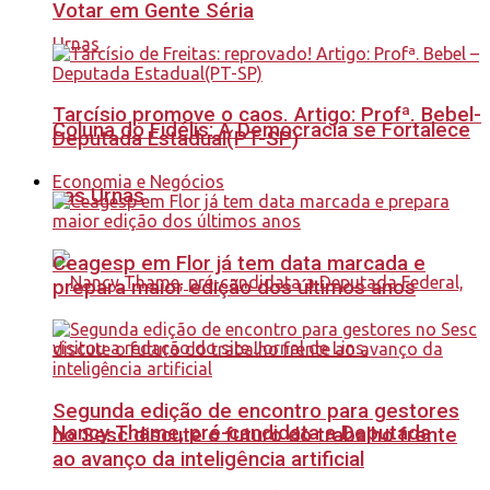
Votar em Gente Séria
Tarcísio promove o caos. Artigo: Profª. Bebel-
Coluna do Fidélis: A Democracia se Fortalece
Deputada Estadual(PT-SP)
Economia e Negócios
nas Urnas
Ceagesp em Flor já tem data marcada e
prepara maior edição dos últimos anos
Segunda edição de encontro para gestores
Nancy Thame, pré-candidata a Deputada
no Sesc discute o futuro do trabalho frente
ao avanço da inteligência artificial