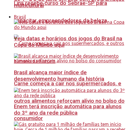
Lins recebe curso do Sebrae-SP para
multicultural
Brasil
capacitar empreendedores da beleza
Veja datas e horários dos jogos do Brasil na
Copa do Mundo aqui
Brasil alcança maior índice de
desenvolvimento humano da história
Carne começa a cair nos supermercados, e
outros alimentos reforçam alívio no bolso do
Enem terá inscrição automática para alunos
do 3º ano da rede pública
consumidor