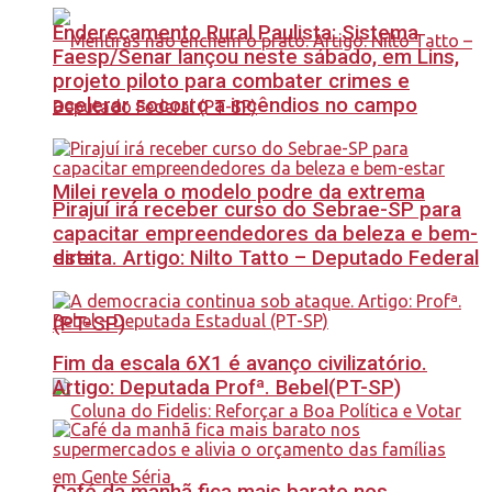
Endereçamento Rural Paulista: Sistema
Faesp/Senar lançou neste sábado, em Lins,
projeto piloto para combater crimes e
acelerar socorro a incêndios no campo
Milei revela o modelo podre da extrema
Pirajuí irá receber curso do Sebrae-SP para
capacitar empreendedores da beleza e bem-
estar
direita. Artigo: Nilto Tatto – Deputado Federal
(PT-SP)
Fim da escala 6X1 é avanço civilizatório.
Artigo: Deputada Profª. Bebel(PT-SP)