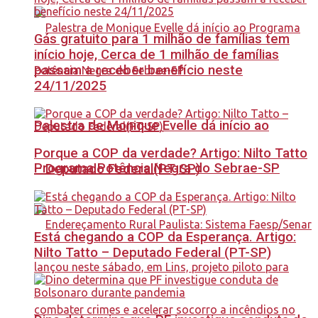
Gás gratuito para 1 milhão de famílias tem
início hoje, Cerca de 1 milhão de famílias
passam a receber benefício neste
24/11/2025
Palestra de Monique Evelle dá início ao
Porque a COP da verdade? Artigo: Nilto Tatto
Programa Potência Negra do Sebrae-SP
– Deputado Federal(PT-SP)
Está chegando a COP da Esperança. Artigo:
Nilto Tatto – Deputado Federal (PT-SP)