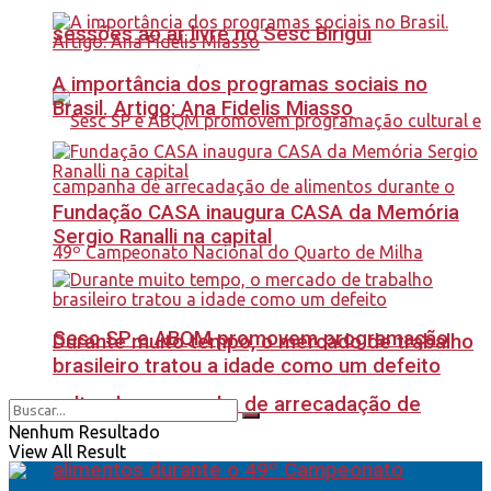
sessões ao ar livre no Sesc Birigui
A importância dos programas sociais no
Brasil. Artigo: Ana Fidelis Miasso
Fundação CASA inaugura CASA da Memória
Sergio Ranalli na capital
Sesc SP e ABQM promovem programação
Durante muito tempo, o mercado de trabalho
brasileiro tratou a idade como um defeito
cultural e campanha de arrecadação de
Nenhum Resultado
View All Result
alimentos durante o 49º Campeonato