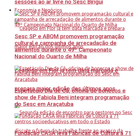
sessões ao ar livre no Sesc Birigui
Economia e Negócios
Sesc SP e ABQM promovem programação
cultural e campanha de arrecadação de
alimentos durante o 49º Campeonato
Nacional do Quarto de Milha
Ceagesp em Flor já tem data marcada e
prepara maior edição dos últimos anos
Espetáculo Dia de Cã, oficina de bonecos e
show de Fabiola Beni integram programação
do Sesc em Araçatuba
Fundação CASA leva Fábricas de Cultura a 71