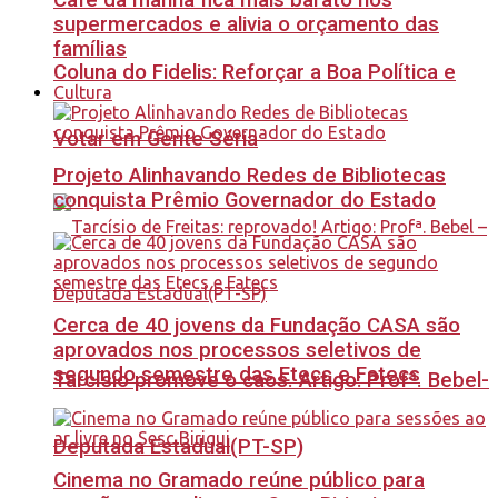
Café da manhã fica mais barato nos
supermercados e alivia o orçamento das
famílias
Coluna do Fidelis: Reforçar a Boa Política e
Cultura
Votar em Gente Séria
Projeto Alinhavando Redes de Bibliotecas
conquista Prêmio Governador do Estado
Cerca de 40 jovens da Fundação CASA são
aprovados nos processos seletivos de
segundo semestre das Etecs e Fatecs
Tarcísio promove o caos. Artigo: Profª. Bebel-
Deputada Estadual(PT-SP)
Cinema no Gramado reúne público para