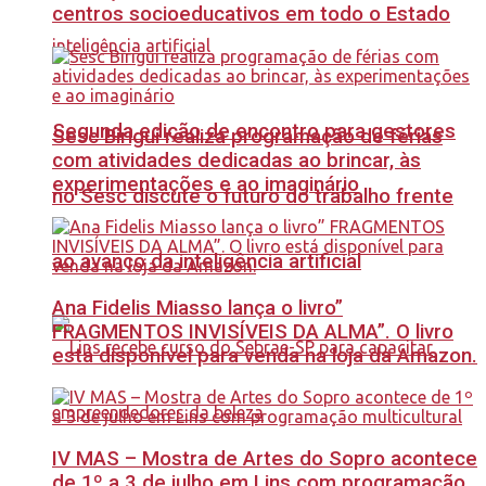
centros socioeducativos em todo o Estado
Segunda edição de encontro para gestores
Sesc Birigui realiza programação de férias
com atividades dedicadas ao brincar, às
experimentações e ao imaginário
no Sesc discute o futuro do trabalho frente
ao avanço da inteligência artificial
Ana Fidelis Miasso lança o livro”
FRAGMENTOS INVISÍVEIS DA ALMA”. O livro
está disponível para venda na loja da Amazon.
IV MAS – Mostra de Artes do Sopro acontece
de 1º a 3 de julho em Lins com programação