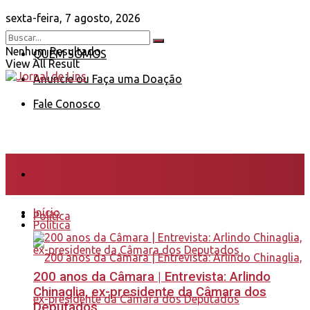
sexta-feira, 7 agosto, 2026
Nenhum Resultado
QUEM SOMOS
View All Result
Anuncie ou Faça uma Doação
Fale Conosco
Início
Início
Política
Política
200 anos da Câmara | Entrevista: Arlindo
Chinaglia, ex-presidente da Câmara dos
Deputados