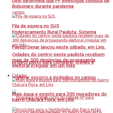
Dino determina que PF investigue conduta de
Bolsonaro durante pandemia
Fila de espera no SUS
Endereçamento Rural Paulista: Sistema
Faesp/Senar lançou neste sábado, em Lins,
Cidades do centro-oeste paulista recebem
mais de 300 denúncias de propaganda
projeto piloto para combater crimes e
eleitoral irregular em um mês
Cidades
acelerar socorro a incêndios no campo
Mais água e esgoto para 300 moradores do
bairro Chácara Flora, em Lins