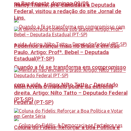
na Band neste domingo 09/08
Nancy Thame, pré-candidata a Deputada
Federal, visitou a redação do site Jornal de
Lins.
Podemos avançar mais no Brasil e em São
Paulo. Artigo: Profª. Bebel – Deputada
Estadual(PT-SP)
Quando a fé se transforma em compromisso
com a vida. Artigo: Nilto Tatto – Deputado
Milei revela o modelo podre da extrema
direita. Artigo: Nilto Tatto – Deputado Federal
(PT-SP)
Federal (PT-SP)
Coluna do Fidelis: Reforçar a Boa Política e