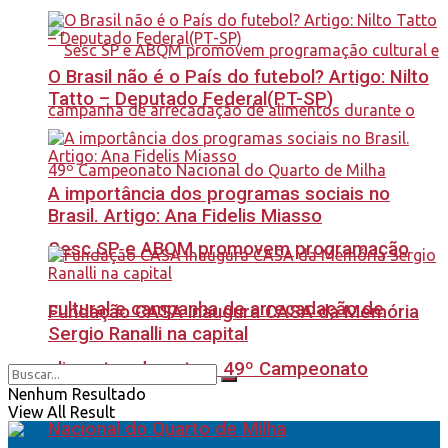
O Brasil não é o País do futebol? Artigo: Nilto
Tatto – Deputado Federal(PT-SP)
A importância dos programas sociais no
Brasil. Artigo: Ana Fidelis Miasso
Sesc SP e ABQM promovem programação
cultural e campanha de arrecadação de
Fundação CASA inaugura CASA da Memória
Sergio Ranalli na capital
alimentos durante o 49º Campeonato
Nenhum Resultado
View All Result
Nacional do Quarto de Milha