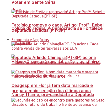
Votar em Gente Séria
Tarcísio promove o caos. Artigo: Profª. Bebel-
Coluna do Fidélis: A Democracia se Fortalece
Deputada Estadual(PT-SP)
Economia e Negócios
nas Urnas
Deputado Arlindo Chinaglia(PT-SP) aciona
Cade contra venda de terras-raras aos EUA
Ceagesp em Flor já tem data marcada e
prepara maior edição dos últimos anos
Nancy Thame, pré-candidata a Deputada