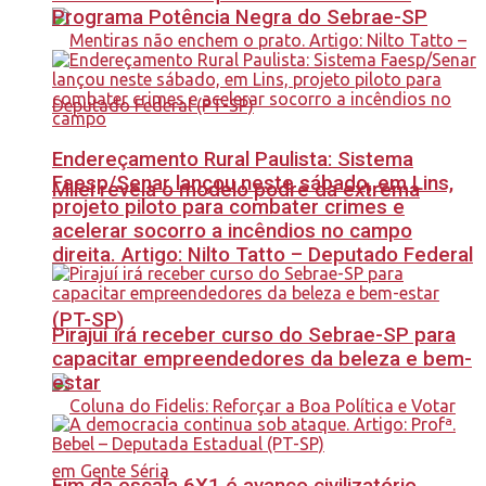
Programa Potência Negra do Sebrae-SP
Endereçamento Rural Paulista: Sistema
Faesp/Senar lançou neste sábado, em Lins,
Milei revela o modelo podre da extrema
projeto piloto para combater crimes e
acelerar socorro a incêndios no campo
direita. Artigo: Nilto Tatto – Deputado Federal
(PT-SP)
Pirajuí irá receber curso do Sebrae-SP para
capacitar empreendedores da beleza e bem-
estar