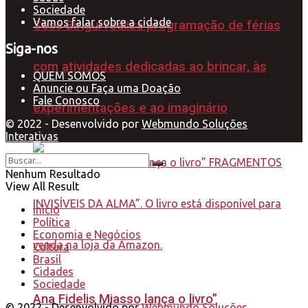
Sociedade
Vamos falar sobre a cidade
Sesc Birigui realiza programação de férias
Siga-nos
com atividades dedicadas ao brincar, às
QUEM SOMOS
Anuncie ou Faça uma Doação
Fale Conosco
experimentações e ao imaginário
© 2022 - Desenvolvido por
Webmundo Soluções
Interativas
Nenhum Resultado
View All Result
Início
Política
Economia e Negócios
Cultura
Brasil
Cidades
Sociedade
Ana Fidelis Miasso lança o livro”
© 2022 - Desenvolvido por
Webmundo Soluções