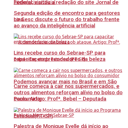
Federal, visitou a redação do site Jornal de
Segunda edição de encontro para gestores
no Sesc discute o futuro do trabalho frente
Lins.
ao avanço da inteligência artificial
Lins recebe curso do Sebrae-SP para
capacitar empreendedores da beleza
Podemos avançar mais no Brasil e em São
Carne começa a cair nos supermercados, e
outros alimentos reforçam alívio no bolso do
Paulo. Artigo: Profª. Bebel – Deputada
consumidor
Estadual(PT-SP)
Palestra de Monique Evelle dá início ao