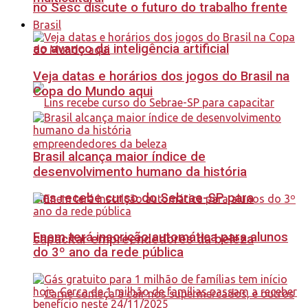
no Sesc discute o futuro do trabalho frente
Brasil
ao avanço da inteligência artificial
Veja datas e horários dos jogos do Brasil na
Copa do Mundo aqui
Brasil alcança maior índice de
desenvolvimento humano da história
Lins recebe curso do Sebrae-SP para
Enem terá inscrição automática para alunos
capacitar empreendedores da beleza
do 3º ano da rede pública