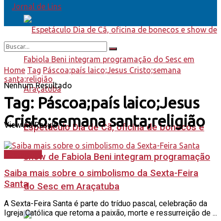
Home
Tag
Páscoa;país laico;Jesus Cristo;semana
santa;religião
Nenhum Resultado
Tag:
Páscoa;país laico;Jesus
Cristo;semana santa;religião
View All Result
Espetáculo Dia de Cã, oficina de bonecos e
Destaques
show de Fabiola Beni integram programação
Saiba mais sobre o simbolismo da Sexta-Feira
Santa
do Sesc em Araçatuba
A Sexta-Feira Santa é parte do tríduo pascal, celebração da
Igreja Católica que retoma a paixão, morte e ressurreição de ...