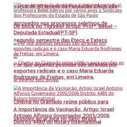
Cerca de 40 jovens da Fundação CASA são
aprovados nos processos seletivos de
Dê block no Tigrinho! Artigo: Profª. Bebel –
Deputada Estadual(PT-SP)
segundo semestre das Etecs e Fatecs
Por que algumas pessoas são atraídas por
esportes radicais e o caso Maria Eduarda
Rodrigues de Freitas, em Limeira.
Cinema no Gramado reúne público para
A Importância da Vacinação. Artigo: Israel
Antonio Alfonso Governador 2005/2006
sessões ao ar livre no Sesc Birigui
Distrito 4480 do Rotary International