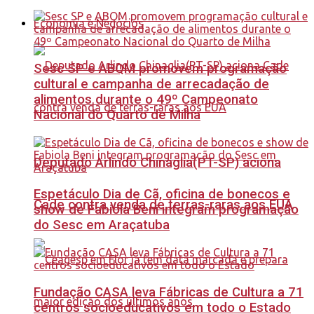
Economia e Negócios
Sesc SP e ABQM promovem programação
cultural e campanha de arrecadação de
alimentos durante o 49º Campeonato
Nacional do Quarto de Milha
Deputado Arlindo Chinaglia(PT-SP) aciona
Espetáculo Dia de Cã, oficina de bonecos e
Cade contra venda de terras-raras aos EUA
show de Fabiola Beni integram programação
do Sesc em Araçatuba
Fundação CASA leva Fábricas de Cultura a 71
centros socioeducativos em todo o Estado