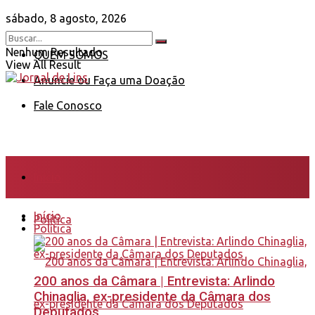
sábado, 8 agosto, 2026
Nenhum Resultado
QUEM SOMOS
View All Result
Anuncie ou Faça uma Doação
Fale Conosco
Início
Início
Política
Política
200 anos da Câmara | Entrevista: Arlindo
Chinaglia, ex-presidente da Câmara dos
Deputados