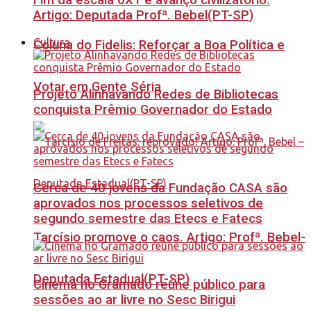
Fim da escala 6X1 é avanço civilizatório.
Artigo: Deputada Profª. Bebel(PT-SP)
Cultura
Coluna do Fidelis: Reforçar a Boa Política e
Votar em Gente Séria
Projeto Alinhavando Redes de Bibliotecas
conquista Prêmio Governador do Estado
Cerca de 40 jovens da Fundação CASA são
aprovados nos processos seletivos de
segundo semestre das Etecs e Fatecs
Tarcísio promove o caos. Artigo: Profª. Bebel-
Deputada Estadual(PT-SP)
Cinema no Gramado reúne público para
sessões ao ar livre no Sesc Birigui