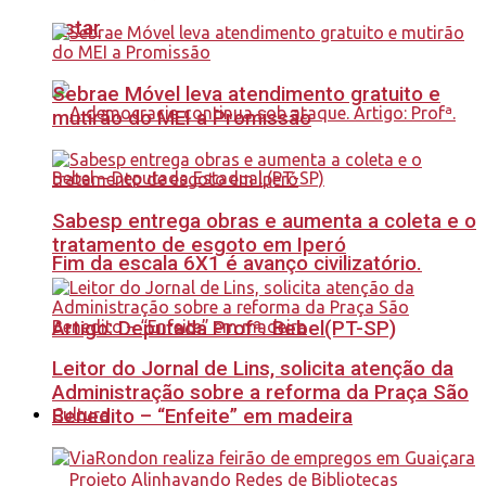
estar
Sebrae Móvel leva atendimento gratuito e
mutirão do MEI a Promissão
Sabesp entrega obras e aumenta a coleta e o
tratamento de esgoto em Iperó
Fim da escala 6X1 é avanço civilizatório.
Artigo: Deputada Profª. Bebel(PT-SP)
Leitor do Jornal de Lins, solicita atenção da
Administração sobre a reforma da Praça São
Benedito – “Enfeite” em madeira
Cultura