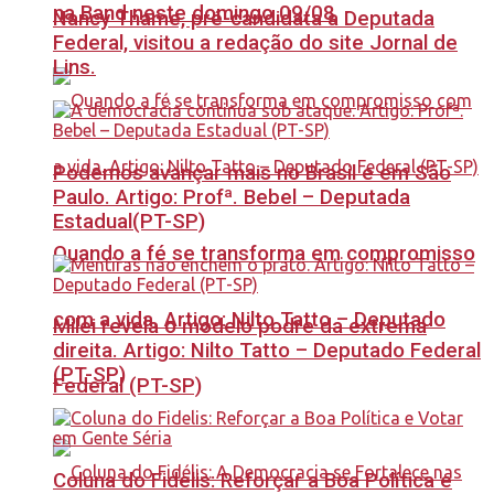
na Band neste domingo 09/08
Nancy Thame, pré-candidata a Deputada
Federal, visitou a redação do site Jornal de
Lins.
Podemos avançar mais no Brasil e em São
Paulo. Artigo: Profª. Bebel – Deputada
Estadual(PT-SP)
Quando a fé se transforma em compromisso
com a vida. Artigo: Nilto Tatto – Deputado
Milei revela o modelo podre da extrema
direita. Artigo: Nilto Tatto – Deputado Federal
(PT-SP)
Federal (PT-SP)
Coluna do Fidelis: Reforçar a Boa Política e