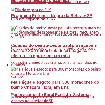
Bolsonaro durante pandemia
Palestra de Monique Evelle dá início ao
Programa Potência Negra do Sebrae-SP
Fila de espera no SUS
Cidades do centro-oeste paulista recebem
mais de 300 denúncias de propaganda
eleitoral irregular em um mês
Cidades
Mais água e esgoto para 300 moradores do
bairro Chácara Flora, em Lins
Endereçamento Rural Paulista: Sistema