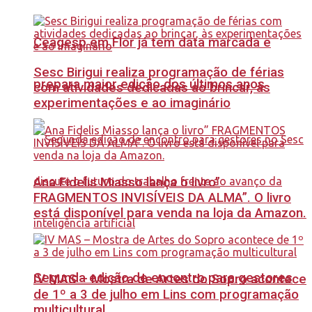
Ceagesp em Flor já tem data marcada e
Sesc Birigui realiza programação de férias
prepara maior edição dos últimos anos
com atividades dedicadas ao brincar, às
experimentações e ao imaginário
Ana Fidelis Miasso lança o livro”
FRAGMENTOS INVISÍVEIS DA ALMA”. O livro
está disponível para venda na loja da Amazon.
Segunda edição de encontro para gestores
IV MAS – Mostra de Artes do Sopro acontece
de 1º a 3 de julho em Lins com programação
multicultural