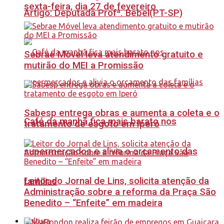
sexta-feira, dia 27 de fevereiro
Artigo: Deputada Profª. Bebel(PT-SP)
Sebrae Móvel leva atendimento gratuito e
mutirão do MEI a Promissão
Sabesp entrega obras e aumenta a coleta e o
Café da manhã fica mais barato nos
tratamento de esgoto em Iperó
supermercados e alivia o orçamento das
Leitor do Jornal de Lins, solicita atenção da
famílias
Administração sobre a reforma da Praça São
Benedito – “Enfeite” em madeira
Cultura