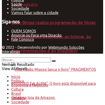
Saúde
Sociedade
Vamos falar sobre a cidade
Siga-nos
Sesc Birigui realiza programação de férias
QUEM SOMOS
Anuncie ou Faça uma Doação
com atividades dedicadas ao brincar, às
Fale Conosco
© 2022 - Desenvolvido por
Webmundo Soluções
experimentações e ao imaginário
Interativas
Nenhum Resultado
View All Result
Início
Política
Economia e Negócios
Cultura
Brasil
Cidades
Sociedade