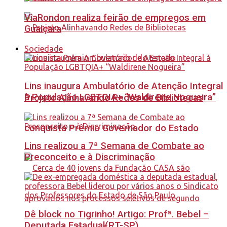
ViaRondon realiza feirão de empregos em
Guaiçara
Sociedade
Lins inaugura Ambulatório de Atenção Integral
à População LGBTQIA+ “Waldirene Nogueira”
Projeto Alinhavando Redes de Bibliotecas
conquista Prêmio Governador do Estado
Lins realizou a 7ª Semana de Combate ao
Preconceito e à Discriminação
Dê block no Tigrinho! Artigo: Profª. Bebel –
Deputada Estadual(PT-SP)