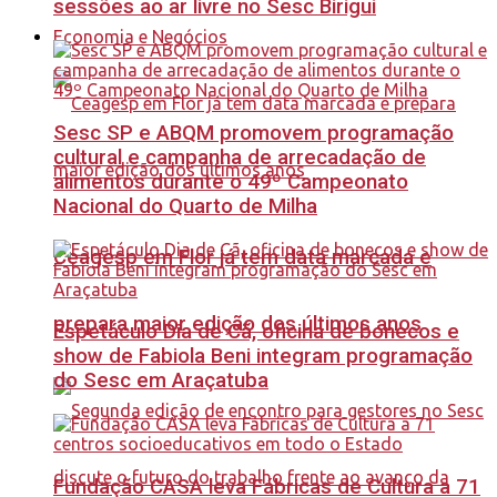
sessões ao ar livre no Sesc Birigui
Economia e Negócios
Sesc SP e ABQM promovem programação
cultural e campanha de arrecadação de
alimentos durante o 49º Campeonato
Nacional do Quarto de Milha
Ceagesp em Flor já tem data marcada e
prepara maior edição dos últimos anos
Espetáculo Dia de Cã, oficina de bonecos e
show de Fabiola Beni integram programação
do Sesc em Araçatuba
Fundação CASA leva Fábricas de Cultura a 71