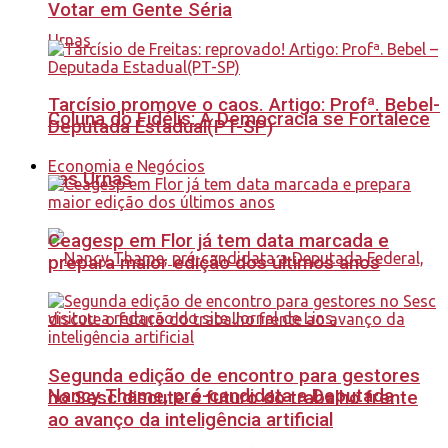
Votar em Gente Séria
Tarcísio promove o caos. Artigo: Profª. Bebel-
Coluna do Fidélis: A Democracia se Fortalece
Deputada Estadual(PT-SP)
Economia e Negócios
nas Urnas
Ceagesp em Flor já tem data marcada e
prepara maior edição dos últimos anos
Segunda edição de encontro para gestores
Nancy Thame, pré-candidata a Deputada
no Sesc discute o futuro do trabalho frente
ao avanço da inteligência artificial