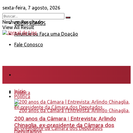
sexta-feira, 7 agosto, 2026
Nenhum Resultado
QUEM SOMOS
View All Result
Anuncie ou Faça uma Doação
Fale Conosco
Início
Início
Política
Política
200 anos da Câmara | Entrevista: Arlindo
Chinaglia, ex-presidente da Câmara dos
Deputados