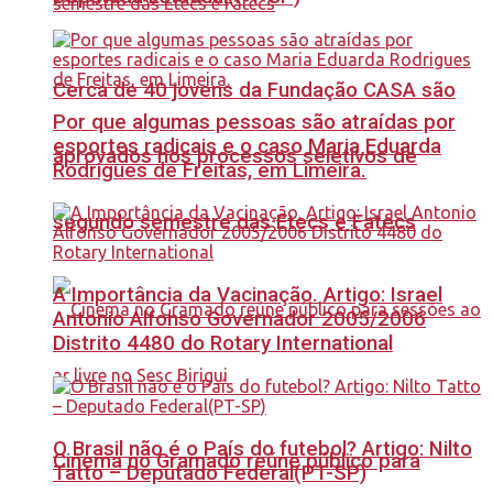
Cerca de 40 jovens da Fundação CASA são
Por que algumas pessoas são atraídas por
esportes radicais e o caso Maria Eduarda
aprovados nos processos seletivos de
Rodrigues de Freitas, em Limeira.
segundo semestre das Etecs e Fatecs
A Importância da Vacinação. Artigo: Israel
Antonio Alfonso Governador 2005/2006
Distrito 4480 do Rotary International
O Brasil não é o País do futebol? Artigo: Nilto
Cinema no Gramado reúne público para
Tatto – Deputado Federal(PT-SP)