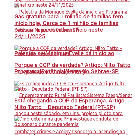
Gás gratuito para 1 milhão de famílias tem
início hoje, Cerca de 1 milhão de famílias
passam a receber benefício neste
24/11/2025
Palestra de Monique Evelle dá início ao
Porque a COP da verdade? Artigo: Nilto Tatto
Programa Potência Negra do Sebrae-SP
– Deputado Federal(PT-SP)
Está chegando a COP da Esperança. Artigo:
Nilto Tatto – Deputado Federal (PT-SP)