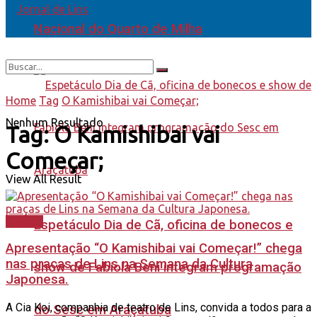
Nacional do Quarto de Milha
Home
Tag
O Kamishibai vai Começar;
Nenhum Resultado
Tag:
O Kamishibai vai
Começar;
View All Result
Cultura
Espetáculo Dia de Cã, oficina de bonecos e
Apresentação “O Kamishibai vai Começar!” chega
nas praças de Lins na Semana da Cultura
show de Fabiola Beni integram programação
Japonesa.
A Cia Koi, companhia de teatro de Lins, convida a todos para a
do Sesc em Araçatuba