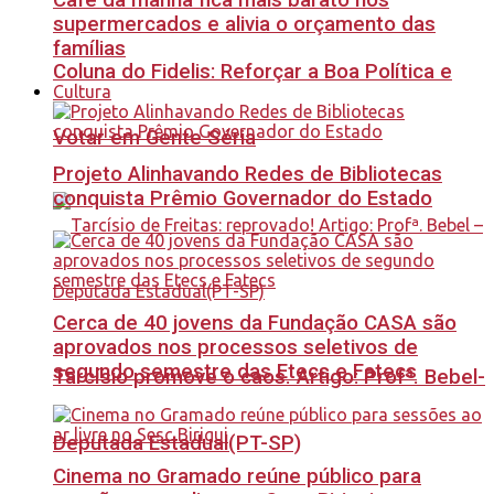
Café da manhã fica mais barato nos
supermercados e alivia o orçamento das
famílias
Coluna do Fidelis: Reforçar a Boa Política e
Cultura
Votar em Gente Séria
Projeto Alinhavando Redes de Bibliotecas
conquista Prêmio Governador do Estado
Cerca de 40 jovens da Fundação CASA são
aprovados nos processos seletivos de
segundo semestre das Etecs e Fatecs
Tarcísio promove o caos. Artigo: Profª. Bebel-
Deputada Estadual(PT-SP)
Cinema no Gramado reúne público para