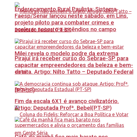
Endereçamento Rural Paulista: Sistema
Faesp/Senar lançou neste sábado, em Lins,
projeto piloto para combater crimes e
acelerar socorro a incêndios no campo
Milei revela o modelo podre da extrema
Pirajuí irá receber curso do Sebrae-SP para
capacitar empreendedores da beleza e bem-
estar
direita. Artigo: Nilto Tatto – Deputado Federal
(PT-SP)
Fim da escala 6X1 é avanço civilizatório.
Artigo: Deputada Profª. Bebel(PT-SP)