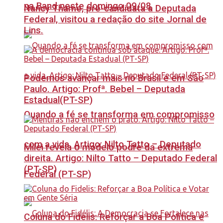
na Band neste domingo 09/08
Nancy Thame, pré-candidata a Deputada
Federal, visitou a redação do site Jornal de
Lins.
Podemos avançar mais no Brasil e em São
Paulo. Artigo: Profª. Bebel – Deputada
Estadual(PT-SP)
Quando a fé se transforma em compromisso
com a vida. Artigo: Nilto Tatto – Deputado
Milei revela o modelo podre da extrema
direita. Artigo: Nilto Tatto – Deputado Federal
(PT-SP)
Federal (PT-SP)
Coluna do Fidelis: Reforçar a Boa Política e