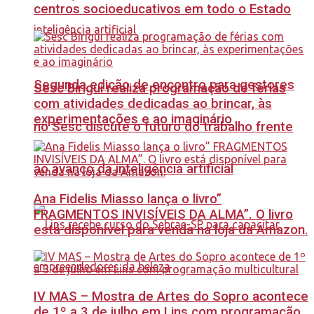
centros socioeducativos em todo o Estado
Segunda edição de encontro para gestores
Sesc Birigui realiza programação de férias
com atividades dedicadas ao brincar, às
experimentações e ao imaginário
no Sesc discute o futuro do trabalho frente
ao avanço da inteligência artificial
Ana Fidelis Miasso lança o livro”
FRAGMENTOS INVISÍVEIS DA ALMA”. O livro
está disponível para venda na loja da Amazon.
IV MAS – Mostra de Artes do Sopro acontece
de 1º a 3 de julho em Lins com programação