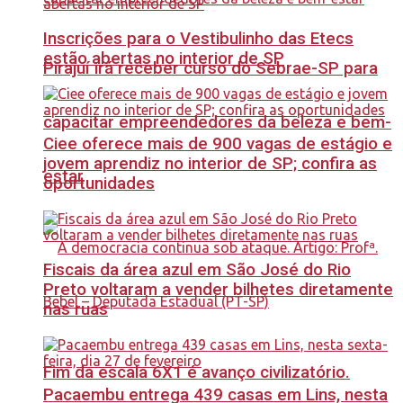
Inscrições para o Vestibulinho das Etecs
estão abertas no interior de SP
Pirajuí irá receber curso do Sebrae-SP para
capacitar empreendedores da beleza e bem-
Ciee oferece mais de 900 vagas de estágio e
jovem aprendiz no interior de SP; confira as
estar
oportunidades
Fiscais da área azul em São José do Rio
Preto voltaram a vender bilhetes diretamente
nas ruas
Fim da escala 6X1 é avanço civilizatório.
Pacaembu entrega 439 casas em Lins, nesta