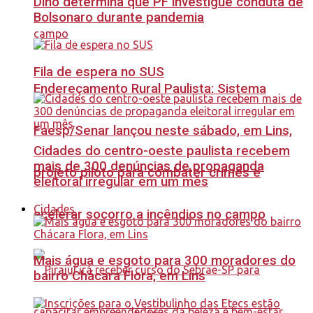
Dino determina que PF investigue conduta de
Bolsonaro durante pandemia
Fila de espera no SUS
Endereçamento Rural Paulista: Sistema
Faesp/Senar lançou neste sábado, em Lins,
Cidades do centro-oeste paulista recebem
mais de 300 denúncias de propaganda
projeto piloto para combater crimes e
eleitoral irregular em um mês
Cidades
acelerar socorro a incêndios no campo
Mais água e esgoto para 300 moradores do
bairro Chácara Flora, em Lins