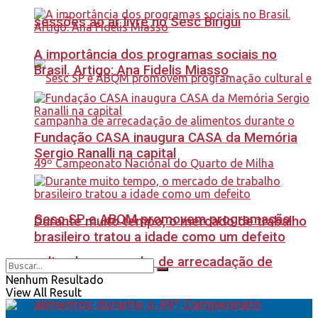
sessões ao ar livre no Sesc Birigui
A importância dos programas sociais no
Brasil. Artigo: Ana Fidelis Miasso
Fundação CASA inaugura CASA da Memória
Sergio Ranalli na capital
Sesc SP e ABQM promovem programação
Durante muito tempo, o mercado de trabalho
brasileiro tratou a idade como um defeito
cultural e campanha de arrecadação de
Nenhum Resultado
View All Result
alimentos durante o 49º Campeonato