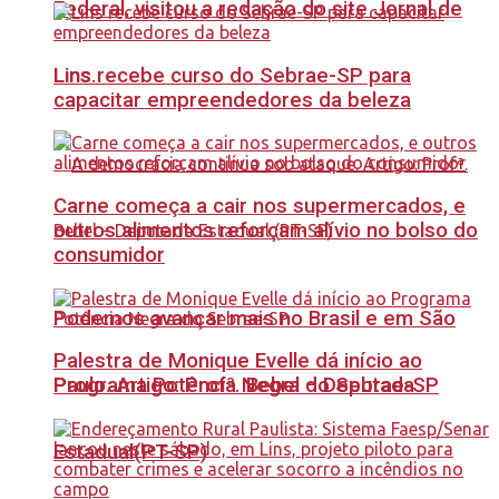
Federal, visitou a redação do site Jornal de
Lins recebe curso do Sebrae-SP para
Lins.
capacitar empreendedores da beleza
Carne começa a cair nos supermercados, e
outros alimentos reforçam alívio no bolso do
consumidor
Podemos avançar mais no Brasil e em São
Palestra de Monique Evelle dá início ao
Paulo. Artigo: Profª. Bebel – Deputada
Programa Potência Negra do Sebrae-SP
Estadual(PT-SP)