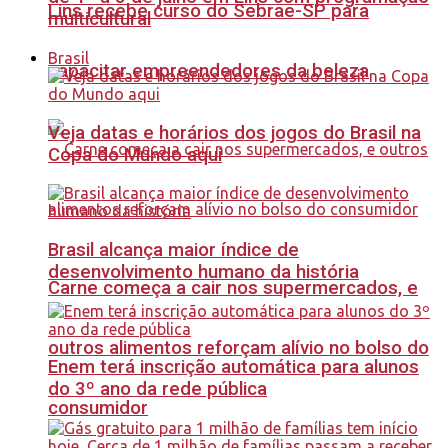
Lins recebe curso do Sebrae-SP para
multicultural
Brasil
capacitar empreendedores da beleza
Veja datas e horários dos jogos do Brasil na
Copa do Mundo aqui
Brasil alcança maior índice de
desenvolvimento humano da história
Carne começa a cair nos supermercados, e
outros alimentos reforçam alívio no bolso do
Enem terá inscrição automática para alunos
do 3º ano da rede pública
consumidor