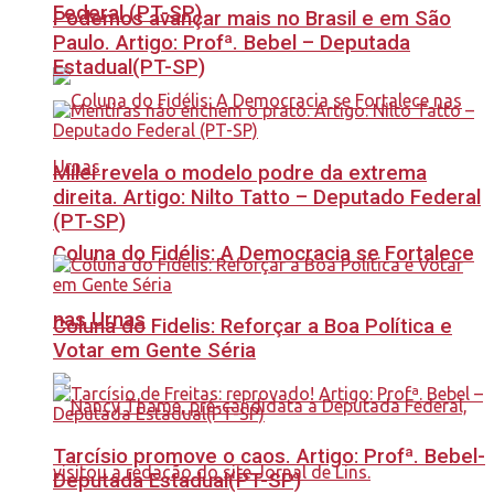
Federal (PT-SP)
Podemos avançar mais no Brasil e em São
Paulo. Artigo: Profª. Bebel – Deputada
Estadual(PT-SP)
Milei revela o modelo podre da extrema
direita. Artigo: Nilto Tatto – Deputado Federal
(PT-SP)
Coluna do Fidélis: A Democracia se Fortalece
nas Urnas
Coluna do Fidelis: Reforçar a Boa Política e
Votar em Gente Séria
Tarcísio promove o caos. Artigo: Profª. Bebel-
Deputada Estadual(PT-SP)