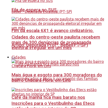
Fila de espera no SUS
Fim da escala 6X1 é avanço civilizatório.
Cidades do centro-oeste paulista recebem
mais de 300 denúncias de propaganda
Artigo: Deputada Profª. Bebel(PT-SP)
eleitoral irregular em um mês
Cidades
Mais água e esgoto para 300 moradores do
bairro Chácara Flora, em Lins
Café da manhã fica mais barato nos
Inscrições para o Vestibulinho das Etecs