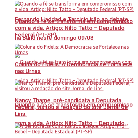
Fernando Haddad e Tarcicio irão ao debate
Quando a fé se transforma em compromisso
com a vida. Artigo: Nilto Tatto – Deputado
Federal (PT-SP)
na Band neste domingo 09/08
Coluna do Fidélis: A Democracia se Fortalece
nas Urnas
Nancy Thame, pré-candidata a Deputada
Quando a fé se transforma em compromisso
Federal, visitou a redação do site Jornal de
Lins.
com a vida. Artigo: Nilto Tatto – Deputado