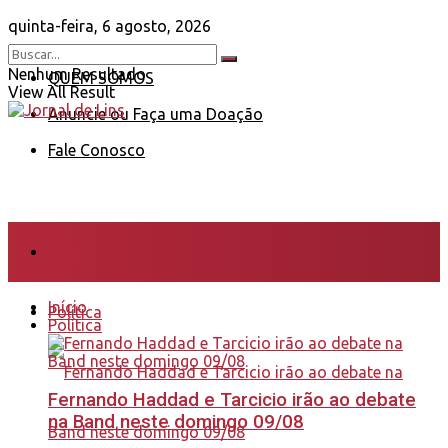
quinta-feira, 6 agosto, 2026
Nenhum Resultado
QUEM SOMOS
View All Result
Anuncie ou Faça uma Doação
Fale Conosco
Início
Início
Política
Política
Fernando Haddad e Tarcicio irão ao debate
na Band neste domingo 09/08