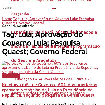
Home
Tag
Lula; Aprovação do Governo Lula; Pesquisa
Quaest; Governo Federal
Nenhum Resultado
Espetáculo Dia de Cã, oficina de bonecos e
Tag:
Lula; Aprovação do
Governo Lula; Pesquisa
View All Result
show de Fabiola Beni integram programação
Quaest; Governo Federal
do Sesc em Araçatuba
Destaques
No oitavo mês de Governo , 60% dos brasileiros
aprovam o trabalho de Lula na Presidência da
República, segundo pesquisa da Genial Quaest.
Publicado também no site www.artigo3.com.br O Instituto