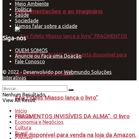
Meio Ambiente
Política
experimentações e ao imaginário
Saúde
Sociedade
Vamos falar sobre a cidade
Siga-nos
QUEM SOMOS
Anuncie ou Faça uma Doação
Fale Conosco
© 2022 - Desenvolvido por
Webmundo Soluções
Interativas
Nenhum Resultado
Ana Fidelis Miasso lança o livro”
View All Result
Início
FRAGMENTOS INVISÍVEIS DA ALMA”. O livro
Política
Economia e Negócios
Cultura
Brasil
está disponível para venda na loja da Amazon.
Cidades