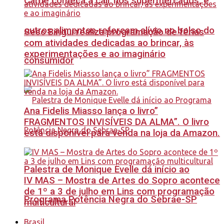
Carne começa a cair nos supermercados, e
outros alimentos reforçam alívio no bolso do
Sesc Birigui realiza programação de férias
com atividades dedicadas ao brincar, às
experimentações e ao imaginário
consumidor
Ana Fidelis Miasso lança o livro”
FRAGMENTOS INVISÍVEIS DA ALMA”. O livro
está disponível para venda na loja da Amazon.
Palestra de Monique Evelle dá início ao
IV MAS – Mostra de Artes do Sopro acontece
de 1º a 3 de julho em Lins com programação
Programa Potência Negra do Sebrae-SP
multicultural
Brasil