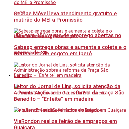
Sebrae Móvel leva atendimento gratuito e
mutirão do MEI a Promissão
JBS tem 350 vagas de emprego abertas no
Sabesp entrega obras e aumenta a coleta e o
interior de SP
tratamento de esgoto em Iperó
Cultura
Leitor do Jornal de Lins, solicita atenção da
Administração sobre a reforma da Praça São
Benedito – “Enfeite” em madeira
ViaRondon realiza feirão de empregos em
Guaiçara