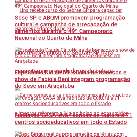
Sesc SP e ABQM promovem programação
cultural e campanha de arrecadação de
alimentos durante o 49º Campeonato
Nacional do Quarto de Milha
Lins recebe curso do Sebrae-SP para
capacitar empreendedores da beleza
Espetáculo Dia de Cã, oficina de bonecos e
show de Fabiola Beni integram programação
do Sesc em Araçatuba
Fundação CASA leva Fábricas de Cultura a 71
centros socioeducativos em todo o Estado