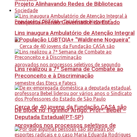
Projeto Alinhavando Redes de Bibliotecas
Sociedade
conquista Prêmio Governador do Estado
Lins inaugura Ambulatório de Atenção Integral
à População LGBTQIA+ “Waldirene Nogueira”
Lins realizou a 7ª Semana de Combate ao
Preconceito e à Discriminação
Cerca de 40 jovens da Fundação CASA são
Dê block no Tigrinho! Artigo: Profª. Bebel –
Deputada Estadual(PT-SP)
aprovados nos processos seletivos de