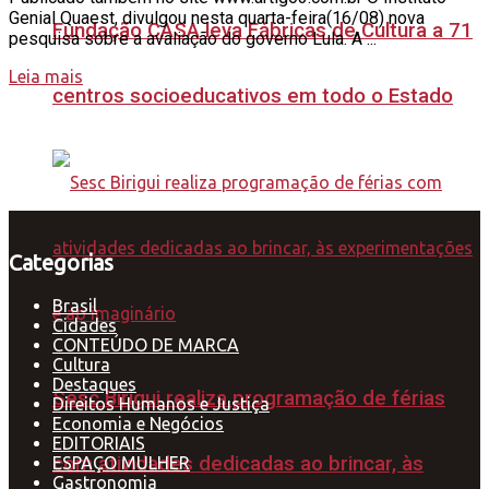
Genial Quaest, divulgou nesta quarta-feira(16/08) nova
Fundação CASA leva Fábricas de Cultura a 71
pesquisa sobre a avaliação do governo Lula. A ...
Leia mais
centros socioeducativos em todo o Estado
Categorias
Brasil
Cidades
CONTEÚDO DE MARCA
Cultura
Destaques
Sesc Birigui realiza programação de férias
Direitos Humanos e Justiça
Economia e Negócios
EDITORIAIS
com atividades dedicadas ao brincar, às
ESPAÇO MULHER
Gastronomia