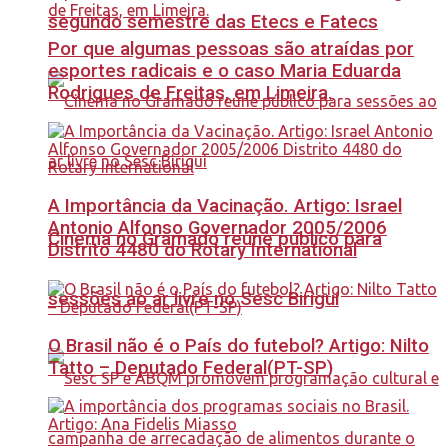
segundo semestre das Etecs e Fatecs
Por que algumas pessoas são atraídas por
esportes radicais e o caso Maria Eduarda
Rodrigues de Freitas, em Limeira.
A Importância da Vacinação. Artigo: Israel
Antonio Alfonso Governador 2005/2006
Cinema no Gramado reúne público para
Distrito 4480 do Rotary International
sessões ao ar livre no Sesc Birigui
O Brasil não é o País do futebol? Artigo: Nilto
Tatto – Deputado Federal(PT-SP)