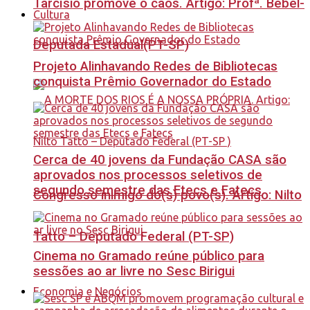
Tarcísio promove o caos. Artigo: Profª. Bebel-
Cultura
Deputada Estadual(PT-SP)
Projeto Alinhavando Redes de Bibliotecas
conquista Prêmio Governador do Estado
Cerca de 40 jovens da Fundação CASA são
aprovados nos processos seletivos de
segundo semestre das Etecs e Fatecs
Congresso inimigo do(s) povo(s). Artigo: Nilto
Tatto – Deputado Federal (PT-SP)
Cinema no Gramado reúne público para
sessões ao ar livre no Sesc Birigui
Economia e Negócios