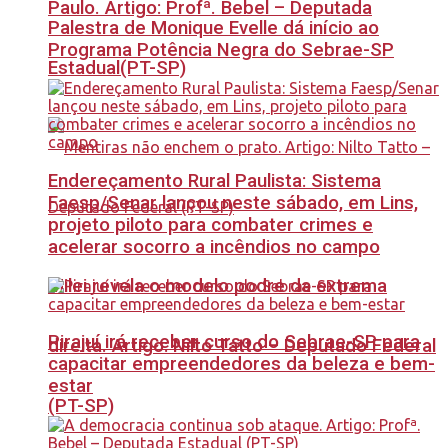
Paulo. Artigo: Profª. Bebel – Deputada
Palestra de Monique Evelle dá início ao
Programa Potência Negra do Sebrae-SP
Estadual(PT-SP)
Endereçamento Rural Paulista: Sistema
Faesp/Senar lançou neste sábado, em Lins,
projeto piloto para combater crimes e
acelerar socorro a incêndios no campo
Milei revela o modelo podre da extrema
Pirajuí irá receber curso do Sebrae-SP para
direita. Artigo: Nilto Tatto – Deputado Federal
capacitar empreendedores da beleza e bem-
estar
(PT-SP)