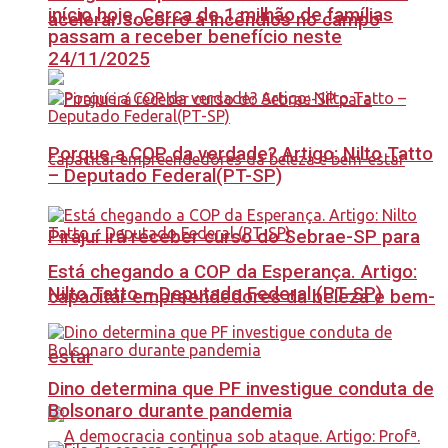
início hoje, Cerca de 1 milhão de famílias
acelerar socorro a incêndios no campo
passam a receber benefício neste
24/11/2025
Porque a COP da verdade? Artigo: Nilto Tatto
– Deputado Federal(PT-SP)
Pirajuí irá receber curso do Sebrae-SP para
Está chegando a COP da Esperança. Artigo:
Nilto Tatto – Deputado Federal (PT-SP)
capacitar empreendedores da beleza e bem-
estar
Dino determina que PF investigue conduta de
Bolsonaro durante pandemia