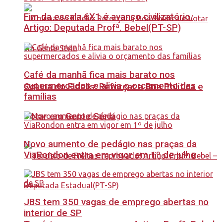
Fim da escala 6X1 é avanço civilizatório.
Artigo: Deputada Profª. Bebel(PT-SP)
Café da manhã fica mais barato nos
supermercados e alivia o orçamento das
Coluna do Fidelis: Reforçar a Boa Política e
famílias
Votar em Gente Séria
Novo aumento de pedágio nas praças da
ViaRondon entra em vigor em 1º de julho
JBS tem 350 vagas de emprego abertas no
interior de SP