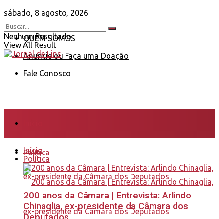
sábado, 8 agosto, 2026
Nenhum Resultado
QUEM SOMOS
View All Result
Anuncie ou Faça uma Doação
Fale Conosco
Início
Início
Política
Política
200 anos da Câmara | Entrevista: Arlindo
Chinaglia, ex-presidente da Câmara dos
Deputados