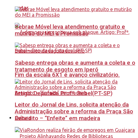
estar
Sebrae Móvel leva atendimento gratuito e
mutirão do MEI a Promissão
Sabesp entrega obras e aumenta a coleta e o
tratamento de esgoto em Iperó
Fim da escala 6X1 é avanço civilizatório.
Artigo: Deputada Profª. Bebel(PT-SP)
Leitor do Jornal de Lins, solicita atenção da
Administração sobre a reforma da Praça São
Benedito – “Enfeite” em madeira
Cultura