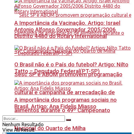
A Importância da Vacinação. Artigo: Israel
Antonio Alfonso Governador 2005/2006
Distrito 4480 do Rotary International
O Brasil não é o País do futebol? Artigo: Nilto
Tatto – Deputado Federal(PT-SP)
Sesc SP e ABQM promovem programação
cultural e campanha de arrecadação de
A importância dos programas sociais no
Brasil. Artigo: Ana Fidelis Miasso
alimentos durante o 49º Campeonato
Nenhum Resultado
Nacional do Quarto de Milha
View All Result