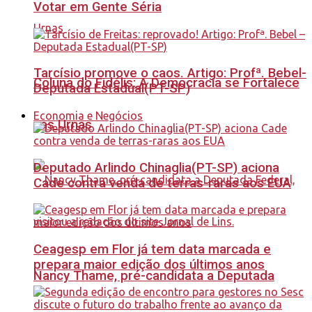
Votar em Gente Séria
Tarcísio promove o caos. Artigo: Profª. Bebel-
Coluna do Fidélis: A Democracia se Fortalece
Deputada Estadual(PT-SP)
Economia e Negócios
nas Urnas
Deputado Arlindo Chinaglia(PT-SP) aciona
Cade contra venda de terras-raras aos EUA
Ceagesp em Flor já tem data marcada e
prepara maior edição dos últimos anos
Nancy Thame, pré-candidata a Deputada