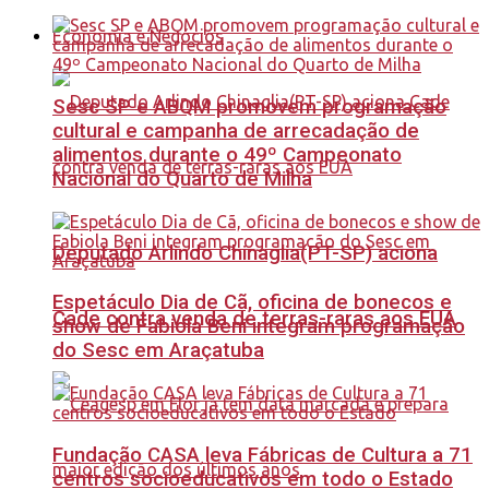
Economia e Negócios
Sesc SP e ABQM promovem programação
cultural e campanha de arrecadação de
alimentos durante o 49º Campeonato
Nacional do Quarto de Milha
Deputado Arlindo Chinaglia(PT-SP) aciona
Espetáculo Dia de Cã, oficina de bonecos e
Cade contra venda de terras-raras aos EUA
show de Fabiola Beni integram programação
do Sesc em Araçatuba
Fundação CASA leva Fábricas de Cultura a 71
centros socioeducativos em todo o Estado