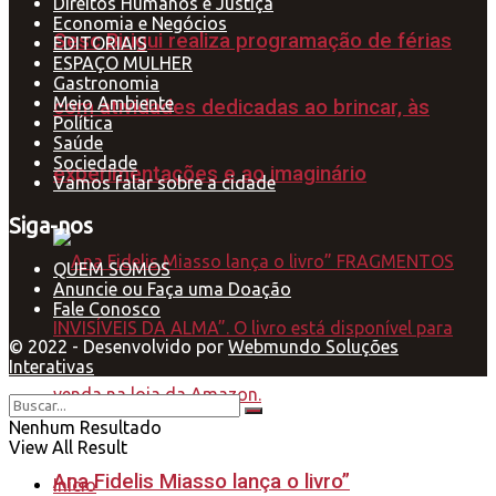
Direitos Humanos e Justiça
Economia e Negócios
Sesc Birigui realiza programação de férias
EDITORIAIS
ESPAÇO MULHER
Gastronomia
Meio Ambiente
com atividades dedicadas ao brincar, às
Política
Saúde
Sociedade
experimentações e ao imaginário
Vamos falar sobre a cidade
Siga-nos
QUEM SOMOS
Anuncie ou Faça uma Doação
Fale Conosco
© 2022 - Desenvolvido por
Webmundo Soluções
Interativas
Nenhum Resultado
View All Result
Ana Fidelis Miasso lança o livro”
Início