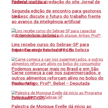
Federal, visitou a redação do site Jornal de
Segunda edição de encontro para gestores
no Sesc discute o futuro do trabalho frente
Lins.
ao avanço da inteligência artificial
Lins recebe curso do Sebrae-SP para
capacitar empreendedores da beleza
Podemos avançar mais no Brasil e em São
Carne começa a cair nos supermercados, e
outros alimentos reforçam alívio no bolso do
Paulo. Artigo: Profª. Bebel – Deputada
consumidor
Estadual(PT-SP)
Palestra de Monique Evelle dá início ao