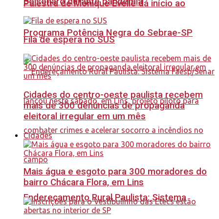
Bolsonaro durante pandemia
Palestra de Monique Evelle dá início ao
Programa Potência Negra do Sebrae-SP
Fila de espera no SUS
Cidades do centro-oeste paulista recebem
mais de 300 denúncias de propaganda
eleitoral irregular em um mês
Cidades
Mais água e esgoto para 300 moradores do
bairro Chácara Flora, em Lins
Endereçamento Rural Paulista: Sistema