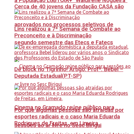
à População LGBTQIA+ “Waldirene Nogueira”
Cerca de 40 jovens da Fundação CASA são
aprovados nos processos seletivos de
Lins realizou a 7ª Semana de Combate ao
Preconceito e à Discriminação
segundo semestre das Etecs e Fatecs
Dê block no Tigrinho! Artigo: Profª. Bebel –
Deputada Estadual(PT-SP)
Cinema no Gramado reúne público para
Por que algumas pessoas são atraídas por
esportes radicais e o caso Maria Eduarda
Rodrigues de Freitas, em Limeira.
sessões ao ar livre no Sesc Birigui