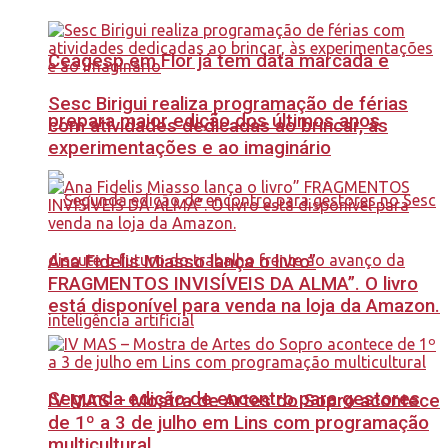
Ceagesp em Flor já tem data marcada e
Sesc Birigui realiza programação de férias
prepara maior edição dos últimos anos
com atividades dedicadas ao brincar, às
experimentações e ao imaginário
Ana Fidelis Miasso lança o livro”
FRAGMENTOS INVISÍVEIS DA ALMA”. O livro
está disponível para venda na loja da Amazon.
Segunda edição de encontro para gestores
IV MAS – Mostra de Artes do Sopro acontece
de 1º a 3 de julho em Lins com programação
multicultural