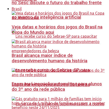
no Sesc discute o futuro do trabalho frente
Brasil
ao avanço da inteligência artificial
Veja datas e horários dos jogos do Brasil na
Copa do Mundo aqui
Brasil alcança maior índice de
desenvolvimento humano da história
Lins recebe curso do Sebrae-SP para
Enem terá inscrição automática para alunos
capacitar empreendedores da beleza
do 3º ano da rede pública