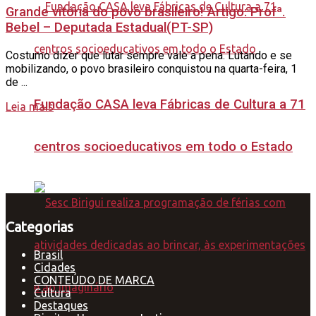
Grande vitória do povo brasileiro! Artigo: Profª.
Bebel – Deputada Estadual(PT-SP)
Costumo dizer que lutar sempre vale a pena. Lutando e se
mobilizando, o povo brasileiro conquistou na quarta-feira, 1
de ...
Fundação CASA leva Fábricas de Cultura a 71
Leia mais
centros socioeducativos em todo o Estado
Categorias
Brasil
Cidades
CONTEÚDO DE MARCA
Cultura
Destaques