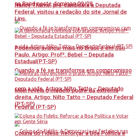
na Band neste domingo 09/08
Nancy Thame, pré-candidata a Deputada
Federal, visitou a redação do site Jornal de
Lins.
Podemos avançar mais no Brasil e em São
Paulo. Artigo: Profª. Bebel – Deputada
Estadual(PT-SP)
Quando a fé se transforma em compromisso
com a vida. Artigo: Nilto Tatto – Deputado
Milei revela o modelo podre da extrema
direita. Artigo: Nilto Tatto – Deputado Federal
(PT-SP)
Federal (PT-SP)
Coluna do Fidelis: Reforçar a Boa Política e