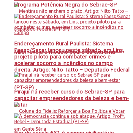
Programa Potência Negra do Sebrae-SP
Endereçamento Rural Paulista: Sistema
Faesp/Senar lançou neste sábado, em Lins,
Milei revela o modelo podre da extrema
projeto piloto para combater crimes e
acelerar socorro a incêndios no campo
direita. Artigo: Nilto Tatto – Deputado Federal
(PT-SP)
Pirajuí irá receber curso do Sebrae-SP para
capacitar empreendedores da beleza e bem-
estar