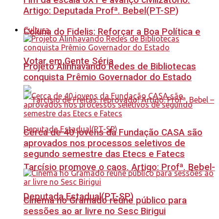
Fim da escala 6X1 é avanço civilizatório.
Artigo: Deputada Profª. Bebel(PT-SP)
Cultura
Coluna do Fidelis: Reforçar a Boa Política e
Votar em Gente Séria
Projeto Alinhavando Redes de Bibliotecas
conquista Prêmio Governador do Estado
Cerca de 40 jovens da Fundação CASA são
aprovados nos processos seletivos de
segundo semestre das Etecs e Fatecs
Tarcísio promove o caos. Artigo: Profª. Bebel-
Deputada Estadual(PT-SP)
Cinema no Gramado reúne público para
sessões ao ar livre no Sesc Birigui