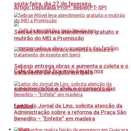
sexta-feira, dia 27 de fevereiro
Artigo: Deputada Profª. Bebel(PT-SP)
Sebrae Móvel leva atendimento gratuito e
mutirão do MEI a Promissão
Sabesp entrega obras e aumenta a coleta e o
Café da manhã fica mais barato nos
tratamento de esgoto em Iperó
supermercados e alivia o orçamento das
Leitor do Jornal de Lins, solicita atenção da
famílias
Administração sobre a reforma da Praça São
Benedito – “Enfeite” em madeira
Cultura