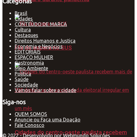
Categorias
Brasil
Cidades
CONTEÚDO DE MARCA
Cultura
Destaques
Direitos Humanos e Justiça
Economia e Negócios
Fila de espera no SUS
EDITORIAIS
ESPAÇO MULHER
Gastronomia
Meio Ambiente
Política
Saúde
Sociedade
Vamos falar sobre a cidade
Siga-nos
QUEM SOMOS
Anuncie ou Faça uma Doação
Fale Conosco
Cidades do centro-oeste paulista recebem
© 2022 - Desenvolvido por
Webmundo Soluções