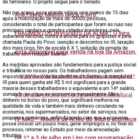
de familiares. O projeto segue para o Senado.
Não por acaso, essa grande vitória veio menos de 15 dias
Ana Fidelis Miasso lança o livro”
após a mobilização de mais de 50000 pessoas,
considerando o total de participantes que foram às ruas nas
principais capitais e grandes cidades brasileiras, pela
FRAGMENTOS INVISÍVEIS DA ALMA”. O livro
soberania nacional, contra a anistia para os golpistas e pela
chamada Pauta do Povo: isenção e descontos no IR, taxação
dos mais ricos, fim da escala 6 X 1, redução da jornada de
está disponível para venda na loja da Amazon.
trabalho sem redução salarial.
As medidas aprovadas são fundamentais para a justiça social
e tributária no nosso país. Os trabalhadores pagam sem
impostos por meio de desconto nos holerites. A isenção de
IR para quem ganha até R$ 5 mil significará para a grande
maioria desses trabalhadores o equivalente a um 14º salário,
somando-se o que se economiza mensalmente. Mais
dinheiro no bolso do povo, que significará melhoria na
qualidade de vida e também mais dinheiro circulando na
economia, nos supermercados, no setor de serviços, nos
pequenos comércios, enfim fazendo com que a economia
IV MAS – Mostra de Artes do Sopro acontece
possa crescer um pouco mais, gerar empregos e, no final do
processo, retornar ao Estado por meio da arrecadação
tributária.
de 1º a 3 de julho em Lins com programação