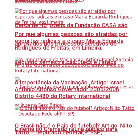
Cerca de 40 jovens da Fundação CASA são
Por que algumas pessoas são atraídas por
esportes radicais e o caso Maria Eduarda
aprovados nos processos seletivos de
Rodrigues de Freitas, em Limeira.
segundo semestre das Etecs e Fatecs
A Importância da Vacinação. Artigo: Israel
Antonio Alfonso Governador 2005/2006
Distrito 4480 do Rotary International
O Brasil não é o País do futebol? Artigo: Nilto
Cinema no Gramado reúne público para
Tatto – Deputado Federal(PT-SP)