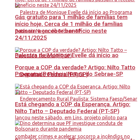
Gás gratuito para 1 milhão de famílias tem
início hoje, Cerca de 1 milhão de famílias
passam a receber benefício neste
24/11/2025
Palestra de Monique Evelle dá início ao
Porque a COP da verdade? Artigo: Nilto Tatto
Programa Potência Negra do Sebrae-SP
– Deputado Federal(PT-SP)
Está chegando a COP da Esperança. Artigo:
Nilto Tatto – Deputado Federal (PT-SP)