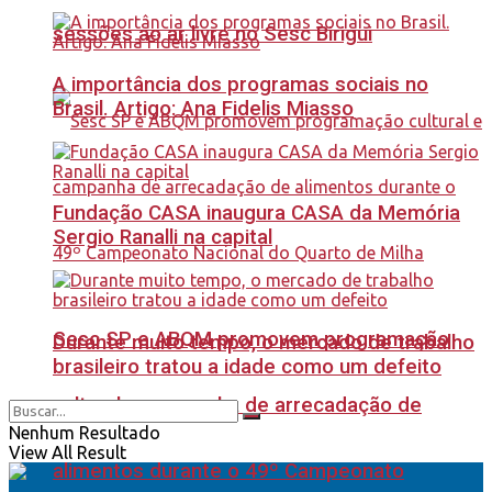
sessões ao ar livre no Sesc Birigui
A importância dos programas sociais no
Brasil. Artigo: Ana Fidelis Miasso
Fundação CASA inaugura CASA da Memória
Sergio Ranalli na capital
Sesc SP e ABQM promovem programação
Durante muito tempo, o mercado de trabalho
brasileiro tratou a idade como um defeito
cultural e campanha de arrecadação de
Nenhum Resultado
View All Result
alimentos durante o 49º Campeonato