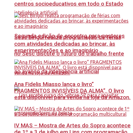
centros socioeducativos em todo o Estado
Segunda edição de encontro para gestores
Sesc Birigui realiza programação de férias
com atividades dedicadas ao brincar, às
experimentações e ao imaginário
no Sesc discute o futuro do trabalho frente
ao avanço da inteligência artificial
Ana Fidelis Miasso lança o livro”
FRAGMENTOS INVISÍVEIS DA ALMA”. O livro
está disponível para venda na loja da Amazon.
IV MAS – Mostra de Artes do Sopro acontece
de 1º a 3 de julho em Lins com programação