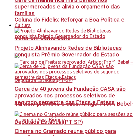
Café da manhã fica mais barato nos
supermercados e alivia o orçamento das
famílias
Coluna do Fidelis: Reforçar a Boa Política e
Cultura
Votar em Gente Séria
Projeto Alinhavando Redes de Bibliotecas
conquista Prêmio Governador do Estado
Cerca de 40 jovens da Fundação CASA são
aprovados nos processos seletivos de
segundo semestre das Etecs e Fatecs
Tarcísio promove o caos. Artigo: Profª. Bebel-
Deputada Estadual(PT-SP)
Cinema no Gramado reúne público para