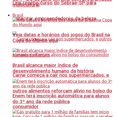
Lins recebe curso do Sebrae-SP para
multicultural
Brasil
capacitar empreendedores da beleza
Veja datas e horários dos jogos do Brasil na
Copa do Mundo aqui
Brasil alcança maior índice de
desenvolvimento humano da história
Carne começa a cair nos supermercados, e
outros alimentos reforçam alívio no bolso do
Enem terá inscrição automática para alunos
do 3º ano da rede pública
consumidor