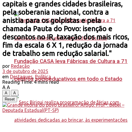
capitais e grandes cidades brasileiras,
pela soberania nacional, contra a
anistia para os golpistas e pela
chamada Pauta do Povo: isenção e
descontos no IR, taxação dos mais ricos,
fim da escala 6 X 1, redução da jornada
de trabalho sem redução salarial."
Fundação CASA leva Fábricas de Cultura a 71
por
Redação
3 de outubro de 2025
em
Destaques
,
Política
centros socioeducativos em todo o Estado
Reading Time: 4 mins read
A
A
A
A
Reset