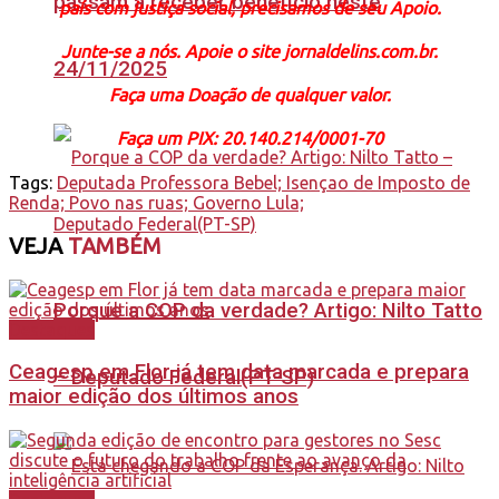
passam a receber benefício neste
país com justiça social, precisamos de seu Apoio.
Junte-se a nós. Apoie o site jornaldelins.com.br.
24/11/2025
Faça uma Doação de qualquer valor.
Faça um PIX: 20.140.214/0001-70
Tags:
Deputada Professora Bebel; Isençao de Imposto de
Renda; Povo nas ruas; Governo Lula;
VEJA
TAMBÉM
Porque a COP da verdade? Artigo: Nilto Tatto
Destaques
Ceagesp em Flor já tem data marcada e prepara
– Deputado Federal(PT-SP)
maior edição dos últimos anos