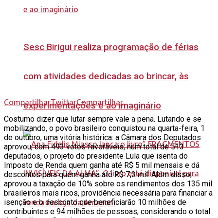
Sesc Birigui realiza programação de férias
com atividades dedicadas ao brincar, às
Compartilhar
Twittar
Compartilhar
experimentações e ao imaginário
Costumo dizer que lutar sempre vale a pena. Lutando e se
mobilizando, o povo brasileiro conquistou na quarta-feira, 1
de outubro, uma vitória histórica: a Câmara dos Deputados
aprovou, com 493 votos favoráveis, num total de 513
deputados, o projeto do presidente Lula que isenta do
Imposto de Renda quem ganha até R$ 5 mil mensais e dá
descontos para quem ganha até R$ 7,3 mil. Além disso,
aprovou a taxação de 10% sobre os rendimentos dos 135 mil
brasileiros mais ricos, providência necessária para financiar a
isenção e o desconto que beneficiarão 10 milhões de
contribuintes e 94 milhões de pessoas, considerando o total