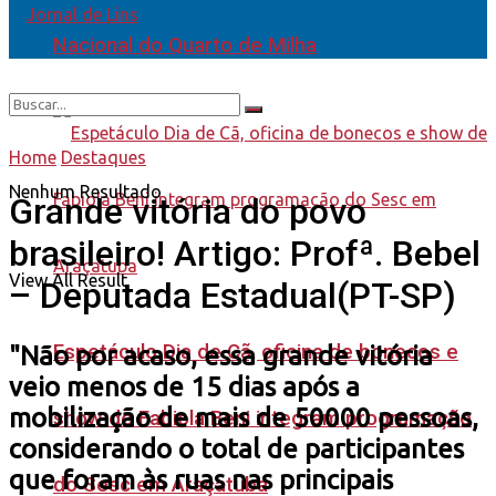
Nacional do Quarto de Milha
Home
Destaques
Nenhum Resultado
Grande vitória do povo
brasileiro! Artigo: Profª. Bebel
View All Result
– Deputada Estadual(PT-SP)
Espetáculo Dia de Cã, oficina de bonecos e
"Não por acaso, essa grande vitória
veio menos de 15 dias após a
mobilização de mais de 50000 pessoas,
show de Fabiola Beni integram programação
considerando o total de participantes
que foram às ruas nas principais
do Sesc em Araçatuba