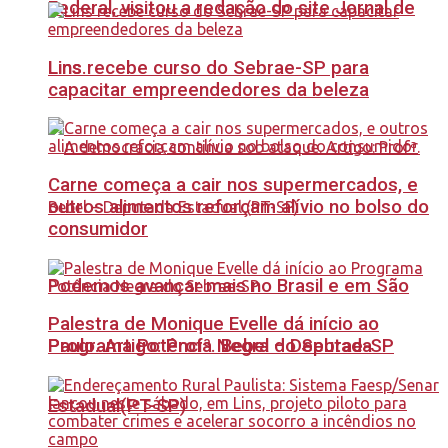
Federal, visitou a redação do site Jornal de
Lins recebe curso do Sebrae-SP para
Lins.
capacitar empreendedores da beleza
Carne começa a cair nos supermercados, e
outros alimentos reforçam alívio no bolso do
consumidor
Podemos avançar mais no Brasil e em São
Palestra de Monique Evelle dá início ao
Paulo. Artigo: Profª. Bebel – Deputada
Programa Potência Negra do Sebrae-SP
Estadual(PT-SP)