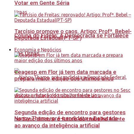
Votar em Gente Séria
Tarcísio promove o caos. Artigo: Profª. Bebel-
Coluna do Fidélis: A Democracia se Fortalece
Deputada Estadual(PT-SP)
Economia e Negócios
nas Urnas
Ceagesp em Flor já tem data marcada e
prepara maior edição dos últimos anos
Segunda edição de encontro para gestores
Nancy Thame, pré-candidata a Deputada
no Sesc discute o futuro do trabalho frente
ao avanço da inteligência artificial