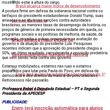
mostrando estar à altura do cargo.
A postura firme em defesa da soberania nacional contra os
tarifaços do presidente estadunidense Donald Trump, suas
ameaças e as abusivas sanções contra autoridades
brasileiras, as menores taxas de desemprego da história, os
preços de gêneros de primeira necessidade em queda, os
programas sociais e as políticas de melhoria, da saúde, da
educação, moradia e outras, repercutem na avaliação do
Brasil alcança maior índice de
governo e da atuação do presidente Lula. Pesquisas
recentes indicam que a aprovação do presidente chegou a
50%, um ótimo resultado, considerando a oposição predatória
desenvolvimento humano da história
que vem sendo feita contra seu governo.
Estamos mobilizados, estamos nas ruas e estamos
preparados para lutar pela Pauta do Povo, em defesa da
democracia e dos direitos da maioria do povo brasileiro.
Retrocessos não passarão.
Professora Bebel é Deputada Estadual – PT e Segunda
Presidenta da APEOESP
PUBLICIDADE:
Enem terá inscrição automática para alunos