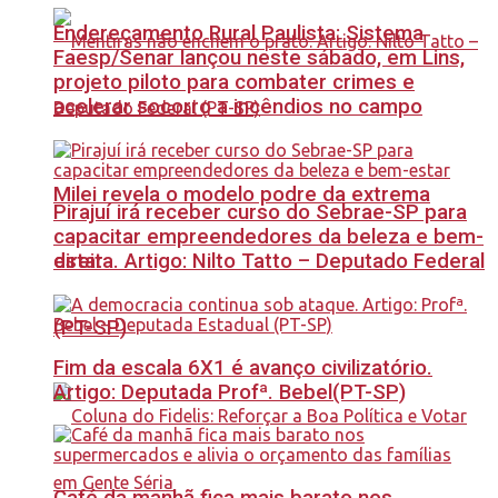
Endereçamento Rural Paulista: Sistema
Faesp/Senar lançou neste sábado, em Lins,
projeto piloto para combater crimes e
acelerar socorro a incêndios no campo
Milei revela o modelo podre da extrema
Pirajuí irá receber curso do Sebrae-SP para
capacitar empreendedores da beleza e bem-
estar
direita. Artigo: Nilto Tatto – Deputado Federal
(PT-SP)
Fim da escala 6X1 é avanço civilizatório.
Artigo: Deputada Profª. Bebel(PT-SP)