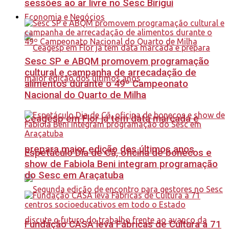
sessões ao ar livre no Sesc Birigui
Economia e Negócios
Sesc SP e ABQM promovem programação
cultural e campanha de arrecadação de
alimentos durante o 49º Campeonato
Nacional do Quarto de Milha
Ceagesp em Flor já tem data marcada e
prepara maior edição dos últimos anos
Espetáculo Dia de Cã, oficina de bonecos e
show de Fabiola Beni integram programação
do Sesc em Araçatuba
Fundação CASA leva Fábricas de Cultura a 71