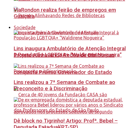
ViaRondon realiza feirão de empregos em
Guaiçara
Sociedade
Lins inaugura Ambulatório de Atenção Integral
à População LGBTQIA+ “Waldirene Nogueira”
Projeto Alinhavando Redes de Bibliotecas
conquista Prêmio Governador do Estado
Lins realizou a 7ª Semana de Combate ao
Preconceito e à Discriminação
Dê block no Tigrinho! Artigo: Profª. Bebel –
Deputada Estadual(PT-SP)