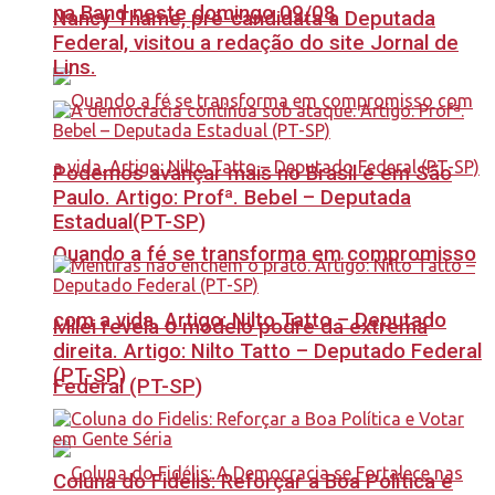
na Band neste domingo 09/08
Nancy Thame, pré-candidata a Deputada
Federal, visitou a redação do site Jornal de
Lins.
Podemos avançar mais no Brasil e em São
Paulo. Artigo: Profª. Bebel – Deputada
Estadual(PT-SP)
Quando a fé se transforma em compromisso
com a vida. Artigo: Nilto Tatto – Deputado
Milei revela o modelo podre da extrema
direita. Artigo: Nilto Tatto – Deputado Federal
(PT-SP)
Federal (PT-SP)
Coluna do Fidelis: Reforçar a Boa Política e