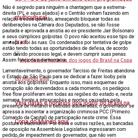
Não é segredo para ninguém a chantagem que a extrema-
direita (PL e seus aliados) e o Centrão vinham fazendo em
multicultural
relação à essa questão, ameaçando bloquear todas as
deliberações na Câmara dos Deputados, se não fosse
pautada e aprovada a anistia ao ex-presidente Jair Bolsonaro
e seus cúmplices golpistas. O povo não aceitou esse tipo de
Brasil
ameaça e foi às ruas. Os condenados por tentativa de golpe
estão tendo todas as oportunidades de defesa, de acordo
com devido processo legal, e devem cumprir suas penas.
Assim funciona a democracia.
Lamentavelmente, o governador Tarcísio de Freitas abandona
o Estado de São Paulo para se dedicar a fazer looby pela
anistia aos golpistas. Enquanto isso, mais esquemas de
corrupção são desvendados a cada momento, os pedágios
free flow proliferam em todas as regiões do estado e, nesta
semana, frente a intoxicações e mortes causadas pela
Veja datas e horários dos jogos do Brasil na
presença de metanol e bebidas adulteradas, o governador se
apressa a inocentar a organização criminosa PCC (Primeiro
Comando da Capital) de participação neste crime. Essa
Copa do Mundo aqui
postura é inaceitável. Por essa e outras razões, as bancadas
de oposição na Assembleia Legislativa ingressaram com
pedido de impeachment do governador, que não vem