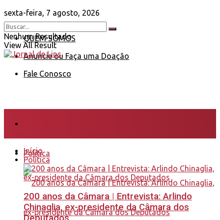
sexta-feira, 7 agosto, 2026
Nenhum Resultado
QUEM SOMOS
View All Result
Anuncie ou Faça uma Doação
Fale Conosco
Início
Início
Política
Política
200 anos da Câmara | Entrevista: Arlindo
Chinaglia, ex-presidente da Câmara dos
Deputados