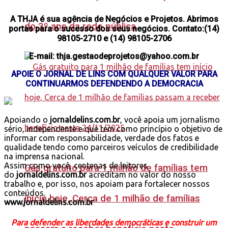
A THJA é sua agência de Negócios e Projetos. Abrimos
do 3º ano da rede pública
portas para o sucesso dos seus negócios. Contato:(14)
98105-2710 e (14) 98105-2706
E-mail: thja.gestaodeprojetos@yahoo.com.br
APOIE O JORNAL DE LINS COM QUALQUER VALOR PARA
CONTINUARMOS DEFENDENDO A DEMOCRACIA
Apoiando o
jornaldelins.com.br
, você apoia um jornalismo
sério, independente e que tem como princípio o objetivo de
informar com responsabilidade, verdade dos fatos e
qualidade tendo como parceiros veículos de credibilidade
na imprensa nacional.
Assim como você, centenas de leitores
Gás gratuito para 1 milhão de famílias tem
do
jornaldelins.com.br
acreditam no valor do nosso
trabalho e, por isso, nos apoiam para fortalecer nossos
conteúdos.
início hoje, Cerca de 1 milhão de famílias
www.jornaldelins.com.br
Para defender as liberdades democráticas e construir um