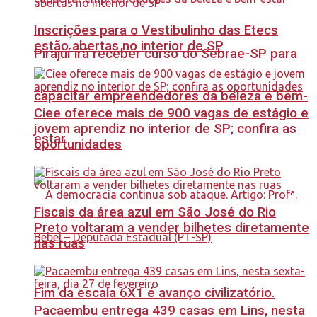
Inscrições para o Vestibulinho das Etecs
estão abertas no interior de SP
Pirajuí irá receber curso do Sebrae-SP para
capacitar empreendedores da beleza e bem-
Ciee oferece mais de 900 vagas de estágio e
jovem aprendiz no interior de SP; confira as
estar
oportunidades
Fiscais da área azul em São José do Rio
Preto voltaram a vender bilhetes diretamente
nas ruas
Fim da escala 6X1 é avanço civilizatório.
Pacaembu entrega 439 casas em Lins, nesta