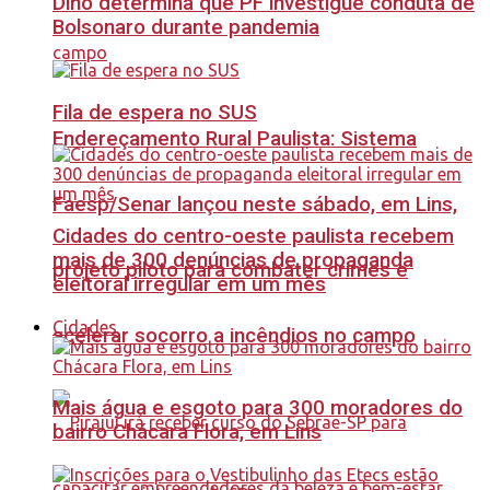
Dino determina que PF investigue conduta de
Bolsonaro durante pandemia
Fila de espera no SUS
Endereçamento Rural Paulista: Sistema
Faesp/Senar lançou neste sábado, em Lins,
Cidades do centro-oeste paulista recebem
mais de 300 denúncias de propaganda
projeto piloto para combater crimes e
eleitoral irregular em um mês
Cidades
acelerar socorro a incêndios no campo
Mais água e esgoto para 300 moradores do
bairro Chácara Flora, em Lins