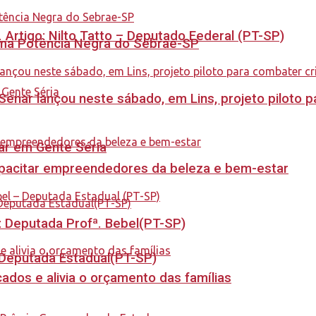
. Artigo: Nilto Tatto – Deputado Federal (PT-SP)
rama Potência Negra do Sebrae-SP
enar lançou neste sábado, em Lins, projeto piloto p
tar em Gente Séria
capacitar empreendedores da beleza e bem-estar
o: Deputada Profª. Bebel(PT-SP)
- Deputada Estadual(PT-SP)
dos e alivia o orçamento das famílias