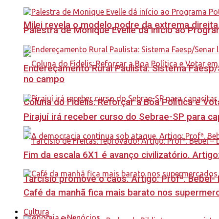
Milei revela o modelo podre da extrema direita
Palestra de Monique Evelle dá início ao Prog
Endereçamento Rural Paulista: Sistema Faesp/S
no campo
Coluna do Fidelis: Reforçar a Boa Política e Vo
Pirajuí irá receber curso do Sebrae-SP para 
Fim da escala 6X1 é avanço civilizatório. Artig
Tarcísio promove o caos. Artigo: Profª. Bebel
Café da manhã fica mais barato nos supermerca
Cultura
Economia e Negócios