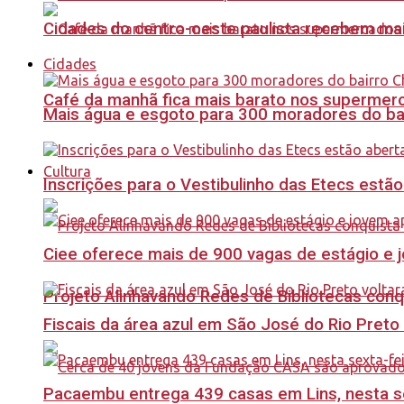
Cidades do centro-oeste paulista recebem mai
Cidades
Café da manhã fica mais barato nos supermerca
Mais água e esgoto para 300 moradores do bai
Cultura
Inscrições para o Vestibulinho das Etecs estão
Ciee oferece mais de 900 vagas de estágio e j
Projeto Alinhavando Redes de Bibliotecas con
Fiscais da área azul em São José do Rio Preto
Pacaembu entrega 439 casas em Lins, nesta sex