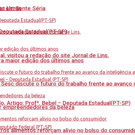
nas Urnas
tar em Gente Séria
- Deputada Estadual(PT-SP)
 visitou a redação do site Jornal de Lins.
a maior edição dos últimos anos
sc discute o futuro do trabalho frente ao avanço da 
. Artigo: Profª. Bebel – Deputada Estadual(PT-SP)
ar empreendedores da beleza
ros alimentos reforçam alívio no bolso do consumid