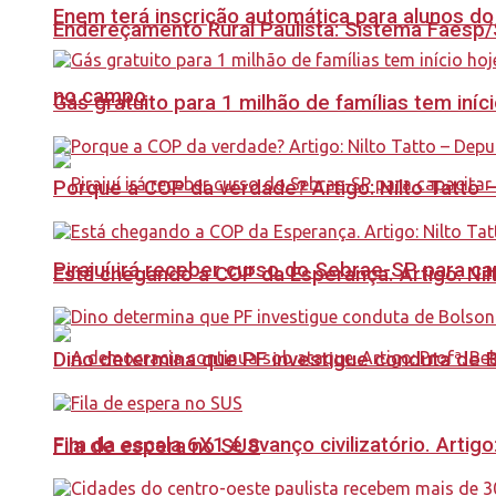
Enem terá inscrição automática para alunos do
Endereçamento Rural Paulista: Sistema Faesp/S
no campo
Gás gratuito para 1 milhão de famílias tem iní
Porque a COP da verdade? Artigo: Nilto Tatto
Pirajuí irá receber curso do Sebrae-SP para 
Está chegando a COP da Esperança. Artigo: Nil
Dino determina que PF investigue conduta de 
Fim da escala 6X1 é avanço civilizatório. Artig
Fila de espera no SUS