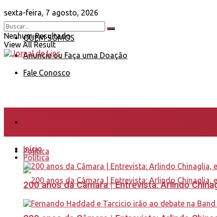
sexta-feira, 7 agosto, 2026
Nenhum Resultado
QUEM SOMOS
View All Result
Anuncie ou Faça uma Doação
Fale Conosco
Início
Início
Política
Política
200 anos da Câmara | Entrevista: Arlindo Chin