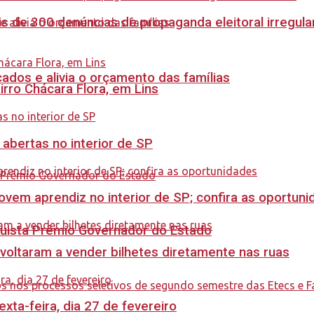
s de 300 denúncias de propaganda eleitoral irregu
dos e alivia o orçamento das famílias
rro Chácara Flora, em Lins
 abertas no interior de SP
ovem aprendiz no interior de SP; confira as oportun
quista Prêmio Governador do Estado
 voltaram a vender bilhetes diretamente nas ruas
ta-feira, dia 27 de fevereiro