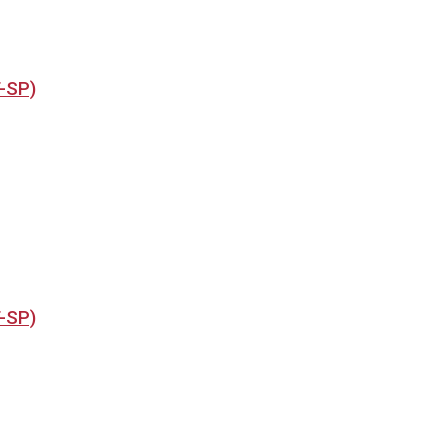
T-SP)
T-SP)