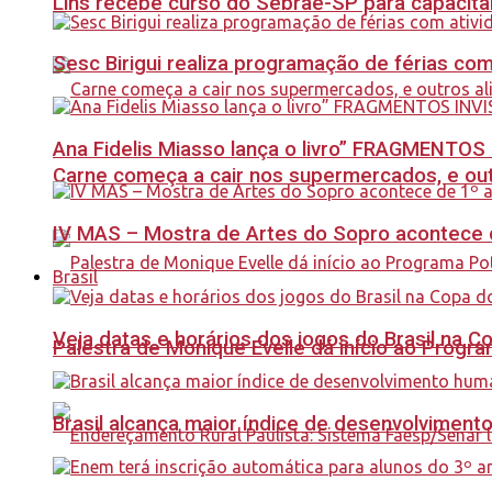
Lins recebe curso do Sebrae-SP para capacit
Sesc Birigui realiza programação de férias co
Ana Fidelis Miasso lança o livro” FRAGMENTOS 
Carne começa a cair nos supermercados, e out
IV MAS – Mostra de Artes do Sopro acontece d
Brasil
Veja datas e horários dos jogos do Brasil na 
Palestra de Monique Evelle dá início ao Prog
Brasil alcança maior índice de desenvolviment