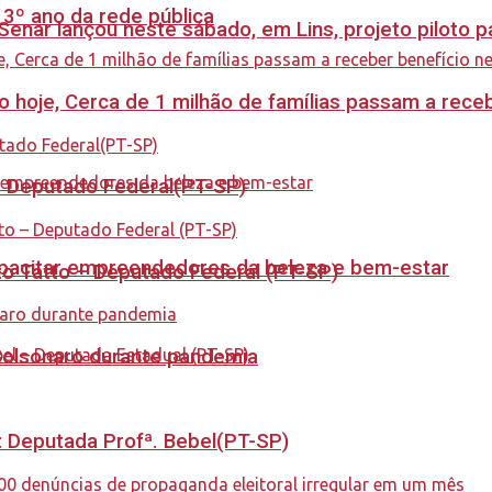
 3º ano da rede pública
enar lançou neste sábado, em Lins, projeto piloto p
cio hoje, Cerca de 1 milhão de famílias passam a rec
 – Deputado Federal(PT-SP)
capacitar empreendedores da beleza e bem-estar
to Tatto – Deputado Federal (PT-SP)
Bolsonaro durante pandemia
o: Deputada Profª. Bebel(PT-SP)