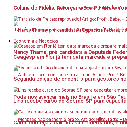
Coluna do Fidélis: A Democracia se Fortalece 
Coluna do Fidelis: Reforçar a Boa Política e Vo
Tarcísio promove o caos. Artigo: Profª. Bebel
Economia e Negócios
Nancy Thame, pré-candidata a Deputada Federal,
Ceagesp em Flor já tem data marcada e prepar
Segunda edição de encontro para gestores no Se
Podemos avançar mais no Brasil e em São Paulo
Lins recebe curso do Sebrae-SP para capacit
Carne começa a cair nos supermercados, e out