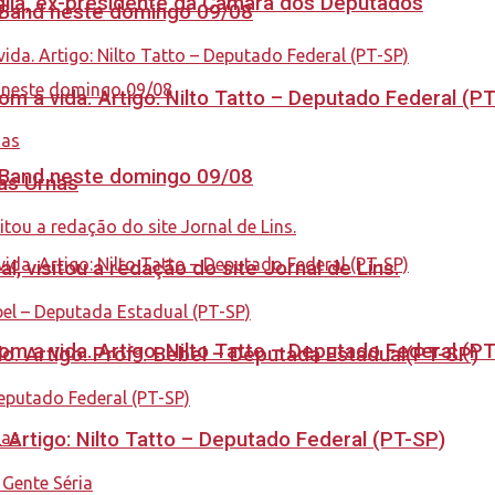
aglia, ex-presidente da Câmara dos Deputados
a Band neste domingo 09/08
 a vida. Artigo: Nilto Tatto – Deputado Federal (P
a Band neste domingo 09/08
nas Urnas
 visitou a redação do site Jornal de Lins.
 a vida. Artigo: Nilto Tatto – Deputado Federal (P
. Artigo: Profª. Bebel – Deputada Estadual(PT-SP)
. Artigo: Nilto Tatto – Deputado Federal (PT-SP)