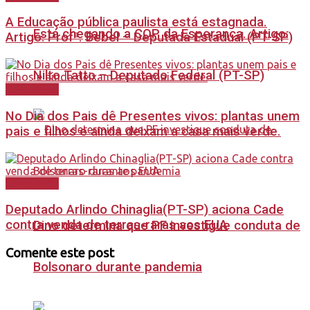
A Educação pública paulista está estagnada.
Está chegando a COP da Esperança. Artigo:
Artigo: Profª. Bebel – Deputada Estadual (PT-SP)
Nilto Tatto – Deputado Federal (PT-SP)
Destaques
No Dia dos Pais dê Presentes vivos: plantas unem
pais e filhos e ainda deixam a casa mais verde.
Destaques
Deputado Arlindo Chinaglia(PT-SP) aciona Cade
contra venda de terras-raras aos EUA
Dino determina que PF investigue conduta de
Comente este post
Bolsonaro durante pandemia