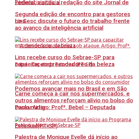
Federal, visitou a redação do site Jornal de
Segunda edição de encontro para gestores
no Sesc discute o futuro do trabalho frente
Lins.
ao avanço da inteligência artificial
Lins recebe curso do Sebrae-SP para
capacitar empreendedores da beleza
Podemos avançar mais no Brasil e em São
Carne começa a cair nos supermercados, e
outros alimentos reforçam alívio no bolso do
Paulo. Artigo: Profª. Bebel – Deputada
consumidor
Estadual(PT-SP)
Palestra de Monique Evelle dá início ao