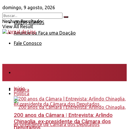
domingo, 9 agosto, 2026
Nenhum Resultado
QUEM SOMOS
View All Result
Anuncie ou Faça uma Doação
Fale Conosco
Início
Início
Política
Política
200 anos da Câmara | Entrevista: Arlindo
Chinaglia, ex-presidente da Câmara dos
Deputados