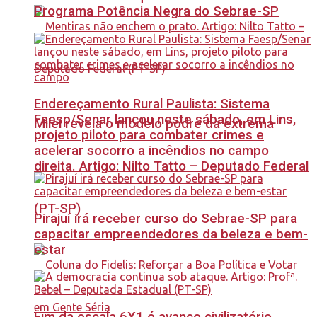
Programa Potência Negra do Sebrae-SP
Endereçamento Rural Paulista: Sistema
Faesp/Senar lançou neste sábado, em Lins,
Milei revela o modelo podre da extrema
projeto piloto para combater crimes e
acelerar socorro a incêndios no campo
direita. Artigo: Nilto Tatto – Deputado Federal
(PT-SP)
Pirajuí irá receber curso do Sebrae-SP para
capacitar empreendedores da beleza e bem-
estar