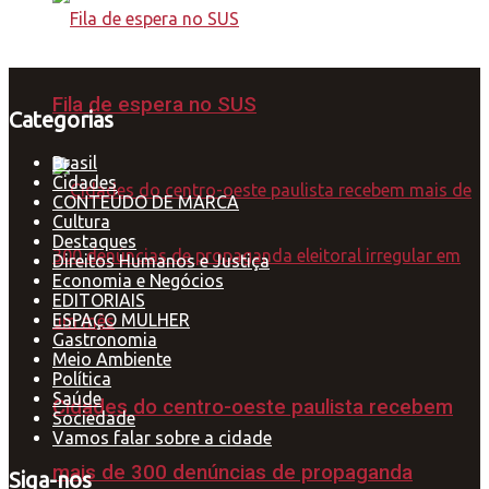
Fila de espera no SUS
Categorias
Brasil
Cidades
CONTEÚDO DE MARCA
Cultura
Destaques
Direitos Humanos e Justiça
Economia e Negócios
EDITORIAIS
ESPAÇO MULHER
Gastronomia
Meio Ambiente
Política
Saúde
Cidades do centro-oeste paulista recebem
Sociedade
Vamos falar sobre a cidade
mais de 300 denúncias de propaganda
Siga-nos