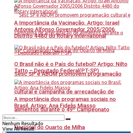
A Importância da Vacinação. Artigo: Israel
Antonio Alfonso Governador 2005/2006
Distrito 4480 do Rotary International
O Brasil não é o País do futebol? Artigo: Nilto
Tatto – Deputado Federal(PT-SP)
Sesc SP e ABQM promovem programação
cultural e campanha de arrecadação de
A importância dos programas sociais no
Brasil. Artigo: Ana Fidelis Miasso
alimentos durante o 49º Campeonato
Nenhum Resultado
Nacional do Quarto de Milha
View All Result