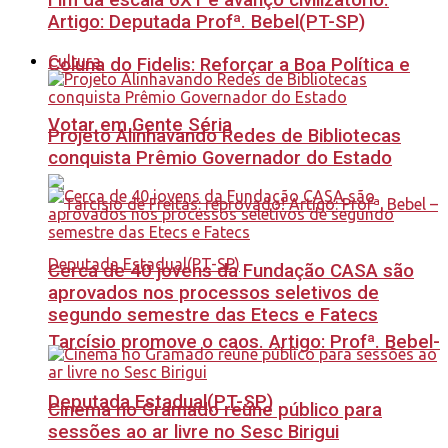
Fim da escala 6X1 é avanço civilizatório.
Artigo: Deputada Profª. Bebel(PT-SP)
Cultura
Coluna do Fidelis: Reforçar a Boa Política e
Votar em Gente Séria
Projeto Alinhavando Redes de Bibliotecas
conquista Prêmio Governador do Estado
Cerca de 40 jovens da Fundação CASA são
aprovados nos processos seletivos de
segundo semestre das Etecs e Fatecs
Tarcísio promove o caos. Artigo: Profª. Bebel-
Deputada Estadual(PT-SP)
Cinema no Gramado reúne público para
sessões ao ar livre no Sesc Birigui