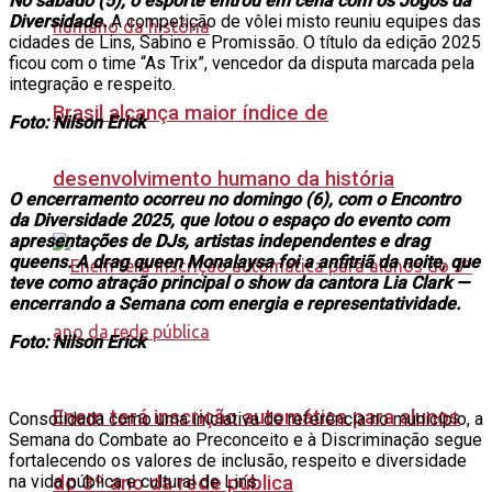
No sábado (5), o esporte entrou em cena com os Jogos da
Diversidade.
A competição de vôlei misto reuniu equipes das
cidades de Lins, Sabino e Promissão. O título da edição 2025
ficou com o time “As Trix”, vencedor da disputa marcada pela
integração e respeito.
Brasil alcança maior índice de
Foto: Nilson Erick
desenvolvimento humano da história
O encerramento ocorreu no domingo (6), com o Encontro
da Diversidade 2025, que lotou o espaço do evento com
apresentações de DJs, artistas independentes e drag
queens. A drag queen Monalaysa foi a anfitriã da noite, que
teve como atração principal o show da cantora Lia Clark —
encerrando a Semana com energia e representatividade.
Foto: Nilson Erick
Enem terá inscrição automática para alunos
Consolidada como uma iniciativa de referência no município, a
Semana do Combate ao Preconceito e à Discriminação segue
fortalecendo os valores de inclusão, respeito e diversidade
na vida pública e cultural de Lins.
do 3º ano da rede pública