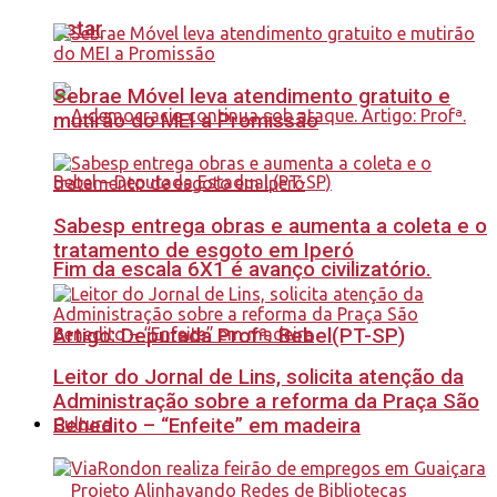
estar
Sebrae Móvel leva atendimento gratuito e
mutirão do MEI a Promissão
Sabesp entrega obras e aumenta a coleta e o
tratamento de esgoto em Iperó
Fim da escala 6X1 é avanço civilizatório.
Artigo: Deputada Profª. Bebel(PT-SP)
Leitor do Jornal de Lins, solicita atenção da
Administração sobre a reforma da Praça São
Benedito – “Enfeite” em madeira
Cultura