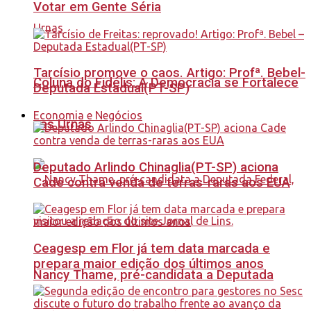
Votar em Gente Séria
Tarcísio promove o caos. Artigo: Profª. Bebel-
Coluna do Fidélis: A Democracia se Fortalece
Deputada Estadual(PT-SP)
Economia e Negócios
nas Urnas
Deputado Arlindo Chinaglia(PT-SP) aciona
Cade contra venda de terras-raras aos EUA
Ceagesp em Flor já tem data marcada e
prepara maior edição dos últimos anos
Nancy Thame, pré-candidata a Deputada