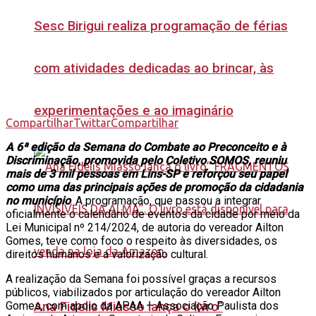
Sesc Birigui realiza programação de férias
com atividades dedicadas ao brincar, às
experimentações e ao imaginário
Compartilhar
Twittar
Compartilhar
A 6ª edição da Semana do Combate ao Preconceito e à
Discriminação, promovida pelo Coletivo SOMOS, reuniu
mais de 3 mil pessoas em Lins-SP e reforçou seu papel
como uma das principais ações de promoção da cidadania
no município
. A programação, que passou a integrar
oficialmente o calendário de eventos da cidade por meio da
Lei Municipal nº 214/2024, de autoria do vereador Ailton
Gomes, teve como foco o respeito às diversidades, os
direitos humanos e a valorização cultural.
A realização da Semana foi possível graças a recursos
públicos, viabilizados por articulação do vereador Ailton
Ana Fidelis Miasso lança o livro”
Gomes, com apoio da APAA – Associação Paulista dos