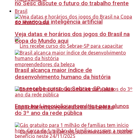
no Sesc discute o futuro do trabalho frente
Brasil
ao avanço da inteligência artificial
Veja datas e horários dos jogos do Brasil na
Copa do Mundo aqui
Brasil alcança maior índice de
desenvolvimento humano da história
Lins recebe curso do Sebrae-SP para
Enem terá inscrição automática para alunos
capacitar empreendedores da beleza
do 3º ano da rede pública