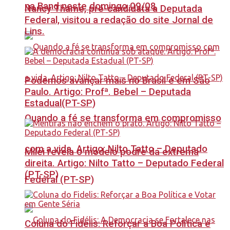
na Band neste domingo 09/08
Nancy Thame, pré-candidata a Deputada
Federal, visitou a redação do site Jornal de
Lins.
Podemos avançar mais no Brasil e em São
Paulo. Artigo: Profª. Bebel – Deputada
Estadual(PT-SP)
Quando a fé se transforma em compromisso
com a vida. Artigo: Nilto Tatto – Deputado
Milei revela o modelo podre da extrema
direita. Artigo: Nilto Tatto – Deputado Federal
(PT-SP)
Federal (PT-SP)
Coluna do Fidelis: Reforçar a Boa Política e