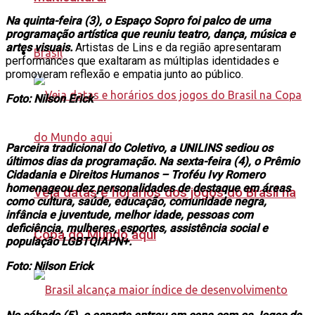
Na quinta-feira (3), o Espaço Sopro foi palco de uma
programação artística que reuniu teatro, dança, música e
artes visuais.
Artistas de Lins e da região apresentaram
Brasil
performances que exaltaram as múltiplas identidades e
promoveram reflexão e empatia junto ao público.
Foto: Nilson Erick
Parceira tradicional do Coletivo, a UNILINS sediou os
últimos dias da programação. Na sexta-feira (4), o Prêmio
Cidadania e Direitos Humanos – Troféu Ivy Romero
homenageou dez personalidades de destaque em áreas
Veja datas e horários dos jogos do Brasil na
como cultura, saúde, educação, comunidade negra,
infância e juventude, melhor idade, pessoas com
deficiência, mulheres, esportes, assistência social e
Copa do Mundo aqui
população LGBTQIAPN+.
Foto: Nilson Erick