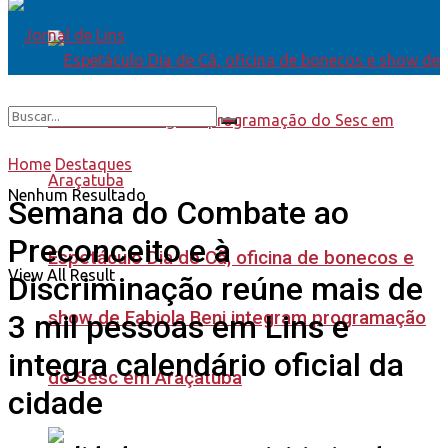
Home
Destaques
Nenhum Resultado
Semana do Combate ao
Preconceito e à
Espetáculo Dia de Cã, oficina de bonecos e
View All Result
Discriminação reúne mais de
show de Fabiola Beni integram programação
3 mil pessoas em Lins e
integra calendário oficial da
do Sesc em Araçatuba
cidade