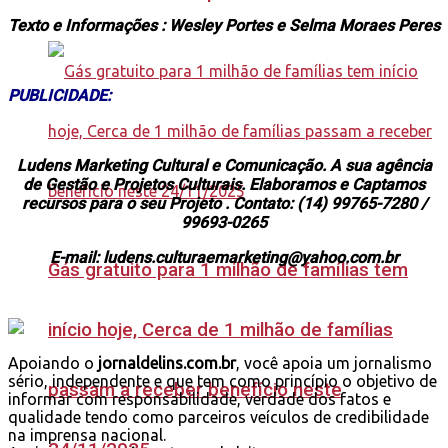
Texto e Informações : Wesley Portes e Selma Moraes Peres
PUBLICIDADE:
Ludens Marketing Cultural e Comunicação. A sua agência
de Gestão e Projetos Culturais. Elaboramos e Captamos
recursos para o seu Projeto . Contato: (14) 99765-7280 /
99693-0265
E-mail: ludens.culturaemarketing@yahoo.com.br
Gás gratuito para 1 milhão de famílias tem
início hoje, Cerca de 1 milhão de famílias
Apoiando o
jornaldelins.com.br
, você apoia um jornalismo
sério, independente e que tem como princípio o objetivo de
passam a receber benefício neste
informar com responsabilidade, verdade dos fatos e
qualidade tendo como parceiros veículos de credibilidade
na imprensa nacional.