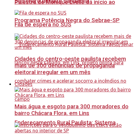
Bolsonaro durante pandemia
Palestra de Monique Evelle dá início ao
Programa Potência Negra do Sebrae-SP
Fila de espera no SUS
Cidades do centro-oeste paulista recebem
mais de 300 denúncias de propaganda
eleitoral irregular em um mês
Cidades
Mais água e esgoto para 300 moradores do
bairro Chácara Flora, em Lins
Endereçamento Rural Paulista: Sistema