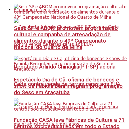
Economia e Negócios
Sesc SP e ABQM promovem programação
cultural e campanha de arrecadação de
alimentos durante o 49º Campeonato
Nacional do Quarto de Milha
Deputado Arlindo Chinaglia(PT-SP) aciona
Espetáculo Dia de Cã, oficina de bonecos e
Cade contra venda de terras-raras aos EUA
show de Fabiola Beni integram programação
do Sesc em Araçatuba
Fundação CASA leva Fábricas de Cultura a 71
centros socioeducativos em todo o Estado