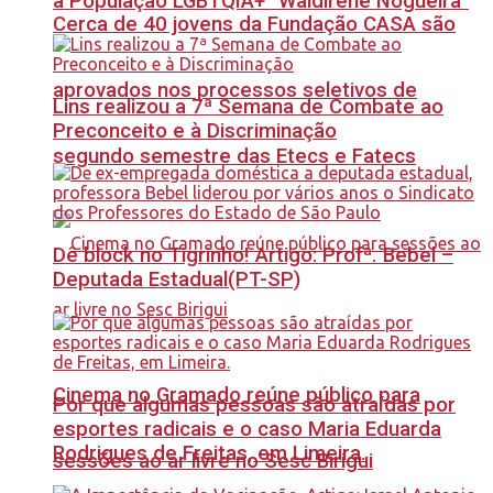
à População LGBTQIA+ “Waldirene Nogueira”
Cerca de 40 jovens da Fundação CASA são
aprovados nos processos seletivos de
Lins realizou a 7ª Semana de Combate ao
Preconceito e à Discriminação
segundo semestre das Etecs e Fatecs
Dê block no Tigrinho! Artigo: Profª. Bebel –
Deputada Estadual(PT-SP)
Cinema no Gramado reúne público para
Por que algumas pessoas são atraídas por
esportes radicais e o caso Maria Eduarda
Rodrigues de Freitas, em Limeira.
sessões ao ar livre no Sesc Birigui