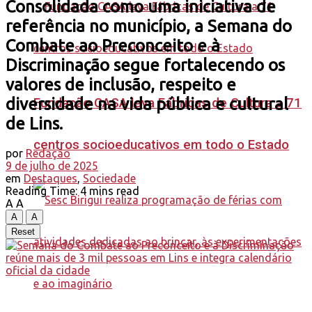
Consolidada como uma iniciativa de
referência no município, a Semana do
Combate ao Preconceito e à
Discriminação segue fortalecendo os
valores de inclusão, respeito e
diversidade na vida pública e cultural
Fundação CASA leva Fábricas de Cultura a 71
de Lins.
centros socioeducativos em todo o Estado
por
Redação
9 de julho de 2025
em
Destaques
,
Sociedade
Reading Time: 4 mins read
A
A
A
A
Reset