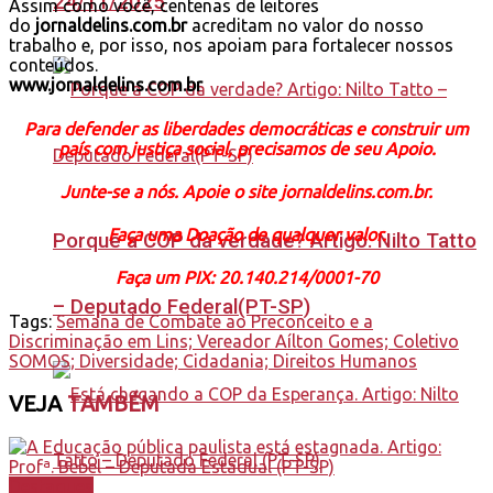
24/11/2025
Assim como você, centenas de leitores
do
jornaldelins.com.br
acreditam no valor do nosso
trabalho e, por isso, nos apoiam para fortalecer nossos
conteúdos.
www.jornaldelins.com.br
Para defender as liberdades democráticas e construir um
país com justiça social, precisamos de seu Apoio.
Junte-se a nós. Apoie o site jornaldelins.com.br.
Faça uma Doação de qualquer valor.
Porque a COP da verdade? Artigo: Nilto Tatto
Faça um PIX: 20.140.214/0001-70
– Deputado Federal(PT-SP)
Tags:
Semana de Combate ao Preconceito e a
Discriminação em Lins; Vereador Aílton Gomes; Coletivo
SOMOS; Diversidade; Cidadania; Direitos Humanos
VEJA
TAMBÉM
Destaques