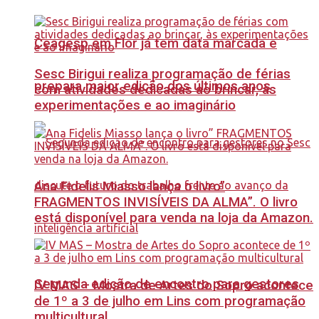
Ceagesp em Flor já tem data marcada e
Sesc Birigui realiza programação de férias
prepara maior edição dos últimos anos
com atividades dedicadas ao brincar, às
experimentações e ao imaginário
Ana Fidelis Miasso lança o livro”
FRAGMENTOS INVISÍVEIS DA ALMA”. O livro
está disponível para venda na loja da Amazon.
Segunda edição de encontro para gestores
IV MAS – Mostra de Artes do Sopro acontece
de 1º a 3 de julho em Lins com programação
multicultural