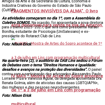
Amigos da Arte e da Secretaria da Cultura, Economia e
Indústria Criativas do Governo do Estado de São Paulo
(CultSP).
FRAGMENTOS INVISÍVEIS DA ALMA”. O livro
As atividades começaram no dia 1º, com a Assembleia do
Coletivo SOMOS.
Na ocasião, foi apresentada a nova diretoria
está disponível para venda na loja da Amazon.
para o biênio 2025–2027, que terá como presidente Rafael
Bonilha, estudante de Psicologia (UniSalesiano) e ex-
presidente do Rotaract Club de Lins.
Foto: Nilson Erick
Na quarta-feira (2), o auditório da OAB Lins sediou o Fórum
de Debates com o tema “Direitos Humanos e Igualdade:
desafios e avanços na proteção das diversidades”.
O painel
contou com a participação dos advogados Alessandro Paulo,
IV MAS – Mostra de Artes do Sopro acontece
Lorraine Piza e Vanessa Aguiar, da delegada aposentada Dra.
Renata Golmia, além de ativistas das causas LGBTQIAPN+,
das mulheres e das pessoas neurodivergentes.
de 1º a 3 de julho em Lins com programação
Foto: Nilson Erick
multicultural