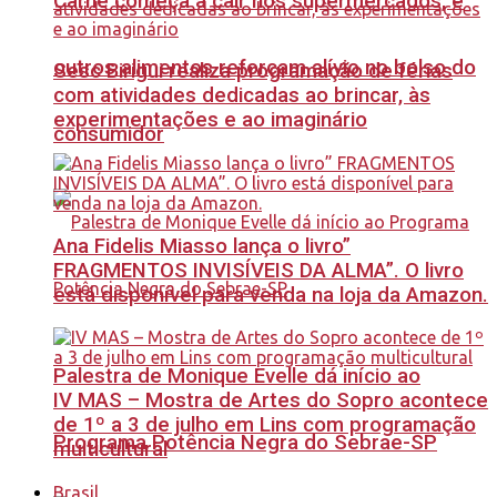
Carne começa a cair nos supermercados, e
outros alimentos reforçam alívio no bolso do
Sesc Birigui realiza programação de férias
com atividades dedicadas ao brincar, às
experimentações e ao imaginário
consumidor
Ana Fidelis Miasso lança o livro”
FRAGMENTOS INVISÍVEIS DA ALMA”. O livro
está disponível para venda na loja da Amazon.
Palestra de Monique Evelle dá início ao
IV MAS – Mostra de Artes do Sopro acontece
de 1º a 3 de julho em Lins com programação
Programa Potência Negra do Sebrae-SP
multicultural
Brasil