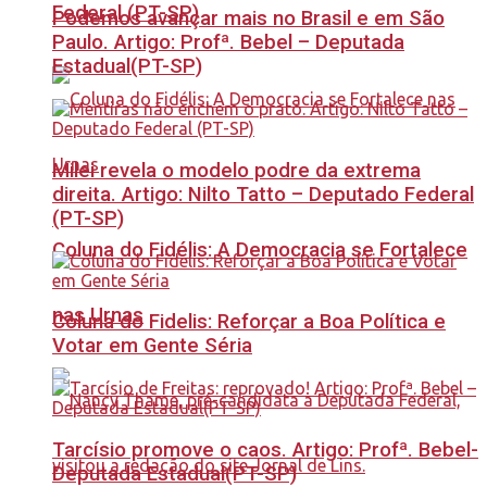
Federal (PT-SP)
Podemos avançar mais no Brasil e em São
Paulo. Artigo: Profª. Bebel – Deputada
Estadual(PT-SP)
Milei revela o modelo podre da extrema
direita. Artigo: Nilto Tatto – Deputado Federal
(PT-SP)
Coluna do Fidélis: A Democracia se Fortalece
nas Urnas
Coluna do Fidelis: Reforçar a Boa Política e
Votar em Gente Séria
Tarcísio promove o caos. Artigo: Profª. Bebel-
Deputada Estadual(PT-SP)