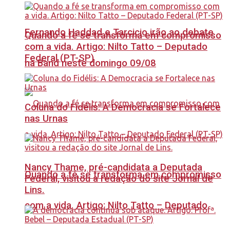
Fernando Haddad e Tarcicio irão ao debate
Quando a fé se transforma em compromisso
com a vida. Artigo: Nilto Tatto – Deputado
Federal (PT-SP)
na Band neste domingo 09/08
Coluna do Fidélis: A Democracia se Fortalece
nas Urnas
Nancy Thame, pré-candidata a Deputada
Quando a fé se transforma em compromisso
Federal, visitou a redação do site Jornal de
Lins.
com a vida. Artigo: Nilto Tatto – Deputado