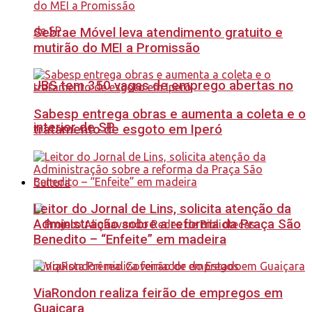
Sebrae Móvel leva atendimento gratuito e
mutirão do MEI a Promissão
JBS tem 350 vagas de emprego abertas no
Sabesp entrega obras e aumenta a coleta e o
interior de SP
tratamento de esgoto em Iperó
Cultura
Leitor do Jornal de Lins, solicita atenção da
Administração sobre a reforma da Praça São
Benedito – “Enfeite” em madeira
ViaRondon realiza feirão de empregos em
Guaiçara