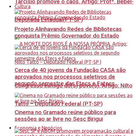
Tarcísio promove o caos. Artigo: Profª. Bebel-
Cultura
Deputada Estadual(PT-SP)
Projeto Alinhavando Redes de Bibliotecas
conquista Prêmio Governador do Estado
Cerca de 40 jovens da Fundação CASA são
aprovados nos processos seletivos de
segundo semestre das Etecs e Fatecs
Congresso inimigo do(s) povo(s). Artigo: Nilto
Tatto – Deputado Federal (PT-SP)
Cinema no Gramado reúne público para
sessões ao ar livre no Sesc Birigui
Economia e Negócios