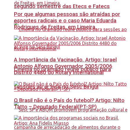
segundo semestre das Etecs e Fatecs
Por que algumas pessoas são atraídas por
esportes radicais e o caso Maria Eduarda
Rodrigues de Freitas, em Limeira.
A Importância da Vacinação. Artigo: Israel
Antonio Alfonso Governador 2005/2006
Cinema no Gramado reúne público para
Distrito 4480 do Rotary International
sessões ao ar livre no Sesc Birigui
O Brasil não é o País do futebol? Artigo: Nilto
Tatto – Deputado Federal(PT-SP)