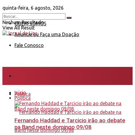
quinta-feira, 6 agosto, 2026
Nenhum Resultado
QUEM SOMOS
View All Result
Anuncie ou Faça uma Doação
Fale Conosco
Início
Início
Política
Política
Fernando Haddad e Tarcicio irão ao debate
na Band neste domingo 09/08