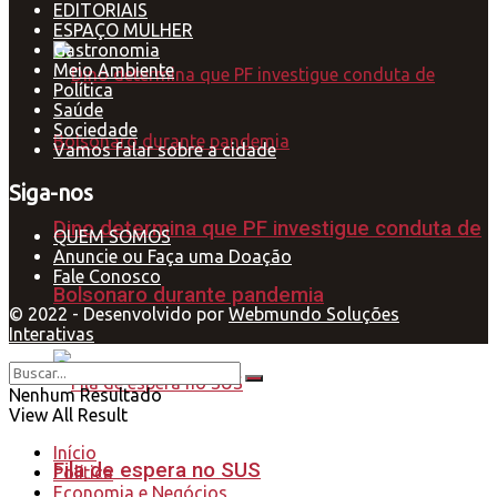
EDITORIAIS
ESPAÇO MULHER
Gastronomia
Meio Ambiente
Política
Saúde
Sociedade
Vamos falar sobre a cidade
Siga-nos
Dino determina que PF investigue conduta de
QUEM SOMOS
Anuncie ou Faça uma Doação
Fale Conosco
Bolsonaro durante pandemia
© 2022 - Desenvolvido por
Webmundo Soluções
Interativas
Nenhum Resultado
View All Result
Início
Fila de espera no SUS
Política
Economia e Negócios