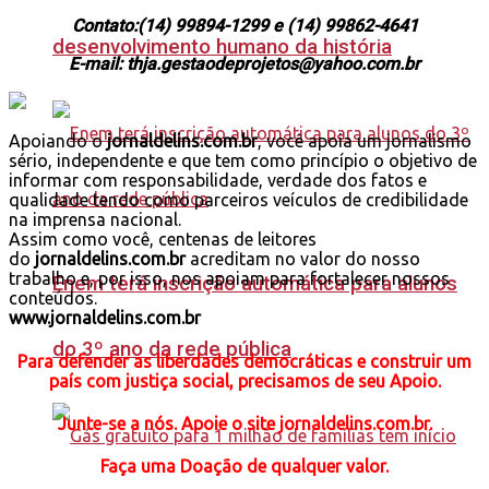
Contato:(14) 99894-1299 e (14) 99862-4641
desenvolvimento humano da história
E-mail: thja.gestaodeprojetos@yahoo.com.br
Apoiando o
jornaldelins.com.br
, você apoia um jornalismo
sério, independente e que tem como princípio o objetivo de
informar com responsabilidade, verdade dos fatos e
qualidade tendo como parceiros veículos de credibilidade
na imprensa nacional.
Assim como você, centenas de leitores
do
jornaldelins.com.br
acreditam no valor do nosso
trabalho e, por isso, nos apoiam para fortalecer nossos
Enem terá inscrição automática para alunos
conteúdos.
www.jornaldelins.com.br
do 3º ano da rede pública
Para defender as liberdades democráticas e construir um
país com justiça social, precisamos de seu Apoio.
Junte-se a nós. Apoie o site jornaldelins.com.br.
Faça uma Doação de qualquer valor.