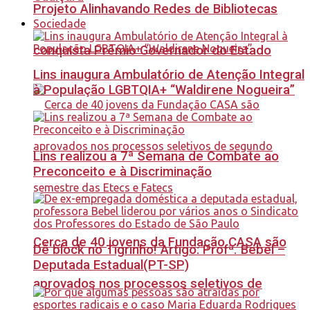
Projeto Alinhavando Redes de Bibliotecas
Sociedade
conquista Prêmio Governador do Estado
Lins inaugura Ambulatório de Atenção Integral
à População LGBTQIA+ “Waldirene Nogueira”
Lins realizou a 7ª Semana de Combate ao
Preconceito e à Discriminação
Cerca de 40 jovens da Fundação CASA são
Dê block no Tigrinho! Artigo: Profª. Bebel –
Deputada Estadual(PT-SP)
aprovados nos processos seletivos de