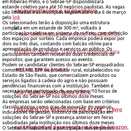
em Ribeirão Preto, e o Sebrae-SP disponibilizará
estande coletivo para até 50 negócios paulistas. As vagas
experimentações e ao imaginário
são limitadas e as inscrições seguem até o dia 6 de março
pelo
link
Os selecionados terão à disposição uma estrutura
completa em um estande de 300 m², voltado à
participação coletiva em sistema de rodízio, com definição
dos espaços por sorteio. Cada empresa poderá expor por
dois ou três dias, contando com balcão vitrine para
apresentação de produtos e serviços ao público. Os
participantes também receberão duas credenciais de
expositor, que garantem acesso ao evento.
Podem se candidatar clientes do Sebrae-SP enquadrados
como MEI, ME, EPP ou produtor rural, estabelecidos no
Estado de São Paulo, que comercializem produtos ou
serviços ligados à cadeia do agro e não possuam
pendências financeiras com a instituição. Também é
necessário ter participado de, no mínimo, 10 horas de
Ana Fidelis Miasso lança o livro”
soluções do Sebrae-SP nos últimos doze meses.
As empresas serão selecionadas com base em critérios
classificatórios como grau de inovação do negócio,
FRAGMENTOS INVISÍVEIS DA ALMA”. O livro
indicadores de gestão, histórico de participação em
soluções do Sebrae-SP e presença anterior em feiras
subsidiadas pela instituição nos últimos doze meses.
está disponível para venda na loja da Amazon.
O Sebrae-SP subsidiará a participação das empresas