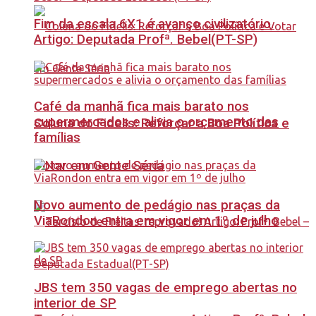
Fim da escala 6X1 é avanço civilizatório.
Artigo: Deputada Profª. Bebel(PT-SP)
Café da manhã fica mais barato nos
supermercados e alivia o orçamento das
Coluna do Fidelis: Reforçar a Boa Política e
famílias
Votar em Gente Séria
Novo aumento de pedágio nas praças da
ViaRondon entra em vigor em 1º de julho
JBS tem 350 vagas de emprego abertas no
interior de SP