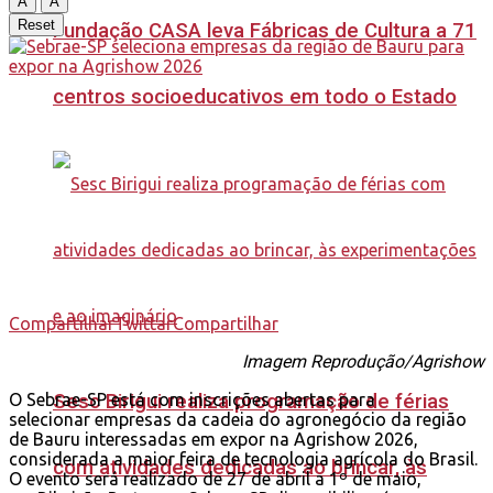
A
A
Reset
Fundação CASA leva Fábricas de Cultura a 71
centros socioeducativos em todo o Estado
Compartilhar
Twittar
Compartilhar
Imagem Reprodução/Agrishow
Sesc Birigui realiza programação de férias
O Sebrae-SP está com inscrições abertas para
selecionar empresas da cadeia do agronegócio da região
de Bauru interessadas em expor na Agrishow 2026,
considerada a maior feira de tecnologia agrícola do Brasil.
com atividades dedicadas ao brincar, às
O evento será realizado de 27 de abril a 1º de maio,