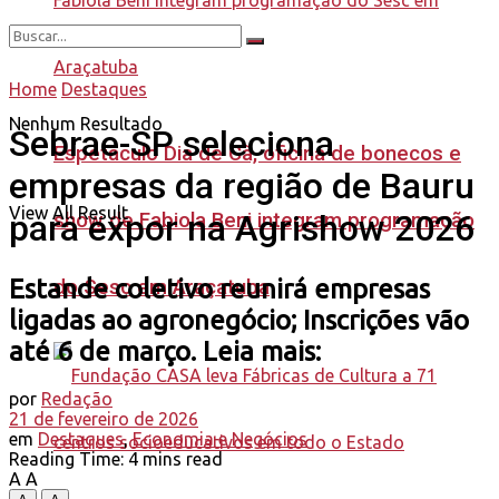
Home
Destaques
Nenhum Resultado
Sebrae-SP seleciona
Espetáculo Dia de Cã, oficina de bonecos e
empresas da região de Bauru
View All Result
para expor na Agrishow 2026
show de Fabiola Beni integram programação
Estande coletivo reunirá empresas
do Sesc em Araçatuba
ligadas ao agronegócio; Inscrições vão
até 6 de março. Leia mais:
por
Redação
21 de fevereiro de 2026
em
Destaques
,
Economia e Negócios
Reading Time: 4 mins read
A
A