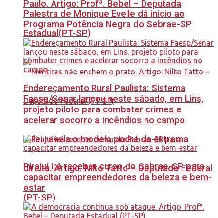
Paulo. Artigo: Profª. Bebel – Deputada
Palestra de Monique Evelle dá início ao
Programa Potência Negra do Sebrae-SP
Estadual(PT-SP)
Endereçamento Rural Paulista: Sistema
Faesp/Senar lançou neste sábado, em Lins,
projeto piloto para combater crimes e
acelerar socorro a incêndios no campo
Milei revela o modelo podre da extrema
Pirajuí irá receber curso do Sebrae-SP para
direita. Artigo: Nilto Tatto – Deputado Federal
capacitar empreendedores da beleza e bem-
estar
(PT-SP)