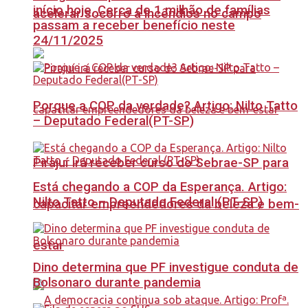
início hoje, Cerca de 1 milhão de famílias
acelerar socorro a incêndios no campo
passam a receber benefício neste
24/11/2025
Porque a COP da verdade? Artigo: Nilto Tatto
– Deputado Federal(PT-SP)
Pirajuí irá receber curso do Sebrae-SP para
Está chegando a COP da Esperança. Artigo:
Nilto Tatto – Deputado Federal (PT-SP)
capacitar empreendedores da beleza e bem-
estar
Dino determina que PF investigue conduta de
Bolsonaro durante pandemia