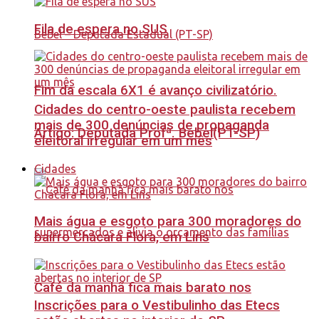
Fila de espera no SUS
Fim da escala 6X1 é avanço civilizatório.
Cidades do centro-oeste paulista recebem
mais de 300 denúncias de propaganda
Artigo: Deputada Profª. Bebel(PT-SP)
eleitoral irregular em um mês
Cidades
Mais água e esgoto para 300 moradores do
bairro Chácara Flora, em Lins
Café da manhã fica mais barato nos
Inscrições para o Vestibulinho das Etecs