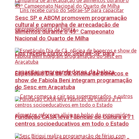
Sesc SP e ABQM promovem programação
cultural e campanha de arrecadação de
alimentos durante o 49º Campeonato
Nacional do Quarto de Milha
Lins recebe curso do Sebrae-SP para
capacitar empreendedores da beleza
Espetáculo Dia de Cã, oficina de bonecos e
show de Fabiola Beni integram programação
do Sesc em Araçatuba
Fundação CASA leva Fábricas de Cultura a 71
centros socioeducativos em todo o Estado