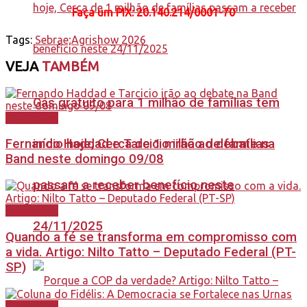
Faça
um PIX: 20.140.214/0001-70
Tags:
Sebrae;Agrishow 2026
VEJA
TAMBÉM
Gás gratuito para 1 milhão de famílias tem
Destaques
início hoje, Cerca de 1 milhão de famílias
Fernando Haddad e Tarcicio irão ao debate na
Band neste domingo 09/08
passam a receber benefício neste
Destaques
24/11/2025
Quando a fé se transforma em compromisso com
a vida. Artigo: Nilto Tatto – Deputado Federal (PT-
SP)
Destaques