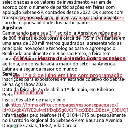
selecionadas e os valores de investimento variam de
acordo com o número de participações em feiras com
apoio do Sebrae-SP, contados desde 2022. Os custos com
transporte, hospedagem, alimentação e estacionamento
são de responsabilidade dos participantes.
Agrishow
Caminhando para sua 31ª edição, a Agrishow reúne mais
de 800 marcas expositoras e cerca de 195 mil visitantes em
uma área de 520 mil metros quadrados, apresentando as
principais inovações e tecnologias para o agronegócio.
Realizada anualmente em Ribeirão Preto, a feira tem
IV MAS – Mostra de Artes do Sopro acontece
caráter internacional, com foco na difusão de tecnologia
agrícola, e é considerada a maior do setor na América
Latina e a segunda maior do mundo.
Serviço
de 1º a 3 de julho em Lins com programação
Inscrições para expositores em estande coletivo do Sebrae-
SP na Agrishow 2026
Data da feira: de 27 de abril a 1º de maio, em Ribeirão
multicultural
Preto
Inscrições até 6 de março pelo
link
https://forms.office.com/pages/responsepage.aspx?
id=XLVgbXYlYE2uMxHfDqB5g0JCtFKccXBBtLDBbzX_09BU
Brasil
Informações pelo telefone (14) 3104-1715 ou pessoalmente
no Escritório Regional do Sebrae-SP em Bauru na Avenida
Duque de Caxias, 16-82, Vila Cardia