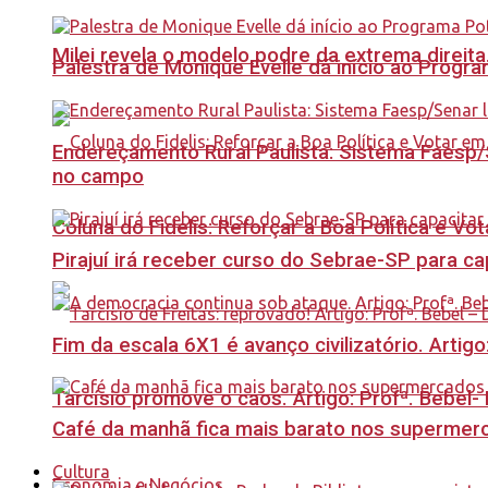
Milei revela o modelo podre da extrema direita
Palestra de Monique Evelle dá início ao Prog
Endereçamento Rural Paulista: Sistema Faesp/S
no campo
Coluna do Fidelis: Reforçar a Boa Política e Vo
Pirajuí irá receber curso do Sebrae-SP para 
Fim da escala 6X1 é avanço civilizatório. Artig
Tarcísio promove o caos. Artigo: Profª. Bebel
Café da manhã fica mais barato nos supermerca
Cultura
Economia e Negócios