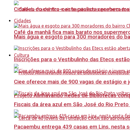
Cidades do centro-oeste paulista recebem mai
Cidades
Café da manhã fica mais barato nos supermerca
Mais água e esgoto para 300 moradores do bai
Cultura
Inscrições para o Vestibulinho das Etecs estão
Ciee oferece mais de 900 vagas de estágio e j
Projeto Alinhavando Redes de Bibliotecas con
Fiscais da área azul em São José do Rio Preto
Pacaembu entrega 439 casas em Lins, nesta sex