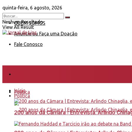
quinta-feira, 6 agosto, 2026
Nenhum Resultado
QUEM SOMOS
View All Result
Anuncie ou Faça uma Doação
Fale Conosco
Início
Início
Política
Política
200 anos da Câmara | Entrevista: Arlindo Chin