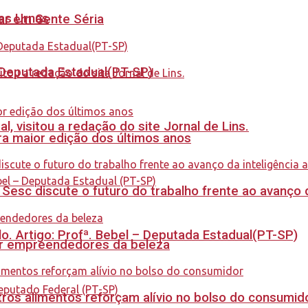
nas Urnas
tar em Gente Séria
- Deputada Estadual(PT-SP)
 visitou a redação do site Jornal de Lins.
a maior edição dos últimos anos
sc discute o futuro do trabalho frente ao avanço da 
. Artigo: Profª. Bebel – Deputada Estadual(PT-SP)
ar empreendedores da beleza
ros alimentos reforçam alívio no bolso do consumid