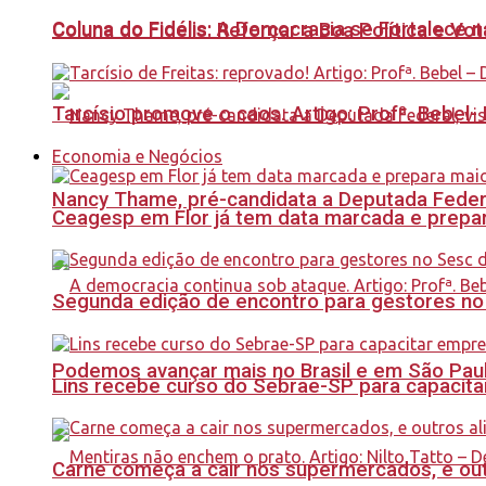
Coluna do Fidélis: A Democracia se Fortalece 
Coluna do Fidelis: Reforçar a Boa Política e Vo
Tarcísio promove o caos. Artigo: Profª. Bebel
Economia e Negócios
Nancy Thame, pré-candidata a Deputada Federal,
Ceagesp em Flor já tem data marcada e prepar
Segunda edição de encontro para gestores no Se
Podemos avançar mais no Brasil e em São Paulo
Lins recebe curso do Sebrae-SP para capacit
Carne começa a cair nos supermercados, e out