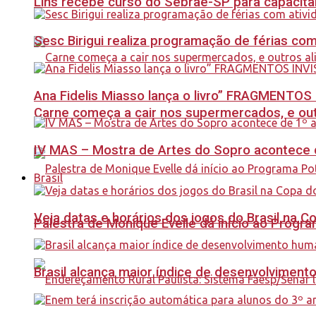
Lins recebe curso do Sebrae-SP para capacit
Sesc Birigui realiza programação de férias co
Ana Fidelis Miasso lança o livro” FRAGMENTOS 
Carne começa a cair nos supermercados, e out
IV MAS – Mostra de Artes do Sopro acontece d
Brasil
Veja datas e horários dos jogos do Brasil na 
Palestra de Monique Evelle dá início ao Prog
Brasil alcança maior índice de desenvolviment