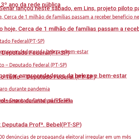
 3º ano da rede pública
enar lançou neste sábado, em Lins, projeto piloto p
cio hoje, Cerca de 1 milhão de famílias passam a rec
 – Deputado Federal(PT-SP)
capacitar empreendedores da beleza e bem-estar
to Tatto – Deputado Federal (PT-SP)
Bolsonaro durante pandemia
o: Deputada Profª. Bebel(PT-SP)