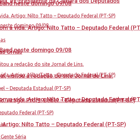
aglia, ex-presidente da Câmara dos Deputados
a Band neste domingo 09/08
 a vida. Artigo: Nilto Tatto – Deputado Federal (P
a Band neste domingo 09/08
nas Urnas
 visitou a redação do site Jornal de Lins.
 a vida. Artigo: Nilto Tatto – Deputado Federal (P
. Artigo: Profª. Bebel – Deputada Estadual(PT-SP)
. Artigo: Nilto Tatto – Deputado Federal (PT-SP)