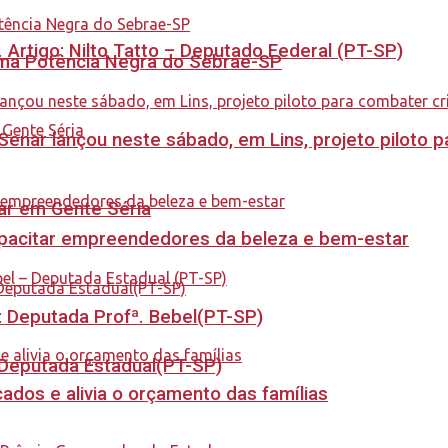
. Artigo: Nilto Tatto – Deputado Federal (PT-SP)
rama Potência Negra do Sebrae-SP
enar lançou neste sábado, em Lins, projeto piloto p
tar em Gente Séria
capacitar empreendedores da beleza e bem-estar
o: Deputada Profª. Bebel(PT-SP)
- Deputada Estadual(PT-SP)
dos e alivia o orçamento das famílias