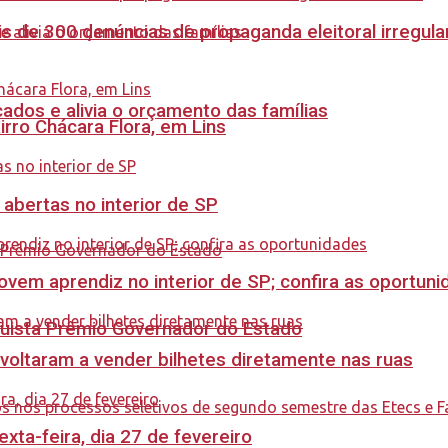
s de 300 denúncias de propaganda eleitoral irregu
dos e alivia o orçamento das famílias
rro Chácara Flora, em Lins
 abertas no interior de SP
ovem aprendiz no interior de SP; confira as oportun
quista Prêmio Governador do Estado
 voltaram a vender bilhetes diretamente nas ruas
ta-feira, dia 27 de fevereiro