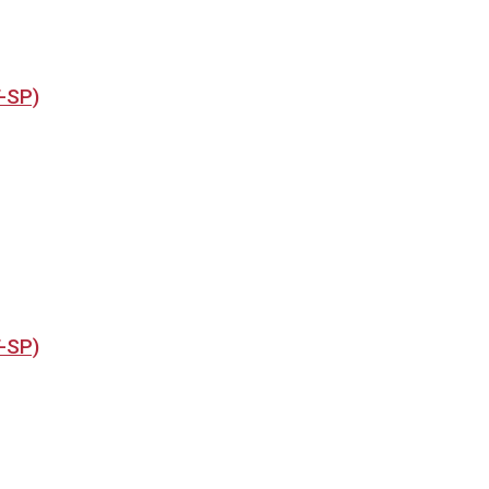
T-SP)
T-SP)