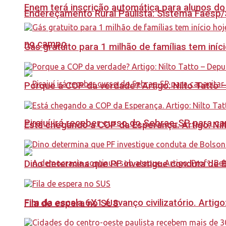
Enem terá inscrição automática para alunos do
Endereçamento Rural Paulista: Sistema Faesp/S
no campo
Gás gratuito para 1 milhão de famílias tem iní
Porque a COP da verdade? Artigo: Nilto Tatto
Pirajuí irá receber curso do Sebrae-SP para 
Está chegando a COP da Esperança. Artigo: Nil
Dino determina que PF investigue conduta de 
Fim da escala 6X1 é avanço civilizatório. Artig
Fila de espera no SUS