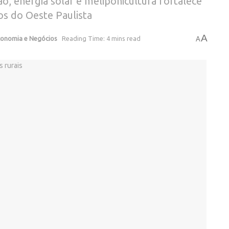
o, energia solar e meliponicultura fortalece
os do Oeste Paulista
A
conomia e Negócios
Reading Time: 4 mins read
A