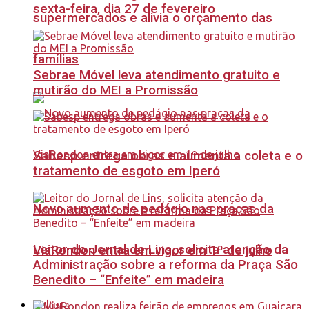
sexta-feira, dia 27 de fevereiro
supermercados e alivia o orçamento das
famílias
Sebrae Móvel leva atendimento gratuito e
mutirão do MEI a Promissão
Sabesp entrega obras e aumenta a coleta e o
tratamento de esgoto em Iperó
Novo aumento de pedágio nas praças da
Leitor do Jornal de Lins, solicita atenção da
ViaRondon entra em vigor em 1º de julho
Administração sobre a reforma da Praça São
Benedito – “Enfeite” em madeira
Cultura