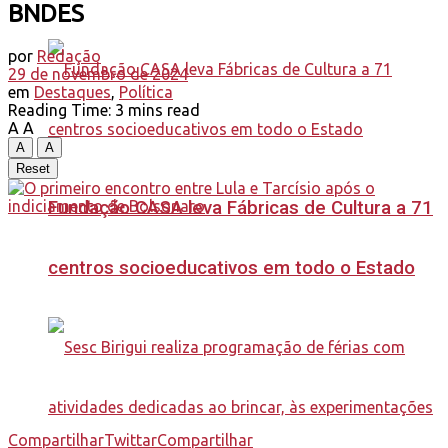
BNDES
por
Redação
29 de novembro de 2024
em
Destaques
,
Política
Reading Time: 3 mins read
A
A
A
A
Reset
Fundação CASA leva Fábricas de Cultura a 71
centros socioeducativos em todo o Estado
Compartilhar
Twittar
Compartilhar