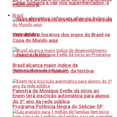
Carne começa a cair nos supermercados, e
multicultural
Brasil
outros alimentos reforçam alívio no bolso do
consumidor
Veja datas e horários dos jogos do Brasil na
Copa do Mundo aqui
Brasil alcança maior índice de
desenvolvimento humano da história
Palestra de Monique Evelle dá início ao
Enem terá inscrição automática para alunos
do 3º ano da rede pública
Programa Potência Negra do Sebrae-SP