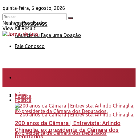
quinta-feira, 6 agosto, 2026
Nenhum Resultado
QUEM SOMOS
View All Result
Anuncie ou Faça uma Doação
Fale Conosco
Início
Início
Política
Política
200 anos da Câmara | Entrevista: Arlindo
Chinaglia, ex-presidente da Câmara dos
Deputados