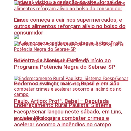
Federal, visitou a redação do site Jornal de
Carne começa a cair nos supermercados, e
Lins.
outros alimentos reforçam alívio no bolso do
consumidor
Palestra de Monique Evelle dá início ao
Programa Potência Negra do Sebrae-SP
Podemos avançar mais no Brasil e em São
Paulo. Artigo: Profª. Bebel – Deputada
Endereçamento Rural Paulista: Sistema
Faesp/Senar lançou neste sábado, em Lins,
projeto piloto para combater crimes e
Estadual(PT-SP)
acelerar socorro a incêndios no campo