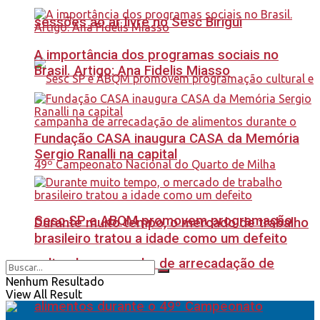
sessões ao ar livre no Sesc Birigui
A importância dos programas sociais no
Brasil. Artigo: Ana Fidelis Miasso
Fundação CASA inaugura CASA da Memória
Sergio Ranalli na capital
Sesc SP e ABQM promovem programação
Durante muito tempo, o mercado de trabalho
brasileiro tratou a idade como um defeito
cultural e campanha de arrecadação de
Nenhum Resultado
View All Result
alimentos durante o 49º Campeonato