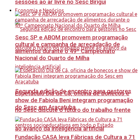
sessões ao ar livre no Sesc Birigui
Economia e Negócios
Sesc SP e ABQM promovem programação
cultural e campanha de arrecadação de
alimentos durante o 49º Campeonato
Nacional do Quarto de Milha
Segunda edição de encontro para gestores
Espetáculo Dia de Cã, oficina de bonecos e
show de Fabiola Beni integram programação
do Sesc em Araçatuba
no Sesc discute o futuro do trabalho frente
ao avanço da inteligência artificial
Fundação CASA leva Fábricas de Cultura a 71