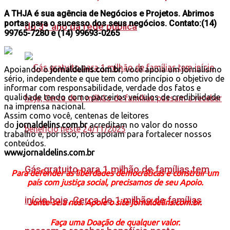
A THJA é sua agência de Negócios e Projetos. Abrimos
portas para o sucesso dos seus negócios. Contato:(14)
do 3º ano da rede pública
99765-7280 e (14) 99693-0265
Apoiando o
jornaldelins.com.br
, você apoia um jornalismo
sério, independente e que tem como princípio o objetivo de
informar com responsabilidade, verdade dos fatos e
qualidade tendo como parceiros veículos de credibilidade
na imprensa nacional.
Assim como você, centenas de leitores
do
jornaldelins.com.br
acreditam no valor do nosso
trabalho e, por isso, nos apoiam para fortalecer nossos
conteúdos.
www.jornaldelins.com.br
Gás gratuito para 1 milhão de famílias tem
Para defender as liberdades democráticas e construir um
país com justiça social, precisamos de seu Apoio.
início hoje, Cerca de 1 milhão de famílias
Junte-se a nós. Apoie o site jornaldelins.com.br.
Faça uma Doação de qualquer valor.