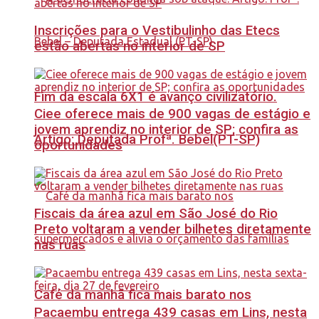
Inscrições para o Vestibulinho das Etecs
estão abertas no interior de SP
Fim da escala 6X1 é avanço civilizatório.
Ciee oferece mais de 900 vagas de estágio e
jovem aprendiz no interior de SP; confira as
Artigo: Deputada Profª. Bebel(PT-SP)
oportunidades
Fiscais da área azul em São José do Rio
Preto voltaram a vender bilhetes diretamente
nas ruas
Café da manhã fica mais barato nos
Pacaembu entrega 439 casas em Lins, nesta