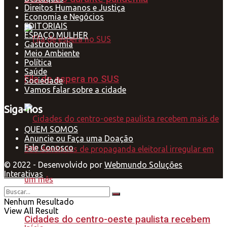
Direitos Humanos e Justiça
Economia e Negócios
EDITORIAIS
ESPAÇO MULHER
Gastronomia
Meio Ambiente
Política
Saúde
Fila de espera no SUS
Sociedade
Vamos falar sobre a cidade
Siga-nos
QUEM SOMOS
Anuncie ou Faça uma Doação
Fale Conosco
© 2022 - Desenvolvido por
Webmundo Soluções
Interativas
Nenhum Resultado
View All Result
Cidades do centro-oeste paulista recebem