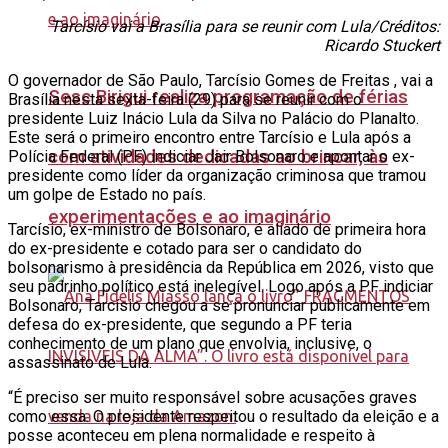
Tarcísio vai a Brasília para se reunir com Lula/Créditos:
Ricardo Stuckert
O governador de São Paulo, Tarcísio Gomes de Freitas , vai a
Sesc Birigui realiza programação de férias
Brasília nesta sexta-feira (29) para se reunir com o
presidente Luiz Inácio Lula da Silva no Palácio do Planalto.
Este será o primeiro encontro entre Tarcísio e Lula após a
com atividades dedicadas ao brincar, às
Polícia Federal (PF) indiciar Jair Bolsonaro e apontar o ex-
presidente como líder da organização criminosa que tramou
um golpe de Estado no país.
experimentações e ao imaginário
Tarcísio, ex-ministro de Bolsonaro, é aliado de primeira hora
do ex-presidente e cotado para ser o candidato do
bolsonarismo à presidência da República em 2026, visto que
seu padrinho político está inelegível. Logo após a PF indiciar
Bolsonaro, Tarcísio chegou a se pronunciar publicamente em
defesa do ex-presidente, que segundo a PF teria
conhecimento de um plano que envolvia, inclusive, o
assassinato de Lula.
“É preciso ser muito responsável sobre acusações graves
como essa. O presidente respeitou o resultado da eleição e a
posse aconteceu em plena normalidade e respeito à