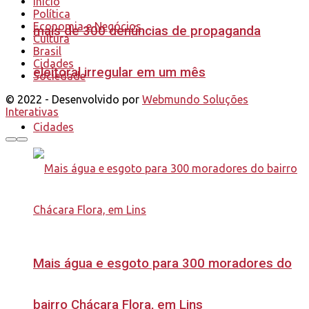
Início
Política
Economia e Negócios
mais de 300 denúncias de propaganda
Cultura
Brasil
Cidades
eleitoral irregular em um mês
Sociedade
© 2022 - Desenvolvido por
Webmundo Soluções
Interativas
Cidades
Mais água e esgoto para 300 moradores do
bairro Chácara Flora, em Lins