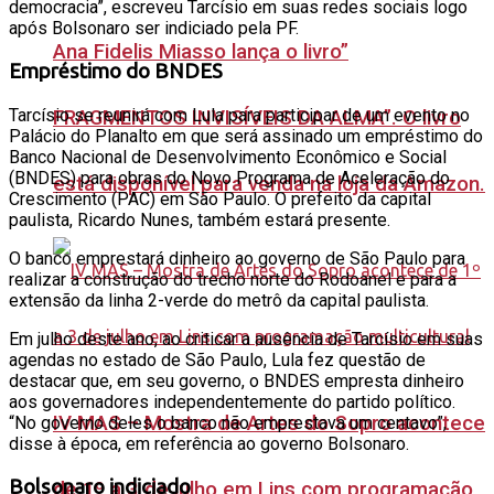
democracia”, escreveu Tarcísio em suas redes sociais logo
após Bolsonaro ser indiciado pela PF.
Ana Fidelis Miasso lança o livro”
Empréstimo do BNDES
Tarcísio se reunirá com Lula para participar de um evento no
FRAGMENTOS INVISÍVEIS DA ALMA”. O livro
Palácio do Planalto em que será assinado um empréstimo do
Banco Nacional de Desenvolvimento Econômico e Social
(BNDES) para obras do Novo Programa de Aceleração do
está disponível para venda na loja da Amazon.
Crescimento (PAC) em São Paulo. O prefeito da capital
paulista, Ricardo Nunes, também estará presente.
O banco emprestará dinheiro ao governo de São Paulo para
realizar a construção do trecho norte do Rodoanel e para a
extensão da linha 2-verde do metrô da capital paulista.
Em julho deste ano, ao criticar a ausência de Tarcísio em suas
agendas no estado de São Paulo, Lula fez questão de
destacar que, em seu governo, o BNDES empresta dinheiro
aos governadores independentemente do partido político.
IV MAS – Mostra de Artes do Sopro acontece
“No governo deles o banco não emprestava um centavo”,
disse à época, em referência ao governo Bolsonaro.
Bolsonaro indiciado
de 1º a 3 de julho em Lins com programação