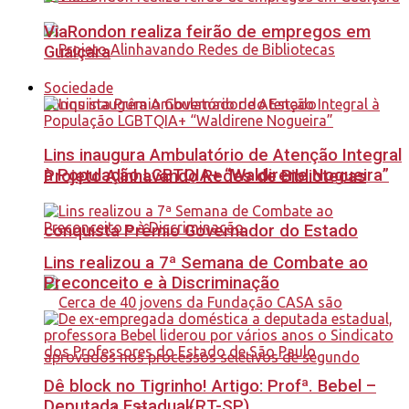
ViaRondon realiza feirão de empregos em
Guaiçara
Sociedade
Lins inaugura Ambulatório de Atenção Integral
à População LGBTQIA+ “Waldirene Nogueira”
Projeto Alinhavando Redes de Bibliotecas
conquista Prêmio Governador do Estado
Lins realizou a 7ª Semana de Combate ao
Preconceito e à Discriminação
Dê block no Tigrinho! Artigo: Profª. Bebel –
Deputada Estadual(PT-SP)