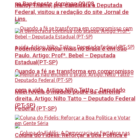
na Band neste domingo 09/08
Nancy Thame, pré-candidata a Deputada
Federal, visitou a redação do site Jornal de
Lins.
Podemos avançar mais no Brasil e em São
Paulo. Artigo: Profª. Bebel – Deputada
Estadual(PT-SP)
Quando a fé se transforma em compromisso
com a vida. Artigo: Nilto Tatto – Deputado
Milei revela o modelo podre da extrema
direita. Artigo: Nilto Tatto – Deputado Federal
(PT-SP)
Federal (PT-SP)
Coluna do Fidelis: Reforçar a Boa Política e