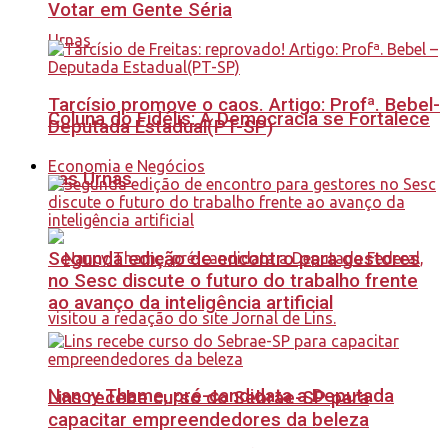
Votar em Gente Séria
Tarcísio promove o caos. Artigo: Profª. Bebel-
Coluna do Fidélis: A Democracia se Fortalece
Deputada Estadual(PT-SP)
Economia e Negócios
nas Urnas
Segunda edição de encontro para gestores
no Sesc discute o futuro do trabalho frente
ao avanço da inteligência artificial
Nancy Thame, pré-candidata a Deputada
Lins recebe curso do Sebrae-SP para
capacitar empreendedores da beleza