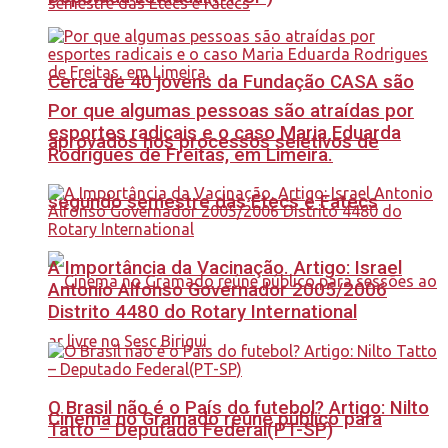
Cerca de 40 jovens da Fundação CASA são
Por que algumas pessoas são atraídas por
esportes radicais e o caso Maria Eduarda
aprovados nos processos seletivos de
Rodrigues de Freitas, em Limeira.
segundo semestre das Etecs e Fatecs
A Importância da Vacinação. Artigo: Israel
Antonio Alfonso Governador 2005/2006
Distrito 4480 do Rotary International
O Brasil não é o País do futebol? Artigo: Nilto
Cinema no Gramado reúne público para
Tatto – Deputado Federal(PT-SP)