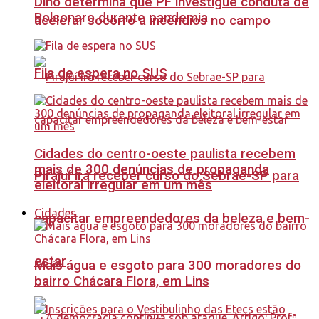
Dino determina que PF investigue conduta de
Bolsonaro durante pandemia
acelerar socorro a incêndios no campo
Fila de espera no SUS
Cidades do centro-oeste paulista recebem
mais de 300 denúncias de propaganda
Pirajuí irá receber curso do Sebrae-SP para
eleitoral irregular em um mês
Cidades
capacitar empreendedores da beleza e bem-
estar
Mais água e esgoto para 300 moradores do
bairro Chácara Flora, em Lins