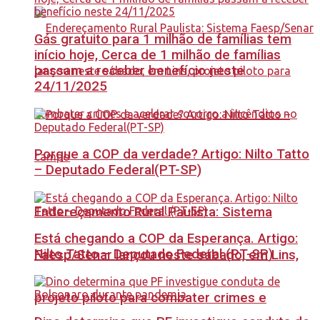
Gás gratuito para 1 milhão de famílias tem
início hoje, Cerca de 1 milhão de famílias
passam a receber benefício neste
24/11/2025
Porque a COP da verdade? Artigo: Nilto Tatto
– Deputado Federal(PT-SP)
Endereçamento Rural Paulista: Sistema
Está chegando a COP da Esperança. Artigo:
Nilto Tatto – Deputado Federal (PT-SP)
Faesp/Senar lançou neste sábado, em Lins,
projeto piloto para combater crimes e