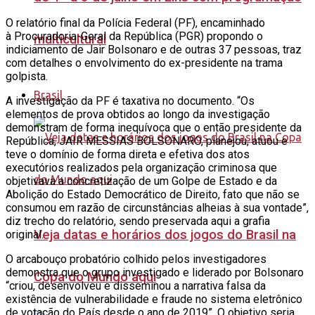
O relatório final da Polícia Federal (PF), encaminhado
à Procuradoria-Geral da República (PGR) propondo o
multicultural
indiciamento de Jair Bolsonaro e de outras 37 pessoas, traz
com detalhes o envolvimento do ex-presidente na trama
golpista.
Brasil
A investigação da PF é taxativa no documento. “Os
elementos de prova obtidos ao longo da investigação
demonstram de forma inequívoca que o então presidente da
República, JAIR MESSIAS BOLSONARO, planejou, atuou e
teve o domínio de forma direta e efetiva dos atos
executórios realizados pela organização criminosa que
objetivava a concretização de um Golpe de Estado e da
Abolição do Estado Democrático de Direito, fato que não se
consumou em razão de circunstâncias alheias à sua vontade”,
diz trecho do relatório, sendo preservada aqui a grafia
Veja datas e horários dos jogos do Brasil na
original.
O arcabouço probatório colhido pelos investigadores
demonstra que o grupo investigado e liderado por Bolsonaro
Copa do Mundo aqui
“criou, desenvolveu e disseminou a narrativa falsa da
existência de vulnerabilidade e fraude no sistema eletrônico
de votação do País desde o ano de 2019”. O objetivo seria