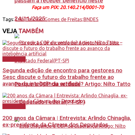
passam a receber benefício neste
Faça um PIX: 20.140.214/0001-70
24/11/2025
Tags:
Lula;Tarcísio Gomes de Freitas;BNDES
VEJA
TAMBÉM
Destaques
Segunda edição de encontro para gestores no
Sesc discute o futuro do trabalho frente ao
avanço da inteligência artificial
Porque a COP da verdade? Artigo: Nilto Tatto
– Deputado Federal(PT-SP)
Destaques
200 anos da Câmara | Entrevista: Arlindo Chinaglia,
ex-presidente da Câmara dos Deputados