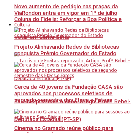
Novo aumento de pedágio nas praças da
ViaRondon entra em vigor em 1º de julho
Coluna do Fidelis: Reforçar a Boa Política e
Cultura
Votar em Gente Séria
Projeto Alinhavando Redes de Bibliotecas
conquista Prêmio Governador do Estado
Cerca de 40 jovens da Fundação CASA são
aprovados nos processos seletivos de
segundo semestre das Etecs e Fatecs
Tarcísio promove o caos. Artigo: Profª. Bebel-
Deputada Estadual(PT-SP)
Cinema no Gramado reúne público para