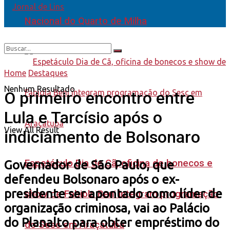
Nacional do Quarto de Milha
Home
Destaques
Nenhum Resultado
O primeiro encontro entre
Lula e Tarcísio após o
View All Result
indiciamento de Bolsonaro
Espetáculo Dia de Cã, oficina de bonecos e
Governador de São Paulo, que
defendeu Bolsonaro após o ex-
presidente ser apontado como líder de
show de Fabiola Beni integram programação
organização criminosa, vai ao Palácio
do Planalto para obter empréstimo do
do Sesc em Araçatuba