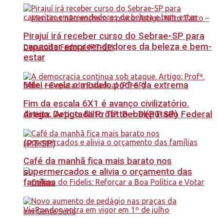
Pirajuí irá receber curso do Sebrae-SP para
capacitar empreendedores da beleza e bem-
estar
Milei revela o modelo podre da extrema
Fim da escala 6X1 é avanço civilizatório.
Artigo: Deputada Profª. Bebel(PT-SP)
direita. Artigo: Nilto Tatto – Deputado Federal
(PT-SP)
Café da manhã fica mais barato nos
supermercados e alivia o orçamento das
famílias