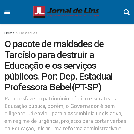
Home
Destaques
O pacote de maldades de
Tarcísio para destruir a
Educação e os serviços
públicos. Por: Dep. Estadual
Professora Bebel(PT-SP)
Para desfazer o patrimônio público e sucatear a
Educação pública, porém, o Governador é bem
diligente. Já enviou para a Assembleia Legislativa,
em regime de urgência, projetos para cortar verbas
da Educação, iniciar uma reforma administrativa e