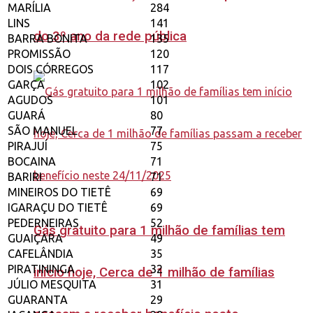
MARÍLIA
284
LINS
141
do 3º ano da rede pública
BARRA BONITA
135
PROMISSÃO
120
DOIS CÓRREGOS
117
GARÇA
102
AGUDOS
101
GUARÁ
80
SÃO MANUEL
77
PIRAJUÍ
75
BOCAINA
71
BARIRI
71
MINEIROS DO TIETÊ
69
IGARAÇU DO TIETÊ
69
PEDERNEIRAS
52
Gás gratuito para 1 milhão de famílias tem
GUAIÇARA
49
CAFELÂNDIA
35
PIRATININGA
32
início hoje, Cerca de 1 milhão de famílias
JÚLIO MESQUITA
31
GUARANTA
29