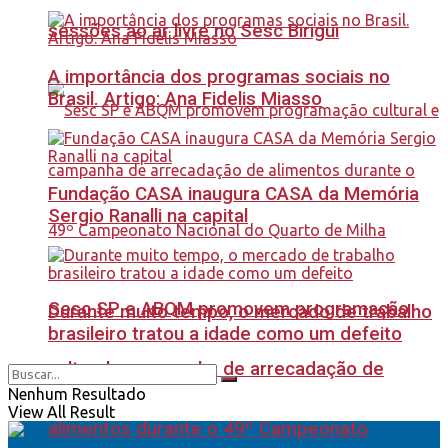
sessões ao ar livre no Sesc Birigui
A importância dos programas sociais no
Brasil. Artigo: Ana Fidelis Miasso
Fundação CASA inaugura CASA da Memória
Sergio Ranalli na capital
Sesc SP e ABQM promovem programação
Durante muito tempo, o mercado de trabalho
brasileiro tratou a idade como um defeito
cultural e campanha de arrecadação de
Nenhum Resultado
View All Result
alimentos durante o 49º Campeonato