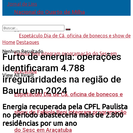
Nacional do Quarto de Milha
Home
Destaques
Nenhum Resultado
Furto de energia: operações
identificaram 4.788
View All Result
irregularidades na região de
Bauru em 2024
Espetáculo Dia de Cã, oficina de bonecos e
Energia recuperada pela CPFL Paulista
show de Fabiola Beni integram programação
no período abasteceria mais de 2.800
residências por um ano
do Sesc em Araçatuba