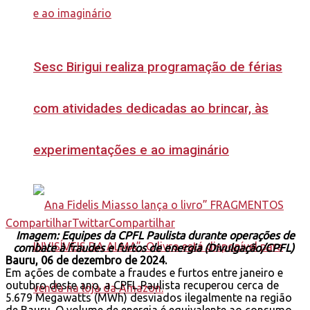
Sesc Birigui realiza programação de férias
com atividades dedicadas ao brincar, às
experimentações e ao imaginário
Compartilhar
Twittar
Compartilhar
Imagem: Equipes da CPFL Paulista durante operações de
combate à fraudes e furtos de energia (Divulgação/CPFL)
Bauru, 06 de dezembro de 2024.
Em ações de combate a fraudes e furtos entre janeiro e
outubro deste ano, a CPFL Paulista recuperou cerca de
5.679 Megawatts (MWh) desviados ilegalmente na região
de Bauru. O volume de energia é equivalente ao consumo