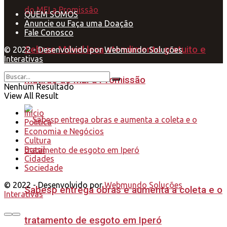
QUEM SOMOS
Anuncie ou Faça uma Doação
Fale Conosco
Sebrae Móvel leva atendimento gratuito e
© 2022 - Desenvolvido por
Webmundo Soluções
Interativas
mutirão do MEI a Promissão
Nenhum Resultado
View All Result
Início
Política
Economia e Negócios
Cultura
Brasil
Cidades
Sociedade
© 2022 - Desenvolvido por
Webmundo Soluções
Sabesp entrega obras e aumenta a coleta e o
Interativas
tratamento de esgoto em Iperó