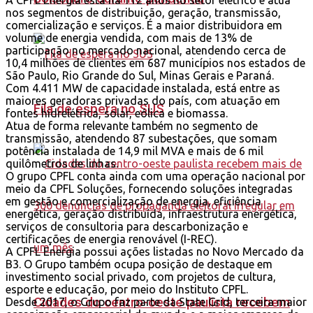
nos segmentos de distribuição, geração, transmissão,
comercialização e serviços. É a maior distribuidora em
volume de energia vendida, com mais de 13% de
participação no mercado nacional, atendendo cerca de
10,4 milhões de clientes em 687 municípios nos estados de
São Paulo, Rio Grande do Sul, Minas Gerais e Paraná.
Com 4.411 MW de capacidade instalada, está entre as
maiores geradoras privadas do país, com atuação em
Fila de espera no SUS
fontes hidrelétrica, solar, eólica e biomassa.
Atua de forma relevante também no segmento de
transmissão, atendendo 87 subestações, que somam
potência instalada de 14,9 mil MVA e mais de 6 mil
quilômetros de linhas.
O grupo CPFL conta ainda com uma operação nacional por
meio da CPFL Soluções, fornecendo soluções integradas
em gestão e comercialização de energia, eficiência
energética, geração distribuída, infraestrutura energética,
serviços de consultoria para descarbonização e
certificações de energia renovável (I-REC).
A CPFL Energia possui ações listadas no Novo Mercado da
B3. O Grupo também ocupa posição de destaque em
investimento social privado, com projetos de cultura,
esporte e educação, por meio do Instituto CPFL.
Cidades do centro-oeste paulista recebem
Desde 2017, o Grupo faz parte da State Grid, terceira maior