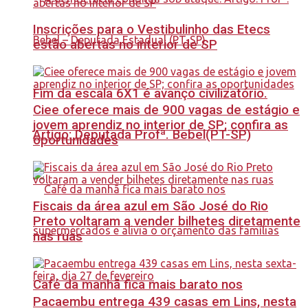
Inscrições para o Vestibulinho das Etecs
estão abertas no interior de SP
Fim da escala 6X1 é avanço civilizatório.
Ciee oferece mais de 900 vagas de estágio e
jovem aprendiz no interior de SP; confira as
Artigo: Deputada Profª. Bebel(PT-SP)
oportunidades
Fiscais da área azul em São José do Rio
Preto voltaram a vender bilhetes diretamente
nas ruas
Café da manhã fica mais barato nos
Pacaembu entrega 439 casas em Lins, nesta