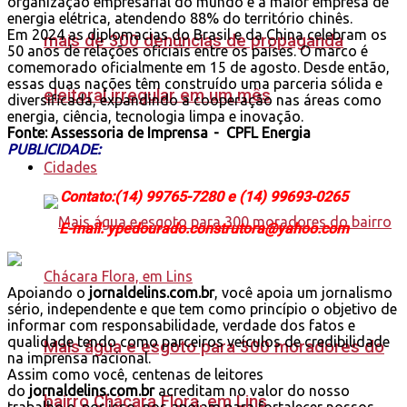
organização empresarial do mundo e a maior empresa de
energia elétrica, atendendo 88% do território chinês.
Em 2024 as diplomacias do Brasil e da China celebram os
mais de 300 denúncias de propaganda
50 anos de relações oficiais entre os países. O marco é
comemorado oficialmente em 15 de agosto. Desde então,
essas duas nações têm construído uma parceria sólida e
eleitoral irregular em um mês
diversificada, expandindo a cooperação nas áreas como
energia, ciência, tecnologia limpa e inovação.
Fonte: Assessoria de Imprensa - CPFL Energia
PUBLICIDADE:
Cidades
Contato:(14) 99765-7280 e (14) 99693-0265
E-mail: ypedourado.construtora@yahoo.com
Apoiando o
jornaldelins.com.br
, você apoia um jornalismo
sério, independente e que tem como princípio o objetivo de
informar com responsabilidade, verdade dos fatos e
qualidade tendo como parceiros veículos de credibilidade
Mais água e esgoto para 300 moradores do
na imprensa nacional.
Assim como você, centenas de leitores
do
jornaldelins.com.br
acreditam no valor do nosso
bairro Chácara Flora, em Lins
trabalho e, por isso, nos apoiam para fortalecer nossos