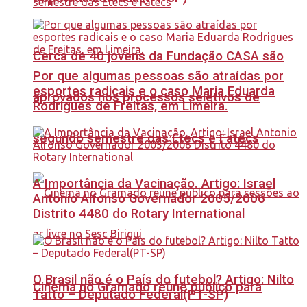
Cerca de 40 jovens da Fundação CASA são
Por que algumas pessoas são atraídas por
esportes radicais e o caso Maria Eduarda
aprovados nos processos seletivos de
Rodrigues de Freitas, em Limeira.
segundo semestre das Etecs e Fatecs
A Importância da Vacinação. Artigo: Israel
Antonio Alfonso Governador 2005/2006
Distrito 4480 do Rotary International
O Brasil não é o País do futebol? Artigo: Nilto
Cinema no Gramado reúne público para
Tatto – Deputado Federal(PT-SP)