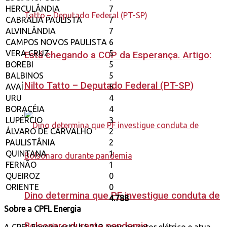
HERCULÂNDIA
7
CABRÁLIA PAULISTA
7
ALVINLÂNDIA
7
CAMPOS NOVOS PAULISTA
6
VERA CRUZ
5
Está chegando a COP da Esperança. Artigo:
BOREBI
5
BALBINOS
5
Nilto Tatto – Deputado Federal (PT-SP)
AVAÍ
5
URU
4
BORACÉIA
4
LUPÉRCIO
3
ÁLVARO DE CARVALHO
2
PAULISTÂNIA
2
QUINTANA
1
FERNÃO
1
QUEIROZ
0
ORIENTE
0
Dino determina que PF investigue conduta de
4.788
Sobre a CPFL Energia
Bolsonaro durante pandemia
A CPFL Energia está há 112 anos no setor elétrico e atua