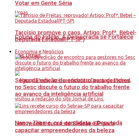
Votar em Gente Séria
Tarcísio promove o caos. Artigo: Profª. Bebel-
Coluna do Fidélis: A Democracia se Fortalece
Deputada Estadual(PT-SP)
Economia e Negócios
nas Urnas
Segunda edição de encontro para gestores
no Sesc discute o futuro do trabalho frente
ao avanço da inteligência artificial
Nancy Thame, pré-candidata a Deputada
Lins recebe curso do Sebrae-SP para
capacitar empreendedores da beleza