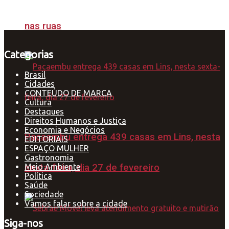
nas ruas
Categorias
Brasil
Cidades
CONTEÚDO DE MARCA
Cultura
Destaques
Direitos Humanos e Justiça
Economia e Negócios
Pacaembu entrega 439 casas em Lins, nesta
EDITORIAIS
ESPAÇO MULHER
Gastronomia
Meio Ambiente
sexta-feira, dia 27 de fevereiro
Política
Saúde
Sociedade
Vamos falar sobre a cidade
Siga-nos