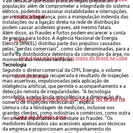
Vale destacar que essas práticas ilegais prejudicam a
população: além de comprometer a integridade do sistema
elétrico, podendo ocasionar instabilidades e interrupções,
multicultural
geram risco à segurança, pois a manipulação indevida das
instalações ou a ligação direta na rede de distribuição
podem causar acidentes graves, até mesmo fatais.
Além disso, as fraudes e furtos podem encarecer a conta
de energia para todos. A Agência Nacional de Energia
Brasil
Elétrica (ANEEL) distribui parte dos prejuízos causados
pelas “perdas comerciais”, como são denominadas, para a
tarifa da distribuidora detentora da concessão da área, no
momento das revisões tarifárias.
Tecnologia
Segundo o diretor comercial da CPFL Energia, o volume
expressivo de energia recuperada é resultado de inspeções
mais assertivas, impulsionadas pela aplicação de
inteligência artificial, que permite o acompanhamento e a
detecção remota de irregularidades. “A tecnologia
possibilita a redução da reincidência e a diminuição do
Veja datas e horários dos jogos do Brasil na
número de inspeções necessárias”, explica.
Uemura cita a blindagem de medições, inclusive nos
grandes clientes, como indústrias e comércios, como outra
Copa do Mundo aqui
ferramenta importante no combate às fraudes. “Os
medidores blindados são acessíveis apenas aos técnicos
da empresa e proporcionam acompanhamento do