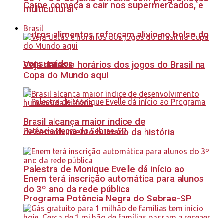
Carne começa a cair nos supermercados, e
multicultural
Brasil
outros alimentos reforçam alívio no bolso do
consumidor
Veja datas e horários dos jogos do Brasil na
Copa do Mundo aqui
Brasil alcança maior índice de
desenvolvimento humano da história
Palestra de Monique Evelle dá início ao
Enem terá inscrição automática para alunos
do 3º ano da rede pública
Programa Potência Negra do Sebrae-SP