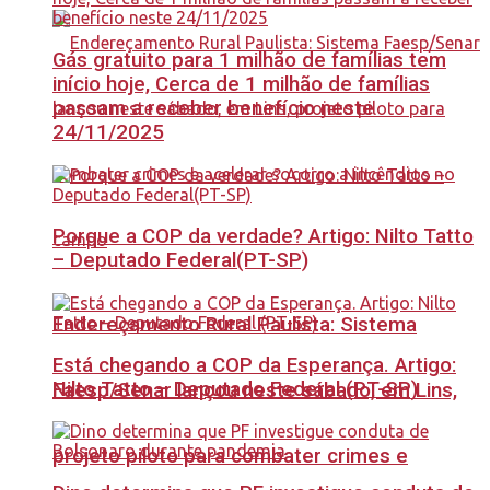
Gás gratuito para 1 milhão de famílias tem
início hoje, Cerca de 1 milhão de famílias
passam a receber benefício neste
24/11/2025
Porque a COP da verdade? Artigo: Nilto Tatto
– Deputado Federal(PT-SP)
Endereçamento Rural Paulista: Sistema
Está chegando a COP da Esperança. Artigo:
Nilto Tatto – Deputado Federal (PT-SP)
Faesp/Senar lançou neste sábado, em Lins,
projeto piloto para combater crimes e