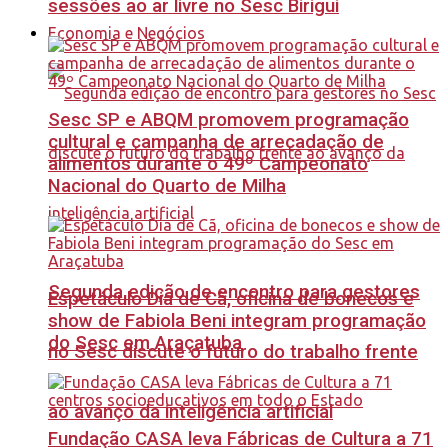
sessões ao ar livre no Sesc Birigui
Economia e Negócios
Sesc SP e ABQM promovem programação
cultural e campanha de arrecadação de
alimentos durante o 49º Campeonato
Nacional do Quarto de Milha
Segunda edição de encontro para gestores
Espetáculo Dia de Cã, oficina de bonecos e
show de Fabiola Beni integram programação
do Sesc em Araçatuba
no Sesc discute o futuro do trabalho frente
ao avanço da inteligência artificial
Fundação CASA leva Fábricas de Cultura a 71