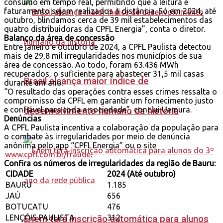
consumo em tempo real, permitindo que a leitura e
faturamento sejam realizados à distância. Só em 2024, até
outubro, blindamos cerca de 39 mil estabelecimentos das
quatro distribuidoras da CPFL Energia”, conta o diretor.
Balanço da área de concessão
Entre janeiro e outubro de 2024, a CPFL Paulista detectou
mais de 29,8 mil irregularidades nos municípios de sua
área de concessão. Ao todo, foram 63.436 MWh
recuperados, o suficiente para abastecer 31,5 mil casas
Brasil alcança maior índice de
durante um ano.
“O resultado das operações contra esses crimes ressalta o
compromisso da CPFL em garantir um fornecimento justo
e confiável para toda a sociedade”, conclui Uemura.
desenvolvimento humano da história
Denúncias
A CPFL Paulista incentiva a colaboração da população para
o combate às irregularidades por meio de denúncia
anônima pelo app “CPFL Energia” ou o site
www.cpfl.com.br/fraude
.
Confira os números de irregularidades da região de Bauru:
CIDADE
2024 (Até outubro)
BAURU
1.185
JAÚ
656
BOTUCATU
476
LENÇÓIS PAULISTA
312
Enem terá inscrição automática para alunos