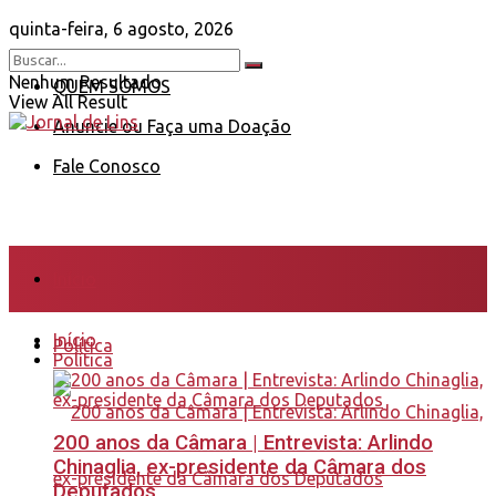
quinta-feira, 6 agosto, 2026
Nenhum Resultado
QUEM SOMOS
View All Result
Anuncie ou Faça uma Doação
Fale Conosco
Início
Início
Política
Política
200 anos da Câmara | Entrevista: Arlindo
Chinaglia, ex-presidente da Câmara dos
Deputados