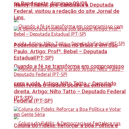
na Band neste domingo 09/08
Nancy Thame, pré-candidata a Deputada
Federal, visitou a redação do site Jornal de
Lins.
Podemos avançar mais no Brasil e em São
Paulo. Artigo: Profª. Bebel – Deputada
Estadual(PT-SP)
Quando a fé se transforma em compromisso
com a vida. Artigo: Nilto Tatto – Deputado
Milei revela o modelo podre da extrema
direita. Artigo: Nilto Tatto – Deputado Federal
(PT-SP)
Federal (PT-SP)
Coluna do Fidelis: Reforçar a Boa Política e