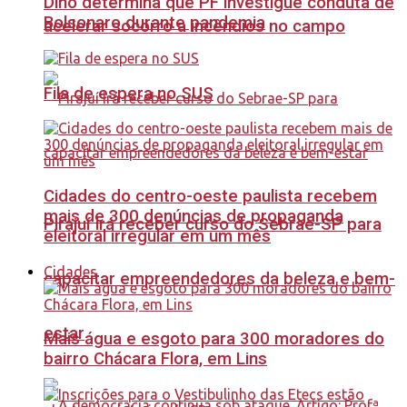
Dino determina que PF investigue conduta de
Bolsonaro durante pandemia
acelerar socorro a incêndios no campo
Fila de espera no SUS
Cidades do centro-oeste paulista recebem
mais de 300 denúncias de propaganda
Pirajuí irá receber curso do Sebrae-SP para
eleitoral irregular em um mês
Cidades
capacitar empreendedores da beleza e bem-
estar
Mais água e esgoto para 300 moradores do
bairro Chácara Flora, em Lins