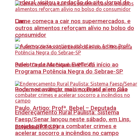
Federal, visitou a redação do site Jornal de
Carne começa a cair nos supermercados, e
Lins.
outros alimentos reforçam alívio no bolso do
consumidor
Palestra de Monique Evelle dá início ao
Programa Potência Negra do Sebrae-SP
Podemos avançar mais no Brasil e em São
Paulo. Artigo: Profª. Bebel – Deputada
Endereçamento Rural Paulista: Sistema
Faesp/Senar lançou neste sábado, em Lins,
projeto piloto para combater crimes e
Estadual(PT-SP)
acelerar socorro a incêndios no campo