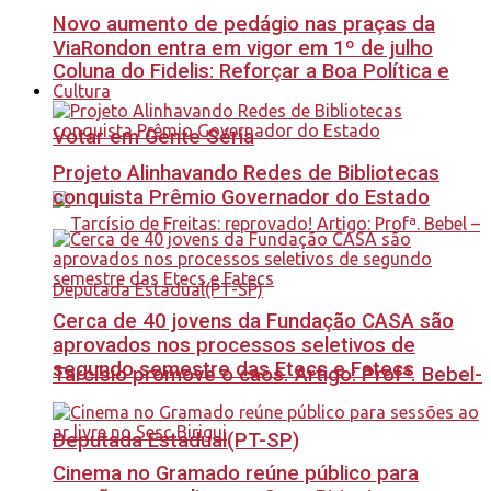
Novo aumento de pedágio nas praças da
ViaRondon entra em vigor em 1º de julho
Coluna do Fidelis: Reforçar a Boa Política e
Cultura
Votar em Gente Séria
Projeto Alinhavando Redes de Bibliotecas
conquista Prêmio Governador do Estado
Cerca de 40 jovens da Fundação CASA são
aprovados nos processos seletivos de
segundo semestre das Etecs e Fatecs
Tarcísio promove o caos. Artigo: Profª. Bebel-
Deputada Estadual(PT-SP)
Cinema no Gramado reúne público para