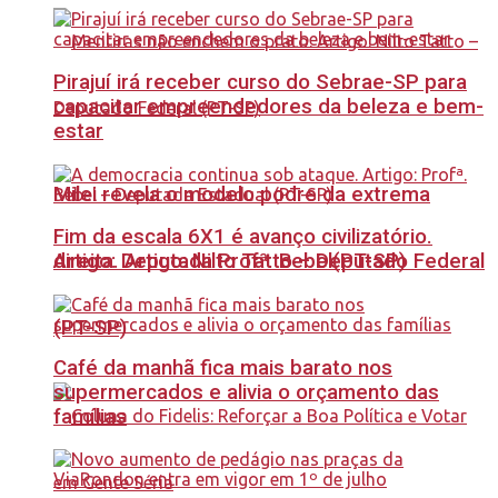
Pirajuí irá receber curso do Sebrae-SP para
capacitar empreendedores da beleza e bem-
estar
Milei revela o modelo podre da extrema
Fim da escala 6X1 é avanço civilizatório.
Artigo: Deputada Profª. Bebel(PT-SP)
direita. Artigo: Nilto Tatto – Deputado Federal
(PT-SP)
Café da manhã fica mais barato nos
supermercados e alivia o orçamento das
famílias