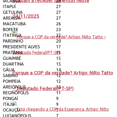
passam a receber benefício neste
IACANGA
28
ITAPUÍ
27
GETULINA
27
24/11/2025
AREALVA
27
MACATUBA
26
BOFETE
23
ITATINGA
22
PARDINHO
20
PRESIDENTE ALVES
17
PRATÂNIA
15
GUAIMBÉ
15
DUARTINA
15
GÁLIA
14
Porque a COP da verdade? Artigo: Nilto Tatto
SABINO
12
POMPEIA
12
AREIÓPOLIS
12
– Deputado Federal(PT-SP)
REGINÓPOLIS
11
PONGAÍ
9
ITAJU
9
OCAUÇU
7
LUCIANÓPOLIS
7