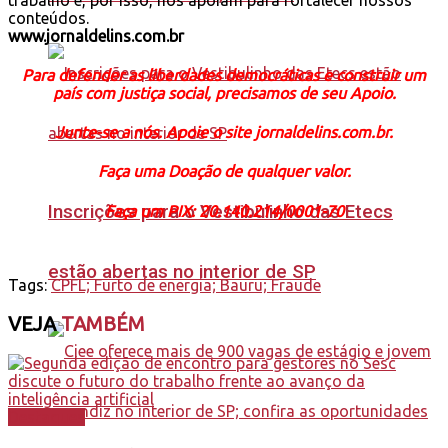
conteúdos.
www.jornaldelins.com.br
Para defender as liberdades democráticas e construir um
país com justiça social, precisamos de seu Apoio.
Junte-se a nós. Apoie o site jornaldelins.com.br.
Faça uma Doação de qualquer valor.
Inscrições para o Vestibulinho das Etecs
Faça um PIX: 20.140.214/0001-70
estão abertas no interior de SP
Tags:
CPFL; Furto de energia; Bauru; Fraude
VEJA
TAMBÉM
Destaques