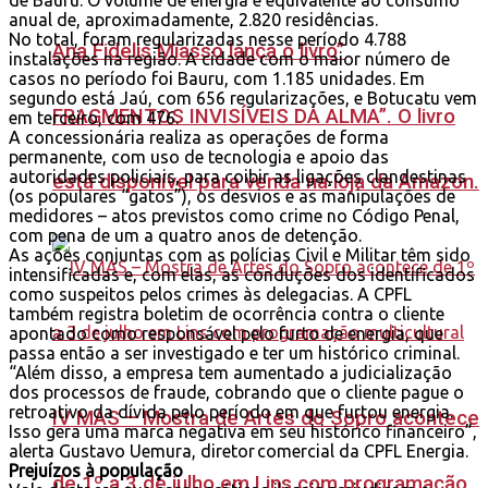
anual de, aproximadamente, 2.820 residências.
No total, foram regularizadas nesse período 4.788
Ana Fidelis Miasso lança o livro”
instalações na região. A cidade com o maior número de
casos no período foi Bauru, com 1.185 unidades. Em
segundo está Jaú, com 656 regularizações, e Botucatu vem
FRAGMENTOS INVISÍVEIS DA ALMA”. O livro
em terceiro, com 476.
A concessionária realiza as operações de forma
permanente, com uso de tecnologia e apoio das
autoridades policiais, para coibir as ligações clandestinas
está disponível para venda na loja da Amazon.
(os populares “gatos”), os desvios e as manipulações de
medidores – atos previstos como crime no Código Penal,
com pena de um a quatro anos de detenção.
As ações conjuntas com as polícias Civil e Militar têm sido
intensificadas e, com elas, as conduções dos identificados
como suspeitos pelos crimes às delegacias. A CPFL
também registra boletim de ocorrência contra o cliente
apontado como responsável pelo furto de energia, que
passa então a ser investigado e ter um histórico criminal.
“Além disso, a empresa tem aumentado a judicialização
dos processos de fraude, cobrando que o cliente pague o
retroativo da dívida pelo período em que furtou energia.
IV MAS – Mostra de Artes do Sopro acontece
Isso gera uma marca negativa em seu histórico financeiro”,
alerta Gustavo Uemura, diretor comercial da CPFL Energia.
Prejuízos à população
de 1º a 3 de julho em Lins com programação