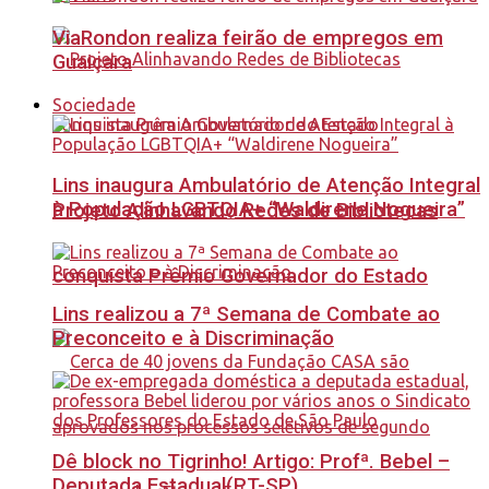
ViaRondon realiza feirão de empregos em
Guaiçara
Sociedade
Lins inaugura Ambulatório de Atenção Integral
à População LGBTQIA+ “Waldirene Nogueira”
Projeto Alinhavando Redes de Bibliotecas
conquista Prêmio Governador do Estado
Lins realizou a 7ª Semana de Combate ao
Preconceito e à Discriminação
Dê block no Tigrinho! Artigo: Profª. Bebel –
Deputada Estadual(PT-SP)