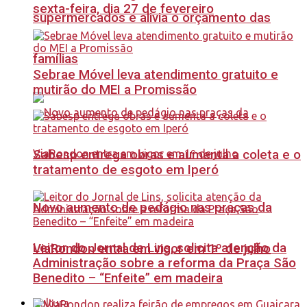
sexta-feira, dia 27 de fevereiro
supermercados e alivia o orçamento das
famílias
Sebrae Móvel leva atendimento gratuito e
mutirão do MEI a Promissão
Sabesp entrega obras e aumenta a coleta e o
tratamento de esgoto em Iperó
Novo aumento de pedágio nas praças da
Leitor do Jornal de Lins, solicita atenção da
ViaRondon entra em vigor em 1º de julho
Administração sobre a reforma da Praça São
Benedito – “Enfeite” em madeira
Cultura