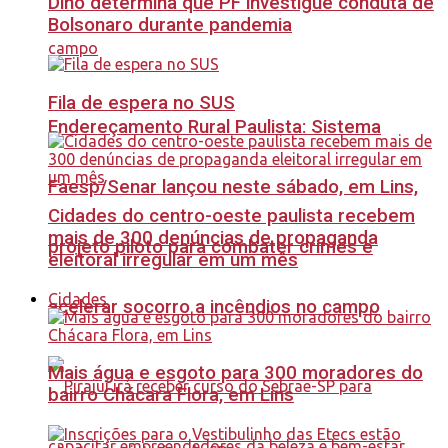
Dino determina que PF investigue conduta de
Bolsonaro durante pandemia
Fila de espera no SUS
Endereçamento Rural Paulista: Sistema
Faesp/Senar lançou neste sábado, em Lins,
Cidades do centro-oeste paulista recebem
mais de 300 denúncias de propaganda
projeto piloto para combater crimes e
eleitoral irregular em um mês
Cidades
acelerar socorro a incêndios no campo
Mais água e esgoto para 300 moradores do
bairro Chácara Flora, em Lins