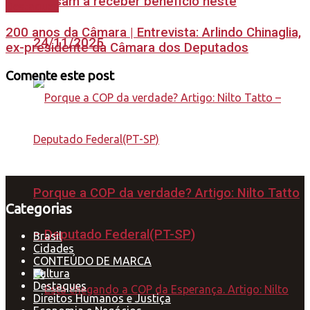
passam a receber benefício neste
Destaques
200 anos da Câmara | Entrevista: Arlindo Chinaglia,
24/11/2025
ex-presidente da Câmara dos Deputados
Comente este post
Porque a COP da verdade? Artigo: Nilto Tatto
Categorias
– Deputado Federal(PT-SP)
Brasil
Cidades
CONTEÚDO DE MARCA
Cultura
Destaques
Direitos Humanos e Justiça