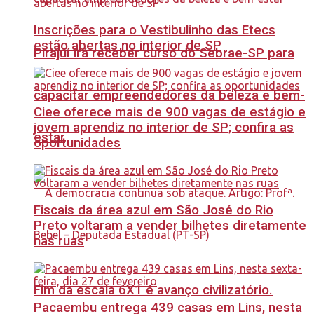
Inscrições para o Vestibulinho das Etecs
estão abertas no interior de SP
Pirajuí irá receber curso do Sebrae-SP para
capacitar empreendedores da beleza e bem-
Ciee oferece mais de 900 vagas de estágio e
jovem aprendiz no interior de SP; confira as
estar
oportunidades
Fiscais da área azul em São José do Rio
Preto voltaram a vender bilhetes diretamente
nas ruas
Fim da escala 6X1 é avanço civilizatório.
Pacaembu entrega 439 casas em Lins, nesta