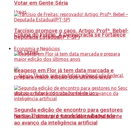
Votar em Gente Séria
Tarcísio promove o caos. Artigo: Profª. Bebel-
Coluna do Fidélis: A Democracia se Fortalece
Deputada Estadual(PT-SP)
Economia e Negócios
nas Urnas
Ceagesp em Flor já tem data marcada e
prepara maior edição dos últimos anos
Segunda edição de encontro para gestores
Nancy Thame, pré-candidata a Deputada
no Sesc discute o futuro do trabalho frente
ao avanço da inteligência artificial