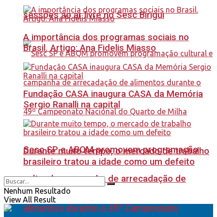
sessões ao ar livre no Sesc Birigui
A importância dos programas sociais no
Brasil. Artigo: Ana Fidelis Miasso
Fundação CASA inaugura CASA da Memória
Sergio Ranalli na capital
Sesc SP e ABQM promovem programação
Durante muito tempo, o mercado de trabalho
brasileiro tratou a idade como um defeito
cultural e campanha de arrecadação de
Nenhum Resultado
View All Result
alimentos durante o 49º Campeonato