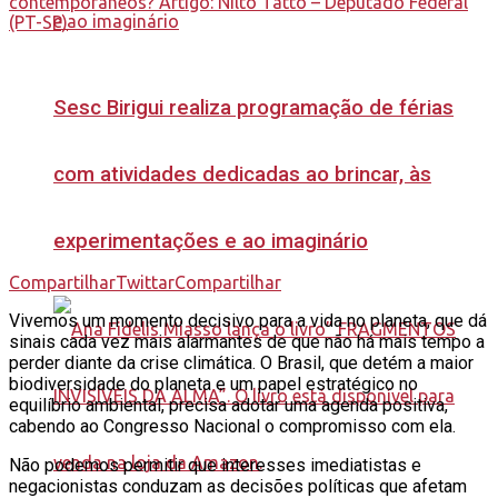
Sesc Birigui realiza programação de férias
com atividades dedicadas ao brincar, às
experimentações e ao imaginário
Compartilhar
Twittar
Compartilhar
Vivemos um momento decisivo para a vida no planeta, que dá
sinais cada vez mais alarmantes de que não há mais tempo a
perder diante da crise climática. O Brasil, que detém a maior
biodiversidade do planeta e um papel estratégico no
equilíbrio ambiental, precisa adotar uma agenda positiva,
cabendo ao Congresso Nacional o compromisso com ela.
Não podemos permitir que interesses imediatistas e
negacionistas conduzam as decisões políticas que afetam