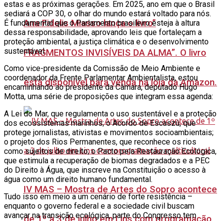
estas e as próximas gerações. Em 2025, ano em que o Brasil
sediará a COP 30, o olhar do mundo estará voltado para nós.
Ana Fidelis Miasso lança o livro”
É fundamental que o Parlamento brasileiro esteja à altura
dessa responsabilidade, aprovando leis que fortaleçam a
proteção ambiental, a justiça climática e o desenvolvimento
sustentável.
FRAGMENTOS INVISÍVEIS DA ALMA”. O livro
Como vice-presidente da Comissão de Meio Ambiente e
coordenador da Frente Parlamentar Ambientalista, estou
está disponível para venda na loja da Amazon.
encaminhando ao presidente da Câmara, deputado Hugo
Motta, uma série de proposições que integram essa agenda:
A Lei do Mar, que regulamenta o uso sustentável e a proteção
dos ecossistemas marinhos; o Acordo de Escaszú, que
protege jornalistas, ativistas e movimentos socioambientais;
o projeto dos Rios Permanentes, que reconhece os rios
como sujeitos de direito; o Pacto pela Restauração Ecológica,
que estimula a recuperação de biomas degradados e a PEC
do Direito à Água, que inscreve na Constituição o acesso à
água como um direito humano fundamental.
IV MAS – Mostra de Artes do Sopro acontece
Tudo isso em meio a um cenário de forte resistência –
enquanto o governo federal e a sociedade civil buscam
avançar na transição ecológica, parte do Congresso tem
de 1º a 3 de julho em Lins com programação