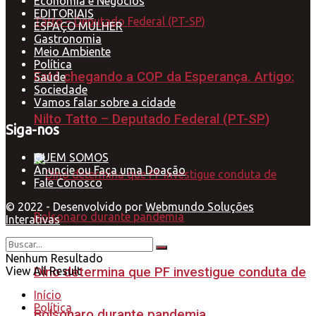
Economia e Negócios
EDITORIAIS
ESPAÇO MULHER
Gastronomia
Meio Ambiente
Política
Está chegando a COP da Esperança. Artigo:
Saúde
Sociedade
Vamos falar sobre a cidade
Nilto Tatto – Deputado Federal (PT-SP)
Siga-nos
QUEM SOMOS
Anuncie ou Faça uma Doação
Fale Conosco
© 2022 - Desenvolvido por
Webmundo Soluções
Interativas
Nenhum Resultado
View All Result
Dino determina que PF investigue conduta de
Início
Política
Bolsonaro durante pandemia