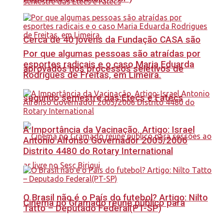
Cerca de 40 jovens da Fundação CASA são
Por que algumas pessoas são atraídas por
esportes radicais e o caso Maria Eduarda
aprovados nos processos seletivos de
Rodrigues de Freitas, em Limeira.
segundo semestre das Etecs e Fatecs
A Importância da Vacinação. Artigo: Israel
Antonio Alfonso Governador 2005/2006
Distrito 4480 do Rotary International
O Brasil não é o País do futebol? Artigo: Nilto
Cinema no Gramado reúne público para
Tatto – Deputado Federal(PT-SP)