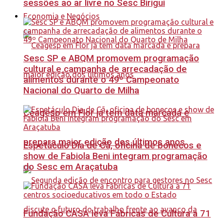
sessões ao ar livre no Sesc Birigui
Economia e Negócios
Sesc SP e ABQM promovem programação
cultural e campanha de arrecadação de
alimentos durante o 49º Campeonato
Nacional do Quarto de Milha
Ceagesp em Flor já tem data marcada e
prepara maior edição dos últimos anos
Espetáculo Dia de Cã, oficina de bonecos e
show de Fabiola Beni integram programação
do Sesc em Araçatuba
Fundação CASA leva Fábricas de Cultura a 71