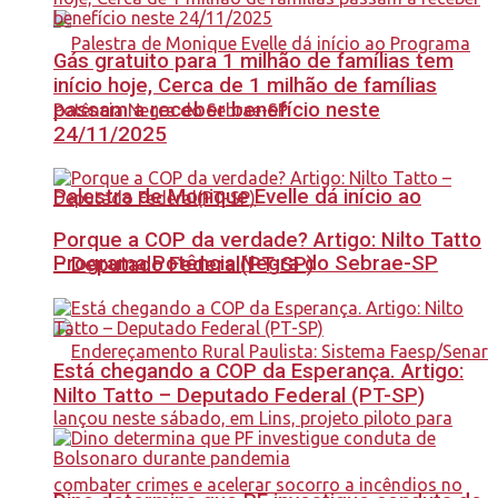
Gás gratuito para 1 milhão de famílias tem
início hoje, Cerca de 1 milhão de famílias
passam a receber benefício neste
24/11/2025
Palestra de Monique Evelle dá início ao
Porque a COP da verdade? Artigo: Nilto Tatto
Programa Potência Negra do Sebrae-SP
– Deputado Federal(PT-SP)
Está chegando a COP da Esperança. Artigo:
Nilto Tatto – Deputado Federal (PT-SP)