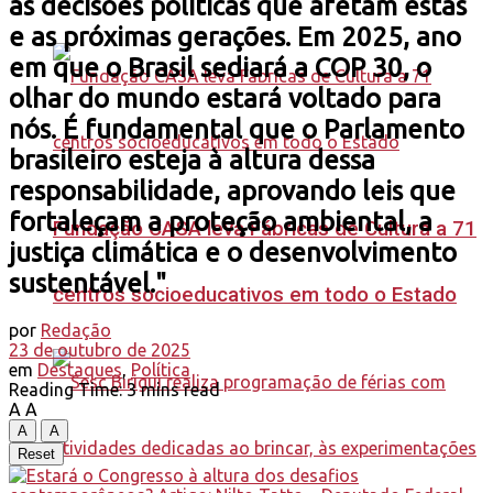
as decisões políticas que afetam estas
e as próximas gerações. Em 2025, ano
em que o Brasil sediará a COP 30, o
olhar do mundo estará voltado para
nós. É fundamental que o Parlamento
brasileiro esteja à altura dessa
responsabilidade, aprovando leis que
fortaleçam a proteção ambiental, a
Fundação CASA leva Fábricas de Cultura a 71
justiça climática e o desenvolvimento
sustentável."
centros socioeducativos em todo o Estado
por
Redação
23 de outubro de 2025
em
Destaques
,
Política
Reading Time: 3 mins read
A
A
A
A
Reset