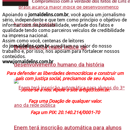
Apoiando o
jornaldelins.com.br
, você apoia um jornalismo
sério, independente e que tem como princípio o objetivo de
informar com responsabilidade, verdade dos fatos e
qualidade tendo como parceiros veículos de credibilidade
na imprensa nacional.
Assim como você, centenas de leitores
do
jornaldelins.com.br
acreditam no valor do nosso
Brasil alcança maior índice de
trabalho e, por isso, nos apoiam para fortalecer nossos
conteúdos.
www.jornaldelins.com.br
desenvolvimento humano da história
Para defender as liberdades democráticas e construir um
país com justiça social, precisamos de seu Apoio.
Junte-se a nós. Apoie o site artigo3.com.br.
Faça uma Doação de qualquer valor.
Faça um PIX: 20.140.214/0001-70
Enem terá inscrição automática para alunos