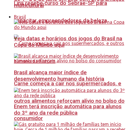
Lins recebe curso do Sebrae-SP para
multicultural
Brasil
capacitar empreendedores da beleza
Veja datas e horários dos jogos do Brasil na
Copa do Mundo aqui
Brasil alcança maior índice de
desenvolvimento humano da história
Carne começa a cair nos supermercados, e
outros alimentos reforçam alívio no bolso do
Enem terá inscrição automática para alunos
do 3º ano da rede pública
consumidor