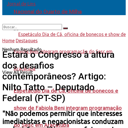
Nacional do Quarto de Milha
Home
Destaques
Nenhum Resultado
Estará o Congresso à altura
dos desafios
View All Result
contemporâneos? Artigo:
Nilto Tatto – Deputado
Espetáculo Dia de Cã, oficina de bonecos e
Federal (PT-SP)
show de Fabiola Beni integram programação
"Não podemos permitir que interesses
imediatistas e negacionistas conduzam
do Sesc em Araçatuba