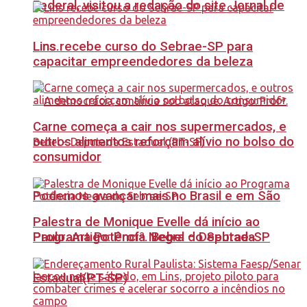
Federal, visitou a redação do site Jornal de
Lins recebe curso do Sebrae-SP para
Lins.
capacitar empreendedores da beleza
Carne começa a cair nos supermercados, e
outros alimentos reforçam alívio no bolso do
consumidor
Podemos avançar mais no Brasil e em São
Palestra de Monique Evelle dá início ao
Paulo. Artigo: Profª. Bebel – Deputada
Programa Potência Negra do Sebrae-SP
Estadual(PT-SP)