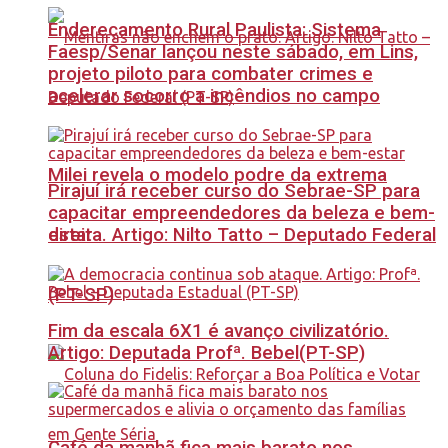
Endereçamento Rural Paulista: Sistema
Faesp/Senar lançou neste sábado, em Lins,
projeto piloto para combater crimes e
acelerar socorro a incêndios no campo
Milei revela o modelo podre da extrema
Pirajuí irá receber curso do Sebrae-SP para
capacitar empreendedores da beleza e bem-
estar
direita. Artigo: Nilto Tatto – Deputado Federal
(PT-SP)
Fim da escala 6X1 é avanço civilizatório.
Artigo: Deputada Profª. Bebel(PT-SP)