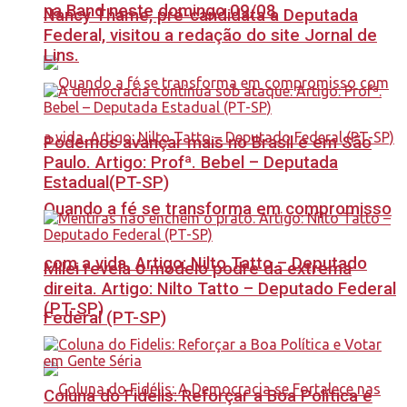
na Band neste domingo 09/08
Nancy Thame, pré-candidata a Deputada
Federal, visitou a redação do site Jornal de
Lins.
Podemos avançar mais no Brasil e em São
Paulo. Artigo: Profª. Bebel – Deputada
Estadual(PT-SP)
Quando a fé se transforma em compromisso
com a vida. Artigo: Nilto Tatto – Deputado
Milei revela o modelo podre da extrema
direita. Artigo: Nilto Tatto – Deputado Federal
(PT-SP)
Federal (PT-SP)
Coluna do Fidelis: Reforçar a Boa Política e