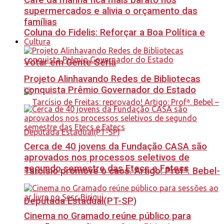
Café da manhã fica mais barato nos
supermercados e alivia o orçamento das
famílias
Coluna do Fidelis: Reforçar a Boa Política e
Cultura
Votar em Gente Séria
Projeto Alinhavando Redes de Bibliotecas
conquista Prêmio Governador do Estado
Cerca de 40 jovens da Fundação CASA são
aprovados nos processos seletivos de
segundo semestre das Etecs e Fatecs
Tarcísio promove o caos. Artigo: Profª. Bebel-
Deputada Estadual(PT-SP)
Cinema no Gramado reúne público para