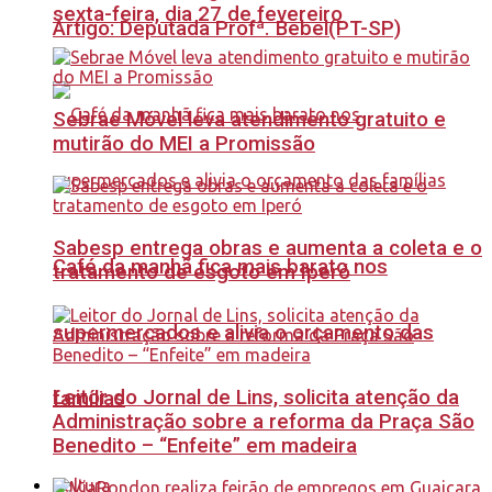
sexta-feira, dia 27 de fevereiro
Artigo: Deputada Profª. Bebel(PT-SP)
Sebrae Móvel leva atendimento gratuito e
mutirão do MEI a Promissão
Sabesp entrega obras e aumenta a coleta e o
Café da manhã fica mais barato nos
tratamento de esgoto em Iperó
supermercados e alivia o orçamento das
Leitor do Jornal de Lins, solicita atenção da
famílias
Administração sobre a reforma da Praça São
Benedito – “Enfeite” em madeira
Cultura