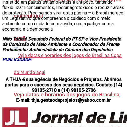
insistido em pautas antiambientais e antipovo, tentando
flexibilizar licenciamentos, liberar agrotóxicos e reduzir áreas
de proteção. Precisamos virar essa página – o Brasil merece
multicultural
um Legislativo que compreenda o cuidado com o meio
ambiente como cuidado com a vida, com a justiça, com a
economia e a democracia.
Brasil
Nilto Tatto é Deputado Federal do PT-SP e Vice-Presidente
da Comissão de Meio Ambiente e Coordenador da Frente
Parlamentar Ambientalista da Câmara dos Deputados.
PUBLICIDADE:
A THJA é sua agência de Negócios e Projetos. Abrimos
portas para o sucesso dos seus negócios. Contato:(14)
98105-2710 e (14) 98105-2706
Veja datas e horários dos jogos do Brasil na
E-mail: thja.gestaodeprojetos@yahoo.com.br
Copa do Mundo aqui