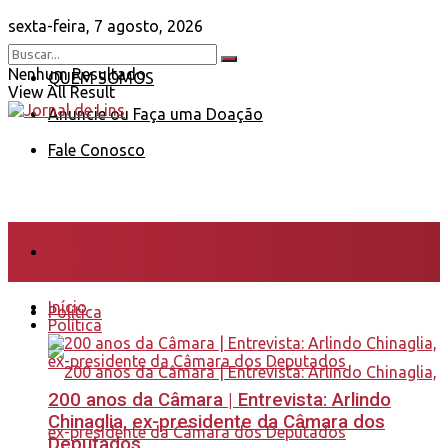
sexta-feira, 7 agosto, 2026
Nenhum Resultado
QUEM SOMOS
View All Result
Anuncie ou Faça uma Doação
Fale Conosco
Início
Início
Política
Política
200 anos da Câmara | Entrevista: Arlindo
Chinaglia, ex-presidente da Câmara dos
Deputados