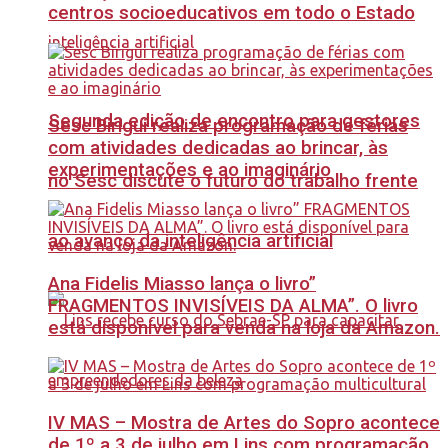
centros socioeducativos em todo o Estado
Segunda edição de encontro para gestores
Sesc Birigui realiza programação de férias
com atividades dedicadas ao brincar, às
experimentações e ao imaginário
no Sesc discute o futuro do trabalho frente
ao avanço da inteligência artificial
Ana Fidelis Miasso lança o livro”
FRAGMENTOS INVISÍVEIS DA ALMA”. O livro
está disponível para venda na loja da Amazon.
IV MAS – Mostra de Artes do Sopro acontece
de 1º a 3 de julho em Lins com programação