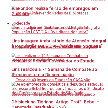
ViaRondon realiza feirão de empregos em
Guaiçara
Sociedade
Lins inaugura Ambulatório de Atenção Integral
à População LGBTQIA+ “Waldirene Nogueira”
Projeto Alinhavando Redes de Bibliotecas
conquista Prêmio Governador do Estado
Lins realizou a 7ª Semana de Combate ao
Preconceito e à Discriminação
Dê block no Tigrinho! Artigo: Profª. Bebel –
Deputada Estadual(PT-SP)