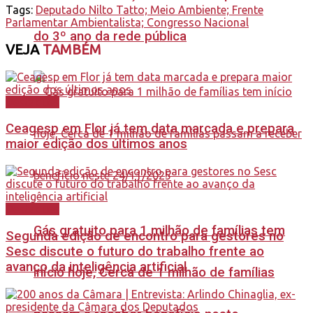
Tags:
Deputado Nilto Tatto; Meio Ambiente; Frente
Parlamentar Ambientalista; Congresso Nacional
do 3º ano da rede pública
VEJA
TAMBÉM
Destaques
Ceagesp em Flor já tem data marcada e prepara
maior edição dos últimos anos
Destaques
Gás gratuito para 1 milhão de famílias tem
Segunda edição de encontro para gestores no
Sesc discute o futuro do trabalho frente ao
avanço da inteligência artificial
início hoje, Cerca de 1 milhão de famílias