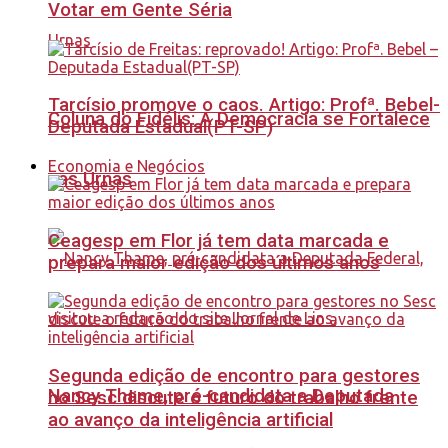
Votar em Gente Séria
Tarcísio promove o caos. Artigo: Profª. Bebel-
Coluna do Fidélis: A Democracia se Fortalece
Deputada Estadual(PT-SP)
Economia e Negócios
nas Urnas
Ceagesp em Flor já tem data marcada e
prepara maior edição dos últimos anos
Segunda edição de encontro para gestores
Nancy Thame, pré-candidata a Deputada
no Sesc discute o futuro do trabalho frente
ao avanço da inteligência artificial