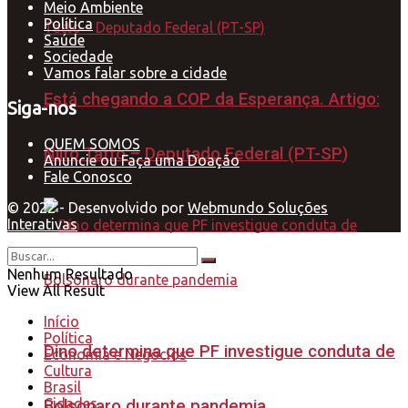
Meio Ambiente
Política
Saúde
Sociedade
Vamos falar sobre a cidade
Está chegando a COP da Esperança. Artigo:
Siga-nos
QUEM SOMOS
Nilto Tatto – Deputado Federal (PT-SP)
Anuncie ou Faça uma Doação
Fale Conosco
© 2022 - Desenvolvido por
Webmundo Soluções
Interativas
Nenhum Resultado
View All Result
Início
Política
Dino determina que PF investigue conduta de
Economia e Negócios
Cultura
Brasil
Cidades
Bolsonaro durante pandemia