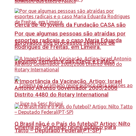
Cerca de 40 jovens da Fundação CASA são
Por que algumas pessoas são atraídas por
esportes radicais e o caso Maria Eduarda
aprovados nos processos seletivos de
Rodrigues de Freitas, em Limeira.
segundo semestre das Etecs e Fatecs
A Importância da Vacinação. Artigo: Israel
Antonio Alfonso Governador 2005/2006
Distrito 4480 do Rotary International
O Brasil não é o País do futebol? Artigo: Nilto
Cinema no Gramado reúne público para
Tatto – Deputado Federal(PT-SP)