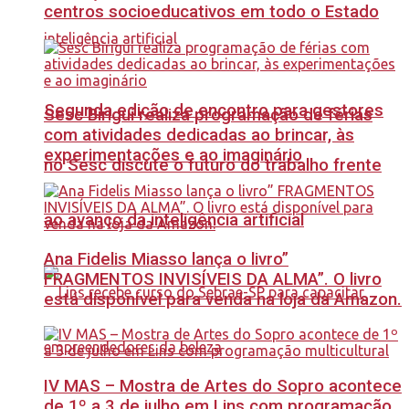
centros socioeducativos em todo o Estado
Segunda edição de encontro para gestores
Sesc Birigui realiza programação de férias
com atividades dedicadas ao brincar, às
experimentações e ao imaginário
no Sesc discute o futuro do trabalho frente
ao avanço da inteligência artificial
Ana Fidelis Miasso lança o livro”
FRAGMENTOS INVISÍVEIS DA ALMA”. O livro
está disponível para venda na loja da Amazon.
IV MAS – Mostra de Artes do Sopro acontece
de 1º a 3 de julho em Lins com programação