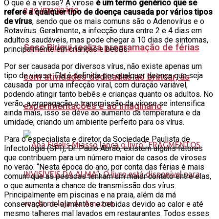
O que é a virose? A virose
é um termo genérico que se
refere a qualquer tipo de doença causada por vários tipos
de vírus
, sendo que os mais comuns são o Adenovírus e o
Rotavírus. Geralmente, a infecção dura entre 2 e 4 dias em
adultos saudáveis, mas pode chegar a 10 dias de sintomas,
Sesc Birigui realiza programação de férias
principalmente em crianças e bebês.
Por ser causada por diversos vírus, não existe apenas um
tipo de virose. Ela é definida por qualquer doença que seja
com atividades dedicadas ao brincar, às
causada por uma infecção viral, com duração variável,
podendo atingir tanto bebês e crianças quanto os adultos. No
verão, a propagação e transmissão da virose se intensifica
experimentações e ao imaginário
ainda mais, isso se deve ao aumento da temperatura e da
umidade, criando um ambiente perfeito para os vírus.
Para o especialista e diretor da Sociedade Paulista de
Infectologia (SPI), Dr. Paulo Abrão, existem alguns fatores
que contribuem para um número maior de casos de viroses
no verão. “Nesta época do ano, por conta das férias é mais
comum que as pessoas tenham um maior contato entre elas,
o que aumenta a chance de transmissão dos vírus.
Principalmente em piscinas e na praia, além da má
conservação de alimentos e bebidas devido ao calor e até
mesmo talheres mal lavados em restaurantes. Todos esses