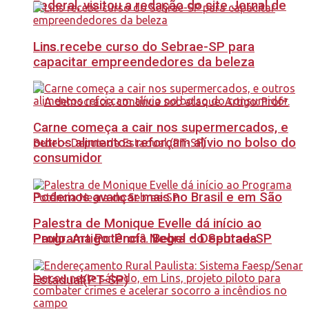
Federal, visitou a redação do site Jornal de
Lins recebe curso do Sebrae-SP para
Lins.
capacitar empreendedores da beleza
Carne começa a cair nos supermercados, e
outros alimentos reforçam alívio no bolso do
consumidor
Podemos avançar mais no Brasil e em São
Palestra de Monique Evelle dá início ao
Paulo. Artigo: Profª. Bebel – Deputada
Programa Potência Negra do Sebrae-SP
Estadual(PT-SP)