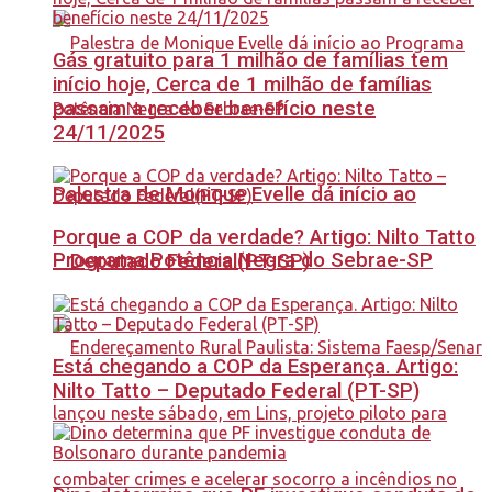
Gás gratuito para 1 milhão de famílias tem
início hoje, Cerca de 1 milhão de famílias
passam a receber benefício neste
24/11/2025
Palestra de Monique Evelle dá início ao
Porque a COP da verdade? Artigo: Nilto Tatto
Programa Potência Negra do Sebrae-SP
– Deputado Federal(PT-SP)
Está chegando a COP da Esperança. Artigo:
Nilto Tatto – Deputado Federal (PT-SP)