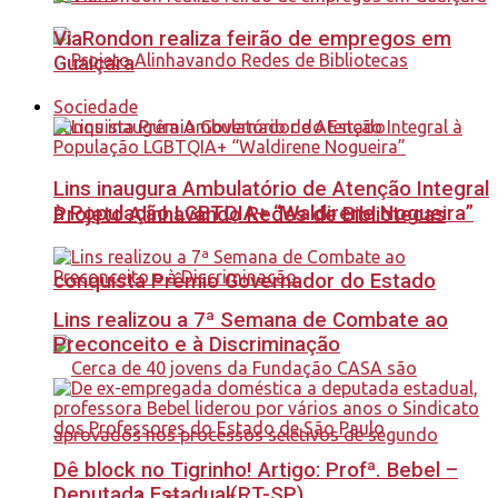
ViaRondon realiza feirão de empregos em
Guaiçara
Sociedade
Lins inaugura Ambulatório de Atenção Integral
à População LGBTQIA+ “Waldirene Nogueira”
Projeto Alinhavando Redes de Bibliotecas
conquista Prêmio Governador do Estado
Lins realizou a 7ª Semana de Combate ao
Preconceito e à Discriminação
Dê block no Tigrinho! Artigo: Profª. Bebel –
Deputada Estadual(PT-SP)