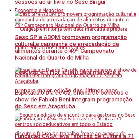
sessões ao ar livre no Sesc Birigui
Economia e Negócios
Sesc SP e ABQM promovem programação
cultural e campanha de arrecadação de
alimentos durante o 49º Campeonato
Nacional do Quarto de Milha
Ceagesp em Flor já tem data marcada e
prepara maior edição dos últimos anos
Espetáculo Dia de Cã, oficina de bonecos e
show de Fabiola Beni integram programação
do Sesc em Araçatuba
Fundação CASA leva Fábricas de Cultura a 71