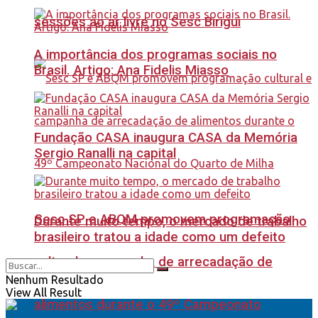
sessões ao ar livre no Sesc Birigui
A importância dos programas sociais no
Brasil. Artigo: Ana Fidelis Miasso
Fundação CASA inaugura CASA da Memória
Sergio Ranalli na capital
Sesc SP e ABQM promovem programação
Durante muito tempo, o mercado de trabalho
brasileiro tratou a idade como um defeito
cultural e campanha de arrecadação de
Nenhum Resultado
View All Result
alimentos durante o 49º Campeonato