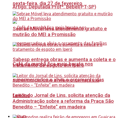
sexta-feira, dia 27 de fevereiro
Artigo: Deputada Profª. Bebel(PT-SP)
Sebrae Móvel leva atendimento gratuito e
mutirão do MEI a Promissão
Sabesp entrega obras e aumenta a coleta e o
Café da manhã fica mais barato nos
tratamento de esgoto em Iperó
supermercados e alivia o orçamento das
Leitor do Jornal de Lins, solicita atenção da
famílias
Administração sobre a reforma da Praça São
Benedito – “Enfeite” em madeira
Cultura