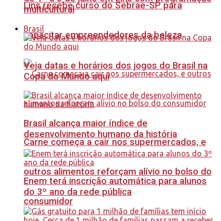
Lins recebe curso do Sebrae-SP para
multicultural
Brasil
capacitar empreendedores da beleza
Veja datas e horários dos jogos do Brasil na
Copa do Mundo aqui
Brasil alcança maior índice de
desenvolvimento humano da história
Carne começa a cair nos supermercados, e
outros alimentos reforçam alívio no bolso do
Enem terá inscrição automática para alunos
do 3º ano da rede pública
consumidor