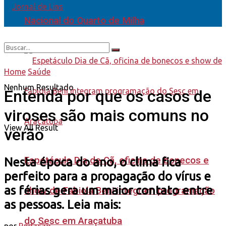
Nacional do Quarto de Milha
Home
Saúde
Nenhum Resultado
Entenda por que os casos de
viroses são mais comuns no
View All Result
verão
Espetáculo Dia de Cã, oficina de bonecos e
Nesta época do ano, o clima fica
perfeito para a propagação do vírus e
as férias gera um maior contato entre
show de Fabiola Beni integram programação
as pessoas. Leia mais:
do Sesc em Araçatuba