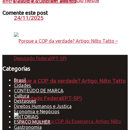
passam a receber benefício neste
entre 2025 e 2026 em evento
Comente este post
24/11/2025
Categorias
Brasil
Porque a COP da verdade? Artigo: Nilto Tatto
Cidades
CONTEÚDO DE MARCA
Cultura
– Deputado Federal(PT-SP)
Destaques
Direitos Humanos e Justiça
Economia e Negócios
EDITORIAIS
ESPAÇO MULHER
Gastronomia