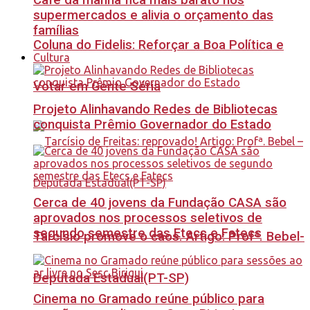
Café da manhã fica mais barato nos
supermercados e alivia o orçamento das
famílias
Coluna do Fidelis: Reforçar a Boa Política e
Cultura
Votar em Gente Séria
Projeto Alinhavando Redes de Bibliotecas
conquista Prêmio Governador do Estado
Cerca de 40 jovens da Fundação CASA são
aprovados nos processos seletivos de
segundo semestre das Etecs e Fatecs
Tarcísio promove o caos. Artigo: Profª. Bebel-
Deputada Estadual(PT-SP)
Cinema no Gramado reúne público para