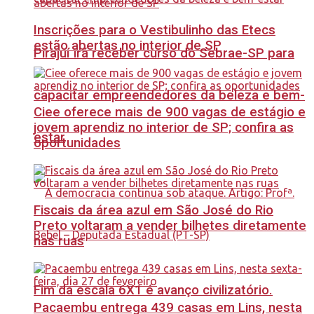
Inscrições para o Vestibulinho das Etecs
estão abertas no interior de SP
Pirajuí irá receber curso do Sebrae-SP para
capacitar empreendedores da beleza e bem-
Ciee oferece mais de 900 vagas de estágio e
jovem aprendiz no interior de SP; confira as
estar
oportunidades
Fiscais da área azul em São José do Rio
Preto voltaram a vender bilhetes diretamente
nas ruas
Fim da escala 6X1 é avanço civilizatório.
Pacaembu entrega 439 casas em Lins, nesta