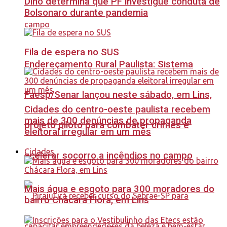
Dino determina que PF investigue conduta de
Bolsonaro durante pandemia
Fila de espera no SUS
Endereçamento Rural Paulista: Sistema
Faesp/Senar lançou neste sábado, em Lins,
Cidades do centro-oeste paulista recebem
mais de 300 denúncias de propaganda
projeto piloto para combater crimes e
eleitoral irregular em um mês
Cidades
acelerar socorro a incêndios no campo
Mais água e esgoto para 300 moradores do
bairro Chácara Flora, em Lins