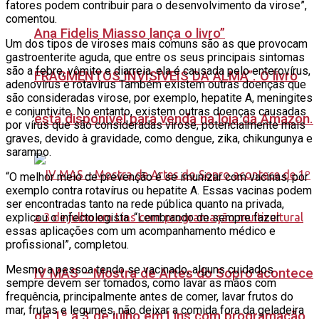
fatores podem contribuir para o desenvolvimento da virose”,
comentou.
Ana Fidelis Miasso lança o livro”
Um dos tipos de viroses mais comuns são as que provocam
gastroenterite aguda, que entre os seus principais sintomas
são a febre, vômito e diarreia, ela é causada pelo enterovírus,
FRAGMENTOS INVISÍVEIS DA ALMA”. O livro
adenovírus e rotavírus Também existem outras doenças que
são consideradas virose, por exemplo, hepatite A, meningites
e conjuntivite. No entanto, existem outras doenças causadas
está disponível para venda na loja da Amazon.
por vírus que são consideradas virose, potencialmente mais
graves, devido à gravidade, como dengue, zika, chikungunya e
sarampo.
“O melhor meio de prevenção é se imunizar com vacinas, por
exemplo contra rotavírus ou hepatite A. Essas vacinas podem
ser encontradas tanto na rede pública quanto na privada,
explicou o infectologista. “Lembrando de sempre fazer
essas aplicações com um acompanhamento médico e
profissional”, completou.
Mesmo a pessoa tendo se vacinado, alguns cuidados
IV MAS – Mostra de Artes do Sopro acontece
sempre devem ser tomados, como lavar as mãos com
frequência, principalmente antes de comer, lavar frutos do
mar, frutas e legumes, não deixar a comida fora da geladeira
de 1º a 3 de julho em Lins com programação