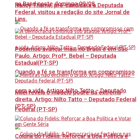
na Band neste domingo 09/08
Nancy Thame, pré-candidata a Deputada
Federal, visitou a redação do site Jornal de
Lins.
Podemos avançar mais no Brasil e em São
Paulo. Artigo: Profª. Bebel – Deputada
Estadual(PT-SP)
Quando a fé se transforma em compromisso
com a vida. Artigo: Nilto Tatto – Deputado
Milei revela o modelo podre da extrema
direita. Artigo: Nilto Tatto – Deputado Federal
(PT-SP)
Federal (PT-SP)
Coluna do Fidelis: Reforçar a Boa Política e