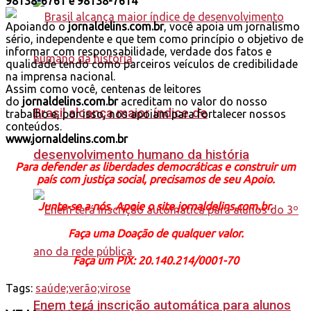
98138-6761 e 98138-7614
Apoiando o
jornaldelins.com.br
, você apoia um jornalismo
sério, independente e que tem como princípio o objetivo de
informar com responsabilidade, verdade dos fatos e
qualidade tendo como parceiros veículos de credibilidade
na imprensa nacional.
Assim como você, centenas de leitores
do
jornaldelins.com.br
acreditam no valor do nosso
Brasil alcança maior índice de
trabalho e, por isso, nos apoiam para fortalecer nossos
conteúdos.
www.jornaldelins.com.br
desenvolvimento humano da história
Para defender as liberdades democráticas e construir um
país com justiça social, precisamos de seu Apoio.
Junte-se a nós. Apoie o site jornaldelins.com.br.
Faça uma Doação de qualquer valor.
Faça um PIX: 20.140.214/0001-70
Tags:
saúde;verão;virose
Enem terá inscrição automática para alunos