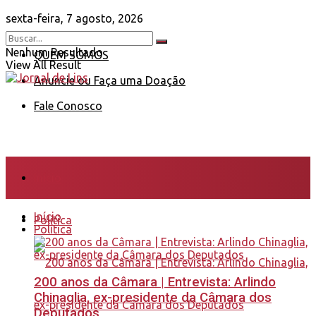
sexta-feira, 7 agosto, 2026
Nenhum Resultado
QUEM SOMOS
View All Result
Anuncie ou Faça uma Doação
Fale Conosco
Início
Início
Política
Política
200 anos da Câmara | Entrevista: Arlindo
Chinaglia, ex-presidente da Câmara dos
Deputados