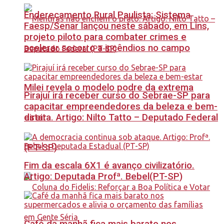
Endereçamento Rural Paulista: Sistema
Faesp/Senar lançou neste sábado, em Lins,
projeto piloto para combater crimes e
acelerar socorro a incêndios no campo
Milei revela o modelo podre da extrema
Pirajuí irá receber curso do Sebrae-SP para
capacitar empreendedores da beleza e bem-
estar
direita. Artigo: Nilto Tatto – Deputado Federal
(PT-SP)
Fim da escala 6X1 é avanço civilizatório.
Artigo: Deputada Profª. Bebel(PT-SP)