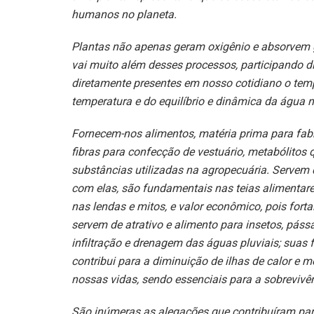
humanos no planeta.
Plantas não apenas geram oxigênio e absorvem g
vai muito além desses processos, participando d
diretamente presentes em nosso cotidiano o temp
temperatura e do equilíbrio e dinâmica da água n
Fornecem-nos alimentos, matéria prima para fabr
fibras para confecção de vestuário, metabólitos
substâncias utilizadas na agropecuária. Servem 
com elas, são fundamentais nas teias alimentares,
nas lendas e mitos, e valor econômico, pois forta
servem de atrativo e alimento para insetos, páss
infiltração e drenagem das águas pluviais; suas
contribui para a diminuição de ilhas de calor e
nossas vidas, sendo essenciais para a sobrevivê
São inúmeras as alegações que contribuíram para