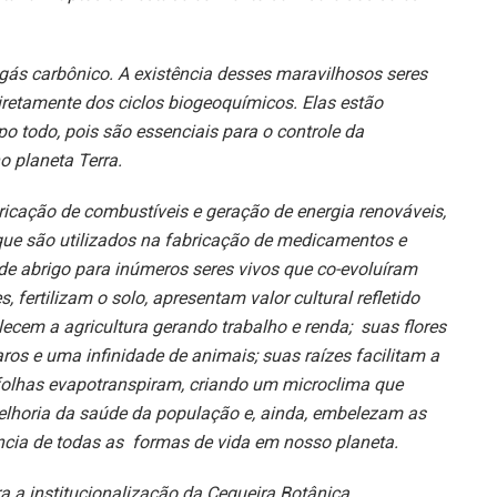
ás carbônico. A existência desses maravilhosos seres
iretamente dos ciclos biogeoquímicos. Elas estão
o todo, pois são essenciais para o controle da
o planeta Terra.
icação de combustíveis e geração de energia renováveis,
 que são utilizados na fabricação de medicamentos e
de abrigo para inúmeros seres vivos que co-evoluíram
 fertilizam o solo, apresentam valor cultural refletido
lecem a agricultura gerando trabalho e renda; suas flores
aros e uma infinidade de animais; suas raízes facilitam a
 folhas evapotranspiram, criando um microclima que
 melhoria da saúde da população e, ainda, embelezam as
ncia de todas as formas de vida em nosso planeta.
 a institucionalização da Cegueira Botânica.