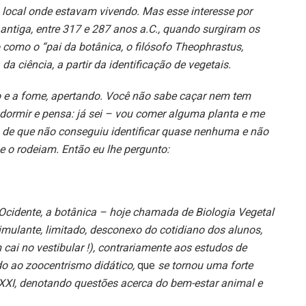
 local onde estavam vivendo. Mas esse interesse por
ntiga, entre 317 e 287 anos a.C., quando surgiram os
 como o “pai da botânica, o filósofo Theophrastus,
 da ciência, a partir da identificação de vegetais.
o e a fome, apertando. Você não sabe caçar nem tem
ormir e pensa: já sei – vou comer alguma planta e me
a de que não conseguiu identificar quase nenhuma e não
e o rodeiam. Então eu lhe pergunto:
cidente, a botânica – hoje chamada de Biologia Vegetal
mulante, limitado, desconexo do cotidiano dos alunos,
 cai no vestibular !), contrariamente aos estudos de
do ao zoocentrismo didático,
que
se tornou uma forte
e XXI, denotando questões acerca do bem-estar animal e