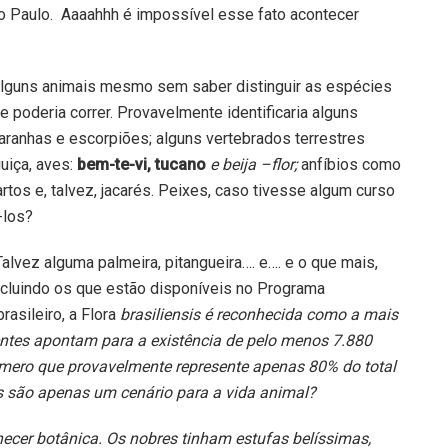
ão Paulo. Aaaahhh é impossível esse fato acontecer
alguns animais mesmo sem saber distinguir as espécies
 poderia correr. Provavelmente identificaria alguns
ranhas e escorpiões; alguns vertebrados terrestres
uiça, aves:
bem-te-vi, tucano
e beija –flor;
anfíbios como
rtos e, talvez, jacarés. Peixes, caso tivesse algum curso
-los?
Talvez alguma palmeira, pitangueira…. e…. e o que mais,
cluindo os que estão disponíveis no Programa
sileiro, a Flora
brasiliensis
é reconhecida como a mais
entes apontam para a existência de pelo menos 7.880
número que provavelmente represente apenas 80% do total
s são apenas um cenário para a vida animal?
ecer botânica. Os nobres tinham estufas belíssimas,