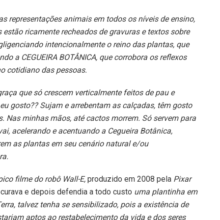
s representações animais em todos os níveis de ensino,
os estão ricamente recheados de gravuras e textos sobre
gligenciando intencionalmente o reino das plantas, que
ando a CEGUEIRA BOTÂNICA, que corrobora os reflexos
no cotidiano das pessoas.
raça que só crescem verticalmente feitos de pau e
ta eu gosto?? Sujam e arrebentam as calçadas, têm gosto
os. Nas minhas mãos, até cactos morrem. Só servem para
 vai, acelerando e acentuando a Cegueira Botânica,
em as plantas em seu cenário natural e/ou
ra.
ico filme do robô Wall-E,
produzido em 2008 pela
Pixar
rocurava e depois defendia a todo custo
uma plantinha em
ra, talvez tenha se sensibilizado, pois a existência de
tariam aptos ao restabelecimento da vida e dos seres