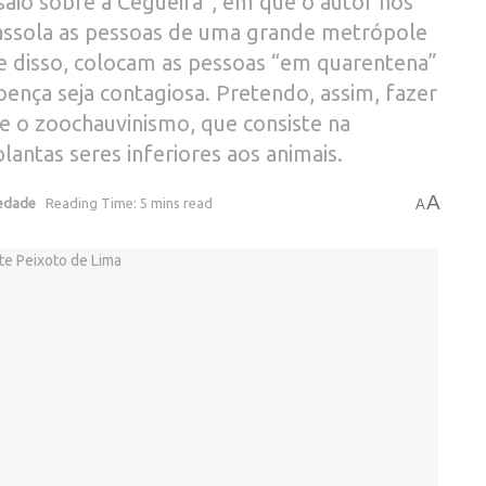
aio sobre a Cegueira”, em que o autor nos
 assola as pessoas de uma grande metrópole
nte disso, colocam as pessoas “em quarentena”
ença seja contagiosa. Pretendo, assim, fazer
e o zoochauvinismo, que consiste na
lantas seres inferiores aos animais.
A
edade
Reading Time: 5 mins read
A