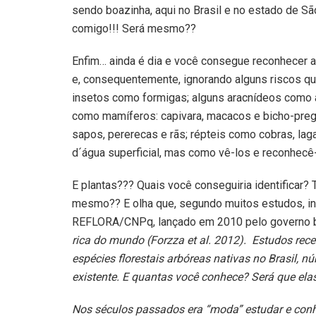
sendo boazinha, aqui no Brasil e no estado de S
comigo!!! Será mesmo??
Enfim… ainda é dia e você consegue reconhecer 
e, consequentemente, ignorando alguns riscos que
insetos como formigas; alguns aracnídeos como a
como mamíferos: capivara, macacos e bicho-preg
sapos, pererecas e rãs; répteis como cobras, laga
d´água superficial, mas como vê-los e reconhecê
E plantas??? Quais você conseguiria identificar? 
mesmo?? E olha que, segundo muitos estudos, in
REFLORA/CNPq, lançado em 2010 pelo governo bra
rica do mundo (Forzza et al. 2012). Estudos rec
espécies florestais arbóreas nativas no Brasil, 
existente. E quantas você conhece? Será que ela
Nos séculos passados era “moda” estudar e conh