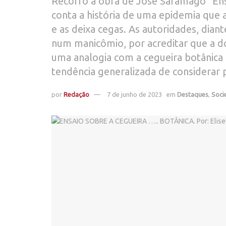
Recorro à obra de José Saramago “Ens
conta a história de uma epidemia que
e as deixa cegas. As autoridades, dia
num manicômio, por acreditar que a do
uma analogia com a cegueira botânica 
tendência generalizada de considerar p
por
Redação
7 de junho de 2023
em
Destaques
,
Soci