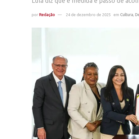
Lula diz que é medida é passo de acol
por
Redação
24 de dezembro de 2025
em
Cultura
,
D