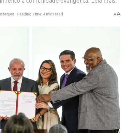
himento à comunidade evangélica. Leia mais:
A
estaques
Reading Time: 4 mins read
A