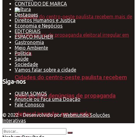
CONTEÚDO DE MARCA
Cultura
Destaques
Direitos Humanos e Justiça
Economia e Negócios
EDITORIAIS
ESPAÇO MULHER
Gastronomia
Meio Ambiente
Política
Saúde
Sociedade
Vamos falar sobre a cidade
Cidades do centro-oeste paulista recebem
Siga-nos
QUEM SOMOS
mais de 300 denúncias de propaganda
Anuncie ou Faça uma Doação
Fale Conosco
eleitoral irregular em um mês
© 2022 - Desenvolvido por
Webmundo Soluções
Interativas