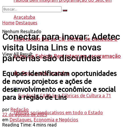
Home
Destaques
Nenhum Resultado
Conectar para inovar: Adetec
Espetáculo Dia de Cã, oficina de bonecos e
visita Usina Lins e novas
View All Result
parcerias são discutidas
show de Fabiola Beni integram programação
Equipes identificaram oportunidades
do Sesc em Araçatuba
de novos projetos e ações de
desenvolvimento econômico e social
para a região de Lins
por
Redação
22 de agosto de 2023
em
Destaques
,
Economia e Negócios
Reading Time: 4 mins read