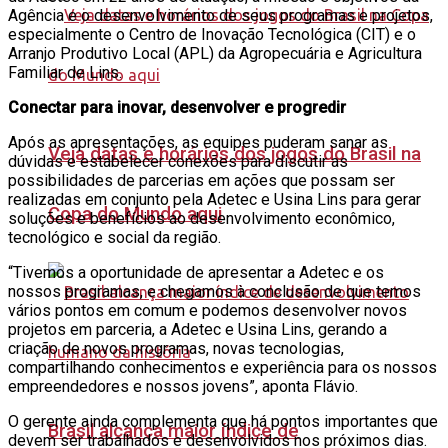
Agência e o desenvolvimento de seus programas e projetos,
especialmente o Centro de Inovação Tecnológica (CIT) e o
Arranjo Produtivo Local (APL) da Agropecuária e Agricultura
Familiar de Lins.
Conectar para inovar, desenvolver e progredir
Após as apresentações, as equipes puderam sanar as
Veja datas e horários dos jogos do Brasil na
dúvidas e estabelecer conexões para discutir as
possibilidades de parcerias em ações que possam ser
realizadas em conjunto pela Adetec e Usina Lins para gerar
Copa do Mundo aqui
soluções e benefícios ao desenvolvimento econômico,
tecnológico e social da região.
“Tivemos a oportunidade de apresentar a Adetec e os
nossos programas, e chegamos à conclusão de que temos
vários pontos em comum e podemos desenvolver novos
projetos em parceria, a Adetec e Usina Lins, gerando a
criação de novos programas, novas tecnologias,
compartilhando conhecimentos e experiência para os nossos
empreendedores e nossos jovens”, aponta Flávio.
O gerente ainda complementa que há pontos importantes que
Brasil alcança maior índice de
devem ser trabalhados e desenvolvidos nos próximos dias.