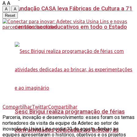
A
A
Fundação CASA leva Fábricas de Cultura a 71
A
A
Reset
centros socioeducativos em todo o Estado
Compartilhar
Twittar
Compartilhar
Sesc Birigui realiza programação de férias
Parceria, inovação e desenvolvimento: esses foram os temas
norteadores da visita da equipe da Adetec ao setor de
inovação da Usina Lins no dia 10 de agosto. Ambas as
com atividades dedicadas ao brincar, às
equipes apresentaram o histórico, objetivos e os projetos