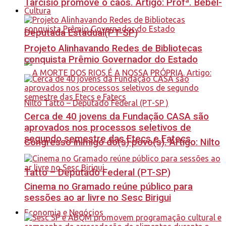
Tarcísio promove o caos. Artigo: Profª. Bebel-
Cultura
Deputada Estadual(PT-SP)
Projeto Alinhavando Redes de Bibliotecas
conquista Prêmio Governador do Estado
Cerca de 40 jovens da Fundação CASA são
aprovados nos processos seletivos de
segundo semestre das Etecs e Fatecs
Congresso inimigo do(s) povo(s). Artigo: Nilto
Tatto – Deputado Federal (PT-SP)
Cinema no Gramado reúne público para
sessões ao ar livre no Sesc Birigui
Economia e Negócios