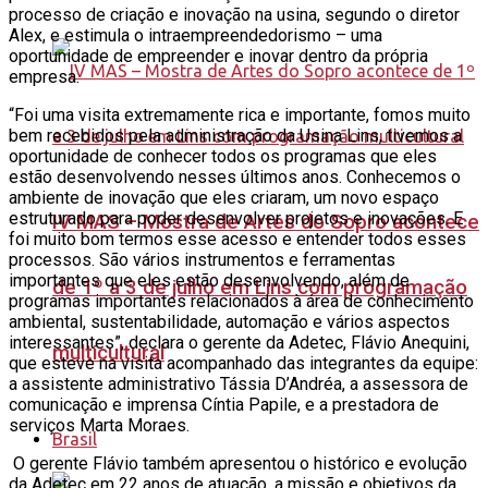
processo de criação e inovação na usina, segundo o diretor
Alex, e estimula o intraempreendedorismo – uma
oportunidade de empreender e inovar dentro da própria
empresa.
“Foi uma visita extremamente rica e importante, fomos muito
bem recebidos pela administração da Usina Lins, tivemos a
oportunidade de conhecer todos os programas que eles
estão desenvolvendo nesses últimos anos. Conhecemos o
ambiente de inovação que eles criaram, um novo espaço
estruturado para poder desenvolver projetos e inovações. E
IV MAS – Mostra de Artes do Sopro acontece
foi muito bom termos esse acesso e entender todos esses
processos. São vários instrumentos e ferramentas
importantes que eles estão desenvolvendo, além de
de 1º a 3 de julho em Lins com programação
programas importantes relacionados à área de conhecimento
ambiental, sustentabilidade, automação e vários aspectos
interessantes”, declara o gerente da Adetec, Flávio Anequini,
multicultural
que esteve na visita acompanhado das integrantes da equipe:
a assistente administrativo Tássia D’Andréa, a assessora de
comunicação e imprensa Cíntia Papile, e a prestadora de
serviços Marta Moraes.
Brasil
O gerente Flávio também apresentou o histórico e evolução
da Adetec em 22 anos de atuação, a missão e objetivos da