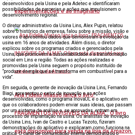
desenvolvidos pela Usina e pela Adetec e identificaram
possibilidades de parcerias e ações que impulsionem o
experimentações e ao imaginário
desenvolvimento regional.
O diretor administrativo da Usina Lins, Alex Pupin, relatou
sobre o histórico da empresa, falou sobre a missão, visão e
valores e apresentou dados que demonstram a evolução da
usina em 16 anos de atividades. Além disso, o diretor
explicou sobre os programas criados e gerenciados pela
Usina, que promovem a sustentabilidade e a transformação
social em Lins e região. Todas as ações realizadas e
promovidas pela Usina seguem o propósito instituído de
“produzir energia que se transforma em combustível para a
vida”.
Em seguida, o gerente de inovação da Usina Lins, Fernando
Biagi, apresentou o setor de inovação e as ações
Ana Fidelis Miasso lança o livro”
desenvolvidas, como o programa InovaUL e o aplicativo em
que os colaboradores podem enviar suas ideias, que passam
por um sistema de análise e, se aprovadas, entram em
FRAGMENTOS INVISÍVEIS DA ALMA”. O livro
processo de implantação na usina. Os analistas de inovação
da Usina Lins, Ivan de Castro e Lucas Tezoto, fizeram
demonstrações do aplicativo e explicaram como funciona na
está disponível para venda na loja da Amazon.
prática. O canal de comunicação interna democratizou o