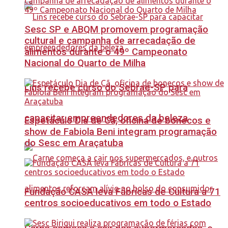
Sesc SP e ABQM promovem programação
cultural e campanha de arrecadação de
alimentos durante o 49º Campeonato
Nacional do Quarto de Milha
Lins recebe curso do Sebrae-SP para
capacitar empreendedores da beleza
Espetáculo Dia de Cã, oficina de bonecos e
show de Fabiola Beni integram programação
do Sesc em Araçatuba
Fundação CASA leva Fábricas de Cultura a 71
centros socioeducativos em todo o Estado