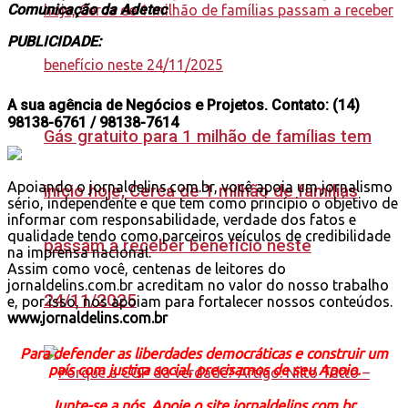
Comunicação da Adetec
PUBLICIDADE:
A sua agência de Negócios e Projetos. Contato: (14)
98138-6761 / 98138-7614
Gás gratuito para 1 milhão de famílias tem
Apoiando o jornaldelins.com.br, você apoia um jornalismo
início hoje, Cerca de 1 milhão de famílias
sério, independente e que tem como princípio o objetivo de
informar com responsabilidade, verdade dos fatos e
qualidade tendo como parceiros veículos de credibilidade
passam a receber benefício neste
na imprensa nacional.
Assim como você, centenas de leitores do
jornaldelins.com.br acreditam no valor do nosso trabalho
24/11/2025
e, por isso, nos apoiam para fortalecer nossos conteúdos.
www.jornaldelins.com.br
Para defender as liberdades democráticas e construir um
país com justiça social, precisamos de seu Apoio.
Junte-se a nós. Apoie o site jornaldelins.com.br.