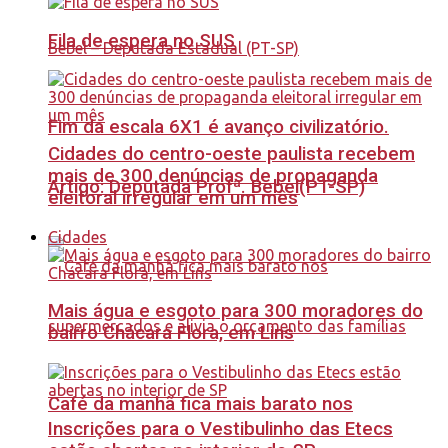
Fila de espera no SUS
Fim da escala 6X1 é avanço civilizatório.
Cidades do centro-oeste paulista recebem
mais de 300 denúncias de propaganda
Artigo: Deputada Profª. Bebel(PT-SP)
eleitoral irregular em um mês
Cidades
Mais água e esgoto para 300 moradores do
bairro Chácara Flora, em Lins
Café da manhã fica mais barato nos
Inscrições para o Vestibulinho das Etecs