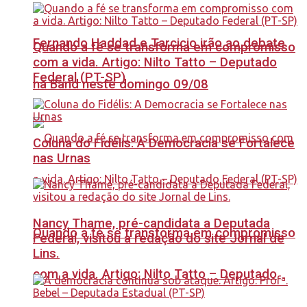
Fernando Haddad e Tarcicio irão ao debate
Quando a fé se transforma em compromisso
com a vida. Artigo: Nilto Tatto – Deputado
Federal (PT-SP)
na Band neste domingo 09/08
Coluna do Fidélis: A Democracia se Fortalece
nas Urnas
Nancy Thame, pré-candidata a Deputada
Quando a fé se transforma em compromisso
Federal, visitou a redação do site Jornal de
Lins.
com a vida. Artigo: Nilto Tatto – Deputado