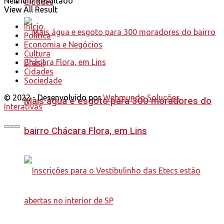
Nenhum Resultado
Cidades
View All Result
Início
Política
Economia e Negócios
Cultura
Brasil
Cidades
Sociedade
© 2022 - Desenvolvido por
Webmundo Soluções
Mais água e esgoto para 300 moradores do
Interativas
bairro Chácara Flora, em Lins