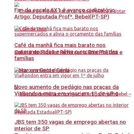
Fim da escala 6X1 é avanço civilizatório.
Artigo: Deputada Profª. Bebel(PT-SP)
Café da manhã fica mais barato nos
supermercados e alivia o orçamento das
Coluna do Fidelis: Reforçar a Boa Política e
famílias
Votar em Gente Séria
Novo aumento de pedágio nas praças da
ViaRondon entra em vigor em 1º de julho
JBS tem 350 vagas de emprego abertas no
interior de SP