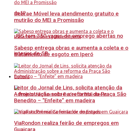
Sebrae Móvel leva atendimento gratuito e
mutirão do MEI a Promissão
JBS tem 350 vagas de emprego abertas no
Sabesp entrega obras e aumenta a coleta e o
interior de SP
tratamento de esgoto em Iperó
Cultura
Leitor do Jornal de Lins, solicita atenção da
Administração sobre a reforma da Praça São
Benedito – “Enfeite” em madeira
ViaRondon realiza feirão de empregos em
Guaiçara