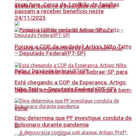
início hoje, Cerca de 1 milhão de famílias
acelerar socorro a incêndios no campo
passam a receber benefício neste
24/11/2025
Porque a COP da verdade? Artigo: Nilto Tatto
– Deputado Federal(PT-SP)
Pirajuí irá receber curso do Sebrae-SP para
Está chegando a COP da Esperança. Artigo:
Nilto Tatto – Deputado Federal (PT-SP)
capacitar empreendedores da beleza e bem-
estar
Dino determina que PF investigue conduta de
Bolsonaro durante pandemia