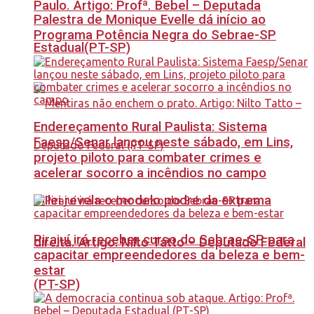
Paulo. Artigo: Profª. Bebel – Deputada
Palestra de Monique Evelle dá início ao
Programa Potência Negra do Sebrae-SP
Estadual(PT-SP)
Endereçamento Rural Paulista: Sistema
Faesp/Senar lançou neste sábado, em Lins,
projeto piloto para combater crimes e
acelerar socorro a incêndios no campo
Milei revela o modelo podre da extrema
Pirajuí irá receber curso do Sebrae-SP para
direita. Artigo: Nilto Tatto – Deputado Federal
capacitar empreendedores da beleza e bem-
estar
(PT-SP)