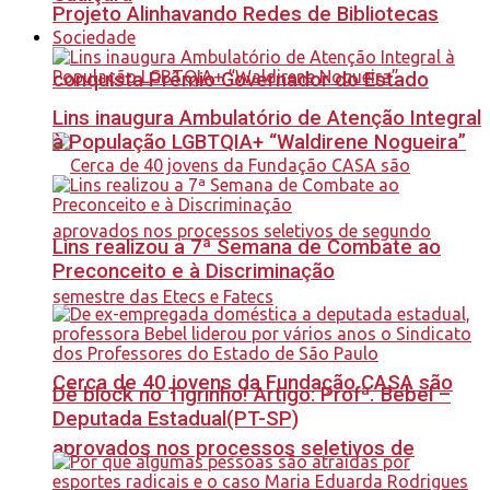
Projeto Alinhavando Redes de Bibliotecas
Sociedade
conquista Prêmio Governador do Estado
Lins inaugura Ambulatório de Atenção Integral
à População LGBTQIA+ “Waldirene Nogueira”
Lins realizou a 7ª Semana de Combate ao
Preconceito e à Discriminação
Cerca de 40 jovens da Fundação CASA são
Dê block no Tigrinho! Artigo: Profª. Bebel –
Deputada Estadual(PT-SP)
aprovados nos processos seletivos de