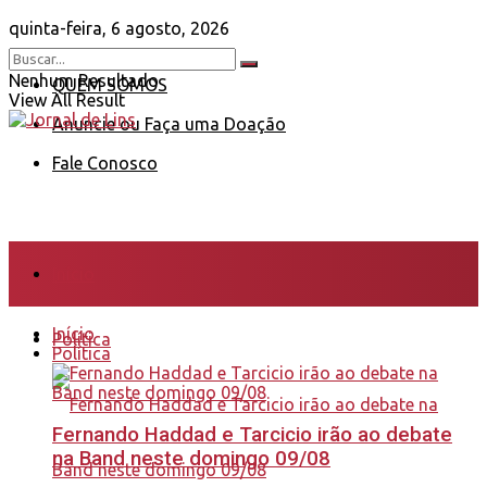
quinta-feira, 6 agosto, 2026
Nenhum Resultado
QUEM SOMOS
View All Result
Anuncie ou Faça uma Doação
Fale Conosco
Início
Início
Política
Política
Fernando Haddad e Tarcicio irão ao debate
na Band neste domingo 09/08