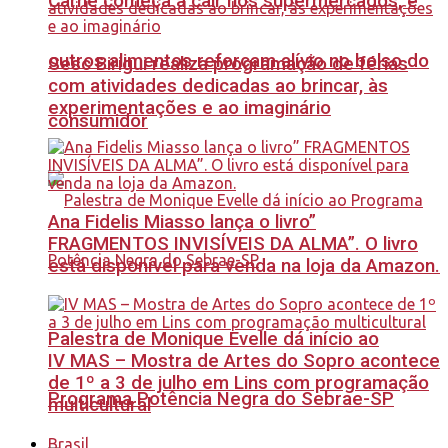
Carne começa a cair nos supermercados, e
outros alimentos reforçam alívio no bolso do
Sesc Birigui realiza programação de férias
com atividades dedicadas ao brincar, às
experimentações e ao imaginário
consumidor
Ana Fidelis Miasso lança o livro”
FRAGMENTOS INVISÍVEIS DA ALMA”. O livro
está disponível para venda na loja da Amazon.
Palestra de Monique Evelle dá início ao
IV MAS – Mostra de Artes do Sopro acontece
de 1º a 3 de julho em Lins com programação
Programa Potência Negra do Sebrae-SP
multicultural
Brasil