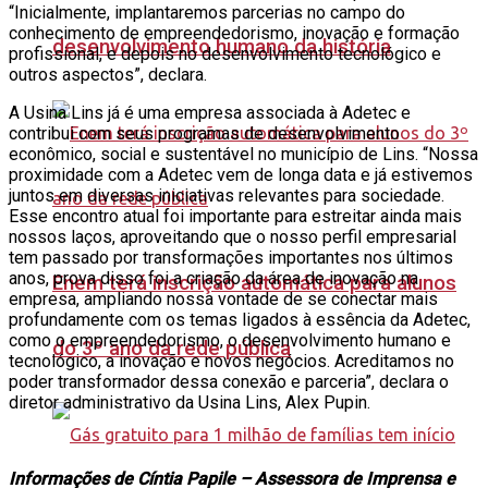
“Inicialmente, implantaremos parcerias no campo do
conhecimento de empreendedorismo, inovação e formação
desenvolvimento humano da história
profissional, e depois no desenvolvimento tecnológico e
outros aspectos”, declara.
A Usina Lins já é uma empresa associada à Adetec e
contribui com seus programas de desenvolvimento
econômico, social e sustentável no município de Lins. “Nossa
proximidade com a Adetec vem de longa data e já estivemos
juntos em diversas iniciativas relevantes para sociedade.
Esse encontro atual foi importante para estreitar ainda mais
nossos laços, aproveitando que o nosso perfil empresarial
tem passado por transformações importantes nos últimos
anos, prova disso foi a criação da área de inovação na
Enem terá inscrição automática para alunos
empresa, ampliando nossa vontade de se conectar mais
profundamente com os temas ligados à essência da Adetec,
como o empreendedorismo, o desenvolvimento humano e
do 3º ano da rede pública
tecnológico, a inovação e novos negócios. Acreditamos no
poder transformador dessa conexão e parceria”, declara o
diretor administrativo da Usina Lins, Alex Pupin.
Informações de Cíntia Papile – Assessora de Imprensa e