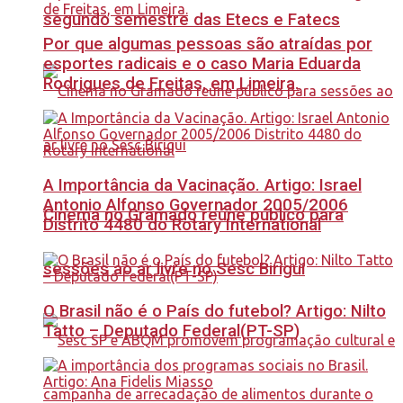
segundo semestre das Etecs e Fatecs
Por que algumas pessoas são atraídas por
esportes radicais e o caso Maria Eduarda
Rodrigues de Freitas, em Limeira.
A Importância da Vacinação. Artigo: Israel
Antonio Alfonso Governador 2005/2006
Cinema no Gramado reúne público para
Distrito 4480 do Rotary International
sessões ao ar livre no Sesc Birigui
O Brasil não é o País do futebol? Artigo: Nilto
Tatto – Deputado Federal(PT-SP)