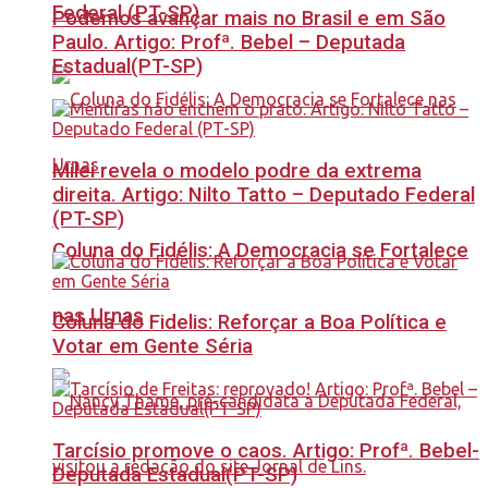
Federal (PT-SP)
Podemos avançar mais no Brasil e em São
Paulo. Artigo: Profª. Bebel – Deputada
Estadual(PT-SP)
Milei revela o modelo podre da extrema
direita. Artigo: Nilto Tatto – Deputado Federal
(PT-SP)
Coluna do Fidélis: A Democracia se Fortalece
nas Urnas
Coluna do Fidelis: Reforçar a Boa Política e
Votar em Gente Séria
Tarcísio promove o caos. Artigo: Profª. Bebel-
Deputada Estadual(PT-SP)