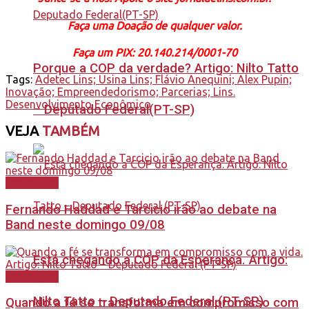
Faça uma Doação de qualquer valor.
Faça um PIX: 20.140.214/0001-70
Porque a COP da verdade? Artigo: Nilto Tatto
Tags:
Adetec Lins; Usina Lins; Flávio Anequini; Alex Pupin;
Inovação; Empreendedorismo; Parcerias; Lins.
Desenvolvimento Econômico
– Deputado Federal(PT-SP)
VEJA
TAMBÉM
Destaques
Fernando Haddad e Tarcicio irão ao debate na
Band neste domingo 09/08
Está chegando a COP da Esperança. Artigo:
Destaques
Nilto Tatto – Deputado Federal (PT-SP)
Quando a fé se transforma em compromisso com