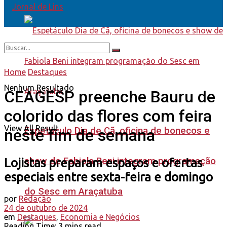
Home
Destaques
Nenhum Resultado
CEAGESP preenche Bauru de
colorido das flores com feira
View All Result
Espetáculo Dia de Cã, oficina de bonecos e
neste fim de semana
show de Fabiola Beni integram programação
Lojistas preparam espaços e ofertas
especiais entre sexta-feira e domingo
do Sesc em Araçatuba
por
Redação
24 de outubro de 2024
em
Destaques
,
Economia e Negócios
Reading Time: 3 mins read