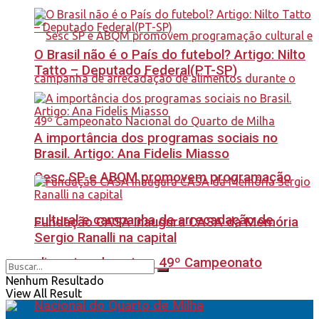
O Brasil não é o País do futebol? Artigo: Nilto
Tatto – Deputado Federal(PT-SP)
A importância dos programas sociais no
Brasil. Artigo: Ana Fidelis Miasso
Sesc SP e ABQM promovem programação
cultural e campanha de arrecadação de
Fundação CASA inaugura CASA da Memória
Sergio Ranalli na capital
alimentos durante o 49º Campeonato
Nenhum Resultado
View All Result
Nacional do Quarto de Milha