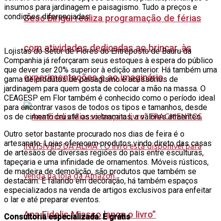
insumos para jardinagem e paisagismo. Tudo a preços e
condições diferenciadas.
Sesc Birigui realiza programação de férias
com atividades dedicadas ao brincar, às
Lojistas do Setor de Flores do Entreposto de Bauru da
Companhia já reforçaram seus estoques à espera do público
que dever ser 20% superior à edição anterior. Há também uma
experimentações e ao imaginário
gama de produtos de paisagismo e acessórios de
jardinagem para quem gosta de colocar a mão na massa. O
CEAGESP em Flor também é conhecido como o período ideal
para encontrar vasos de todos os tipos e tamanhos, desde
os de cimento cru até os vietnamitas, a valores atraentes.
Outro setor bastante procurado nos dias de feira é o
artesanato. Lojas oferecem produtos vindo direto das casas
de artesãos de diversas regiões do país entre esculturas,
tapeçaria e uma infinidade de ornamentos. Móveis rústicos,
de madeira de demolição, são produtos que também se
destacam. E falando em decoração, há também espaços
especializados na venda de artigos exclusivos para enfeitar
o lar e até preparar eventos.
Ana Fidelis Miasso lança o livro”
Consultoria especializada. E grátis