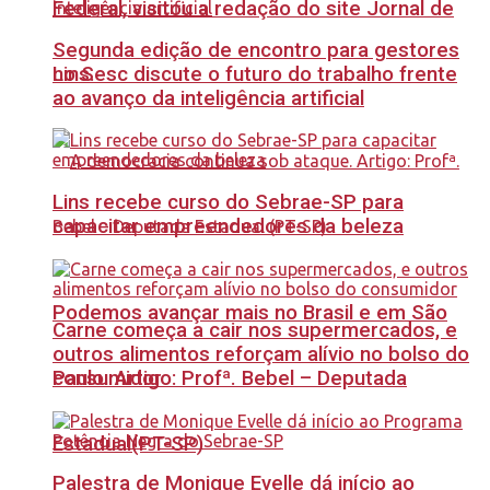
Federal, visitou a redação do site Jornal de
Segunda edição de encontro para gestores
no Sesc discute o futuro do trabalho frente
Lins.
ao avanço da inteligência artificial
Lins recebe curso do Sebrae-SP para
capacitar empreendedores da beleza
Podemos avançar mais no Brasil e em São
Carne começa a cair nos supermercados, e
outros alimentos reforçam alívio no bolso do
Paulo. Artigo: Profª. Bebel – Deputada
consumidor
Estadual(PT-SP)
Palestra de Monique Evelle dá início ao