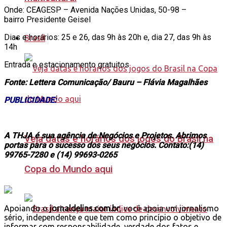
Onde: CEAGESP – Avenida Nações Unidas, 50-98 –
bairro
Presidente Geisel
Dias e horários: 25 e 26, das 9h às 20h e, dia 27, das 9h às
Brasil
14h
Entrada e estacionamento gratuitos
Fonte: Lettera Comunicação/ Bauru – Flávia Magalhães
PUBLICIDADE:
A THJA é sua agência de Negócios e Projetos. Abrimos
Veja datas e horários dos jogos do Brasil na
portas para o sucesso dos seus negócios. Contato:(14)
99765-7280 e (14) 99693-0265
Copa do Mundo aqui
Apoiando o
jornaldelins.com.br
, você apoia um jornalismo
sério, independente e que tem como princípio o objetivo de
informar com responsabilidade, verdade dos fatos e