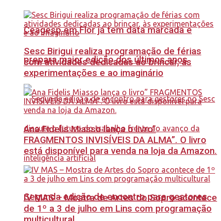
Ceagesp em Flor já tem data marcada e
Sesc Birigui realiza programação de férias
prepara maior edição dos últimos anos
com atividades dedicadas ao brincar, às
experimentações e ao imaginário
Ana Fidelis Miasso lança o livro”
FRAGMENTOS INVISÍVEIS DA ALMA”. O livro
está disponível para venda na loja da Amazon.
Segunda edição de encontro para gestores
IV MAS – Mostra de Artes do Sopro acontece
de 1º a 3 de julho em Lins com programação
multicultural