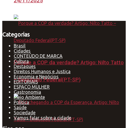
24/11/2025
Categorias
Brasil
Cidades
CONTEÚDO DE MARCA
Cultura
Porque a COP da verdade? Artigo: Nilto Tatto
Destaques
Direitos Humanos e Justiça
Economia e Negócios
– Deputado Federal(PT-SP)
EDITORIAIS
ESPAÇO MULHER
Gastronomia
Meio Ambiente
Política
Saúde
Sociedade
Vamos falar sobre a cidade