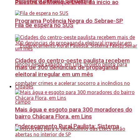
Bolsonaro durante pandemia
Palestra de Monique Evelle dá início ao
Programa Potência Negra do Sebrae-SP
Fila de espera no SUS
Cidades do centro-oeste paulista recebem
mais de 300 denúncias de propaganda
eleitoral irregular em um mês
Cidades
Mais água e esgoto para 300 moradores do
bairro Chácara Flora, em Lins
Endereçamento Rural Paulista: Sistema