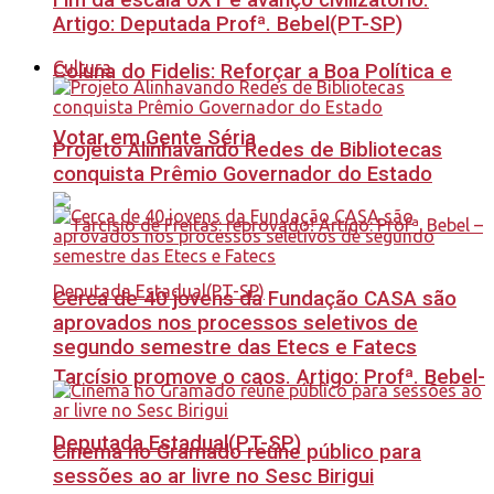
Fim da escala 6X1 é avanço civilizatório.
Artigo: Deputada Profª. Bebel(PT-SP)
Cultura
Coluna do Fidelis: Reforçar a Boa Política e
Votar em Gente Séria
Projeto Alinhavando Redes de Bibliotecas
conquista Prêmio Governador do Estado
Cerca de 40 jovens da Fundação CASA são
aprovados nos processos seletivos de
segundo semestre das Etecs e Fatecs
Tarcísio promove o caos. Artigo: Profª. Bebel-
Deputada Estadual(PT-SP)
Cinema no Gramado reúne público para
sessões ao ar livre no Sesc Birigui