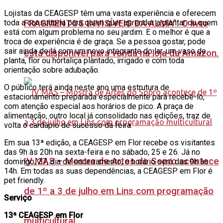
Lojistas da CEAGESP têm uma vasta experiência e oferecem
FRAGMENTOS INVISÍVEIS DA ALMA”. O livro
toda a consultoria para quem quer aprender a plantar ou quem
está com algum problema no seu jardim. E o melhor é que a
troca de experiência é de graça. Se a pessoa gostar, pode
sair ainda de lá com um novo integrante do lar, um vaso de
está disponível para venda na loja da Amazon.
planta, flor ou hortaliça plantado, irrigado e com toda
orientação sobre adubação.
O público terá ainda neste ano uma estrutura de
estacionamento preparada especialmente para recebê-lo,
com atenção especial aos horários de pico. A praça de
alimentação, outro local já consolidado nas edições, traz de
volta o cardápio de sucesso da feira.
Em sua 13ª edição, a CEAGESP em Flor recebe os visitantes
das 9h às 20h na sexta-feira e no
sábado, 25 e 26. Já no
IV MAS – Mostra de Artes do Sopro acontece
domingo, 27, dia de encerramento, o horário será das 9h
às
14h. Em todas as suas dependências, a CEAGESP em Flor é
pet friendly.
de 1º a 3 de julho em Lins com programação
Serviço
13ª CEAGESP em Flor
multicultural