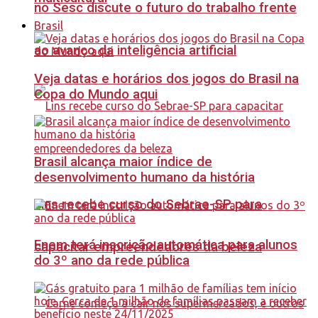
no Sesc discute o futuro do trabalho frente
Brasil
ao avanço da inteligência artificial
Veja datas e horários dos jogos do Brasil na
Copa do Mundo aqui
Brasil alcança maior índice de
desenvolvimento humano da história
Lins recebe curso do Sebrae-SP para
Enem terá inscrição automática para alunos
capacitar empreendedores da beleza
do 3º ano da rede pública