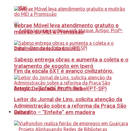
estar
Sebrae Móvel leva atendimento gratuito e
mutirão do MEI a Promissão
Sabesp entrega obras e aumenta a coleta e o
tratamento de esgoto em Iperó
Fim da escala 6X1 é avanço civilizatório.
Artigo: Deputada Profª. Bebel(PT-SP)
Leitor do Jornal de Lins, solicita atenção da
Administração sobre a reforma da Praça São
Benedito – “Enfeite” em madeira
Cultura