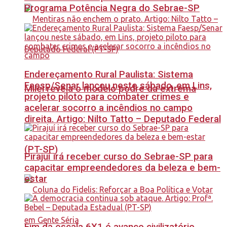
Programa Potência Negra do Sebrae-SP
Endereçamento Rural Paulista: Sistema
Faesp/Senar lançou neste sábado, em Lins,
Milei revela o modelo podre da extrema
projeto piloto para combater crimes e
acelerar socorro a incêndios no campo
direita. Artigo: Nilto Tatto – Deputado Federal
(PT-SP)
Pirajuí irá receber curso do Sebrae-SP para
capacitar empreendedores da beleza e bem-
estar