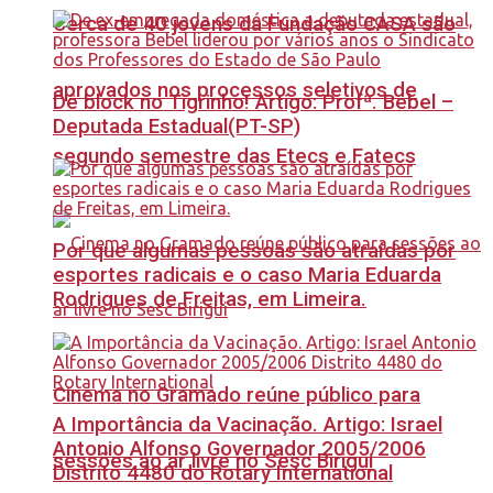
Cerca de 40 jovens da Fundação CASA são
aprovados nos processos seletivos de
Dê block no Tigrinho! Artigo: Profª. Bebel –
Deputada Estadual(PT-SP)
segundo semestre das Etecs e Fatecs
Por que algumas pessoas são atraídas por
esportes radicais e o caso Maria Eduarda
Rodrigues de Freitas, em Limeira.
Cinema no Gramado reúne público para
A Importância da Vacinação. Artigo: Israel
Antonio Alfonso Governador 2005/2006
sessões ao ar livre no Sesc Birigui
Distrito 4480 do Rotary International