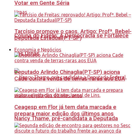
Votar em Gente Séria
Tarcísio promove o caos. Artigo: Profª. Bebel-
Coluna do Fidélis: A Democracia se Fortalece
Deputada Estadual(PT-SP)
Economia e Negócios
nas Urnas
Deputado Arlindo Chinaglia(PT-SP) aciona
Cade contra venda de terras-raras aos EUA
Ceagesp em Flor já tem data marcada e
prepara maior edição dos últimos anos
Nancy Thame, pré-candidata a Deputada