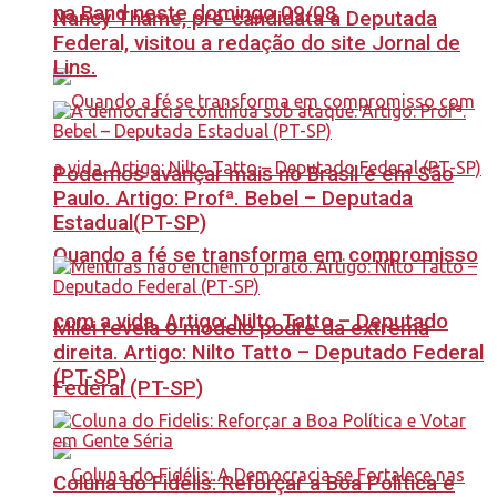
na Band neste domingo 09/08
Nancy Thame, pré-candidata a Deputada
Federal, visitou a redação do site Jornal de
Lins.
Podemos avançar mais no Brasil e em São
Paulo. Artigo: Profª. Bebel – Deputada
Estadual(PT-SP)
Quando a fé se transforma em compromisso
com a vida. Artigo: Nilto Tatto – Deputado
Milei revela o modelo podre da extrema
direita. Artigo: Nilto Tatto – Deputado Federal
(PT-SP)
Federal (PT-SP)
Coluna do Fidelis: Reforçar a Boa Política e