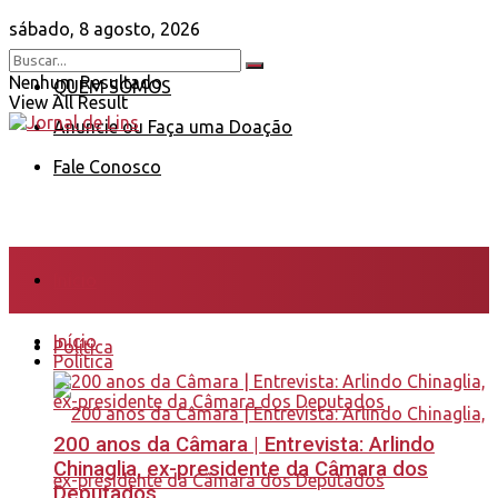
sábado, 8 agosto, 2026
Nenhum Resultado
QUEM SOMOS
View All Result
Anuncie ou Faça uma Doação
Fale Conosco
Início
Início
Política
Política
200 anos da Câmara | Entrevista: Arlindo
Chinaglia, ex-presidente da Câmara dos
Deputados