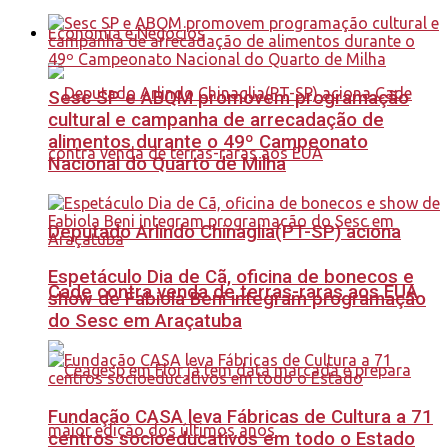
Economia e Negócios
Sesc SP e ABQM promovem programação
cultural e campanha de arrecadação de
alimentos durante o 49º Campeonato
Nacional do Quarto de Milha
Deputado Arlindo Chinaglia(PT-SP) aciona
Espetáculo Dia de Cã, oficina de bonecos e
Cade contra venda de terras-raras aos EUA
show de Fabiola Beni integram programação
do Sesc em Araçatuba
Fundação CASA leva Fábricas de Cultura a 71
centros socioeducativos em todo o Estado