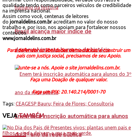
qualidade tendo como parceiros veículos de credibilidade
na imprensa nacional.
Assim como você, centenas de leitores
do
jornaldelins.com.br
acreditam no valor do nosso
trabalho e, por isso, nos apoiam para fortalecer nossos
Brasil alcança maior índice de
conteúdos.
www.jornaldelins.com.br
desenvolvimento humano da história
Para defender as liberdades democráticas e construir um
país com justiça social, precisamos de seu Apoio.
Junte-se a nós. Apoie o site jornaldelins.com.br.
Faça uma Doação de qualquer valor.
Faça um PIX: 20.140.214/0001-70
Tags:
CEAGESP Bauru; Feira de Flores; Consultoria
VEJA
TAMBÉM
Enem terá inscrição automática para alunos
do 3º ano da rede pública