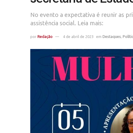
No evento a expectativa é reunir as p
assistência social. Leia mais:
por
Redação
4 de abril de 2023
em
Destaques
,
Políti