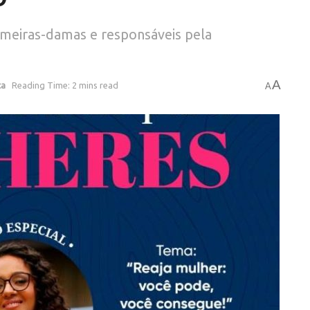
rimeiras-damas e responsáveis pela
A
ca
Reading Time: 2 mins read
A