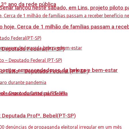
 3º ano da rede pública
enar lançou neste sábado, em Lins, projeto piloto p
cio hoje, Cerca de 1 milhão de famílias passam a rec
 – Deputado Federal(PT-SP)
capacitar empreendedores da beleza e bem-estar
to Tatto – Deputado Federal (PT-SP)
Bolsonaro durante pandemia
o: Deputada Profª. Bebel(PT-SP)