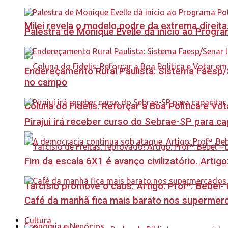
Milei revela o modelo podre da extrema direita
Palestra de Monique Evelle dá início ao Prog
Endereçamento Rural Paulista: Sistema Faesp/S
no campo
Coluna do Fidelis: Reforçar a Boa Política e Vo
Pirajuí irá receber curso do Sebrae-SP para 
Fim da escala 6X1 é avanço civilizatório. Artig
Tarcísio promove o caos. Artigo: Profª. Bebel
Café da manhã fica mais barato nos supermerca
Cultura
Economia e Negócios