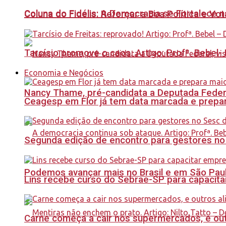
Coluna do Fidélis: A Democracia se Fortalece 
Coluna do Fidelis: Reforçar a Boa Política e Vo
Tarcísio promove o caos. Artigo: Profª. Bebel
Economia e Negócios
Nancy Thame, pré-candidata a Deputada Federal,
Ceagesp em Flor já tem data marcada e prepar
Segunda edição de encontro para gestores no Se
Podemos avançar mais no Brasil e em São Paulo
Lins recebe curso do Sebrae-SP para capacit
Carne começa a cair nos supermercados, e out