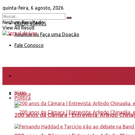
quinta-feira, 6 agosto, 2026
Nenhum Resultado
QUEM SOMOS
View All Result
Anuncie ou Faça uma Doação
Fale Conosco
Início
Início
Política
Política
200 anos da Câmara | Entrevista: Arlindo Chin