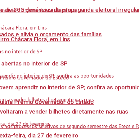
s de 300 denúncias de propaganda eleitoral irregu
dos e alivia o orçamento das famílias
rro Chácara Flora, em Lins
 abertas no interior de SP
ovem aprendiz no interior de SP; confira as oportun
quista Prêmio Governador do Estado
 voltaram a vender bilhetes diretamente nas ruas
ta-feira, dia 27 de fevereiro