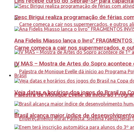
Lins recebe curso do Sebrae-SP para capacit
Sesc Birigui realiza programação de férias co
Ana Fidelis Miasso lança o livro” FRAGMENTOS 
Carne começa a cair nos supermercados, e out
IV MAS – Mostra de Artes do Sopro acontece d
Brasil
Veja datas e horários dos jogos do Brasil na 
Palestra de Monique Evelle dá início ao Prog
Brasil alcança maior índice de desenvolviment