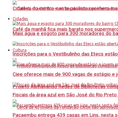
Cidades do centro-oeste paulista recebem mai
Cidades
Café da manhã fica mais barato nos supermerca
Mais água e esgoto para 300 moradores do bai
Cultura
Inscrições para o Vestibulinho das Etecs estão
Ciee oferece mais de 900 vagas de estágio e j
Projeto Alinhavando Redes de Bibliotecas con
Fiscais da área azul em São José do Rio Preto
Pacaembu entrega 439 casas em Lins, nesta sex