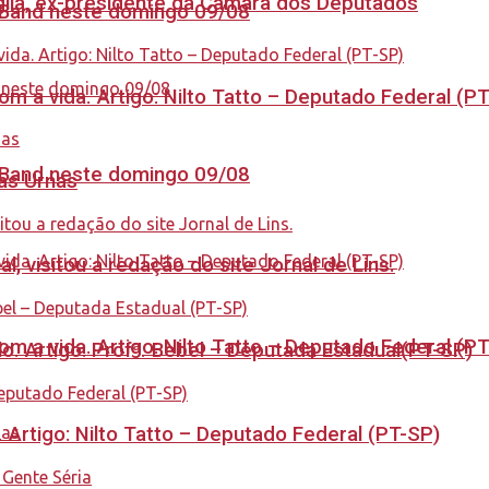
aglia, ex-presidente da Câmara dos Deputados
a Band neste domingo 09/08
 a vida. Artigo: Nilto Tatto – Deputado Federal (P
a Band neste domingo 09/08
nas Urnas
 visitou a redação do site Jornal de Lins.
 a vida. Artigo: Nilto Tatto – Deputado Federal (P
. Artigo: Profª. Bebel – Deputada Estadual(PT-SP)
. Artigo: Nilto Tatto – Deputado Federal (PT-SP)