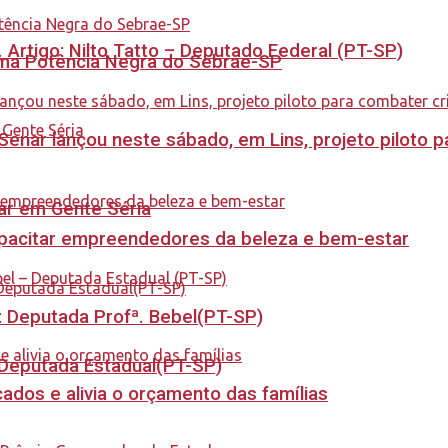
. Artigo: Nilto Tatto – Deputado Federal (PT-SP)
rama Potência Negra do Sebrae-SP
enar lançou neste sábado, em Lins, projeto piloto p
tar em Gente Séria
capacitar empreendedores da beleza e bem-estar
o: Deputada Profª. Bebel(PT-SP)
- Deputada Estadual(PT-SP)
dos e alivia o orçamento das famílias