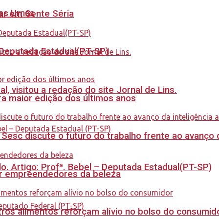
nas Urnas
tar em Gente Séria
- Deputada Estadual(PT-SP)
 visitou a redação do site Jornal de Lins.
a maior edição dos últimos anos
sc discute o futuro do trabalho frente ao avanço da 
. Artigo: Profª. Bebel – Deputada Estadual(PT-SP)
ar empreendedores da beleza
ros alimentos reforçam alívio no bolso do consumid