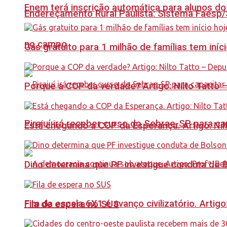
Enem terá inscrição automática para alunos do
Endereçamento Rural Paulista: Sistema Faesp/S
no campo
Gás gratuito para 1 milhão de famílias tem iní
Porque a COP da verdade? Artigo: Nilto Tatto
Pirajuí irá receber curso do Sebrae-SP para 
Está chegando a COP da Esperança. Artigo: Nil
Dino determina que PF investigue conduta de 
Fim da escala 6X1 é avanço civilizatório. Artig
Fila de espera no SUS