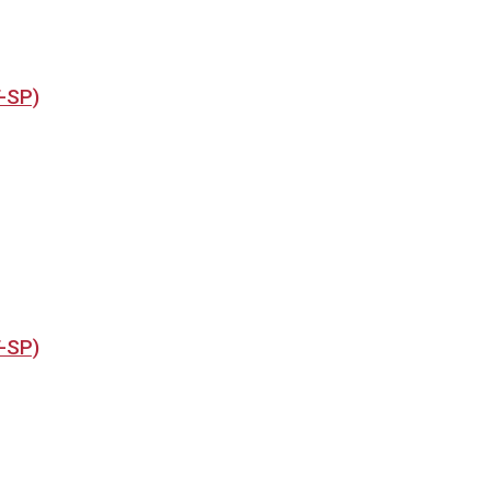
T-SP)
T-SP)